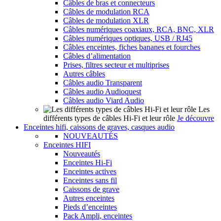
Câbles de bras et connecteurs
Câbles de modulation RCA
Câbles de modulation XLR
Câbles numériques coaxiaux, RCA, BNC, XLR
Câbles numériques optiques, USB / RJ45
Câbles enceintes, fiches bananes et fourches
Câbles d’alimentation
Prises, filtres secteur et multiprises
Autres câbles
Câbles audio Transparent
Câbles audio Audioquest
Câbles audio Viard Audio
Les
différents types de câbles Hi-Fi et leur rôle
Je découvre
Enceintes hifi, caissons de graves, casques audio
NOUVEAUTÉS
Enceintes HIFI
Nouveautés
Enceintes Hi-Fi
Enceintes actives
Enceintes sans fil
Caissons de grave
Autres enceintes
Pieds d’enceintes
Pack Ampli, enceintes