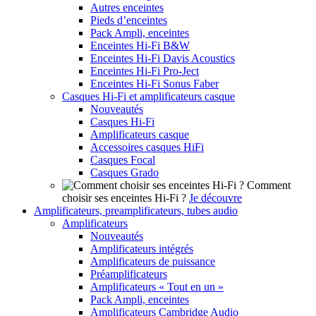
Autres enceintes
Pieds d’enceintes
Pack Ampli, enceintes
Enceintes Hi-Fi B&W
Enceintes Hi-Fi Davis Acoustics
Enceintes Hi-Fi Pro-Ject
Enceintes Hi-Fi Sonus Faber
Casques Hi-Fi et amplificateurs casque
Nouveautés
Casques Hi-Fi
Amplificateurs casque
Accessoires casques HiFi
Casques Focal
Casques Grado
Comment
choisir ses enceintes Hi-Fi ?
Je découvre
Amplificateurs, preamplificateurs, tubes audio
Amplificateurs
Nouveautés
Amplificateurs intégrés
Amplificateurs de puissance
Préamplificateurs
Amplificateurs « Tout en un »
Pack Ampli, enceintes
Amplificateurs Cambridge Audio