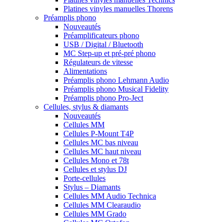
Platines vinyles manuelles Thorens
Préamplis phono
Nouveautés
Préamplificateurs phono
USB / Digital / Bluetooth
MC Step-up et pré-pré phono
Régulateurs de vitesse
Alimentations
Préamplis phono Lehmann Audio
Préamplis phono Musical Fidelity
Préamplis phono Pro-Ject
Cellules, stylus & diamants
Nouveautés
Cellules MM
Cellules P-Mount T4P
Cellules MC bas niveau
Cellules MC haut niveau
Cellules Mono et 78t
Cellules et stylus DJ
Porte-cellules
Stylus – Diamants
Cellules MM Audio Technica
Cellules MM Clearaudio
Cellules MM Grado