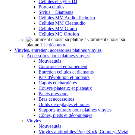
Cellules et stylus DJ
Porte-cellules
Stylus – Diamants
Cellules MM Audio Technica
Cellules MM Clearaudio
Cellules MM Grado
Cellules MC Ortofon
Comment choisir sa
platine ?
Je découvre
Vinyles, entretien, accessoires platines vinyles
Accessoires pour platines vinyles
Nouveautés
Courroies et entrainement
Entretien cellules et diamants
Kits d'évolution et moteurs
Capots et charnières
Couvre-plateaux et plateaux
Palets presseurs
Bras et accessoires
Outils de réglages et huiles
Supports muraux pour platines vinyles
Cônes, pieds et découplages
Vinyles
Nouveautés
Vinyles audiophiles Pop, Rock, Country, Metal,