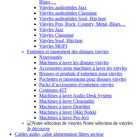
Blues,…
Vinyles audiophiles Jazz
Vinyles audiophiles Classique
Vinyles audiophiles Soul, Hip-hop
Vinyles Pop, Rock, Country, Metal, Blues…
Vinyles Jazz
Vinyles Classique
Vinyles Soul, Hip-hop
Vinyles MOFI
Entretien et rangement des disques vinyles
Nouveautés
Machines à laver les disques vinyles
Accessoires pour machines à laver les vinyles
Brosses et produits d’entretien pour vinyles
Pochettes et rangements pour disques vinyles
Packs d’accessoires d’entretien vinyles
Centreurs 45T
Machines à laver Audio Desk System
Machines à laver Clearaudio
Machines à laver Degritter
Machines à laver Okki Nokki
Machines à laver Pro-Ject
Notre sélection de vinyles
Je découvre
Cables audio, cable alimentation filtres secteur