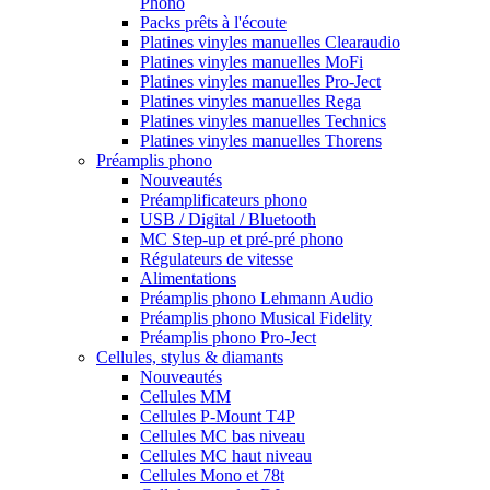
Phono
Packs prêts à l'écoute
Platines vinyles manuelles Clearaudio
Platines vinyles manuelles MoFi
Platines vinyles manuelles Pro-Ject
Platines vinyles manuelles Rega
Platines vinyles manuelles Technics
Platines vinyles manuelles Thorens
Préamplis phono
Nouveautés
Préamplificateurs phono
USB / Digital / Bluetooth
MC Step-up et pré-pré phono
Régulateurs de vitesse
Alimentations
Préamplis phono Lehmann Audio
Préamplis phono Musical Fidelity
Préamplis phono Pro-Ject
Cellules, stylus & diamants
Nouveautés
Cellules MM
Cellules P-Mount T4P
Cellules MC bas niveau
Cellules MC haut niveau
Cellules Mono et 78t