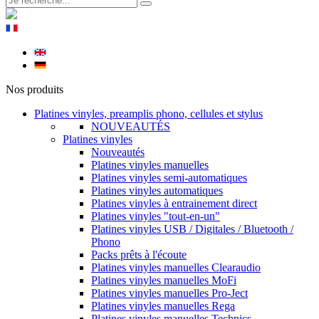
Nos produits
Platines vinyles, preamplis phono, cellules et stylus
NOUVEAUTÉS
Platines vinyles
Nouveautés
Platines vinyles manuelles
Platines vinyles semi-automatiques
Platines vinyles automatiques
Platines vinyles à entrainement direct
Platines vinyles "tout-en-un"
Platines vinyles USB / Digitales / Bluetooth /
Phono
Packs prêts à l'écoute
Platines vinyles manuelles Clearaudio
Platines vinyles manuelles MoFi
Platines vinyles manuelles Pro-Ject
Platines vinyles manuelles Rega
Platines vinyles manuelles Technics