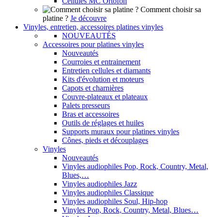
Cellules MC Ortofon
Comment choisir sa
platine ?
Je découvre
Vinyles, entretien, accessoires platines vinyles
NOUVEAUTÉS
Accessoires pour platines vinyles
Nouveautés
Courroies et entrainement
Entretien cellules et diamants
Kits d'évolution et moteurs
Capots et charnières
Couvre-plateaux et plateaux
Palets presseurs
Bras et accessoires
Outils de réglages et huiles
Supports muraux pour platines vinyles
Cônes, pieds et découplages
Vinyles
Nouveautés
Vinyles audiophiles Pop, Rock, Country, Metal,
Blues,…
Vinyles audiophiles Jazz
Vinyles audiophiles Classique
Vinyles audiophiles Soul, Hip-hop
Vinyles Pop, Rock, Country, Metal, Blues…