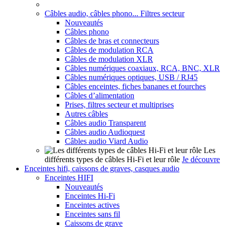
Câbles audio, câbles phono... Filtres secteur
Nouveautés
Câbles phono
Câbles de bras et connecteurs
Câbles de modulation RCA
Câbles de modulation XLR
Câbles numériques coaxiaux, RCA, BNC, XLR
Câbles numériques optiques, USB / RJ45
Câbles enceintes, fiches bananes et fourches
Câbles d’alimentation
Prises, filtres secteur et multiprises
Autres câbles
Câbles audio Transparent
Câbles audio Audioquest
Câbles audio Viard Audio
Les
différents types de câbles Hi-Fi et leur rôle
Je découvre
Enceintes hifi, caissons de graves, casques audio
Enceintes HIFI
Nouveautés
Enceintes Hi-Fi
Enceintes actives
Enceintes sans fil
Caissons de grave