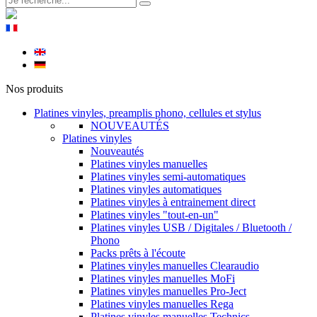
Nos produits
Platines vinyles, preamplis phono, cellules et stylus
NOUVEAUTÉS
Platines vinyles
Nouveautés
Platines vinyles manuelles
Platines vinyles semi-automatiques
Platines vinyles automatiques
Platines vinyles à entrainement direct
Platines vinyles "tout-en-un"
Platines vinyles USB / Digitales / Bluetooth /
Phono
Packs prêts à l'écoute
Platines vinyles manuelles Clearaudio
Platines vinyles manuelles MoFi
Platines vinyles manuelles Pro-Ject
Platines vinyles manuelles Rega
Platines vinyles manuelles Technics