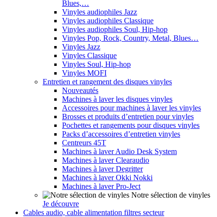
Blues,…
Vinyles audiophiles Jazz
Vinyles audiophiles Classique
Vinyles audiophiles Soul, Hip-hop
Vinyles Pop, Rock, Country, Metal, Blues…
Vinyles Jazz
Vinyles Classique
Vinyles Soul, Hip-hop
Vinyles MOFI
Entretien et rangement des disques vinyles
Nouveautés
Machines à laver les disques vinyles
Accessoires pour machines à laver les vinyles
Brosses et produits d’entretien pour vinyles
Pochettes et rangements pour disques vinyles
Packs d’accessoires d’entretien vinyles
Centreurs 45T
Machines à laver Audio Desk System
Machines à laver Clearaudio
Machines à laver Degritter
Machines à laver Okki Nokki
Machines à laver Pro-Ject
Notre sélection de vinyles
Je découvre
Cables audio, cable alimentation filtres secteur