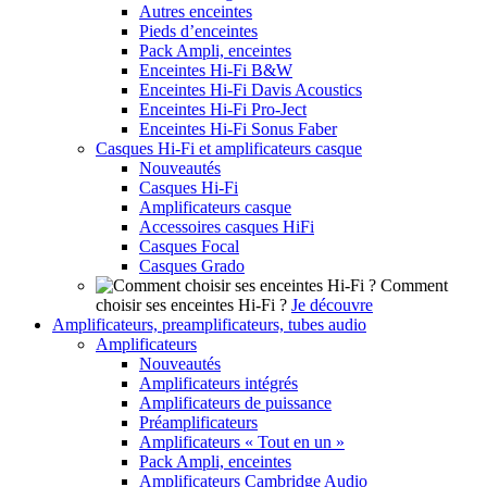
Autres enceintes
Pieds d’enceintes
Pack Ampli, enceintes
Enceintes Hi-Fi B&W
Enceintes Hi-Fi Davis Acoustics
Enceintes Hi-Fi Pro-Ject
Enceintes Hi-Fi Sonus Faber
Casques Hi-Fi et amplificateurs casque
Nouveautés
Casques Hi-Fi
Amplificateurs casque
Accessoires casques HiFi
Casques Focal
Casques Grado
Comment
choisir ses enceintes Hi-Fi ?
Je découvre
Amplificateurs, preamplificateurs, tubes audio
Amplificateurs
Nouveautés
Amplificateurs intégrés
Amplificateurs de puissance
Préamplificateurs
Amplificateurs « Tout en un »
Pack Ampli, enceintes
Amplificateurs Cambridge Audio