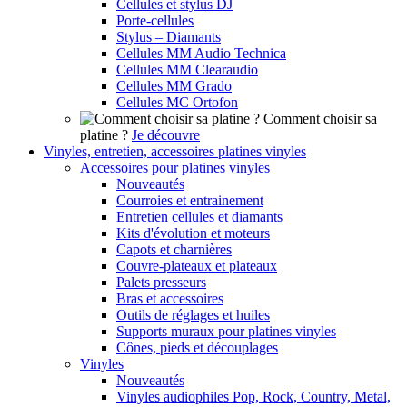
Cellules et stylus DJ
Porte-cellules
Stylus – Diamants
Cellules MM Audio Technica
Cellules MM Clearaudio
Cellules MM Grado
Cellules MC Ortofon
Comment choisir sa
platine ?
Je découvre
Vinyles, entretien, accessoires platines vinyles
Accessoires pour platines vinyles
Nouveautés
Courroies et entrainement
Entretien cellules et diamants
Kits d'évolution et moteurs
Capots et charnières
Couvre-plateaux et plateaux
Palets presseurs
Bras et accessoires
Outils de réglages et huiles
Supports muraux pour platines vinyles
Cônes, pieds et découplages
Vinyles
Nouveautés
Vinyles audiophiles Pop, Rock, Country, Metal,