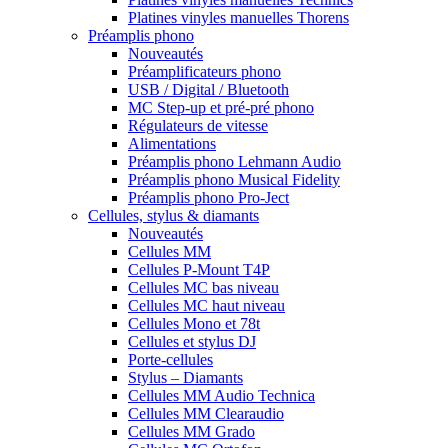
Platines vinyles manuelles Thorens
Préamplis phono
Nouveautés
Préamplificateurs phono
USB / Digital / Bluetooth
MC Step-up et pré-pré phono
Régulateurs de vitesse
Alimentations
Préamplis phono Lehmann Audio
Préamplis phono Musical Fidelity
Préamplis phono Pro-Ject
Cellules, stylus & diamants
Nouveautés
Cellules MM
Cellules P-Mount T4P
Cellules MC bas niveau
Cellules MC haut niveau
Cellules Mono et 78t
Cellules et stylus DJ
Porte-cellules
Stylus – Diamants
Cellules MM Audio Technica
Cellules MM Clearaudio
Cellules MM Grado