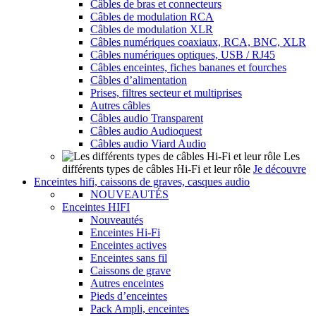
Câbles de bras et connecteurs
Câbles de modulation RCA
Câbles de modulation XLR
Câbles numériques coaxiaux, RCA, BNC, XLR
Câbles numériques optiques, USB / RJ45
Câbles enceintes, fiches bananes et fourches
Câbles d’alimentation
Prises, filtres secteur et multiprises
Autres câbles
Câbles audio Transparent
Câbles audio Audioquest
Câbles audio Viard Audio
Les
différents types de câbles Hi-Fi et leur rôle
Je découvre
Enceintes hifi, caissons de graves, casques audio
NOUVEAUTÉS
Enceintes HIFI
Nouveautés
Enceintes Hi-Fi
Enceintes actives
Enceintes sans fil
Caissons de grave
Autres enceintes
Pieds d’enceintes
Pack Ampli, enceintes