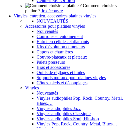
Cellules MC Ortofon
Comment choisir sa
platine ?
Je découvre
Vinyles, entretien, accessoires platines vinyles
NOUVEAUTÉS
Accessoires pour platines vinyles
Nouveautés
Courroies et entrainement
Entretien cellules et diamants
Kits d'évolution et moteurs
Capots et charnières
Couvre-plateaux et plateaux
Palets presseurs
Bras et accessoires
Outils de réglages et huiles
Supports muraux pour platines vinyles
Cônes, pieds et découplages
Vinyles
Nouveautés
Vinyles audiophiles Pop, Rock, Country, Metal,
Blues,…
Vinyles audiophiles Jazz
Vinyles audiophiles Classique
Vinyles audiophiles Soul, Hip-hop
Vinyles Pop, Rock, Country, Metal, Blues…