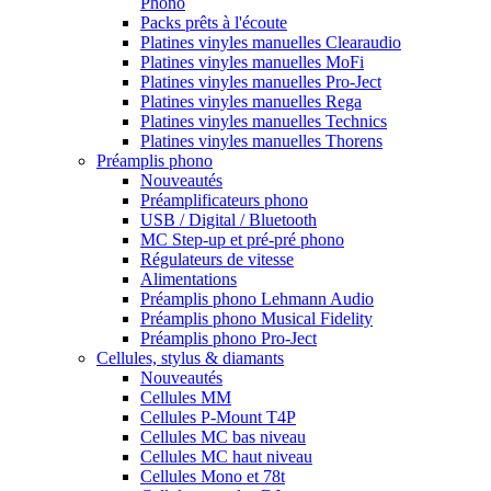
Phono
Packs prêts à l'écoute
Platines vinyles manuelles Clearaudio
Platines vinyles manuelles MoFi
Platines vinyles manuelles Pro-Ject
Platines vinyles manuelles Rega
Platines vinyles manuelles Technics
Platines vinyles manuelles Thorens
Préamplis phono
Nouveautés
Préamplificateurs phono
USB / Digital / Bluetooth
MC Step-up et pré-pré phono
Régulateurs de vitesse
Alimentations
Préamplis phono Lehmann Audio
Préamplis phono Musical Fidelity
Préamplis phono Pro-Ject
Cellules, stylus & diamants
Nouveautés
Cellules MM
Cellules P-Mount T4P
Cellules MC bas niveau
Cellules MC haut niveau
Cellules Mono et 78t