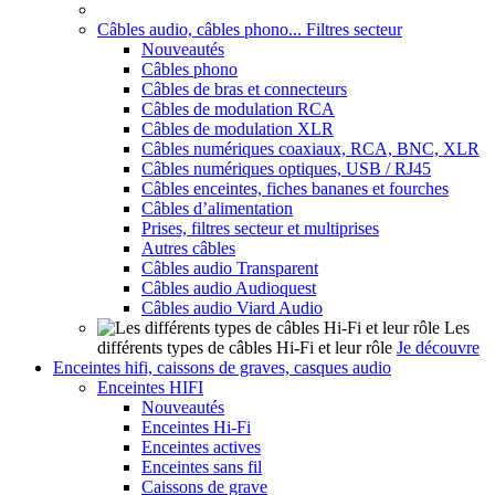
Câbles audio, câbles phono... Filtres secteur
Nouveautés
Câbles phono
Câbles de bras et connecteurs
Câbles de modulation RCA
Câbles de modulation XLR
Câbles numériques coaxiaux, RCA, BNC, XLR
Câbles numériques optiques, USB / RJ45
Câbles enceintes, fiches bananes et fourches
Câbles d’alimentation
Prises, filtres secteur et multiprises
Autres câbles
Câbles audio Transparent
Câbles audio Audioquest
Câbles audio Viard Audio
Les
différents types de câbles Hi-Fi et leur rôle
Je découvre
Enceintes hifi, caissons de graves, casques audio
Enceintes HIFI
Nouveautés
Enceintes Hi-Fi
Enceintes actives
Enceintes sans fil
Caissons de grave