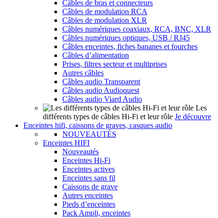
Câbles de bras et connecteurs
Câbles de modulation RCA
Câbles de modulation XLR
Câbles numériques coaxiaux, RCA, BNC, XLR
Câbles numériques optiques, USB / RJ45
Câbles enceintes, fiches bananes et fourches
Câbles d’alimentation
Prises, filtres secteur et multiprises
Autres câbles
Câbles audio Transparent
Câbles audio Audioquest
Câbles audio Viard Audio
Les
différents types de câbles Hi-Fi et leur rôle
Je découvre
Enceintes hifi, caissons de graves, casques audio
NOUVEAUTÉS
Enceintes HIFI
Nouveautés
Enceintes Hi-Fi
Enceintes actives
Enceintes sans fil
Caissons de grave
Autres enceintes
Pieds d’enceintes
Pack Ampli, enceintes