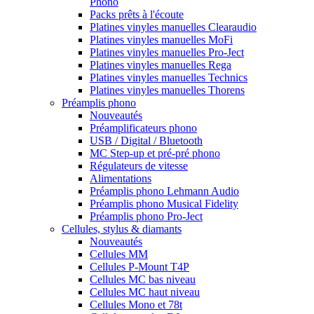
Phono
Packs prêts à l'écoute
Platines vinyles manuelles Clearaudio
Platines vinyles manuelles MoFi
Platines vinyles manuelles Pro-Ject
Platines vinyles manuelles Rega
Platines vinyles manuelles Technics
Platines vinyles manuelles Thorens
Préamplis phono
Nouveautés
Préamplificateurs phono
USB / Digital / Bluetooth
MC Step-up et pré-pré phono
Régulateurs de vitesse
Alimentations
Préamplis phono Lehmann Audio
Préamplis phono Musical Fidelity
Préamplis phono Pro-Ject
Cellules, stylus & diamants
Nouveautés
Cellules MM
Cellules P-Mount T4P
Cellules MC bas niveau
Cellules MC haut niveau
Cellules Mono et 78t