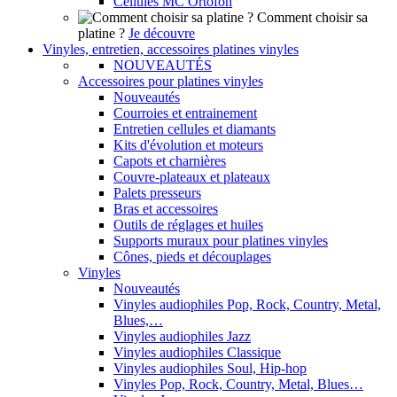
Cellules MC Ortofon
Comment choisir sa
platine ?
Je découvre
Vinyles, entretien, accessoires platines vinyles
NOUVEAUTÉS
Accessoires pour platines vinyles
Nouveautés
Courroies et entrainement
Entretien cellules et diamants
Kits d'évolution et moteurs
Capots et charnières
Couvre-plateaux et plateaux
Palets presseurs
Bras et accessoires
Outils de réglages et huiles
Supports muraux pour platines vinyles
Cônes, pieds et découplages
Vinyles
Nouveautés
Vinyles audiophiles Pop, Rock, Country, Metal,
Blues,…
Vinyles audiophiles Jazz
Vinyles audiophiles Classique
Vinyles audiophiles Soul, Hip-hop
Vinyles Pop, Rock, Country, Metal, Blues…