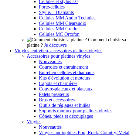
Cellules et stylus DJ
Porte-cellules
Stylus – Diamants
Cellules MM Audio Technica
Cellules MM Clearaudio
Cellules MM Grado
Cellules MC Ortofon
Comment choisir sa
platine ?
Je découvre
Vinyles, entretien, accessoires platines vinyles
Accessoires pour platines vinyles
Nouveautés
Courroies et entrainement
Entretien cellules et diamants
Kits d'évolution et moteurs
Capots et charnières
Couvre-plateaux et plateaux
Palets presseurs
Bras et accessoires
Outils de réglages et huiles
Supports muraux pour platines vinyles
Cônes, pieds et découplages
Vinyles
Nouveautés
Vinyles audiophiles Pop, Rock, Country, Metal,