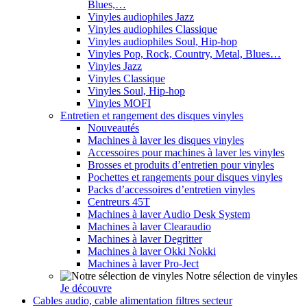
Blues,…
Vinyles audiophiles Jazz
Vinyles audiophiles Classique
Vinyles audiophiles Soul, Hip-hop
Vinyles Pop, Rock, Country, Metal, Blues…
Vinyles Jazz
Vinyles Classique
Vinyles Soul, Hip-hop
Vinyles MOFI
Entretien et rangement des disques vinyles
Nouveautés
Machines à laver les disques vinyles
Accessoires pour machines à laver les vinyles
Brosses et produits d’entretien pour vinyles
Pochettes et rangements pour disques vinyles
Packs d’accessoires d’entretien vinyles
Centreurs 45T
Machines à laver Audio Desk System
Machines à laver Clearaudio
Machines à laver Degritter
Machines à laver Okki Nokki
Machines à laver Pro-Ject
Notre sélection de vinyles
Je découvre
Cables audio, cable alimentation filtres secteur