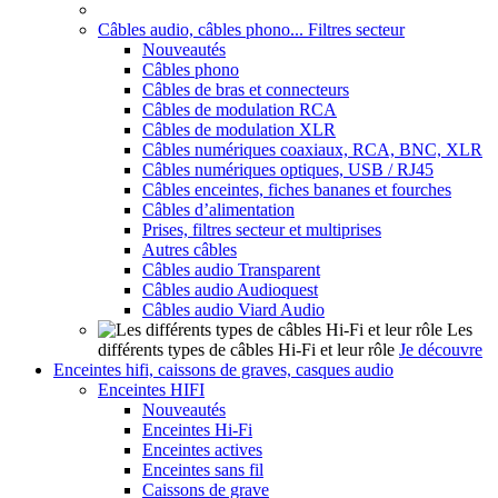
Câbles audio, câbles phono... Filtres secteur
Nouveautés
Câbles phono
Câbles de bras et connecteurs
Câbles de modulation RCA
Câbles de modulation XLR
Câbles numériques coaxiaux, RCA, BNC, XLR
Câbles numériques optiques, USB / RJ45
Câbles enceintes, fiches bananes et fourches
Câbles d’alimentation
Prises, filtres secteur et multiprises
Autres câbles
Câbles audio Transparent
Câbles audio Audioquest
Câbles audio Viard Audio
Les
différents types de câbles Hi-Fi et leur rôle
Je découvre
Enceintes hifi, caissons de graves, casques audio
Enceintes HIFI
Nouveautés
Enceintes Hi-Fi
Enceintes actives
Enceintes sans fil
Caissons de grave