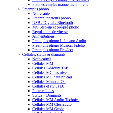
Platines vinyles manuelles Thorens
Préamplis phono
Nouveautés
Préamplificateurs phono
USB / Digital / Bluetooth
MC Step-up et pré-pré phono
Régulateurs de vitesse
Alimentations
Préamplis phono Lehmann Audio
Préamplis phono Musical Fidelity
Préamplis phono Pro-Ject
Cellules, stylus & diamants
Nouveautés
Cellules MM
Cellules P-Mount T4P
Cellules MC bas niveau
Cellules MC haut niveau
Cellules Mono et 78t
Cellules et stylus DJ
Porte-cellules
Stylus – Diamants
Cellules MM Audio Technica
Cellules MM Clearaudio
Cellules MM Grado