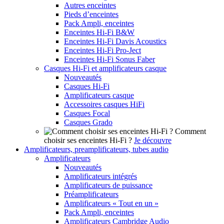
Autres enceintes
Pieds d’enceintes
Pack Ampli, enceintes
Enceintes Hi-Fi B&W
Enceintes Hi-Fi Davis Acoustics
Enceintes Hi-Fi Pro-Ject
Enceintes Hi-Fi Sonus Faber
Casques Hi-Fi et amplificateurs casque
Nouveautés
Casques Hi-Fi
Amplificateurs casque
Accessoires casques HiFi
Casques Focal
Casques Grado
Comment
choisir ses enceintes Hi-Fi ?
Je découvre
Amplificateurs, preamplificateurs, tubes audio
Amplificateurs
Nouveautés
Amplificateurs intégrés
Amplificateurs de puissance
Préamplificateurs
Amplificateurs « Tout en un »
Pack Ampli, enceintes
Amplificateurs Cambridge Audio