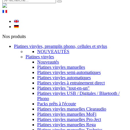
Nos produits
Platines vinyles, preamplis phono, cellules et stylus
NOUVEAUTÉS
Platines vinyles
Nouveautés
Platines vinyles manuelles
Platines vinyles semi-automatiques
Platines vinyles automatiques
Platines vinyles à entrainement direct
Platines vinyles "tout-en-un"
Platines vinyles USB / Digitales / Bluetooth /
Phono
Packs prêts à l'écoute
Platines vinyles manuelles Clearaudio
Platines vinyles manuelles MoFi
Platines vinyles manuelles Pro-Ject
Platines vinyles manuelles Rega
Platines vinyles manuelles Technics