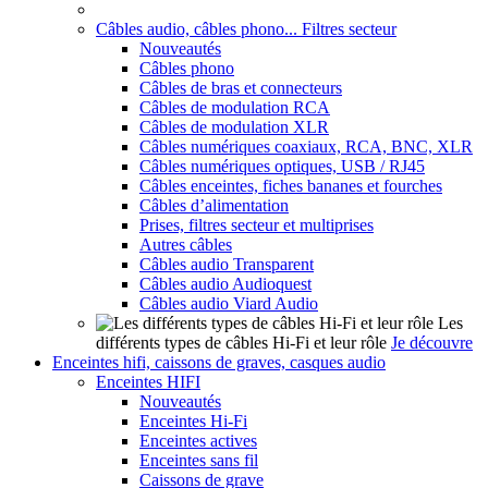
Câbles audio, câbles phono... Filtres secteur
Nouveautés
Câbles phono
Câbles de bras et connecteurs
Câbles de modulation RCA
Câbles de modulation XLR
Câbles numériques coaxiaux, RCA, BNC, XLR
Câbles numériques optiques, USB / RJ45
Câbles enceintes, fiches bananes et fourches
Câbles d’alimentation
Prises, filtres secteur et multiprises
Autres câbles
Câbles audio Transparent
Câbles audio Audioquest
Câbles audio Viard Audio
Les
différents types de câbles Hi-Fi et leur rôle
Je découvre
Enceintes hifi, caissons de graves, casques audio
Enceintes HIFI
Nouveautés
Enceintes Hi-Fi
Enceintes actives
Enceintes sans fil
Caissons de grave