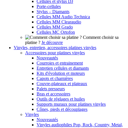
Cellules et stylus DJ
Porte-cellules
Stylus – Diamants
Cellules MM Audio Technica
Cellules MM Clearaudio
Cellules MM Grado
Cellules MC Ortofon
Comment choisir sa
platine ?
Je découvre
Vinyles, entretien, accessoires platines vinyles
Accessoires pour platines vinyles
Nouveautés
Courroies et entrainement
Entretien cellules et diamants
Kits d'évolution et moteurs
Capots et charnières
Couvre-plateaux et plateaux
Palets presseurs
Bras et accessoires
Outils de réglages et huiles
Supports muraux pour platines vinyles
Cônes, pieds et découplages
Vinyles
Nouveautés
Vinyles audiophiles Pop, Rock, Country, Metal,