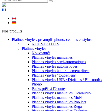
Nos produits
Platines vinyles, preamplis phono, cellules et stylus
NOUVEAUTÉS
Platines vinyles
Nouveautés
Platines vinyles manuelles
Platines vinyles semi-automatiques
Platines vinyles automatiques
Platines vinyles à entrainement direct
Platines vinyles "tout-en-un"
Platines vinyles USB / Digitales / Bluetooth /
Phono
Packs prêts à l'écoute
Platines vinyles manuelles Clearaudio
Platines vinyles manuelles MoFi
Platines vinyles manuelles Pro-Ject
Platines vinyles manuelles Rega
Platines vinyles manuelles Technics