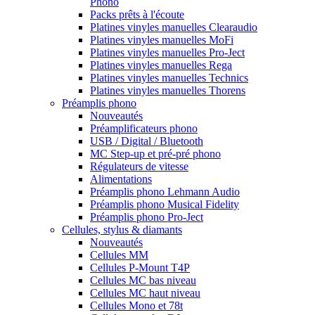
Phono
Packs prêts à l'écoute
Platines vinyles manuelles Clearaudio
Platines vinyles manuelles MoFi
Platines vinyles manuelles Pro-Ject
Platines vinyles manuelles Rega
Platines vinyles manuelles Technics
Platines vinyles manuelles Thorens
Préamplis phono
Nouveautés
Préamplificateurs phono
USB / Digital / Bluetooth
MC Step-up et pré-pré phono
Régulateurs de vitesse
Alimentations
Préamplis phono Lehmann Audio
Préamplis phono Musical Fidelity
Préamplis phono Pro-Ject
Cellules, stylus & diamants
Nouveautés
Cellules MM
Cellules P-Mount T4P
Cellules MC bas niveau
Cellules MC haut niveau
Cellules Mono et 78t