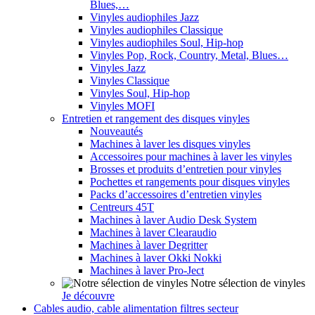
Blues,…
Vinyles audiophiles Jazz
Vinyles audiophiles Classique
Vinyles audiophiles Soul, Hip-hop
Vinyles Pop, Rock, Country, Metal, Blues…
Vinyles Jazz
Vinyles Classique
Vinyles Soul, Hip-hop
Vinyles MOFI
Entretien et rangement des disques vinyles
Nouveautés
Machines à laver les disques vinyles
Accessoires pour machines à laver les vinyles
Brosses et produits d’entretien pour vinyles
Pochettes et rangements pour disques vinyles
Packs d’accessoires d’entretien vinyles
Centreurs 45T
Machines à laver Audio Desk System
Machines à laver Clearaudio
Machines à laver Degritter
Machines à laver Okki Nokki
Machines à laver Pro-Ject
Notre sélection de vinyles
Je découvre
Cables audio, cable alimentation filtres secteur