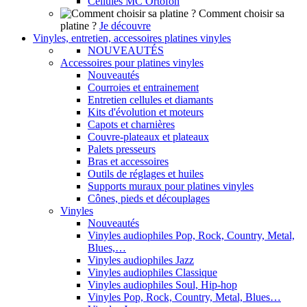
Cellules MC Ortofon
Comment choisir sa
platine ?
Je découvre
Vinyles, entretien, accessoires platines vinyles
NOUVEAUTÉS
Accessoires pour platines vinyles
Nouveautés
Courroies et entrainement
Entretien cellules et diamants
Kits d'évolution et moteurs
Capots et charnières
Couvre-plateaux et plateaux
Palets presseurs
Bras et accessoires
Outils de réglages et huiles
Supports muraux pour platines vinyles
Cônes, pieds et découplages
Vinyles
Nouveautés
Vinyles audiophiles Pop, Rock, Country, Metal,
Blues,…
Vinyles audiophiles Jazz
Vinyles audiophiles Classique
Vinyles audiophiles Soul, Hip-hop
Vinyles Pop, Rock, Country, Metal, Blues…