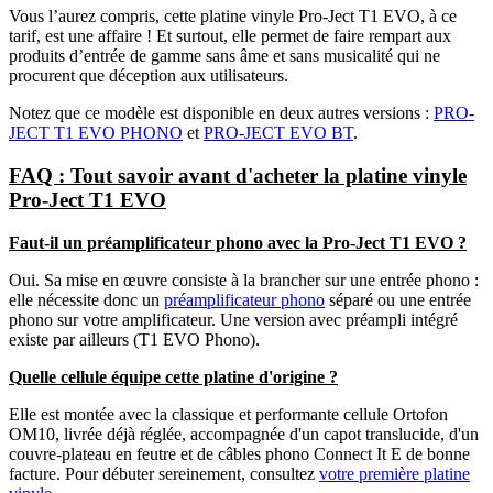
Vous l’aurez compris, cette platine vinyle Pro-Ject T1 EVO, à ce
tarif, est une affaire ! Et surtout, elle permet de faire rempart aux
produits d’entrée de gamme sans âme et sans musicalité qui ne
procurent que déception aux utilisateurs.
Notez que ce modèle est disponible en deux autres versions :
PRO-
JECT T1 EVO PHONO
et
PRO-JECT EVO BT
.
FAQ : Tout savoir avant d'acheter la platine vinyle
Pro-Ject T1 EVO
Faut-il un préamplificateur phono avec la Pro-Ject T1 EVO ?
Oui. Sa mise en œuvre consiste à la brancher sur une entrée phono :
elle nécessite donc un
préamplificateur phono
séparé ou une entrée
phono sur votre amplificateur. Une version avec préampli intégré
existe par ailleurs (T1 EVO Phono).
Quelle cellule équipe cette platine d'origine ?
Elle est montée avec la classique et performante cellule Ortofon
OM10, livrée déjà réglée, accompagnée d'un capot translucide, d'un
couvre-plateau en feutre et de câbles phono Connect It E de bonne
facture. Pour débuter sereinement, consultez
votre première platine