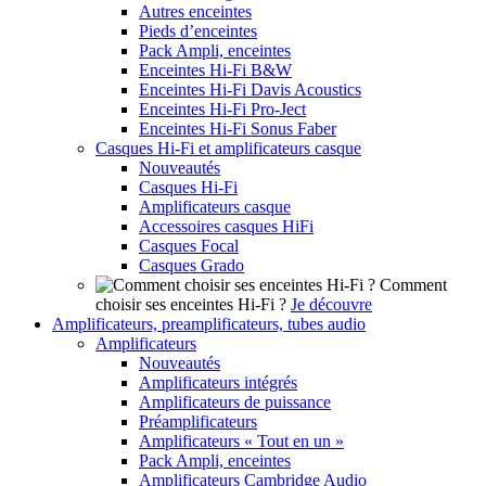
Autres enceintes
Pieds d’enceintes
Pack Ampli, enceintes
Enceintes Hi-Fi B&W
Enceintes Hi-Fi Davis Acoustics
Enceintes Hi-Fi Pro-Ject
Enceintes Hi-Fi Sonus Faber
Casques Hi-Fi et amplificateurs casque
Nouveautés
Casques Hi-Fi
Amplificateurs casque
Accessoires casques HiFi
Casques Focal
Casques Grado
Comment
choisir ses enceintes Hi-Fi ?
Je découvre
Amplificateurs, preamplificateurs, tubes audio
Amplificateurs
Nouveautés
Amplificateurs intégrés
Amplificateurs de puissance
Préamplificateurs
Amplificateurs « Tout en un »
Pack Ampli, enceintes
Amplificateurs Cambridge Audio