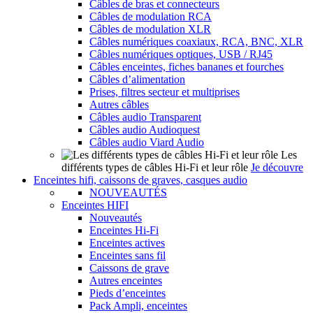
Câbles de bras et connecteurs
Câbles de modulation RCA
Câbles de modulation XLR
Câbles numériques coaxiaux, RCA, BNC, XLR
Câbles numériques optiques, USB / RJ45
Câbles enceintes, fiches bananes et fourches
Câbles d’alimentation
Prises, filtres secteur et multiprises
Autres câbles
Câbles audio Transparent
Câbles audio Audioquest
Câbles audio Viard Audio
Les
différents types de câbles Hi-Fi et leur rôle
Je découvre
Enceintes hifi, caissons de graves, casques audio
NOUVEAUTÉS
Enceintes HIFI
Nouveautés
Enceintes Hi-Fi
Enceintes actives
Enceintes sans fil
Caissons de grave
Autres enceintes
Pieds d’enceintes
Pack Ampli, enceintes