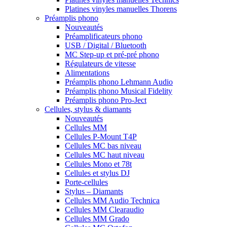
Platines vinyles manuelles Thorens
Préamplis phono
Nouveautés
Préamplificateurs phono
USB / Digital / Bluetooth
MC Step-up et pré-pré phono
Régulateurs de vitesse
Alimentations
Préamplis phono Lehmann Audio
Préamplis phono Musical Fidelity
Préamplis phono Pro-Ject
Cellules, stylus & diamants
Nouveautés
Cellules MM
Cellules P-Mount T4P
Cellules MC bas niveau
Cellules MC haut niveau
Cellules Mono et 78t
Cellules et stylus DJ
Porte-cellules
Stylus – Diamants
Cellules MM Audio Technica
Cellules MM Clearaudio
Cellules MM Grado