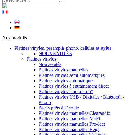
Nos produits
Platines vinyles, preamplis phono, cellules et stylus
NOUVEAUTÉS
Platines vinyles
Nouveautés
Platines vinyles manuelles
Platines vinyles semi-automatiques
Platines vinyles automatiques
Platines vinyles à entrainement direct
Platines vinyles "tout-en-un"
Platines vinyles USB / Digitales / Bluetooth /
Phono
Packs prêts à l'écoute
Platines vinyles manuelles Clearaudio
Platines vinyles manuelles MoFi
Platines vinyles manuelles Pro-Ject
Platines vinyles manuelles Rega
Platines vinyles manuelles Technics