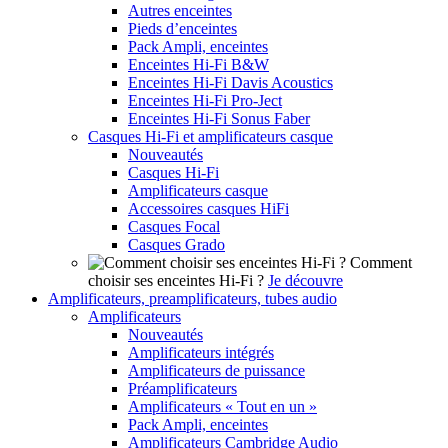
Autres enceintes
Pieds d’enceintes
Pack Ampli, enceintes
Enceintes Hi-Fi B&W
Enceintes Hi-Fi Davis Acoustics
Enceintes Hi-Fi Pro-Ject
Enceintes Hi-Fi Sonus Faber
Casques Hi-Fi et amplificateurs casque
Nouveautés
Casques Hi-Fi
Amplificateurs casque
Accessoires casques HiFi
Casques Focal
Casques Grado
Comment
choisir ses enceintes Hi-Fi ?
Je découvre
Amplificateurs, preamplificateurs, tubes audio
Amplificateurs
Nouveautés
Amplificateurs intégrés
Amplificateurs de puissance
Préamplificateurs
Amplificateurs « Tout en un »
Pack Ampli, enceintes
Amplificateurs Cambridge Audio