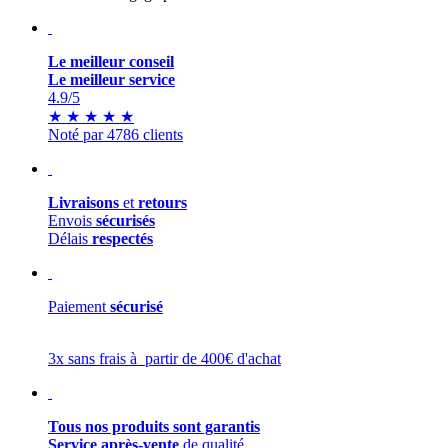
Le meilleur conseil
Le meilleur service
4.9
/5
★
★
★
★
★
Noté par 4786 clients
Livraisons
et
retours
Envois
sécurisés
Délais
respectés
Paiement
sécurisé
3x sans frais à partir de 400€ d'achat
Tous nos produits sont garantis
Service après-vente
de qualité