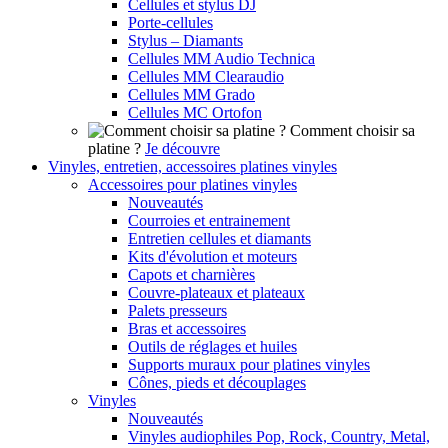
Cellules et stylus DJ
Porte-cellules
Stylus – Diamants
Cellules MM Audio Technica
Cellules MM Clearaudio
Cellules MM Grado
Cellules MC Ortofon
Comment choisir sa
platine ?
Je découvre
Vinyles, entretien, accessoires platines vinyles
Accessoires pour platines vinyles
Nouveautés
Courroies et entrainement
Entretien cellules et diamants
Kits d'évolution et moteurs
Capots et charnières
Couvre-plateaux et plateaux
Palets presseurs
Bras et accessoires
Outils de réglages et huiles
Supports muraux pour platines vinyles
Cônes, pieds et découplages
Vinyles
Nouveautés
Vinyles audiophiles Pop, Rock, Country, Metal,