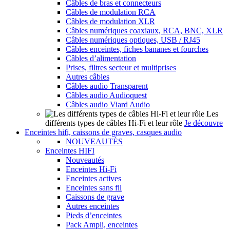
Câbles de bras et connecteurs
Câbles de modulation RCA
Câbles de modulation XLR
Câbles numériques coaxiaux, RCA, BNC, XLR
Câbles numériques optiques, USB / RJ45
Câbles enceintes, fiches bananes et fourches
Câbles d’alimentation
Prises, filtres secteur et multiprises
Autres câbles
Câbles audio Transparent
Câbles audio Audioquest
Câbles audio Viard Audio
Les
différents types de câbles Hi-Fi et leur rôle
Je découvre
Enceintes hifi, caissons de graves, casques audio
NOUVEAUTÉS
Enceintes HIFI
Nouveautés
Enceintes Hi-Fi
Enceintes actives
Enceintes sans fil
Caissons de grave
Autres enceintes
Pieds d’enceintes
Pack Ampli, enceintes