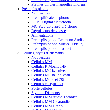
Platines vinyles manuelles Thorens
Préamplis phono
Nouveautés
Préamplificateurs phono
USB / Digital / Bluetooth
MC Step-up et pré-pré phono
Régulateurs de vitesse
Alimentations
Préamplis phono Lehmann Audio
Préamplis phono Musical Fidelity
Préamplis phono Pro-Ject
Cellules, stylus & diamants
Nouveautés
Cellules MM
Cellules P-Mount T4P
Cellules MC bas niveau
Cellules MC haut niveau
Cellules Mono et 78t
Cellules et stylus DJ
Porte-cellules
Stylus – Diamants
Cellules MM Audio Technica
Cellules MM Clearaudio
Cellules MM Grado