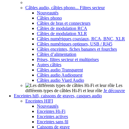
Câbles audio, câbles phono... Filtres secteur
Nouveautés
Câbles phono
Câbles de bras et connecteurs
Câbles de modulation RCA
Câbles de modulation XLR
Câbles numériques coaxiaux, RCA, BNC, XLR
Câbles numériques optiques, USB / RJ45
Câbles enceintes, fiches bananes et fourches
Câbles d’alimentation
Prises, filtres secteur et multiprises
Autres câbles
Câbles audio Transparent
Câbles audio Audioquest
Câbles audio Viard Audio
Les
différents types de câbles Hi-Fi et leur rôle
Je découvre
Enceintes hifi, caissons de graves, casques audio
Enceintes HIFI
Nouveautés
Enceintes Hi-Fi
Enceintes actives
Enceintes sans fil
Caissons de grave