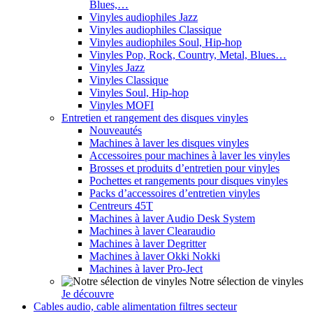
Blues,…
Vinyles audiophiles Jazz
Vinyles audiophiles Classique
Vinyles audiophiles Soul, Hip-hop
Vinyles Pop, Rock, Country, Metal, Blues…
Vinyles Jazz
Vinyles Classique
Vinyles Soul, Hip-hop
Vinyles MOFI
Entretien et rangement des disques vinyles
Nouveautés
Machines à laver les disques vinyles
Accessoires pour machines à laver les vinyles
Brosses et produits d’entretien pour vinyles
Pochettes et rangements pour disques vinyles
Packs d’accessoires d’entretien vinyles
Centreurs 45T
Machines à laver Audio Desk System
Machines à laver Clearaudio
Machines à laver Degritter
Machines à laver Okki Nokki
Machines à laver Pro-Ject
Notre sélection de vinyles
Je découvre
Cables audio, cable alimentation filtres secteur