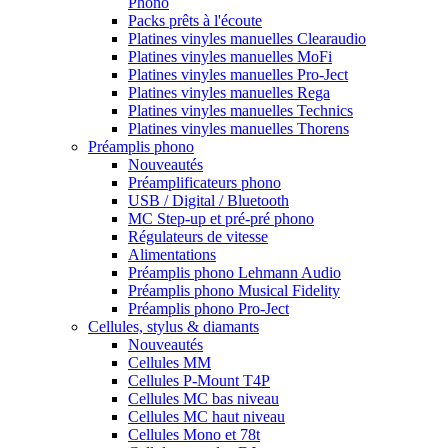
Phono
Packs prêts à l'écoute
Platines vinyles manuelles Clearaudio
Platines vinyles manuelles MoFi
Platines vinyles manuelles Pro-Ject
Platines vinyles manuelles Rega
Platines vinyles manuelles Technics
Platines vinyles manuelles Thorens
Préamplis phono
Nouveautés
Préamplificateurs phono
USB / Digital / Bluetooth
MC Step-up et pré-pré phono
Régulateurs de vitesse
Alimentations
Préamplis phono Lehmann Audio
Préamplis phono Musical Fidelity
Préamplis phono Pro-Ject
Cellules, stylus & diamants
Nouveautés
Cellules MM
Cellules P-Mount T4P
Cellules MC bas niveau
Cellules MC haut niveau
Cellules Mono et 78t