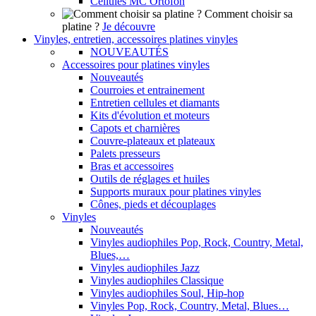
Cellules MC Ortofon
Comment choisir sa
platine ?
Je découvre
Vinyles, entretien, accessoires platines vinyles
NOUVEAUTÉS
Accessoires pour platines vinyles
Nouveautés
Courroies et entrainement
Entretien cellules et diamants
Kits d'évolution et moteurs
Capots et charnières
Couvre-plateaux et plateaux
Palets presseurs
Bras et accessoires
Outils de réglages et huiles
Supports muraux pour platines vinyles
Cônes, pieds et découplages
Vinyles
Nouveautés
Vinyles audiophiles Pop, Rock, Country, Metal,
Blues,…
Vinyles audiophiles Jazz
Vinyles audiophiles Classique
Vinyles audiophiles Soul, Hip-hop
Vinyles Pop, Rock, Country, Metal, Blues…