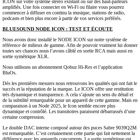
ICON sur votre système stéréo existant ou sur des haut-parleurs
amplifiés. Une fois connecter en Wi-Fi ou filaire vous pourrez
commencer à diffuser en continu la musique, stations de radio,
podcasts et bien plus encore à partir de vos services préférés.
BLUESOUND NODE ICON : TEST ET ÉCOUTE
Nous avons donc installé le NODE ICON sur notre système de
référence de milieux de gamme. Afin de pouvoir vraiment lui donner
toutes ses chances nous l’avons câblé en sortie RCA mais aussi en
sortie symétrique XLR.
Nous utilisons un abonnement Qobuz Hi-Res et l’application
BluOs.
Dès les premières mesures nous retrouvons les qualités qui ont fait le
succès et la réputation de la marque. Le ICON offre une restitution
très dynamique et transparence. A cela s’ajoute un sens du détail et
de la subtilité remarquable pour un appareil de cette gamme. Mais en
comparaison à un Node 2025, le Icon semble encore plus
dynamique et contrôlé. Les transitoires paraissent débarrassés d’une
certaine compression.
Le double DAC interne composé autour des puces Sabre 9039Q2M
est remarquable. C’est certainement cette partie qui fait nettement la
différence avec les appareils concurrents. La sortie symétrique est