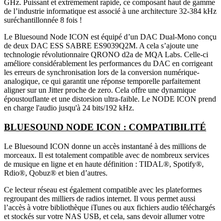
GHz. Puissant et extrêmement rapide, ce composant haut de gamme
de l’industrie informatique est associé à une architecture 32-384 kHz
suréchantillonnée 8 fois !
Le Bluesound Node ICON est équipé d’un DAC Dual-Mono conçu
de deux DAC ESS SABRE ES9039Q2M. A cela s’ajoute une
technologie révolutionnaire QRONO d2a de MQA Labs. Celle-ci
améliore considérablement les performances du DAC en corrigeant
les erreurs de synchronisation lors de la conversion numérique-
analogique, ce qui garantit une réponse temporelle parfaitement
aligner sur un Jitter proche de zero. Cela offre une dynamique
époustouflante et une distorsion ultra-faible. Le NODE ICON prend
en charge l'audio jusqu'à 24 bits/192 kHz.
BLUESOUND NODE ICON : COMPATIBILITÉ
Le Bluesound ICON donne un accès instantané à des millions de
morceaux. Il est totalement compatible avec de nombreux services
de musique en ligne et en haute définition : TIDAL®, Spotify®,
Rdio®, Qobuz® et bien d’autres.
Ce lecteur réseau est également compatible avec les plateformes
regroupant des milliers de radios internet. Il vous permet aussi
l’accès à votre bibliothèque iTunes ou aux fichiers audio téléchargés
et stockés sur votre NAS USB, et cela, sans devoir allumer votre