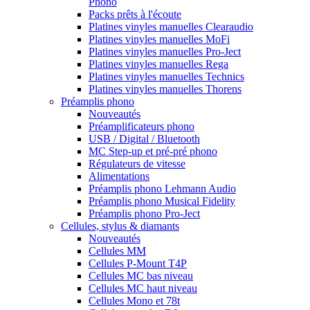
Phono
Packs prêts à l'écoute
Platines vinyles manuelles Clearaudio
Platines vinyles manuelles MoFi
Platines vinyles manuelles Pro-Ject
Platines vinyles manuelles Rega
Platines vinyles manuelles Technics
Platines vinyles manuelles Thorens
Préamplis phono
Nouveautés
Préamplificateurs phono
USB / Digital / Bluetooth
MC Step-up et pré-pré phono
Régulateurs de vitesse
Alimentations
Préamplis phono Lehmann Audio
Préamplis phono Musical Fidelity
Préamplis phono Pro-Ject
Cellules, stylus & diamants
Nouveautés
Cellules MM
Cellules P-Mount T4P
Cellules MC bas niveau
Cellules MC haut niveau
Cellules Mono et 78t