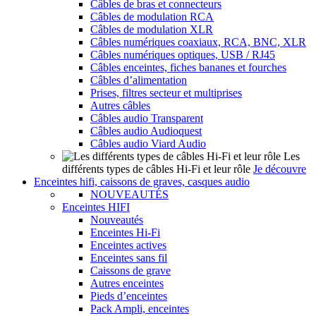
Câbles de bras et connecteurs
Câbles de modulation RCA
Câbles de modulation XLR
Câbles numériques coaxiaux, RCA, BNC, XLR
Câbles numériques optiques, USB / RJ45
Câbles enceintes, fiches bananes et fourches
Câbles d’alimentation
Prises, filtres secteur et multiprises
Autres câbles
Câbles audio Transparent
Câbles audio Audioquest
Câbles audio Viard Audio
Les
différents types de câbles Hi-Fi et leur rôle
Je découvre
Enceintes hifi, caissons de graves, casques audio
NOUVEAUTÉS
Enceintes HIFI
Nouveautés
Enceintes Hi-Fi
Enceintes actives
Enceintes sans fil
Caissons de grave
Autres enceintes
Pieds d’enceintes
Pack Ampli, enceintes