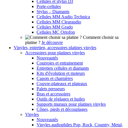
Cellules et stylus DJ
Porte-cellules
Stylus – Diamants
Cellules MM Audio Technica
Cellules MM Clearaudio
Cellules MM Grado
Cellules MC Ortofon
Comment choisir sa
platine ?
Je découvre
Vinyles, entretien, accessoires platines vinyles
Accessoires pour platines vinyles
Nouveautés
Courroies et entrainement
Entretien cellules et diamants
Kits d'évolution et moteurs
Capots et charnières
Couvre-plateaux et plateaux
Palets presseurs
Bras et accessoires
Outils de réglages et huiles
Supports muraux pour platines vinyles
Cônes, pieds et découplages
Vinyles
Nouveautés
Vinyles audiophiles Pop, Rock, Country, Metal,