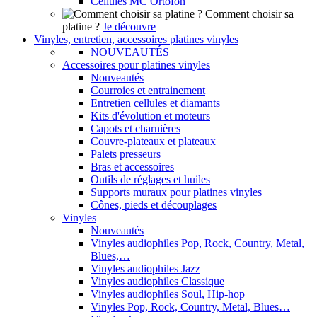
Cellules MC Ortofon
Comment choisir sa
platine ?
Je découvre
Vinyles, entretien, accessoires platines vinyles
NOUVEAUTÉS
Accessoires pour platines vinyles
Nouveautés
Courroies et entrainement
Entretien cellules et diamants
Kits d'évolution et moteurs
Capots et charnières
Couvre-plateaux et plateaux
Palets presseurs
Bras et accessoires
Outils de réglages et huiles
Supports muraux pour platines vinyles
Cônes, pieds et découplages
Vinyles
Nouveautés
Vinyles audiophiles Pop, Rock, Country, Metal,
Blues,…
Vinyles audiophiles Jazz
Vinyles audiophiles Classique
Vinyles audiophiles Soul, Hip-hop
Vinyles Pop, Rock, Country, Metal, Blues…