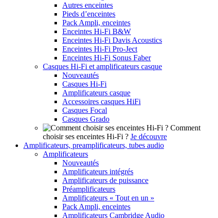
Autres enceintes
Pieds d’enceintes
Pack Ampli, enceintes
Enceintes Hi-Fi B&W
Enceintes Hi-Fi Davis Acoustics
Enceintes Hi-Fi Pro-Ject
Enceintes Hi-Fi Sonus Faber
Casques Hi-Fi et amplificateurs casque
Nouveautés
Casques Hi-Fi
Amplificateurs casque
Accessoires casques HiFi
Casques Focal
Casques Grado
Comment
choisir ses enceintes Hi-Fi ?
Je découvre
Amplificateurs, preamplificateurs, tubes audio
Amplificateurs
Nouveautés
Amplificateurs intégrés
Amplificateurs de puissance
Préamplificateurs
Amplificateurs « Tout en un »
Pack Ampli, enceintes
Amplificateurs Cambridge Audio