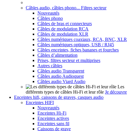
Câbles audio, câbles phono... Filtres secteur
Nouveautés
Câbles phono
Câbles de bras et connecteurs
Câbles de modulation RCA
Câbles de modulation XLR
Câbles numériques coaxiaux, RCA, BNC, XLR
Câbles numériques optiques, USB / RJ45
Câbles enceintes, fiches bananes et fourches
Câbles d’alimentation
Prises, filtres secteur et multiprises
Autres câbles
Câbles audio Transparent
Câbles audio Audioquest
Câbles audio Viard Audio
Les
différents types de câbles Hi-Fi et leur rôle
Je découvre
Enceintes hifi, caissons de graves, casques audio
Enceintes HIFI
Nouveautés
Enceintes Hi-Fi
Enceintes actives
Enceintes sans fil
Caissons de grave