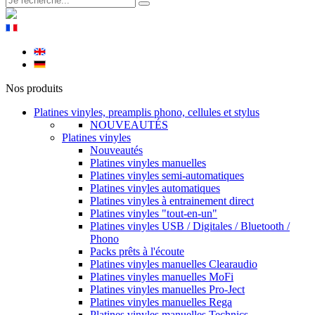
Nos produits
Platines vinyles, preamplis phono, cellules et stylus
NOUVEAUTÉS
Platines vinyles
Nouveautés
Platines vinyles manuelles
Platines vinyles semi-automatiques
Platines vinyles automatiques
Platines vinyles à entrainement direct
Platines vinyles "tout-en-un"
Platines vinyles USB / Digitales / Bluetooth /
Phono
Packs prêts à l'écoute
Platines vinyles manuelles Clearaudio
Platines vinyles manuelles MoFi
Platines vinyles manuelles Pro-Ject
Platines vinyles manuelles Rega
Platines vinyles manuelles Technics