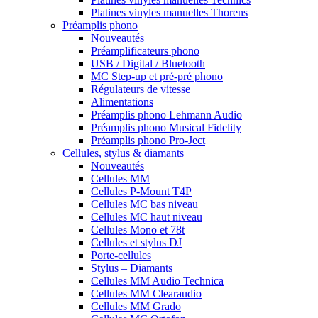
Platines vinyles manuelles Thorens
Préamplis phono
Nouveautés
Préamplificateurs phono
USB / Digital / Bluetooth
MC Step-up et pré-pré phono
Régulateurs de vitesse
Alimentations
Préamplis phono Lehmann Audio
Préamplis phono Musical Fidelity
Préamplis phono Pro-Ject
Cellules, stylus & diamants
Nouveautés
Cellules MM
Cellules P-Mount T4P
Cellules MC bas niveau
Cellules MC haut niveau
Cellules Mono et 78t
Cellules et stylus DJ
Porte-cellules
Stylus – Diamants
Cellules MM Audio Technica
Cellules MM Clearaudio
Cellules MM Grado