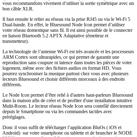
vous recommandons vivement d’utiliser la sortie symétrique avec un
bon câble XLR.
Il faut ensuite le relier au réseau via la prise RJ45 ou via le Wi-Fi 5
Dual-bande. En effet, le Bluesound Node Icon permet d’utiliser
votre réseau domestique sans fil. Il est ainsi possible de le connecter
en liaison Bluetooth 5.2 APTX Adaptative (émetteur et
transmetteur).
La technologie de l’antenne Wi-Fi est très avancée et les processeurs
ARM Cortex sont ultrarapides, ce qui permet de garantir une
reproduction sans coupure ni latence dans toutes les pièces de votre
logement, même avec des fichiers audios en format HD. Vous
pourrez synchroniser la musique partout chez vous avec plusieurs
lecteurs Bluesound et choisir différents morceaux à des endroits
différents.
Le Node Icon permet d’être relié à d'autres haut-parleurs Bluesound
dans la maison afin de créer et de profiter d'une installation intuitive
Multi-Room. Le lecteur réseau Node Icon sera contrôlé directement
depuis le Smartphone ou via les commandes tactiles avec
préréglages.
Donc il vous suffit de télécharger l’application BluOs ( iOS et
Android) sur votre smartphone ou tablette et de brancher le NODE