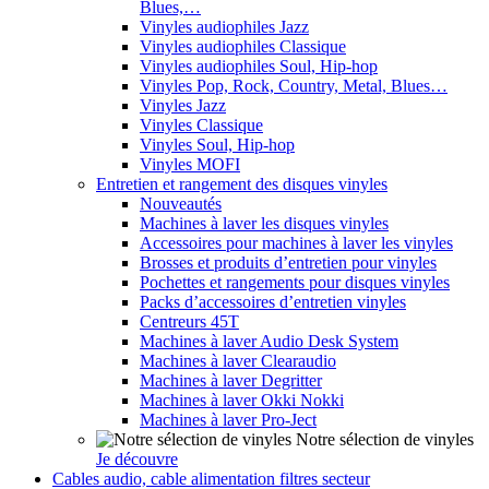
Blues,…
Vinyles audiophiles Jazz
Vinyles audiophiles Classique
Vinyles audiophiles Soul, Hip-hop
Vinyles Pop, Rock, Country, Metal, Blues…
Vinyles Jazz
Vinyles Classique
Vinyles Soul, Hip-hop
Vinyles MOFI
Entretien et rangement des disques vinyles
Nouveautés
Machines à laver les disques vinyles
Accessoires pour machines à laver les vinyles
Brosses et produits d’entretien pour vinyles
Pochettes et rangements pour disques vinyles
Packs d’accessoires d’entretien vinyles
Centreurs 45T
Machines à laver Audio Desk System
Machines à laver Clearaudio
Machines à laver Degritter
Machines à laver Okki Nokki
Machines à laver Pro-Ject
Notre sélection de vinyles
Je découvre
Cables audio, cable alimentation filtres secteur