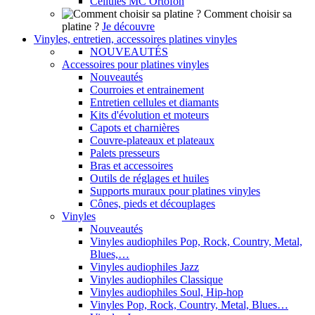
Cellules MC Ortofon
Comment choisir sa
platine ?
Je découvre
Vinyles, entretien, accessoires platines vinyles
NOUVEAUTÉS
Accessoires pour platines vinyles
Nouveautés
Courroies et entrainement
Entretien cellules et diamants
Kits d'évolution et moteurs
Capots et charnières
Couvre-plateaux et plateaux
Palets presseurs
Bras et accessoires
Outils de réglages et huiles
Supports muraux pour platines vinyles
Cônes, pieds et découplages
Vinyles
Nouveautés
Vinyles audiophiles Pop, Rock, Country, Metal,
Blues,…
Vinyles audiophiles Jazz
Vinyles audiophiles Classique
Vinyles audiophiles Soul, Hip-hop
Vinyles Pop, Rock, Country, Metal, Blues…