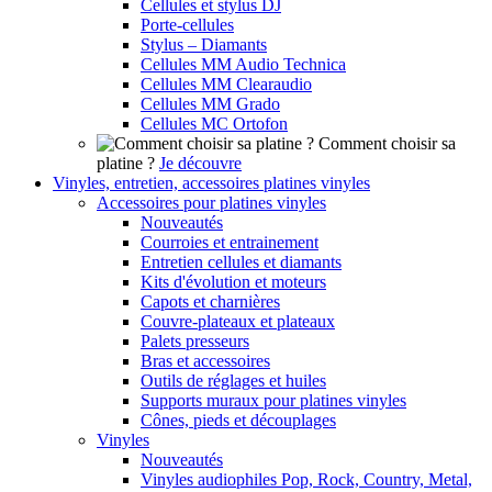
Cellules et stylus DJ
Porte-cellules
Stylus – Diamants
Cellules MM Audio Technica
Cellules MM Clearaudio
Cellules MM Grado
Cellules MC Ortofon
Comment choisir sa
platine ?
Je découvre
Vinyles, entretien, accessoires platines vinyles
Accessoires pour platines vinyles
Nouveautés
Courroies et entrainement
Entretien cellules et diamants
Kits d'évolution et moteurs
Capots et charnières
Couvre-plateaux et plateaux
Palets presseurs
Bras et accessoires
Outils de réglages et huiles
Supports muraux pour platines vinyles
Cônes, pieds et découplages
Vinyles
Nouveautés
Vinyles audiophiles Pop, Rock, Country, Metal,