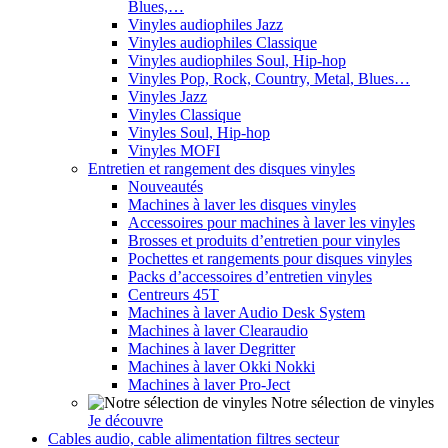
Blues,…
Vinyles audiophiles Jazz
Vinyles audiophiles Classique
Vinyles audiophiles Soul, Hip-hop
Vinyles Pop, Rock, Country, Metal, Blues…
Vinyles Jazz
Vinyles Classique
Vinyles Soul, Hip-hop
Vinyles MOFI
Entretien et rangement des disques vinyles
Nouveautés
Machines à laver les disques vinyles
Accessoires pour machines à laver les vinyles
Brosses et produits d’entretien pour vinyles
Pochettes et rangements pour disques vinyles
Packs d’accessoires d’entretien vinyles
Centreurs 45T
Machines à laver Audio Desk System
Machines à laver Clearaudio
Machines à laver Degritter
Machines à laver Okki Nokki
Machines à laver Pro-Ject
Notre sélection de vinyles
Je découvre
Cables audio, cable alimentation filtres secteur