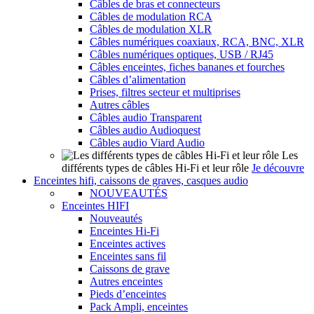
Câbles de bras et connecteurs
Câbles de modulation RCA
Câbles de modulation XLR
Câbles numériques coaxiaux, RCA, BNC, XLR
Câbles numériques optiques, USB / RJ45
Câbles enceintes, fiches bananes et fourches
Câbles d’alimentation
Prises, filtres secteur et multiprises
Autres câbles
Câbles audio Transparent
Câbles audio Audioquest
Câbles audio Viard Audio
Les
différents types de câbles Hi-Fi et leur rôle
Je découvre
Enceintes hifi, caissons de graves, casques audio
NOUVEAUTÉS
Enceintes HIFI
Nouveautés
Enceintes Hi-Fi
Enceintes actives
Enceintes sans fil
Caissons de grave
Autres enceintes
Pieds d’enceintes
Pack Ampli, enceintes