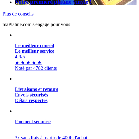
Votre première platine vinyle !
Plus de conseils
maPlatine.com s'engage pour vous
Le meilleur conseil
Le meilleur service
4.9
/5
★
★
★
★
★
Noté par 4782 clients
Livraisons
et
retours
Envois
sécurisés
Délais
respectés
Paiement
sécurisé
3x sans frais à partir de 400€ d'achat