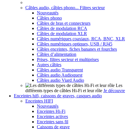
Câbles audio, câbles phono... Filtres secteur
Nouveautés
Câbles phono
Câbles de bras et connecteurs
Câbles de modulation RCA
Câbles de modulation XLR
Câbles numériques coaxiaux, RCA, BNC, XLR
Câbles numériques optiques, USB / RJ45
Câbles enceintes, fiches bananes et fourches
Câbles d’alimentation
Prises, filtres secteur et multiprises
Autres câbles
Câbles audio Transparent
Câbles audio Audioquest
Câbles audio Viard Audio
Les
différents types de câbles Hi-Fi et leur rôle
Je découvre
Enceintes hifi, caissons de graves, casques audio
Enceintes HIFI
Nouveautés
Enceintes Hi-Fi
Enceintes actives
Enceintes sans fil
Caissons de grave