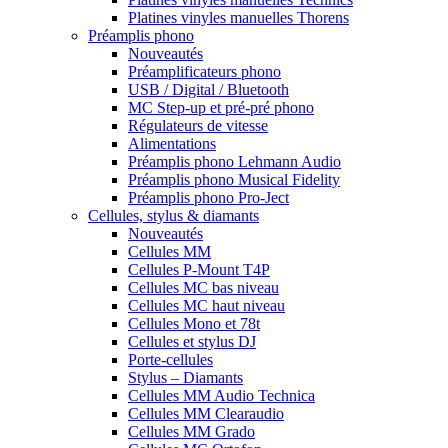
Platines vinyles manuelles Thorens
Préamplis phono
Nouveautés
Préamplificateurs phono
USB / Digital / Bluetooth
MC Step-up et pré-pré phono
Régulateurs de vitesse
Alimentations
Préamplis phono Lehmann Audio
Préamplis phono Musical Fidelity
Préamplis phono Pro-Ject
Cellules, stylus & diamants
Nouveautés
Cellules MM
Cellules P-Mount T4P
Cellules MC bas niveau
Cellules MC haut niveau
Cellules Mono et 78t
Cellules et stylus DJ
Porte-cellules
Stylus – Diamants
Cellules MM Audio Technica
Cellules MM Clearaudio
Cellules MM Grado