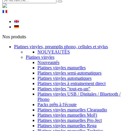
Nos produits
Platines vinyles, preamplis phono, cellules et stylus
NOUVEAUTÉS
Platines vinyles
Nouveautés
Platines vinyles manuelles
Platines vinyles semi-automatiques
Platines vinyles automatiques
Platines vinyles à entrainement direct
Platines vinyles "tout-en-un"
Platines vinyles USB / Digitales / Bluetooth /
Phono
Packs prêts à l'écoute
Platines vinyles manuelles Clearaudio
Platines vinyles manuelles MoFi
Platines vinyles manuelles Pro-Ject
Platines vinyles manuelles Rega
Platines vinyles manuelles Technics