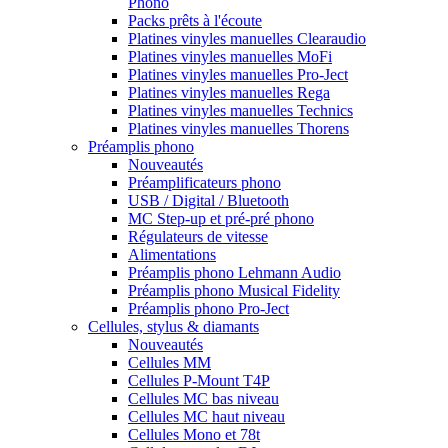
Phono
Packs prêts à l'écoute
Platines vinyles manuelles Clearaudio
Platines vinyles manuelles MoFi
Platines vinyles manuelles Pro-Ject
Platines vinyles manuelles Rega
Platines vinyles manuelles Technics
Platines vinyles manuelles Thorens
Préamplis phono
Nouveautés
Préamplificateurs phono
USB / Digital / Bluetooth
MC Step-up et pré-pré phono
Régulateurs de vitesse
Alimentations
Préamplis phono Lehmann Audio
Préamplis phono Musical Fidelity
Préamplis phono Pro-Ject
Cellules, stylus & diamants
Nouveautés
Cellules MM
Cellules P-Mount T4P
Cellules MC bas niveau
Cellules MC haut niveau
Cellules Mono et 78t