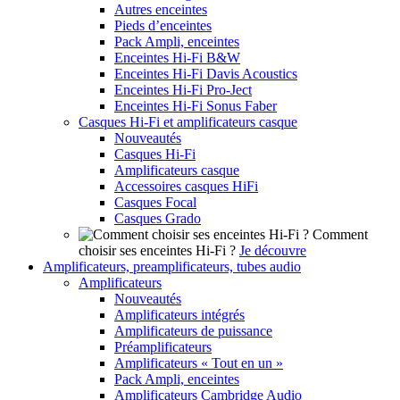
Autres enceintes
Pieds d’enceintes
Pack Ampli, enceintes
Enceintes Hi-Fi B&W
Enceintes Hi-Fi Davis Acoustics
Enceintes Hi-Fi Pro-Ject
Enceintes Hi-Fi Sonus Faber
Casques Hi-Fi et amplificateurs casque
Nouveautés
Casques Hi-Fi
Amplificateurs casque
Accessoires casques HiFi
Casques Focal
Casques Grado
Comment
choisir ses enceintes Hi-Fi ?
Je découvre
Amplificateurs, preamplificateurs, tubes audio
Amplificateurs
Nouveautés
Amplificateurs intégrés
Amplificateurs de puissance
Préamplificateurs
Amplificateurs « Tout en un »
Pack Ampli, enceintes
Amplificateurs Cambridge Audio