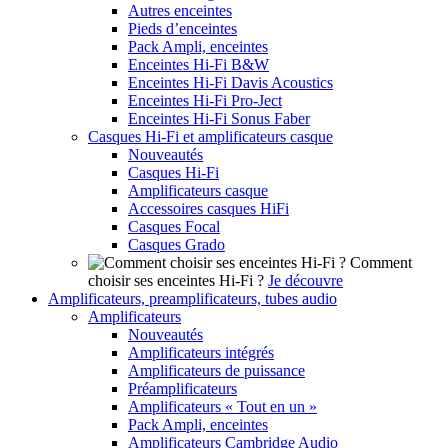
Autres enceintes
Pieds d’enceintes
Pack Ampli, enceintes
Enceintes Hi-Fi B&W
Enceintes Hi-Fi Davis Acoustics
Enceintes Hi-Fi Pro-Ject
Enceintes Hi-Fi Sonus Faber
Casques Hi-Fi et amplificateurs casque
Nouveautés
Casques Hi-Fi
Amplificateurs casque
Accessoires casques HiFi
Casques Focal
Casques Grado
Comment
choisir ses enceintes Hi-Fi ?
Je découvre
Amplificateurs, preamplificateurs, tubes audio
Amplificateurs
Nouveautés
Amplificateurs intégrés
Amplificateurs de puissance
Préamplificateurs
Amplificateurs « Tout en un »
Pack Ampli, enceintes
Amplificateurs Cambridge Audio