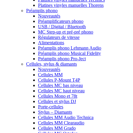
Platines vinyles manuelles Thorens
Préamplis phono
Nouveautés
Préamplificateurs phono
USB / Digital / Bluetooth
MC Step-up et pré-pré phono
Régulateurs de vitesse
Alimentations
Préamplis phono Lehmann Audio
Préamplis phono Musical Fidelity
Préamplis phono Pro-Ject
Cellules, stylus & diamants
Nouveautés
Cellules MM
Cellules P-Mount T4P
Cellules MC bas niveau
Cellules MC haut niveau
Cellules Mono et 78t
Cellules et stylus DJ
Porte-cellules
Stylus – Diamants
Cellules MM Audio Technica
Cellules MM Clearaudio
Cellules MM Grado