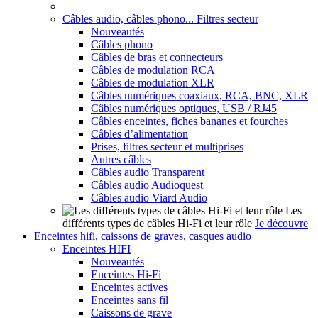
Câbles audio, câbles phono... Filtres secteur
Nouveautés
Câbles phono
Câbles de bras et connecteurs
Câbles de modulation RCA
Câbles de modulation XLR
Câbles numériques coaxiaux, RCA, BNC, XLR
Câbles numériques optiques, USB / RJ45
Câbles enceintes, fiches bananes et fourches
Câbles d’alimentation
Prises, filtres secteur et multiprises
Autres câbles
Câbles audio Transparent
Câbles audio Audioquest
Câbles audio Viard Audio
Les
différents types de câbles Hi-Fi et leur rôle
Je découvre
Enceintes hifi, caissons de graves, casques audio
Enceintes HIFI
Nouveautés
Enceintes Hi-Fi
Enceintes actives
Enceintes sans fil
Caissons de grave