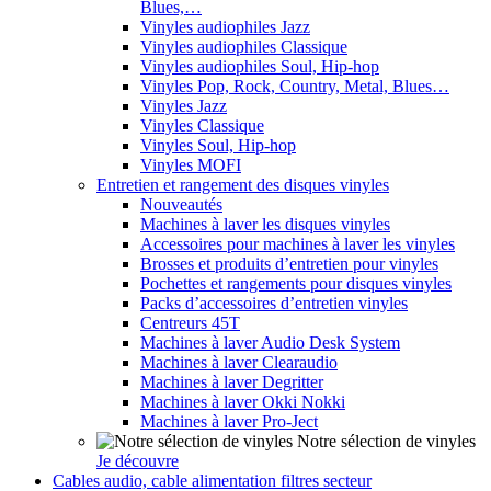
Blues,…
Vinyles audiophiles Jazz
Vinyles audiophiles Classique
Vinyles audiophiles Soul, Hip-hop
Vinyles Pop, Rock, Country, Metal, Blues…
Vinyles Jazz
Vinyles Classique
Vinyles Soul, Hip-hop
Vinyles MOFI
Entretien et rangement des disques vinyles
Nouveautés
Machines à laver les disques vinyles
Accessoires pour machines à laver les vinyles
Brosses et produits d’entretien pour vinyles
Pochettes et rangements pour disques vinyles
Packs d’accessoires d’entretien vinyles
Centreurs 45T
Machines à laver Audio Desk System
Machines à laver Clearaudio
Machines à laver Degritter
Machines à laver Okki Nokki
Machines à laver Pro-Ject
Notre sélection de vinyles
Je découvre
Cables audio, cable alimentation filtres secteur