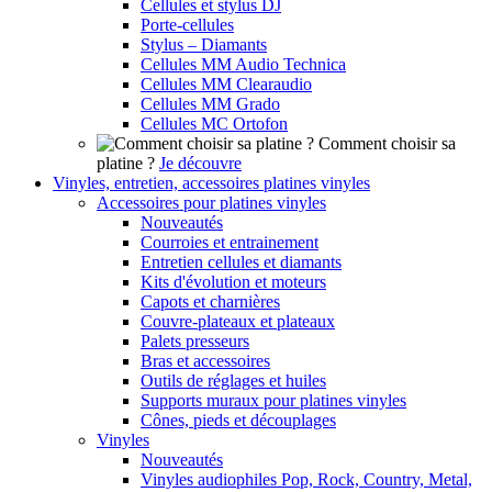
Cellules et stylus DJ
Porte-cellules
Stylus – Diamants
Cellules MM Audio Technica
Cellules MM Clearaudio
Cellules MM Grado
Cellules MC Ortofon
Comment choisir sa
platine ?
Je découvre
Vinyles, entretien, accessoires platines vinyles
Accessoires pour platines vinyles
Nouveautés
Courroies et entrainement
Entretien cellules et diamants
Kits d'évolution et moteurs
Capots et charnières
Couvre-plateaux et plateaux
Palets presseurs
Bras et accessoires
Outils de réglages et huiles
Supports muraux pour platines vinyles
Cônes, pieds et découplages
Vinyles
Nouveautés
Vinyles audiophiles Pop, Rock, Country, Metal,