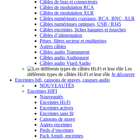
Câbles de bras et connecteurs
Câbles de modulation RCA
Câbles de modulation XLR
Câbles numériques coaxiaux, RCA, BNC, XLR
Câbles numériques optiques, USB / RJ45
Câbles enceintes, fiches bananes et fourches
Câbles d’alimentation
Prises, filtres secteur et multiprises
Autres câbles
Câbles audio Transparent
Câbles audio Audioquest
Câbles audio Viard Audio
Les
différents types de câbles Hi-Fi et leur rôle
Je découvre
Enceintes hifi, caissons de graves, casques audio
NOUVEAUTÉS
Enceintes HIFI
Nouveautés
Enceintes Hi-Fi
Enceintes actives
Enceintes sans fil
Caissons de grave
Autres enceintes
Pieds d’enceintes
Pack Ampli, enceintes