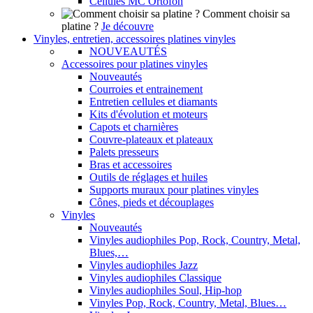
Cellules MC Ortofon
Comment choisir sa
platine ?
Je découvre
Vinyles, entretien, accessoires platines vinyles
NOUVEAUTÉS
Accessoires pour platines vinyles
Nouveautés
Courroies et entrainement
Entretien cellules et diamants
Kits d'évolution et moteurs
Capots et charnières
Couvre-plateaux et plateaux
Palets presseurs
Bras et accessoires
Outils de réglages et huiles
Supports muraux pour platines vinyles
Cônes, pieds et découplages
Vinyles
Nouveautés
Vinyles audiophiles Pop, Rock, Country, Metal,
Blues,…
Vinyles audiophiles Jazz
Vinyles audiophiles Classique
Vinyles audiophiles Soul, Hip-hop
Vinyles Pop, Rock, Country, Metal, Blues…