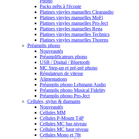
Phono
Packs prêts à l'écoute
Platines vinyles manuelles Clearaudio
Platines vinyles manuelles MoFi
Platines vinyles manuelles Pro-Ject
Platines vinyles manuelles Rega
Platines vinyles manuelles Technics
Platines vinyles manuelles Thorens
Préamplis phono
Nouveautés
Préamplificateurs phono
USB / Digital / Bluetooth
MC Step-up et pré-pré phono
Régulateurs de vitesse
Alimentations
Préamplis phono Lehmann Audio
Préamplis phono Musical Fidelity
Préamplis phono Pro-Ject
Cellules, stylus & diamants
Nouveautés
Cellules MM
Cellules P-Mount T4P
Cellules MC bas niveau
Cellules MC haut niveau
Cellules Mono et 78t