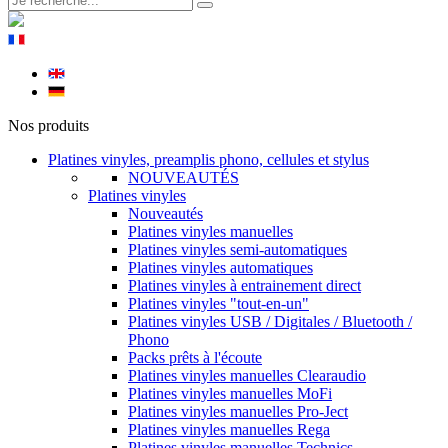
Nos produits
Platines vinyles, preamplis phono, cellules et stylus
NOUVEAUTÉS
Platines vinyles
Nouveautés
Platines vinyles manuelles
Platines vinyles semi-automatiques
Platines vinyles automatiques
Platines vinyles à entrainement direct
Platines vinyles "tout-en-un"
Platines vinyles USB / Digitales / Bluetooth /
Phono
Packs prêts à l'écoute
Platines vinyles manuelles Clearaudio
Platines vinyles manuelles MoFi
Platines vinyles manuelles Pro-Ject
Platines vinyles manuelles Rega
Platines vinyles manuelles Technics