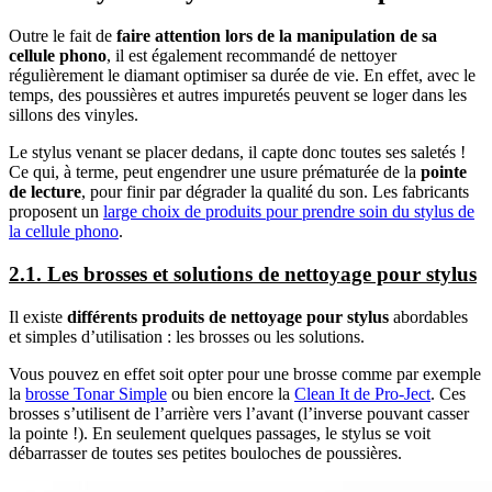
Outre le fait de
faire attention lors de la manipulation de sa
cellule phono
, il est également recommandé de nettoyer
régulièrement le diamant optimiser sa durée de vie. En effet, avec le
temps, des poussières et autres impuretés peuvent se loger dans les
sillons des vinyles.
Le stylus venant se placer dedans, il capte donc toutes ses saletés !
Ce qui, à terme, peut engendrer une usure prématurée de la
pointe
de lecture
, pour finir par dégrader la qualité du son. Les fabricants
proposent un
large choix de produits pour prendre soin du stylus de
la cellule phono
.
2.1. Les brosses et solutions de nettoyage pour stylus
Il existe
différents produits de nettoyage pour stylus
abordables
et simples d’utilisation : les brosses ou les solutions.
Vous pouvez en effet soit opter pour une brosse comme par exemple
la
brosse Tonar Simple
ou bien encore la
Clean It de Pro-Ject
. Ces
brosses s’utilisent de l’arrière vers l’avant (l’inverse pouvant casser
la pointe !). En seulement quelques passages, le stylus se voit
débarrasser de toutes ses petites bouloches de poussières.