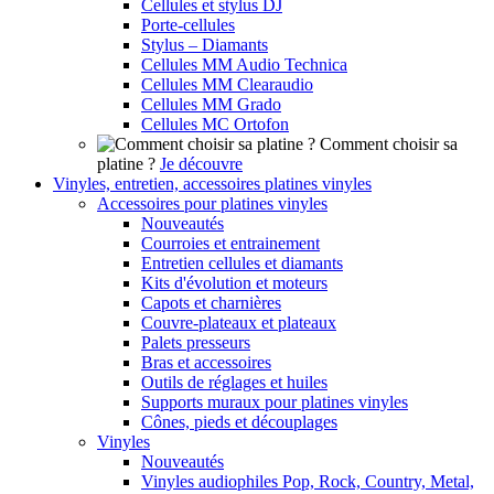
Cellules et stylus DJ
Porte-cellules
Stylus – Diamants
Cellules MM Audio Technica
Cellules MM Clearaudio
Cellules MM Grado
Cellules MC Ortofon
Comment choisir sa
platine ?
Je découvre
Vinyles, entretien, accessoires platines vinyles
Accessoires pour platines vinyles
Nouveautés
Courroies et entrainement
Entretien cellules et diamants
Kits d'évolution et moteurs
Capots et charnières
Couvre-plateaux et plateaux
Palets presseurs
Bras et accessoires
Outils de réglages et huiles
Supports muraux pour platines vinyles
Cônes, pieds et découplages
Vinyles
Nouveautés
Vinyles audiophiles Pop, Rock, Country, Metal,