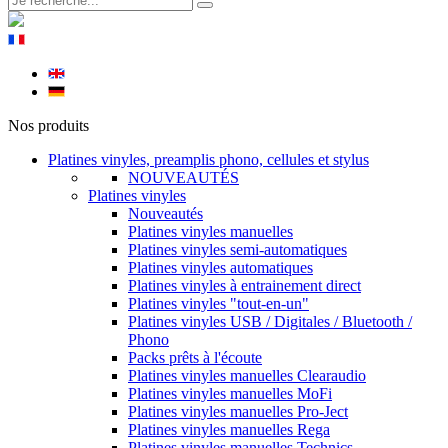
Nos produits
Platines vinyles, preamplis phono, cellules et stylus
NOUVEAUTÉS
Platines vinyles
Nouveautés
Platines vinyles manuelles
Platines vinyles semi-automatiques
Platines vinyles automatiques
Platines vinyles à entrainement direct
Platines vinyles "tout-en-un"
Platines vinyles USB / Digitales / Bluetooth /
Phono
Packs prêts à l'écoute
Platines vinyles manuelles Clearaudio
Platines vinyles manuelles MoFi
Platines vinyles manuelles Pro-Ject
Platines vinyles manuelles Rega
Platines vinyles manuelles Technics