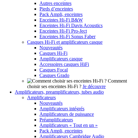
Autres enceintes
Pieds d’enceintes
Pack Ampli, enceintes
Enceintes Hi-Fi B&W
Enceintes Hi-Fi Davis Acoustics
Enceintes Hi-Fi Pro-Ject
Enceintes Hi-Fi Sonus Faber
Casques Hi-Fi et amplificateurs casque
Nouveautés
Casques Hi-Fi
Amplificateurs casque
Accessoires casques HiFi
Casques Focal
Casques Grado
Comment
choisir ses enceintes Hi-Fi ?
Je découvre
Amplificateurs, preamplificateurs, tubes audio
Amplificateurs
Nouveautés
Amplificateurs intégrés
Amplificateurs de puissance
Préamplificateurs
Amplificateurs « Tout en un »
Pack Ampli, enceintes
Amplificateurs Cambridge Audio