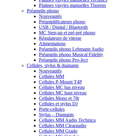
Platines vinyles manuelles Thorens
Préamplis phono
Nouveautés
Préamplificateurs phono
USB / Digital / Bluetooth
MC Step-up et pré-pré phono
Régulateurs de vitesse
Alimentations
Préamplis phono Lehmann Audio
Préamplis phono Musical Fidelity
Préamplis phono Pro-Ject
Cellules, stylus & diamants
Nouveautés
Cellules MM
Cellules P-Mount T4P
Cellules MC bas niveau
Cellules MC haut niveau
Cellules Mono et 78t
Cellules et stylus DJ
Porte-cellules
Stylus – Diamants
Cellules MM Audio Technica
Cellules MM Clearaudio
Cellules MM Grado