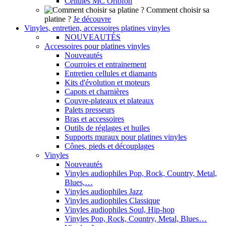
Cellules MC Ortofon
Comment choisir sa
platine ?
Je découvre
Vinyles, entretien, accessoires platines vinyles
NOUVEAUTÉS
Accessoires pour platines vinyles
Nouveautés
Courroies et entrainement
Entretien cellules et diamants
Kits d'évolution et moteurs
Capots et charnières
Couvre-plateaux et plateaux
Palets presseurs
Bras et accessoires
Outils de réglages et huiles
Supports muraux pour platines vinyles
Cônes, pieds et découplages
Vinyles
Nouveautés
Vinyles audiophiles Pop, Rock, Country, Metal,
Blues,…
Vinyles audiophiles Jazz
Vinyles audiophiles Classique
Vinyles audiophiles Soul, Hip-hop
Vinyles Pop, Rock, Country, Metal, Blues…