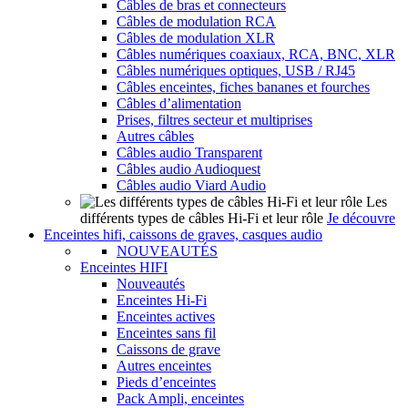
Câbles de bras et connecteurs
Câbles de modulation RCA
Câbles de modulation XLR
Câbles numériques coaxiaux, RCA, BNC, XLR
Câbles numériques optiques, USB / RJ45
Câbles enceintes, fiches bananes et fourches
Câbles d’alimentation
Prises, filtres secteur et multiprises
Autres câbles
Câbles audio Transparent
Câbles audio Audioquest
Câbles audio Viard Audio
Les
différents types de câbles Hi-Fi et leur rôle
Je découvre
Enceintes hifi, caissons de graves, casques audio
NOUVEAUTÉS
Enceintes HIFI
Nouveautés
Enceintes Hi-Fi
Enceintes actives
Enceintes sans fil
Caissons de grave
Autres enceintes
Pieds d’enceintes
Pack Ampli, enceintes