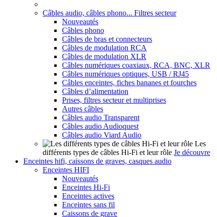
Câbles audio, câbles phono... Filtres secteur
Nouveautés
Câbles phono
Câbles de bras et connecteurs
Câbles de modulation RCA
Câbles de modulation XLR
Câbles numériques coaxiaux, RCA, BNC, XLR
Câbles numériques optiques, USB / RJ45
Câbles enceintes, fiches bananes et fourches
Câbles d’alimentation
Prises, filtres secteur et multiprises
Autres câbles
Câbles audio Transparent
Câbles audio Audioquest
Câbles audio Viard Audio
Les
différents types de câbles Hi-Fi et leur rôle
Je découvre
Enceintes hifi, caissons de graves, casques audio
Enceintes HIFI
Nouveautés
Enceintes Hi-Fi
Enceintes actives
Enceintes sans fil
Caissons de grave