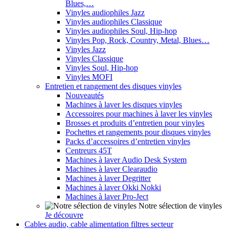
Blues,…
Vinyles audiophiles Jazz
Vinyles audiophiles Classique
Vinyles audiophiles Soul, Hip-hop
Vinyles Pop, Rock, Country, Metal, Blues…
Vinyles Jazz
Vinyles Classique
Vinyles Soul, Hip-hop
Vinyles MOFI
Entretien et rangement des disques vinyles
Nouveautés
Machines à laver les disques vinyles
Accessoires pour machines à laver les vinyles
Brosses et produits d’entretien pour vinyles
Pochettes et rangements pour disques vinyles
Packs d’accessoires d’entretien vinyles
Centreurs 45T
Machines à laver Audio Desk System
Machines à laver Clearaudio
Machines à laver Degritter
Machines à laver Okki Nokki
Machines à laver Pro-Ject
Notre sélection de vinyles
Je découvre
Cables audio, cable alimentation filtres secteur