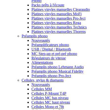
Phono
Packs prêts à l'écoute
Platines vinyles manuelles Clearaudio
Platines vinyles manuelles MoFi
Platines vinyles manuelles Pro-Ject
Platines vinyles manuelles Rega
Platines vinyles manuelles Technics
Platines vinyles manuelles Thorens
Préamplis phono
Nouveautés
Préamplificateurs phono
USB / Digital / Bluetooth
MC Step-up et pré-pré phono
Régulateurs de vitesse
Alimentations
Préamplis phono Lehmann Audio
Préamplis phono Musical Fidelity
Préamplis phono Pro-Ject
Cellules, stylus & diamants
Nouveautés
Cellules MM
Cellules P-Mount T4P
Cellules MC bas niveau
Cellules MC haut niveau
Cellules Mono et 78t