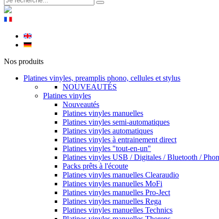
Nos produits
Platines vinyles, preamplis phono, cellules et stylus
NOUVEAUTÉS
Platines vinyles
Nouveautés
Platines vinyles manuelles
Platines vinyles semi-automatiques
Platines vinyles automatiques
Platines vinyles à entrainement direct
Platines vinyles "tout-en-un"
Platines vinyles USB / Digitales / Bluetooth / Pho
Packs prêts à l'écoute
Platines vinyles manuelles Clearaudio
Platines vinyles manuelles MoFi
Platines vinyles manuelles Pro-Ject
Platines vinyles manuelles Rega
Platines vinyles manuelles Technics
Platines vinyles manuelles Thorens