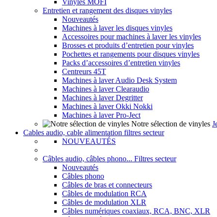
Vinyles MOFI
Entretien et rangement des disques vinyles
Nouveautés
Machines à laver les disques vinyles
Accessoires pour machines à laver les vinyles
Brosses et produits d’entretien pour vinyles
Pochettes et rangements pour disques vinyles
Packs d’accessoires d’entretien vinyles
Centreurs 45T
Machines à laver Audio Desk System
Machines à laver Clearaudio
Machines à laver Degritter
Machines à laver Okki Nokki
Machines à laver Pro-Ject
Notre sélection de vinyles
J
Cables audio, cable alimentation filtres secteur
NOUVEAUTÉS
Câbles audio, câbles phono... Filtres secteur
Nouveautés
Câbles phono
Câbles de bras et connecteurs
Câbles de modulation RCA
Câbles de modulation XLR
Câbles numériques coaxiaux, RCA, BNC, XLR