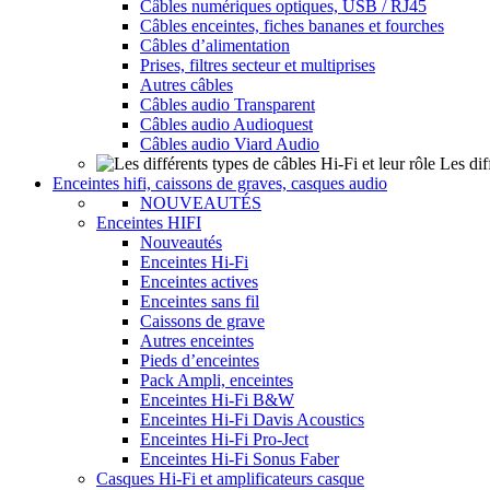
Câbles numériques optiques, USB / RJ45
Câbles enceintes, fiches bananes et fourches
Câbles d’alimentation
Prises, filtres secteur et multiprises
Autres câbles
Câbles audio Transparent
Câbles audio Audioquest
Câbles audio Viard Audio
Les dif
Enceintes hifi, caissons de graves, casques audio
NOUVEAUTÉS
Enceintes HIFI
Nouveautés
Enceintes Hi-Fi
Enceintes actives
Enceintes sans fil
Caissons de grave
Autres enceintes
Pieds d’enceintes
Pack Ampli, enceintes
Enceintes Hi-Fi B&W
Enceintes Hi-Fi Davis Acoustics
Enceintes Hi-Fi Pro-Ject
Enceintes Hi-Fi Sonus Faber
Casques Hi-Fi et amplificateurs casque