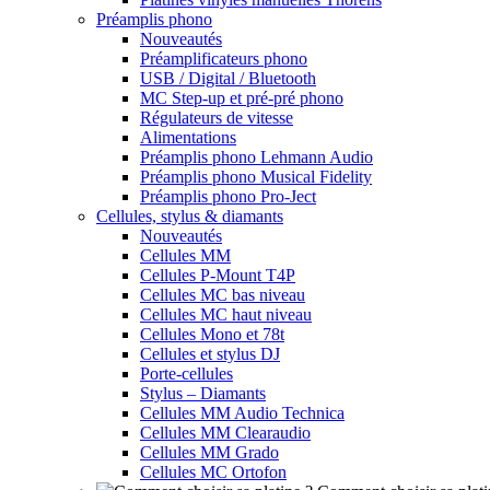
Préamplis phono
Nouveautés
Préamplificateurs phono
USB / Digital / Bluetooth
MC Step-up et pré-pré phono
Régulateurs de vitesse
Alimentations
Préamplis phono Lehmann Audio
Préamplis phono Musical Fidelity
Préamplis phono Pro-Ject
Cellules, stylus & diamants
Nouveautés
Cellules MM
Cellules P-Mount T4P
Cellules MC bas niveau
Cellules MC haut niveau
Cellules Mono et 78t
Cellules et stylus DJ
Porte-cellules
Stylus – Diamants
Cellules MM Audio Technica
Cellules MM Clearaudio
Cellules MM Grado
Cellules MC Ortofon