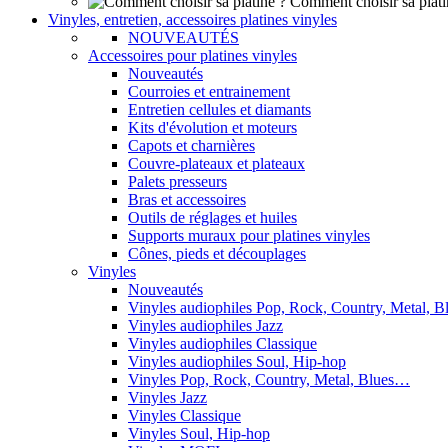
Comment choisir sa plati
Vinyles, entretien, accessoires platines vinyles
NOUVEAUTÉS
Accessoires pour platines vinyles
Nouveautés
Courroies et entrainement
Entretien cellules et diamants
Kits d'évolution et moteurs
Capots et charnières
Couvre-plateaux et plateaux
Palets presseurs
Bras et accessoires
Outils de réglages et huiles
Supports muraux pour platines vinyles
Cônes, pieds et découplages
Vinyles
Nouveautés
Vinyles audiophiles Pop, Rock, Country, Metal, 
Vinyles audiophiles Jazz
Vinyles audiophiles Classique
Vinyles audiophiles Soul, Hip-hop
Vinyles Pop, Rock, Country, Metal, Blues…
Vinyles Jazz
Vinyles Classique
Vinyles Soul, Hip-hop