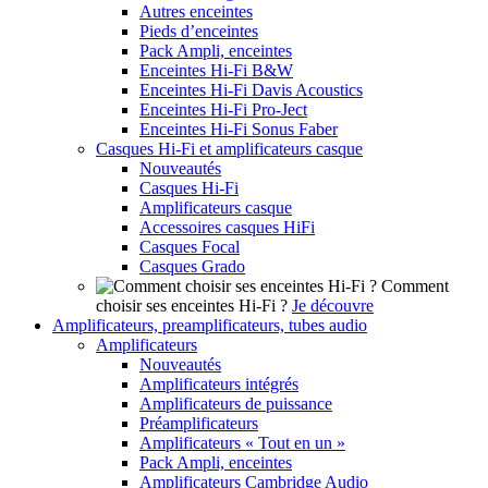
Autres enceintes
Pieds d’enceintes
Pack Ampli, enceintes
Enceintes Hi-Fi B&W
Enceintes Hi-Fi Davis Acoustics
Enceintes Hi-Fi Pro-Ject
Enceintes Hi-Fi Sonus Faber
Casques Hi-Fi et amplificateurs casque
Nouveautés
Casques Hi-Fi
Amplificateurs casque
Accessoires casques HiFi
Casques Focal
Casques Grado
Comment
choisir ses enceintes Hi-Fi ?
Je découvre
Amplificateurs, preamplificateurs, tubes audio
Amplificateurs
Nouveautés
Amplificateurs intégrés
Amplificateurs de puissance
Préamplificateurs
Amplificateurs « Tout en un »
Pack Ampli, enceintes
Amplificateurs Cambridge Audio