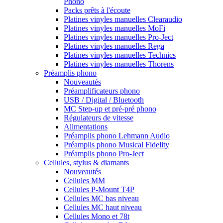
Phono
Packs prêts à l'écoute
Platines vinyles manuelles Clearaudio
Platines vinyles manuelles MoFi
Platines vinyles manuelles Pro-Ject
Platines vinyles manuelles Rega
Platines vinyles manuelles Technics
Platines vinyles manuelles Thorens
Préamplis phono
Nouveautés
Préamplificateurs phono
USB / Digital / Bluetooth
MC Step-up et pré-pré phono
Régulateurs de vitesse
Alimentations
Préamplis phono Lehmann Audio
Préamplis phono Musical Fidelity
Préamplis phono Pro-Ject
Cellules, stylus & diamants
Nouveautés
Cellules MM
Cellules P-Mount T4P
Cellules MC bas niveau
Cellules MC haut niveau
Cellules Mono et 78t