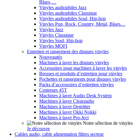
Blues,…
Vinyles audiophiles Jazz
Vinyles audiophiles Classique
Vinyles audiophiles Soul, Hip-hop
Vinyles Pop, Rock, Country, Metal, Blues…
Vinyles Jazz
Vinyles Classique
Vinyles Soul, Hip-hop
Vinyles MOFI
Entretien et rangement des disques vinyles
Nouveautés
Machines à laver les disques vinyles
Accessoires pour machines à laver les vinyles
Brosses et produits d’entretien pour vinyles
Pochettes et rangements pour disques vinyles
Packs d’accessoires d’entretien vinyles
Centreurs 45T
Machines à laver Audio Desk System
Machines à laver Clearaudio
Machines à laver Degritter
Machines à laver Okki Nokki
Machines à laver Pro-Ject
Notre sélection de vinyles
Je découvre
Cables audio, cable alimentation filtres secteur