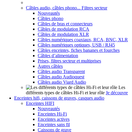
Câbles audio, câbles phono... Filtres secteur
Nouveautés
Câbles phono
Câbles de bras et connecteurs
Câbles de modulation RCA
Câbles de modulation XLR
Câbles numériques coaxiaux, RCA, BNC, XLR
Câbles numériques optiques, USB / RJ45
Câbles enceintes, fiches bananes et fourches
Câbles d’alimentation
Prises, filtres secteur et multiprises
Autres câbles
Câbles audio Transparent
Câbles audio Audioquest
Câbles audio Viard Audio
Les
différents types de câbles Hi-Fi et leur rôle
Je découvre
Enceintes hifi, caissons de graves, casques audio
Enceintes HIFI
Nouveautés
Enceintes Hi-Fi
Enceintes actives
Enceintes sans fil
Caissons de grave