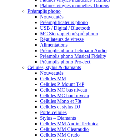
Platines vinyles manuelles Thorens
Préamplis phono
Nouveautés
Préamplificateurs phono
USB / Digital / Bluetooth
MC Step-up et pré-pré phono
Régulateurs de vitesse
Alimentations
Préamplis phono Lehmann Audio
Préamplis phono Musical Fidelity
Préamplis phono Pro-Ject
Cellules, stylus & diamants
Nouveautés
Cellules MM
Cellules P-Mount T4P
Cellules MC bas niveau
Cellules MC haut niveau
Cellules Mono et 78t
Cellules et stylus DJ
Porte-cellules
Stylus – Diamants
Cellules MM Audio Technica
Cellules MM Clearaudio
Cellules MM Grado