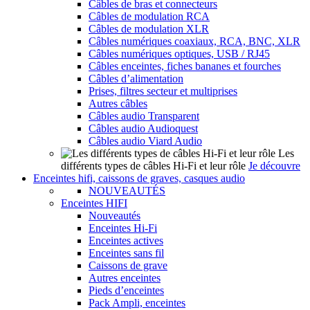
Câbles de bras et connecteurs
Câbles de modulation RCA
Câbles de modulation XLR
Câbles numériques coaxiaux, RCA, BNC, XLR
Câbles numériques optiques, USB / RJ45
Câbles enceintes, fiches bananes et fourches
Câbles d’alimentation
Prises, filtres secteur et multiprises
Autres câbles
Câbles audio Transparent
Câbles audio Audioquest
Câbles audio Viard Audio
Les
différents types de câbles Hi-Fi et leur rôle
Je découvre
Enceintes hifi, caissons de graves, casques audio
NOUVEAUTÉS
Enceintes HIFI
Nouveautés
Enceintes Hi-Fi
Enceintes actives
Enceintes sans fil
Caissons de grave
Autres enceintes
Pieds d’enceintes
Pack Ampli, enceintes