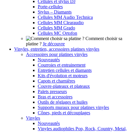
Cellules et stylus DJ
Porte-cellules
Stylus – Diamants
Cellules MM Audio Technica
Cellules MM Clearaudio
Cellules MM Grado
Cellules MC Ortofon
Comment choisir sa
platine ?
Je découvre
Vinyles, entretien, accessoires platines vinyles
Accessoires pour platines vinyles
Nouveautés
Courroies et entrainement
Entretien cellules et diamants
Kits d'évolution et moteurs
Capots et charnières
Couvre-plateaux et plateaux
Palets presseurs
Bras et accessoires
Outils de réglages et huiles
Supports muraux pour platines vinyles
Cônes, pieds et découplages
Vinyles
Nouveautés
Vinyles audiophiles Pop, Rock, Country, Metal,