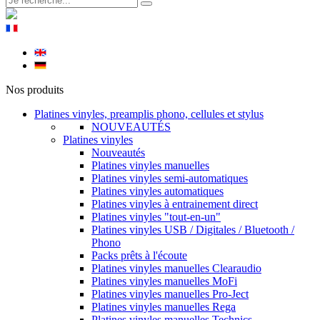
Nos produits
Platines vinyles, preamplis phono, cellules et stylus
NOUVEAUTÉS
Platines vinyles
Nouveautés
Platines vinyles manuelles
Platines vinyles semi-automatiques
Platines vinyles automatiques
Platines vinyles à entrainement direct
Platines vinyles "tout-en-un"
Platines vinyles USB / Digitales / Bluetooth /
Phono
Packs prêts à l'écoute
Platines vinyles manuelles Clearaudio
Platines vinyles manuelles MoFi
Platines vinyles manuelles Pro-Ject
Platines vinyles manuelles Rega
Platines vinyles manuelles Technics