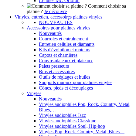
Cellules MC Ortofon
Comment choisir sa
platine ?
Je découvre
Vinyles, entretien, accessoires platines vinyles
NOUVEAUTÉS
Accessoires pour platines vinyles
Nouveautés
Courroies et entrainement
Entretien cellules et diamants
Kits d'évolution et moteurs
Capots et charnières
Couvre-plateaux et plateaux
Palets presseurs
Bras et accessoires
Outils de réglages et huiles
Supports muraux pour platines vinyles
Cônes, pieds et découplages
Vinyles
Nouveautés
Vinyles audiophiles Pop, Rock, Country, Metal,
Blues,…
Vinyles audiophiles Jazz
Vinyles audiophiles Classique
Vinyles audiophiles Soul, Hip-hop
Vinyles Pop, Rock, Country, Metal, Blues…