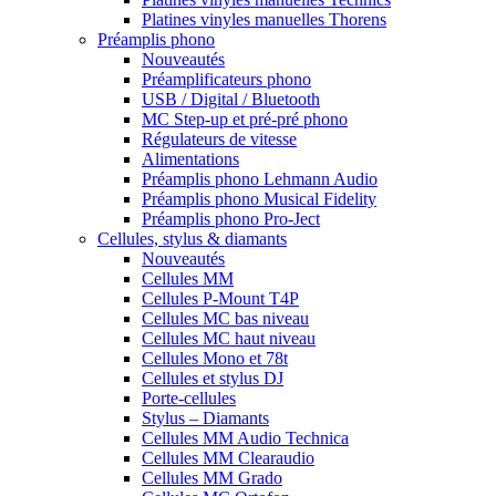
Platines vinyles manuelles Thorens
Préamplis phono
Nouveautés
Préamplificateurs phono
USB / Digital / Bluetooth
MC Step-up et pré-pré phono
Régulateurs de vitesse
Alimentations
Préamplis phono Lehmann Audio
Préamplis phono Musical Fidelity
Préamplis phono Pro-Ject
Cellules, stylus & diamants
Nouveautés
Cellules MM
Cellules P-Mount T4P
Cellules MC bas niveau
Cellules MC haut niveau
Cellules Mono et 78t
Cellules et stylus DJ
Porte-cellules
Stylus – Diamants
Cellules MM Audio Technica
Cellules MM Clearaudio
Cellules MM Grado