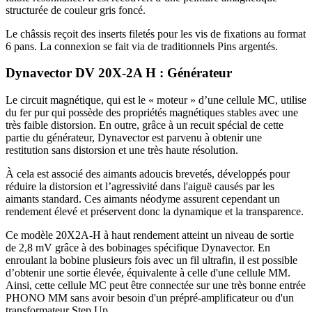
structurée de couleur gris foncé.
Le châssis reçoit des inserts filetés pour les vis de fixations au format
6 pans. La connexion se fait via de traditionnels Pins argentés.
Dynavector DV 20X-2A H : Générateur
Le circuit magnétique, qui est le « moteur » d’une cellule MC, utilise
du fer pur qui possède des propriétés magnétiques stables avec une
très faible distorsion. En outre, grâce à un recuit spécial de cette
partie du générateur, Dynavector est parvenu à obtenir une
restitution sans distorsion et une très haute résolution.
À cela est associé des aimants adoucis brevetés, développés pour
réduire la distorsion et l’agressivité dans l'aiguë causés par les
aimants standard. Ces aimants néodyme assurent cependant un
rendement élevé et préservent donc la dynamique et la transparence.
Ce modèle 20X2A-H à haut rendement atteint un niveau de sortie
de 2,8 mV grâce à des bobinages spécifique Dynavector. En
enroulant la bobine plusieurs fois avec un fil ultrafin, il est possible
d’obtenir une sortie élevée, équivalente à celle d'une cellule MM.
Ainsi, cette cellule MC peut être connectée sur une très bonne entrée
PHONO MM sans avoir besoin d'un prépré-amplificateur ou d'un
transformateur Step Up.