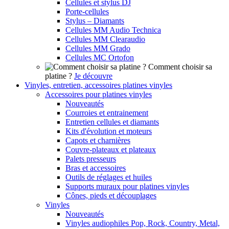
Cellules et stylus DJ
Porte-cellules
Stylus – Diamants
Cellules MM Audio Technica
Cellules MM Clearaudio
Cellules MM Grado
Cellules MC Ortofon
Comment choisir sa
platine ?
Je découvre
Vinyles, entretien, accessoires platines vinyles
Accessoires pour platines vinyles
Nouveautés
Courroies et entrainement
Entretien cellules et diamants
Kits d'évolution et moteurs
Capots et charnières
Couvre-plateaux et plateaux
Palets presseurs
Bras et accessoires
Outils de réglages et huiles
Supports muraux pour platines vinyles
Cônes, pieds et découplages
Vinyles
Nouveautés
Vinyles audiophiles Pop, Rock, Country, Metal,