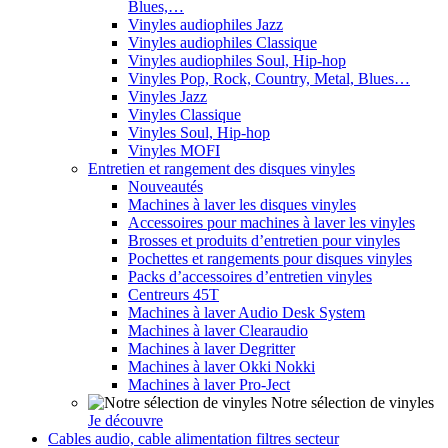
Blues,…
Vinyles audiophiles Jazz
Vinyles audiophiles Classique
Vinyles audiophiles Soul, Hip-hop
Vinyles Pop, Rock, Country, Metal, Blues…
Vinyles Jazz
Vinyles Classique
Vinyles Soul, Hip-hop
Vinyles MOFI
Entretien et rangement des disques vinyles
Nouveautés
Machines à laver les disques vinyles
Accessoires pour machines à laver les vinyles
Brosses et produits d’entretien pour vinyles
Pochettes et rangements pour disques vinyles
Packs d’accessoires d’entretien vinyles
Centreurs 45T
Machines à laver Audio Desk System
Machines à laver Clearaudio
Machines à laver Degritter
Machines à laver Okki Nokki
Machines à laver Pro-Ject
Notre sélection de vinyles
Je découvre
Cables audio, cable alimentation filtres secteur