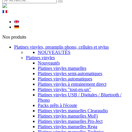
Nos produits
Platines vinyles, preamplis phono, cellules et stylus
NOUVEAUTÉS
Platines vinyles
Nouveautés
Platines vinyles manuelles
Platines vinyles semi-automatiques
Platines vinyles automatiques
Platines vinyles à entrainement direct
Platines vinyles "tout-en-un"
Platines vinyles USB / Digitales / Bluetooth /
Phono
Packs prêts à l'écoute
Platines vinyles manuelles Clearaudio
Platines vinyles manuelles MoFi
Platines vinyles manuelles Pro-Ject
Platines vinyles manuelles Rega
Platines vinyles manuelles Technics