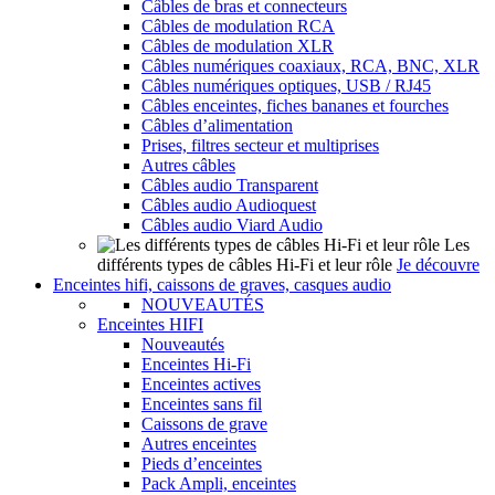
Câbles de bras et connecteurs
Câbles de modulation RCA
Câbles de modulation XLR
Câbles numériques coaxiaux, RCA, BNC, XLR
Câbles numériques optiques, USB / RJ45
Câbles enceintes, fiches bananes et fourches
Câbles d’alimentation
Prises, filtres secteur et multiprises
Autres câbles
Câbles audio Transparent
Câbles audio Audioquest
Câbles audio Viard Audio
Les
différents types de câbles Hi-Fi et leur rôle
Je découvre
Enceintes hifi, caissons de graves, casques audio
NOUVEAUTÉS
Enceintes HIFI
Nouveautés
Enceintes Hi-Fi
Enceintes actives
Enceintes sans fil
Caissons de grave
Autres enceintes
Pieds d’enceintes
Pack Ampli, enceintes