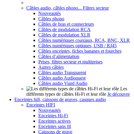
Câbles audio, câbles phono... Filtres secteur
Nouveautés
Câbles phono
Câbles de bras et connecteurs
Câbles de modulation RCA
Câbles de modulation XLR
Câbles numériques coaxiaux, RCA, BNC, XLR
Câbles numériques optiques, USB / RJ45
Câbles enceintes, fiches bananes et fourches
Câbles d’alimentation
Prises, filtres secteur et multiprises
Autres câbles
Câbles audio Transparent
Câbles audio Audioquest
Câbles audio Viard Audio
Les
différents types de câbles Hi-Fi et leur rôle
Je découvre
Enceintes hifi, caissons de graves, casques audio
Enceintes HIFI
Nouveautés
Enceintes Hi-Fi
Enceintes actives
Enceintes sans fil
Caissons de grave