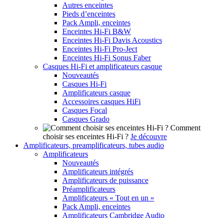
Autres enceintes
Pieds d’enceintes
Pack Ampli, enceintes
Enceintes Hi-Fi B&W
Enceintes Hi-Fi Davis Acoustics
Enceintes Hi-Fi Pro-Ject
Enceintes Hi-Fi Sonus Faber
Casques Hi-Fi et amplificateurs casque
Nouveautés
Casques Hi-Fi
Amplificateurs casque
Accessoires casques HiFi
Casques Focal
Casques Grado
Comment
choisir ses enceintes Hi-Fi ?
Je découvre
Amplificateurs, preamplificateurs, tubes audio
Amplificateurs
Nouveautés
Amplificateurs intégrés
Amplificateurs de puissance
Préamplificateurs
Amplificateurs « Tout en un »
Pack Ampli, enceintes
Amplificateurs Cambridge Audio