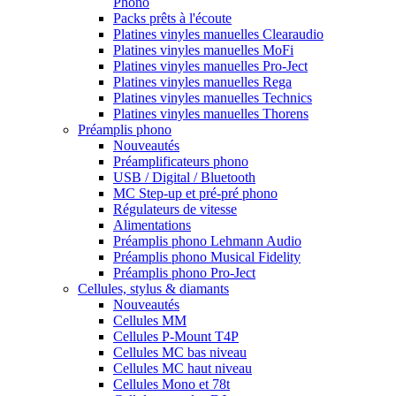
Phono
Packs prêts à l'écoute
Platines vinyles manuelles Clearaudio
Platines vinyles manuelles MoFi
Platines vinyles manuelles Pro-Ject
Platines vinyles manuelles Rega
Platines vinyles manuelles Technics
Platines vinyles manuelles Thorens
Préamplis phono
Nouveautés
Préamplificateurs phono
USB / Digital / Bluetooth
MC Step-up et pré-pré phono
Régulateurs de vitesse
Alimentations
Préamplis phono Lehmann Audio
Préamplis phono Musical Fidelity
Préamplis phono Pro-Ject
Cellules, stylus & diamants
Nouveautés
Cellules MM
Cellules P-Mount T4P
Cellules MC bas niveau
Cellules MC haut niveau
Cellules Mono et 78t