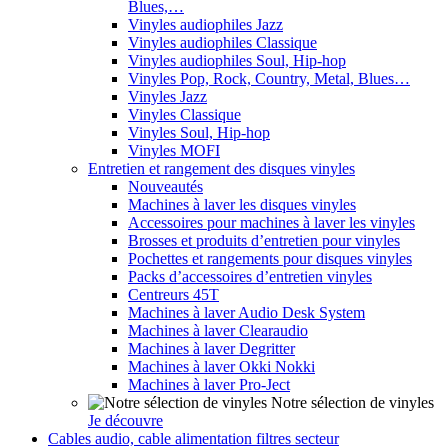
Blues,…
Vinyles audiophiles Jazz
Vinyles audiophiles Classique
Vinyles audiophiles Soul, Hip-hop
Vinyles Pop, Rock, Country, Metal, Blues…
Vinyles Jazz
Vinyles Classique
Vinyles Soul, Hip-hop
Vinyles MOFI
Entretien et rangement des disques vinyles
Nouveautés
Machines à laver les disques vinyles
Accessoires pour machines à laver les vinyles
Brosses et produits d’entretien pour vinyles
Pochettes et rangements pour disques vinyles
Packs d’accessoires d’entretien vinyles
Centreurs 45T
Machines à laver Audio Desk System
Machines à laver Clearaudio
Machines à laver Degritter
Machines à laver Okki Nokki
Machines à laver Pro-Ject
Notre sélection de vinyles
Je découvre
Cables audio, cable alimentation filtres secteur