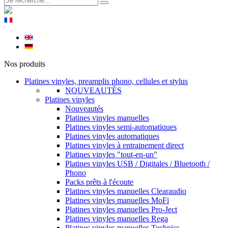
Nos produits
Platines vinyles, preamplis phono, cellules et stylus
NOUVEAUTÉS
Platines vinyles
Nouveautés
Platines vinyles manuelles
Platines vinyles semi-automatiques
Platines vinyles automatiques
Platines vinyles à entrainement direct
Platines vinyles "tout-en-un"
Platines vinyles USB / Digitales / Bluetooth /
Phono
Packs prêts à l'écoute
Platines vinyles manuelles Clearaudio
Platines vinyles manuelles MoFi
Platines vinyles manuelles Pro-Ject
Platines vinyles manuelles Rega
Platines vinyles manuelles Technics