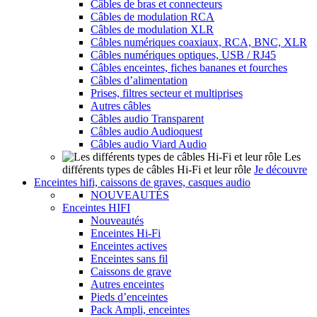
Câbles de bras et connecteurs
Câbles de modulation RCA
Câbles de modulation XLR
Câbles numériques coaxiaux, RCA, BNC, XLR
Câbles numériques optiques, USB / RJ45
Câbles enceintes, fiches bananes et fourches
Câbles d’alimentation
Prises, filtres secteur et multiprises
Autres câbles
Câbles audio Transparent
Câbles audio Audioquest
Câbles audio Viard Audio
Les
différents types de câbles Hi-Fi et leur rôle
Je découvre
Enceintes hifi, caissons de graves, casques audio
NOUVEAUTÉS
Enceintes HIFI
Nouveautés
Enceintes Hi-Fi
Enceintes actives
Enceintes sans fil
Caissons de grave
Autres enceintes
Pieds d’enceintes
Pack Ampli, enceintes