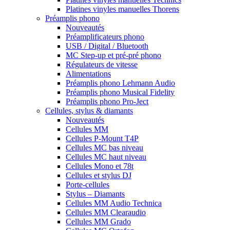
Platines vinyles manuelles Thorens
Préamplis phono
Nouveautés
Préamplificateurs phono
USB / Digital / Bluetooth
MC Step-up et pré-pré phono
Régulateurs de vitesse
Alimentations
Préamplis phono Lehmann Audio
Préamplis phono Musical Fidelity
Préamplis phono Pro-Ject
Cellules, stylus & diamants
Nouveautés
Cellules MM
Cellules P-Mount T4P
Cellules MC bas niveau
Cellules MC haut niveau
Cellules Mono et 78t
Cellules et stylus DJ
Porte-cellules
Stylus – Diamants
Cellules MM Audio Technica
Cellules MM Clearaudio
Cellules MM Grado