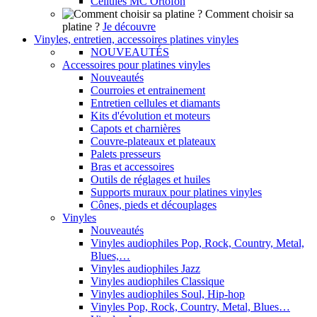
Cellules MC Ortofon
Comment choisir sa
platine ?
Je découvre
Vinyles, entretien, accessoires platines vinyles
NOUVEAUTÉS
Accessoires pour platines vinyles
Nouveautés
Courroies et entrainement
Entretien cellules et diamants
Kits d'évolution et moteurs
Capots et charnières
Couvre-plateaux et plateaux
Palets presseurs
Bras et accessoires
Outils de réglages et huiles
Supports muraux pour platines vinyles
Cônes, pieds et découplages
Vinyles
Nouveautés
Vinyles audiophiles Pop, Rock, Country, Metal,
Blues,…
Vinyles audiophiles Jazz
Vinyles audiophiles Classique
Vinyles audiophiles Soul, Hip-hop
Vinyles Pop, Rock, Country, Metal, Blues…