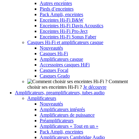
Autres enceintes
Pieds d’enceintes
Pack Ampli, enceintes
Enceintes Hi-Fi B&W
Enceintes Hi-Fi Davis Acoustics
Enceintes Hi-Fi Pro-Ject
Enceintes Hi-Fi Sonus Faber
Casques Hi-Fi et amplificateurs casque
Nouveautés
Casques Hi-Fi
Amplificateurs casque
Accessoires casques HiFi
Casques Focal
Casques Grado
Comment
choisir ses enceintes Hi-Fi ?
Je découvre
Amplificateurs, preamplificateurs, tubes audio
Amplificateurs
Nouveautés
Amplificateurs intégrés
Amplificateurs de puissance
Préamplificateurs
Amplificateurs « Tout en un »
Pack Ampli, enceintes
Amplificateurs Cambridge Audio