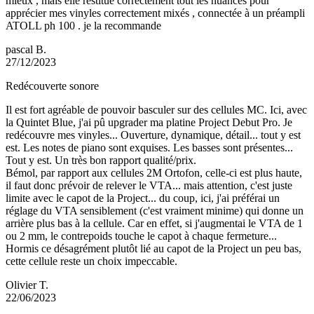
mieux , mais elle restitue correctement tout les nuances pour
apprécier mes vinyles correctement mixés , connectée à un préampli
ATOLL ph 100 . je la recommande
pascal B.
27/12/2023
Redécouverte sonore
Il est fort agréable de pouvoir basculer sur des cellules MC. Ici, avec
la Quintet Blue, j'ai pû upgrader ma platine Project Debut Pro. Je
redécouvre mes vinyles... Ouverture, dynamique, détail... tout y est
est. Les notes de piano sont exquises. Les basses sont présentes...
Tout y est. Un très bon rapport qualité/prix.
Bémol, par rapport aux cellules 2M Ortofon, celle-ci est plus haute,
il faut donc prévoir de relever le VTA... mais attention, c'est juste
limite avec le capot de la Project... du coup, ici, j'ai préférai un
réglage du VTA sensiblement (c'est vraiment minime) qui donne un
arrière plus bas à la cellule. Car en effet, si j'augmentai le VTA de 1
ou 2 mm, le contrepoids touche le capot à chaque fermeture...
Hormis ce désagrément plutôt lié au capot de la Project un peu bas,
cette cellule reste un choix impeccable.
Olivier T.
22/06/2023