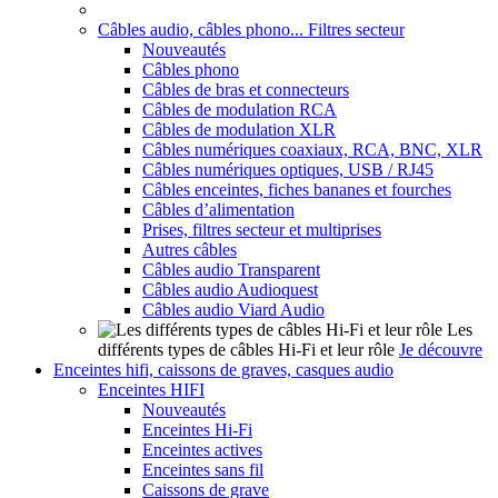
Câbles audio, câbles phono... Filtres secteur
Nouveautés
Câbles phono
Câbles de bras et connecteurs
Câbles de modulation RCA
Câbles de modulation XLR
Câbles numériques coaxiaux, RCA, BNC, XLR
Câbles numériques optiques, USB / RJ45
Câbles enceintes, fiches bananes et fourches
Câbles d’alimentation
Prises, filtres secteur et multiprises
Autres câbles
Câbles audio Transparent
Câbles audio Audioquest
Câbles audio Viard Audio
Les
différents types de câbles Hi-Fi et leur rôle
Je découvre
Enceintes hifi, caissons de graves, casques audio
Enceintes HIFI
Nouveautés
Enceintes Hi-Fi
Enceintes actives
Enceintes sans fil
Caissons de grave