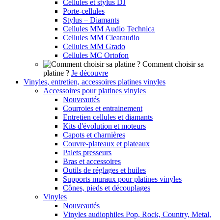
Cellules et stylus DJ
Porte-cellules
Stylus – Diamants
Cellules MM Audio Technica
Cellules MM Clearaudio
Cellules MM Grado
Cellules MC Ortofon
Comment choisir sa
platine ?
Je découvre
Vinyles, entretien, accessoires platines vinyles
Accessoires pour platines vinyles
Nouveautés
Courroies et entrainement
Entretien cellules et diamants
Kits d'évolution et moteurs
Capots et charnières
Couvre-plateaux et plateaux
Palets presseurs
Bras et accessoires
Outils de réglages et huiles
Supports muraux pour platines vinyles
Cônes, pieds et découplages
Vinyles
Nouveautés
Vinyles audiophiles Pop, Rock, Country, Metal,