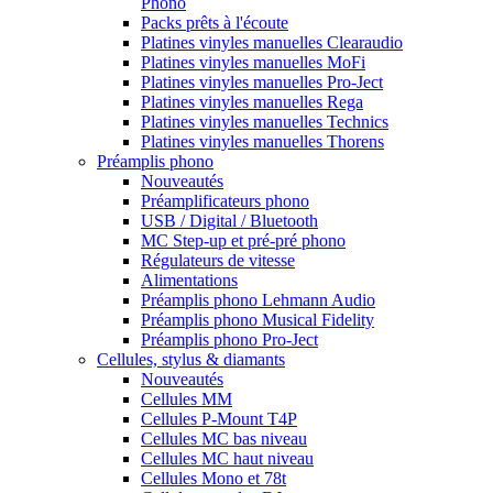
Phono
Packs prêts à l'écoute
Platines vinyles manuelles Clearaudio
Platines vinyles manuelles MoFi
Platines vinyles manuelles Pro-Ject
Platines vinyles manuelles Rega
Platines vinyles manuelles Technics
Platines vinyles manuelles Thorens
Préamplis phono
Nouveautés
Préamplificateurs phono
USB / Digital / Bluetooth
MC Step-up et pré-pré phono
Régulateurs de vitesse
Alimentations
Préamplis phono Lehmann Audio
Préamplis phono Musical Fidelity
Préamplis phono Pro-Ject
Cellules, stylus & diamants
Nouveautés
Cellules MM
Cellules P-Mount T4P
Cellules MC bas niveau
Cellules MC haut niveau
Cellules Mono et 78t