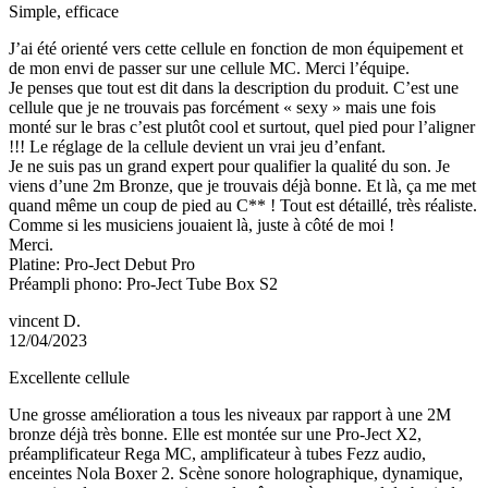
Simple, efficace
J’ai été orienté vers cette cellule en fonction de mon équipement et
de mon envi de passer sur une cellule MC. Merci l’équipe.
Je penses que tout est dit dans la description du produit. C’est une
cellule que je ne trouvais pas forcément « sexy » mais une fois
monté sur le bras c’est plutôt cool et surtout, quel pied pour l’aligner
!!! Le réglage de la cellule devient un vrai jeu d’enfant.
Je ne suis pas un grand expert pour qualifier la qualité du son. Je
viens d’une 2m Bronze, que je trouvais déjà bonne. Et là, ça me met
quand même un coup de pied au C** ! Tout est détaillé, très réaliste.
Comme si les musiciens jouaient là, juste à côté de moi !
Merci.
Platine: Pro-Ject Debut Pro
Préampli phono: Pro-Ject Tube Box S2
vincent D.
12/04/2023
Excellente cellule
Une grosse amélioration a tous les niveaux par rapport à une 2M
bronze déjà très bonne. Elle est montée sur une Pro-Ject X2,
préamplificateur Rega MC, amplificateur à tubes Fezz audio,
enceintes Nola Boxer 2. Scène sonore holographique, dynamique,