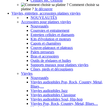
Cellules MC Ortofon
Comment choisir sa
platine ?
Je découvre
Vinyles, entretien, accessoires platines vinyles
NOUVEAUTÉS
Accessoires pour platines vinyles
Nouveautés
Courroies et entrainement
Entretien cellules et diamants
Kits d'évolution et moteurs
Capots et charnières
Couvre-plateaux et plateaux
Palets presseurs
Bras et accessoires
Outils de réglages et huiles
Supports muraux pour platines vinyles
Cônes, pieds et découplages
Vinyles
Nouveautés
Vinyles audiophiles Pop, Rock, Country, Metal,
Blues,…
Vinyles audiophiles Jazz
Vinyles audiophiles Classique
Vinyles audiophiles Soul, Hip-hop
Vinyles Pop, Rock, Country, Metal, Blues…