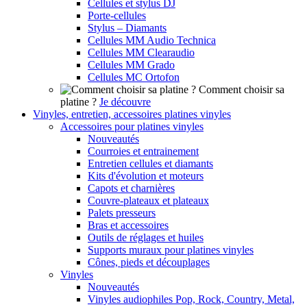
Cellules et stylus DJ
Porte-cellules
Stylus – Diamants
Cellules MM Audio Technica
Cellules MM Clearaudio
Cellules MM Grado
Cellules MC Ortofon
Comment choisir sa
platine ?
Je découvre
Vinyles, entretien, accessoires platines vinyles
Accessoires pour platines vinyles
Nouveautés
Courroies et entrainement
Entretien cellules et diamants
Kits d'évolution et moteurs
Capots et charnières
Couvre-plateaux et plateaux
Palets presseurs
Bras et accessoires
Outils de réglages et huiles
Supports muraux pour platines vinyles
Cônes, pieds et découplages
Vinyles
Nouveautés
Vinyles audiophiles Pop, Rock, Country, Metal,