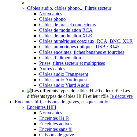
Câbles audio, câbles phono... Filtres secteur
Nouveautés
Câbles phono
Câbles de bras et connecteurs
Câbles de modulation RCA
Câbles de modulation XLR
Câbles numériques coaxiaux, RCA, BNC, XLR
Câbles numériques optiques, USB / RJ45
Câbles enceintes, fiches bananes et fourches
Câbles d’alimentation
Prises, filtres secteur et multiprises
Autres câbles
Câbles audio Transparent
Câbles audio Audioquest
Câbles audio Viard Audio
Les
différents types de câbles Hi-Fi et leur rôle
Je découvre
Enceintes hifi, caissons de graves, casques audio
Enceintes HIFI
Nouveautés
Enceintes Hi-Fi
Enceintes actives
Enceintes sans fil
Caissons de grave