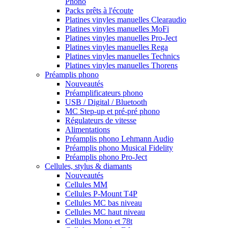
Phono
Packs prêts à l'écoute
Platines vinyles manuelles Clearaudio
Platines vinyles manuelles MoFi
Platines vinyles manuelles Pro-Ject
Platines vinyles manuelles Rega
Platines vinyles manuelles Technics
Platines vinyles manuelles Thorens
Préamplis phono
Nouveautés
Préamplificateurs phono
USB / Digital / Bluetooth
MC Step-up et pré-pré phono
Régulateurs de vitesse
Alimentations
Préamplis phono Lehmann Audio
Préamplis phono Musical Fidelity
Préamplis phono Pro-Ject
Cellules, stylus & diamants
Nouveautés
Cellules MM
Cellules P-Mount T4P
Cellules MC bas niveau
Cellules MC haut niveau
Cellules Mono et 78t