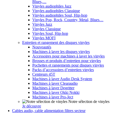
Blues,…
Vinyles audiophiles Jazz
Vinyles audiophiles Classique
Vinyles audiophiles Soul, Hip-hop
Vinyles Pop, Rock, Country, Metal, Blues…
Vinyles Jazz
Vinyles Classique
Vinyles Soul, Hip-hop
Vinyles MOFI
Entretien et rangement des disques vinyles
Nouveautés
Machines à laver les disques vinyles
Accessoires pour machines à laver les vinyles
Brosses et produits d’entretien pour vinyles
Pochettes et rangements pour disques vinyles
Packs d’accessoires d’entretien vinyles
Centreurs 45T
Machines à laver Audio Desk System
Machines à laver Clearaudio
Machines à laver Degritter
Machines à laver Okki Nokki
Machines à laver Pro-Ject
Notre sélection de vinyles
Je découvre
Cables audio, cable alimentation filtres secteur