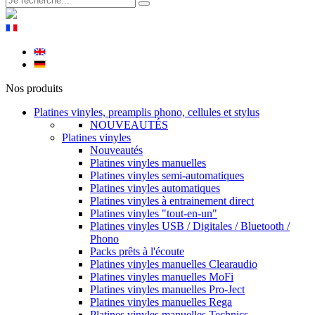
Nos produits
Platines vinyles, preamplis phono, cellules et stylus
NOUVEAUTÉS
Platines vinyles
Nouveautés
Platines vinyles manuelles
Platines vinyles semi-automatiques
Platines vinyles automatiques
Platines vinyles à entrainement direct
Platines vinyles "tout-en-un"
Platines vinyles USB / Digitales / Bluetooth /
Phono
Packs prêts à l'écoute
Platines vinyles manuelles Clearaudio
Platines vinyles manuelles MoFi
Platines vinyles manuelles Pro-Ject
Platines vinyles manuelles Rega
Platines vinyles manuelles Technics