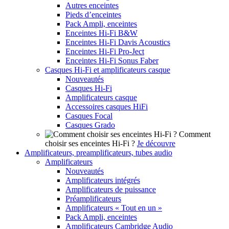
Autres enceintes
Pieds d’enceintes
Pack Ampli, enceintes
Enceintes Hi-Fi B&W
Enceintes Hi-Fi Davis Acoustics
Enceintes Hi-Fi Pro-Ject
Enceintes Hi-Fi Sonus Faber
Casques Hi-Fi et amplificateurs casque
Nouveautés
Casques Hi-Fi
Amplificateurs casque
Accessoires casques HiFi
Casques Focal
Casques Grado
Comment
choisir ses enceintes Hi-Fi ?
Je découvre
Amplificateurs, preamplificateurs, tubes audio
Amplificateurs
Nouveautés
Amplificateurs intégrés
Amplificateurs de puissance
Préamplificateurs
Amplificateurs « Tout en un »
Pack Ampli, enceintes
Amplificateurs Cambridge Audio