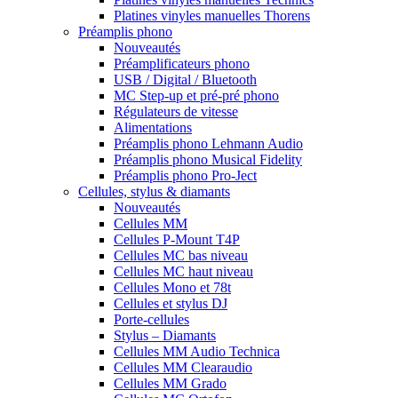
Platines vinyles manuelles Thorens
Préamplis phono
Nouveautés
Préamplificateurs phono
USB / Digital / Bluetooth
MC Step-up et pré-pré phono
Régulateurs de vitesse
Alimentations
Préamplis phono Lehmann Audio
Préamplis phono Musical Fidelity
Préamplis phono Pro-Ject
Cellules, stylus & diamants
Nouveautés
Cellules MM
Cellules P-Mount T4P
Cellules MC bas niveau
Cellules MC haut niveau
Cellules Mono et 78t
Cellules et stylus DJ
Porte-cellules
Stylus – Diamants
Cellules MM Audio Technica
Cellules MM Clearaudio
Cellules MM Grado