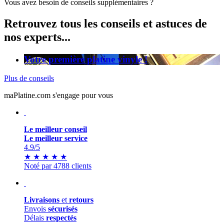
Vous avez besoin de conseils supplémentaires ?
Retrouvez tous les conseils et astuces de
nos experts...
Votre première platine vinyle !
Plus de conseils
maPlatine.com s'engage pour vous
Le meilleur conseil
Le meilleur service
4.9
/5
★
★
★
★
★
Noté par 4788 clients
Livraisons
et
retours
Envois
sécurisés
Délais
respectés