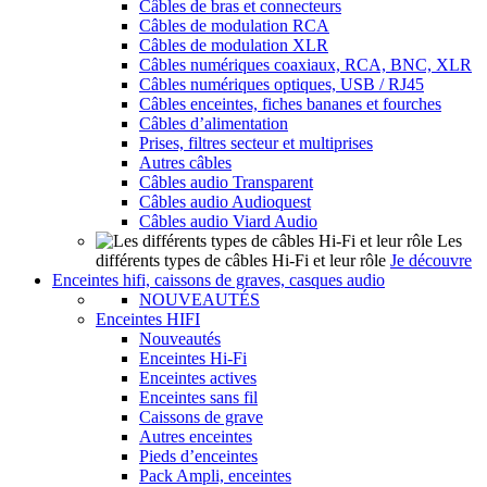
Câbles de bras et connecteurs
Câbles de modulation RCA
Câbles de modulation XLR
Câbles numériques coaxiaux, RCA, BNC, XLR
Câbles numériques optiques, USB / RJ45
Câbles enceintes, fiches bananes et fourches
Câbles d’alimentation
Prises, filtres secteur et multiprises
Autres câbles
Câbles audio Transparent
Câbles audio Audioquest
Câbles audio Viard Audio
Les
différents types de câbles Hi-Fi et leur rôle
Je découvre
Enceintes hifi, caissons de graves, casques audio
NOUVEAUTÉS
Enceintes HIFI
Nouveautés
Enceintes Hi-Fi
Enceintes actives
Enceintes sans fil
Caissons de grave
Autres enceintes
Pieds d’enceintes
Pack Ampli, enceintes