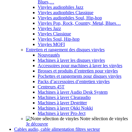
Blues,…
Vinyles audiophiles Jazz
Vinyles audiophiles Classique
Vinyles audiophiles Soul, Hip-hop
Vinyles Pop, Rock, Country, Metal, Blues…
Vinyles Jazz
Vinyles Classique
Vinyles Soul, Hip-hop
Vinyles MOFI
Entretien et rangement des disques vinyles
Nouveautés
Machines à laver les disques vinyles
Accessoires pour machines à laver les vinyles
Brosses et produits d’entretien pour vinyles
Pochettes et rangements pour disques vinyles
Packs d’accessoires d’entretien vinyles
Centreurs 45T
Machines à laver Audio Desk System
Machines à laver Clearaudio
Machines à laver Degritter
Machines à laver Okki Nokki
Machines à laver Pro-Ject
Notre sélection de vinyles
Je découvre
Cables audio, cable alimentation filtres secteur