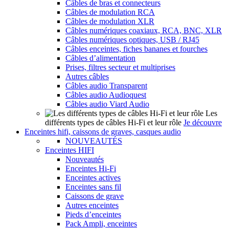
Câbles de bras et connecteurs
Câbles de modulation RCA
Câbles de modulation XLR
Câbles numériques coaxiaux, RCA, BNC, XLR
Câbles numériques optiques, USB / RJ45
Câbles enceintes, fiches bananes et fourches
Câbles d’alimentation
Prises, filtres secteur et multiprises
Autres câbles
Câbles audio Transparent
Câbles audio Audioquest
Câbles audio Viard Audio
Les
différents types de câbles Hi-Fi et leur rôle
Je découvre
Enceintes hifi, caissons de graves, casques audio
NOUVEAUTÉS
Enceintes HIFI
Nouveautés
Enceintes Hi-Fi
Enceintes actives
Enceintes sans fil
Caissons de grave
Autres enceintes
Pieds d’enceintes
Pack Ampli, enceintes