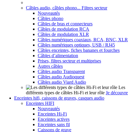
Câbles audio, câbles phono... Filtres secteur
Nouveautés
Câbles phono
Câbles de bras et connecteurs
Câbles de modulation RCA
Câbles de modulation XLR
Câbles numériques coaxiaux, RCA, BNC, XLR
Câbles numériques optiques, USB / RJ45
Câbles enceintes, fiches bananes et fourches
Câbles d’alimentation
Prises, filtres secteur et multiprises
Autres câbles
Câbles audio Transparent
Câbles audio Audioquest
Câbles audio Viard Audio
Les
différents types de câbles Hi-Fi et leur rôle
Je découvre
Enceintes hifi, caissons de graves, casques audio
Enceintes HIFI
Nouveautés
Enceintes Hi-Fi
Enceintes actives
Enceintes sans fil
Caissons de grave