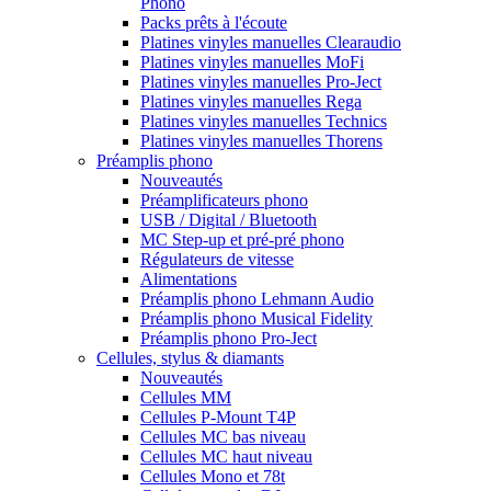
Phono
Packs prêts à l'écoute
Platines vinyles manuelles Clearaudio
Platines vinyles manuelles MoFi
Platines vinyles manuelles Pro-Ject
Platines vinyles manuelles Rega
Platines vinyles manuelles Technics
Platines vinyles manuelles Thorens
Préamplis phono
Nouveautés
Préamplificateurs phono
USB / Digital / Bluetooth
MC Step-up et pré-pré phono
Régulateurs de vitesse
Alimentations
Préamplis phono Lehmann Audio
Préamplis phono Musical Fidelity
Préamplis phono Pro-Ject
Cellules, stylus & diamants
Nouveautés
Cellules MM
Cellules P-Mount T4P
Cellules MC bas niveau
Cellules MC haut niveau
Cellules Mono et 78t