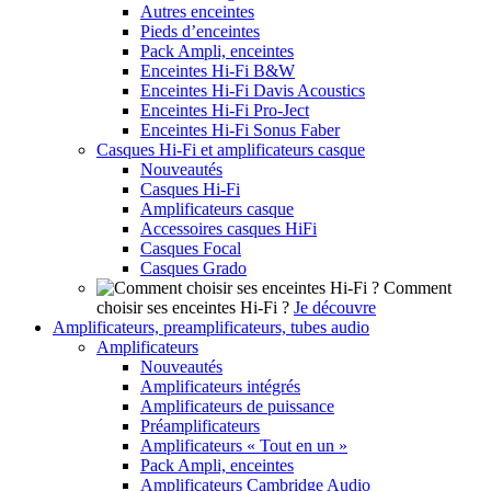
Autres enceintes
Pieds d’enceintes
Pack Ampli, enceintes
Enceintes Hi-Fi B&W
Enceintes Hi-Fi Davis Acoustics
Enceintes Hi-Fi Pro-Ject
Enceintes Hi-Fi Sonus Faber
Casques Hi-Fi et amplificateurs casque
Nouveautés
Casques Hi-Fi
Amplificateurs casque
Accessoires casques HiFi
Casques Focal
Casques Grado
Comment
choisir ses enceintes Hi-Fi ?
Je découvre
Amplificateurs, preamplificateurs, tubes audio
Amplificateurs
Nouveautés
Amplificateurs intégrés
Amplificateurs de puissance
Préamplificateurs
Amplificateurs « Tout en un »
Pack Ampli, enceintes
Amplificateurs Cambridge Audio