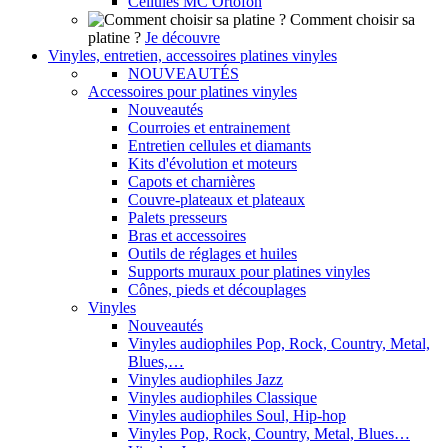
Cellules MC Ortofon
Comment choisir sa
platine ?
Je découvre
Vinyles, entretien, accessoires platines vinyles
NOUVEAUTÉS
Accessoires pour platines vinyles
Nouveautés
Courroies et entrainement
Entretien cellules et diamants
Kits d'évolution et moteurs
Capots et charnières
Couvre-plateaux et plateaux
Palets presseurs
Bras et accessoires
Outils de réglages et huiles
Supports muraux pour platines vinyles
Cônes, pieds et découplages
Vinyles
Nouveautés
Vinyles audiophiles Pop, Rock, Country, Metal,
Blues,…
Vinyles audiophiles Jazz
Vinyles audiophiles Classique
Vinyles audiophiles Soul, Hip-hop
Vinyles Pop, Rock, Country, Metal, Blues…