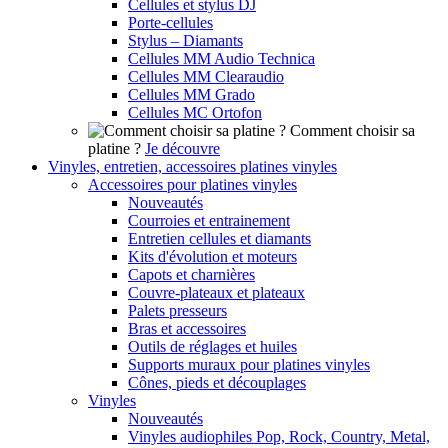
Cellules et stylus DJ
Porte-cellules
Stylus – Diamants
Cellules MM Audio Technica
Cellules MM Clearaudio
Cellules MM Grado
Cellules MC Ortofon
Comment choisir sa
platine ?
Je découvre
Vinyles, entretien, accessoires platines vinyles
Accessoires pour platines vinyles
Nouveautés
Courroies et entrainement
Entretien cellules et diamants
Kits d'évolution et moteurs
Capots et charnières
Couvre-plateaux et plateaux
Palets presseurs
Bras et accessoires
Outils de réglages et huiles
Supports muraux pour platines vinyles
Cônes, pieds et découplages
Vinyles
Nouveautés
Vinyles audiophiles Pop, Rock, Country, Metal,