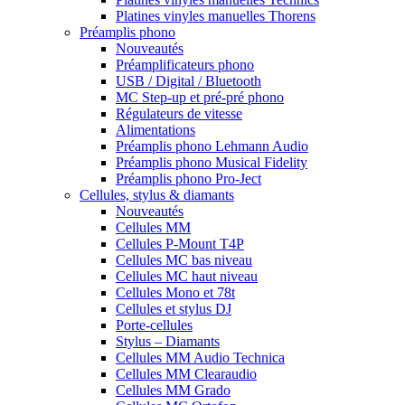
Platines vinyles manuelles Thorens
Préamplis phono
Nouveautés
Préamplificateurs phono
USB / Digital / Bluetooth
MC Step-up et pré-pré phono
Régulateurs de vitesse
Alimentations
Préamplis phono Lehmann Audio
Préamplis phono Musical Fidelity
Préamplis phono Pro-Ject
Cellules, stylus & diamants
Nouveautés
Cellules MM
Cellules P-Mount T4P
Cellules MC bas niveau
Cellules MC haut niveau
Cellules Mono et 78t
Cellules et stylus DJ
Porte-cellules
Stylus – Diamants
Cellules MM Audio Technica
Cellules MM Clearaudio
Cellules MM Grado