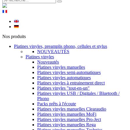
Nos produits
Platines vinyles, preamplis phono, cellules et stylus
NOUVEAUTÉS
Platines vinyles
Nouveautés
Platines vinyles manuelles
Platines vinyles semi-automatiques
Platines vinyles automatiques
Platines vinyles à entrainement direct
Platines vinyles "tout-en-un"
Platines vinyles USB / Digitales / Bluetooth /
Phono
Packs prêts à l'écoute
Platines vinyles manuelles Clearaudio
Platines vinyles manuelles MoFi
Platines vinyles manuelles Pro-Ject
Platines vinyles manuelles Rega
Platines vinyles manuelles Technics