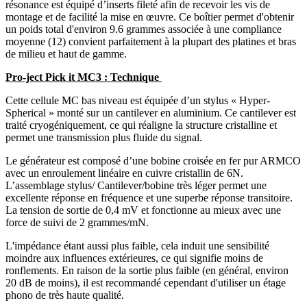
résonance est équipé d’inserts fileté afin de recevoir les vis de
montage et de facilité la mise en œuvre. Ce boîtier permet d'obtenir
un poids total d'environ 9.6 grammes associée à une compliance
moyenne (12) convient parfaitement à la plupart des platines et bras
de milieu et haut de gamme.
Pro-ject Pick it MC3 : Technique
Cette cellule MC bas niveau est équipée d’un stylus « Hyper-
Spherical » monté sur un cantilever en aluminium. Ce cantilever est
traité cryogéniquement, ce qui réaligne la structure cristalline et
permet une transmission plus fluide du signal.
Le générateur est composé d’une bobine croisée en fer pur ARMCO
avec un enroulement linéaire en cuivre cristallin de 6N.
L’assemblage stylus/ Cantilever/bobine très léger permet une
excellente réponse en fréquence et une superbe réponse transitoire.
La tension de sortie de 0,4 mV et fonctionne au mieux avec une
force de suivi de 2 grammes/mN.
L'impédance étant aussi plus faible, cela induit une sensibilité
moindre aux influences extérieures, ce qui signifie moins de
ronflements. En raison de la sortie plus faible (en général, environ
20 dB de moins), il est recommandé cependant d'utiliser un étage
phono de très haute qualité.