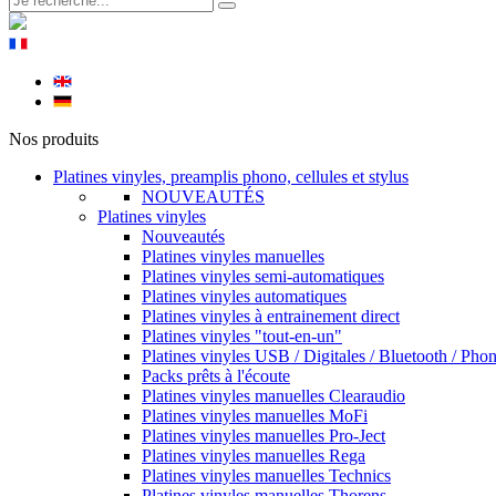
Nos produits
Platines vinyles, preamplis phono, cellules et stylus
NOUVEAUTÉS
Platines vinyles
Nouveautés
Platines vinyles manuelles
Platines vinyles semi-automatiques
Platines vinyles automatiques
Platines vinyles à entrainement direct
Platines vinyles "tout-en-un"
Platines vinyles USB / Digitales / Bluetooth / Pho
Packs prêts à l'écoute
Platines vinyles manuelles Clearaudio
Platines vinyles manuelles MoFi
Platines vinyles manuelles Pro-Ject
Platines vinyles manuelles Rega
Platines vinyles manuelles Technics
Platines vinyles manuelles Thorens