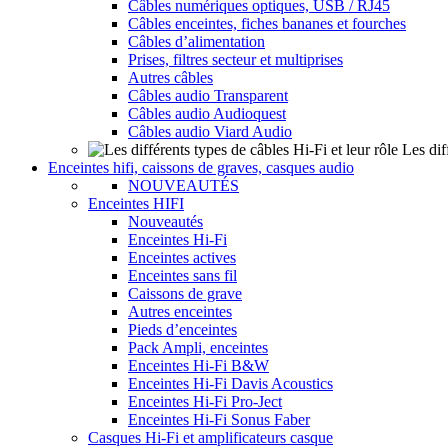
Câbles numériques optiques, USB / RJ45
Câbles enceintes, fiches bananes et fourches
Câbles d’alimentation
Prises, filtres secteur et multiprises
Autres câbles
Câbles audio Transparent
Câbles audio Audioquest
Câbles audio Viard Audio
Les dif
Enceintes hifi, caissons de graves, casques audio
NOUVEAUTÉS
Enceintes HIFI
Nouveautés
Enceintes Hi-Fi
Enceintes actives
Enceintes sans fil
Caissons de grave
Autres enceintes
Pieds d’enceintes
Pack Ampli, enceintes
Enceintes Hi-Fi B&W
Enceintes Hi-Fi Davis Acoustics
Enceintes Hi-Fi Pro-Ject
Enceintes Hi-Fi Sonus Faber
Casques Hi-Fi et amplificateurs casque