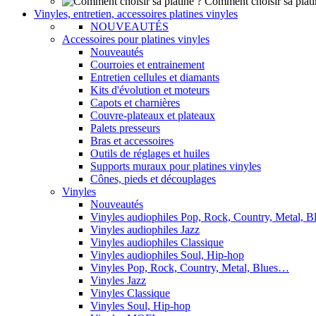
Comment choisir sa plati
Vinyles, entretien, accessoires platines vinyles
NOUVEAUTÉS
Accessoires pour platines vinyles
Nouveautés
Courroies et entrainement
Entretien cellules et diamants
Kits d'évolution et moteurs
Capots et charnières
Couvre-plateaux et plateaux
Palets presseurs
Bras et accessoires
Outils de réglages et huiles
Supports muraux pour platines vinyles
Cônes, pieds et découplages
Vinyles
Nouveautés
Vinyles audiophiles Pop, Rock, Country, Metal, 
Vinyles audiophiles Jazz
Vinyles audiophiles Classique
Vinyles audiophiles Soul, Hip-hop
Vinyles Pop, Rock, Country, Metal, Blues…
Vinyles Jazz
Vinyles Classique
Vinyles Soul, Hip-hop