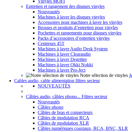
Vinyles MOFI
Entretien et rangement des disques vinyles
Nouveautés
Machines à laver les disques vinyles
Accessoires pour machines à laver les vinyles
Brosses et produits d’entretien pour vinyles
Pochettes et rangements pour disques vinyles
Packs d’accessoires d’entretien vinyles
Centreurs 45T
Machines à laver Audio Desk System
Machines à laver Clearaudio
Machines à laver Degritter
Machines à laver Okki Nokki
Machines à laver Pro-Ject
Notre sélection de vinyles
J
Cables audio, cable alimentation filtres secteur
NOUVEAUTÉS
Câbles audio, câbles phono... Filtres secteur
Nouveautés
Câbles phono
Câbles de bras et connecteurs
Câbles de modulation RCA
Câbles de modulation XLR
Câbles numériques coaxiaux, RCA, BNC, XLR