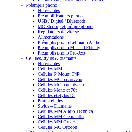
Préamplis phono
Nouveautés
Préamplificateurs phono
USB / Digital / Bluetooth
MC Step-up et pré-pré phono
Régulateurs de vitesse
Alimentations
Préamplis phono Lehmann Audio
Préamplis phono Musical Fidelity
Préamplis phono Pro-Ject
Cellules, stylus & diamants
Nouveautés
Cellules MM
Cellules P-Mount T4P
Cellules MC bas niveau
Cellules MC haut niveau
Cellules Mono et 78t
Cellules et stylus DJ
Porte-cellules
Stylus – Diamants
Cellules MM Audio Technica
Cellules MM Clearaudio
Cellules MM Grado
Cellules MC Ortofon