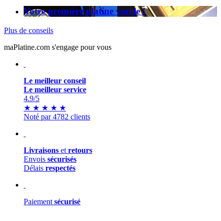
Votre première platine vinyle !
Plus de conseils
maPlatine.com s'engage pour vous
Le meilleur conseil
Le meilleur service
4.9
/5
★
★
★
★
★
Noté par 4782 clients
Livraisons
et
retours
Envois
sécurisés
Délais
respectés
Paiement
sécurisé