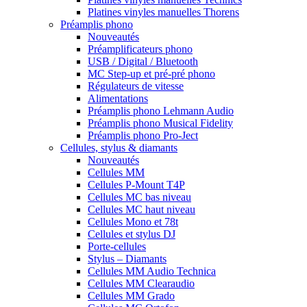
Platines vinyles manuelles Thorens
Préamplis phono
Nouveautés
Préamplificateurs phono
USB / Digital / Bluetooth
MC Step-up et pré-pré phono
Régulateurs de vitesse
Alimentations
Préamplis phono Lehmann Audio
Préamplis phono Musical Fidelity
Préamplis phono Pro-Ject
Cellules, stylus & diamants
Nouveautés
Cellules MM
Cellules P-Mount T4P
Cellules MC bas niveau
Cellules MC haut niveau
Cellules Mono et 78t
Cellules et stylus DJ
Porte-cellules
Stylus – Diamants
Cellules MM Audio Technica
Cellules MM Clearaudio
Cellules MM Grado