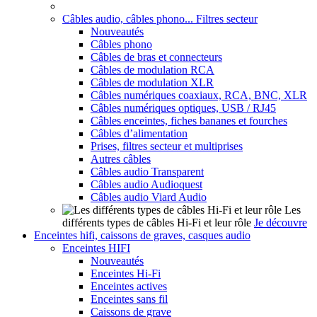
Câbles audio, câbles phono... Filtres secteur
Nouveautés
Câbles phono
Câbles de bras et connecteurs
Câbles de modulation RCA
Câbles de modulation XLR
Câbles numériques coaxiaux, RCA, BNC, XLR
Câbles numériques optiques, USB / RJ45
Câbles enceintes, fiches bananes et fourches
Câbles d’alimentation
Prises, filtres secteur et multiprises
Autres câbles
Câbles audio Transparent
Câbles audio Audioquest
Câbles audio Viard Audio
Les
différents types de câbles Hi-Fi et leur rôle
Je découvre
Enceintes hifi, caissons de graves, casques audio
Enceintes HIFI
Nouveautés
Enceintes Hi-Fi
Enceintes actives
Enceintes sans fil
Caissons de grave