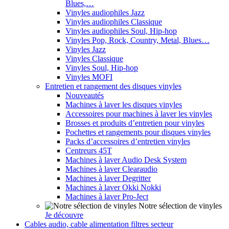
Blues,…
Vinyles audiophiles Jazz
Vinyles audiophiles Classique
Vinyles audiophiles Soul, Hip-hop
Vinyles Pop, Rock, Country, Metal, Blues…
Vinyles Jazz
Vinyles Classique
Vinyles Soul, Hip-hop
Vinyles MOFI
Entretien et rangement des disques vinyles
Nouveautés
Machines à laver les disques vinyles
Accessoires pour machines à laver les vinyles
Brosses et produits d’entretien pour vinyles
Pochettes et rangements pour disques vinyles
Packs d’accessoires d’entretien vinyles
Centreurs 45T
Machines à laver Audio Desk System
Machines à laver Clearaudio
Machines à laver Degritter
Machines à laver Okki Nokki
Machines à laver Pro-Ject
Notre sélection de vinyles
Je découvre
Cables audio, cable alimentation filtres secteur