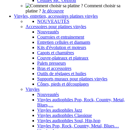
Cellules MC Ortofon
Comment choisir sa
platine ?
Je découvre
Vinyles, entretien, accessoires platines vinyles
NOUVEAUTÉS
Accessoires pour platines vinyles
Nouveautés
Courroies et entrainement
Entretien cellules et diamants
Kits d'évolution et moteurs
Capots et charnières
Couvre-plateaux et plateaux
Palets presseurs
Bras et accessoires
Outils de réglages et huiles
Supports muraux pour platines vinyles
Cônes, pieds et découplages
Vinyles
Nouveautés
Vinyles audiophiles Pop, Rock, Country, Metal,
Blues,…
Vinyles audiophiles Jazz
Vinyles audiophiles Classique
Vinyles audiophiles Soul, Hip-hop
Vinyles Pop, Rock, Country, Metal, Blues…