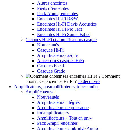
Autres enceintes
Pieds d’enceintes
Pack Ampli, enceintes
Enceintes Hi-Fi B&W
Enceintes Hi-Fi Davis Acoustics
Enceintes Hi-Fi Pro-Ject
Enceintes Hi-Fi Sonus Faber
Casques Hi-Fi et amplificateurs casque
Nouveautés
Casques Hi-Fi
Amplificateurs casque
Accessoires casques HiFi
Casques Focal
Casques Grado
Comment
choisir ses enceintes Hi-Fi ?
Je découvre
Amplificateurs, preamplificateurs, tubes audio
Amplificateurs
Nouveautés
Amplificateurs intégrés
Amplificateurs de puissance
Préamplificateurs
Amplificateurs « Tout en un »
Pack Ampli, enceintes
Amplificateurs Cambridge Audio