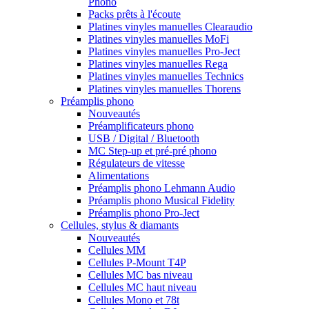
Phono
Packs prêts à l'écoute
Platines vinyles manuelles Clearaudio
Platines vinyles manuelles MoFi
Platines vinyles manuelles Pro-Ject
Platines vinyles manuelles Rega
Platines vinyles manuelles Technics
Platines vinyles manuelles Thorens
Préamplis phono
Nouveautés
Préamplificateurs phono
USB / Digital / Bluetooth
MC Step-up et pré-pré phono
Régulateurs de vitesse
Alimentations
Préamplis phono Lehmann Audio
Préamplis phono Musical Fidelity
Préamplis phono Pro-Ject
Cellules, stylus & diamants
Nouveautés
Cellules MM
Cellules P-Mount T4P
Cellules MC bas niveau
Cellules MC haut niveau
Cellules Mono et 78t