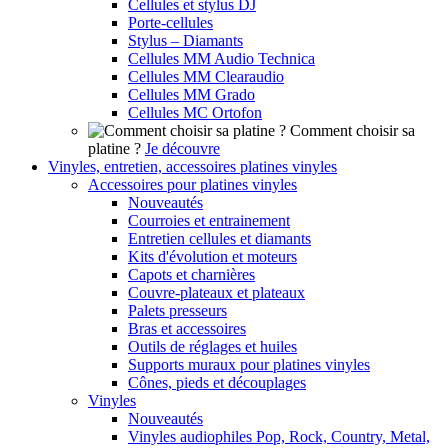
Cellules et stylus DJ
Porte-cellules
Stylus – Diamants
Cellules MM Audio Technica
Cellules MM Clearaudio
Cellules MM Grado
Cellules MC Ortofon
Comment choisir sa
platine ?
Je découvre
Vinyles, entretien, accessoires platines vinyles
Accessoires pour platines vinyles
Nouveautés
Courroies et entrainement
Entretien cellules et diamants
Kits d'évolution et moteurs
Capots et charnières
Couvre-plateaux et plateaux
Palets presseurs
Bras et accessoires
Outils de réglages et huiles
Supports muraux pour platines vinyles
Cônes, pieds et découplages
Vinyles
Nouveautés
Vinyles audiophiles Pop, Rock, Country, Metal,