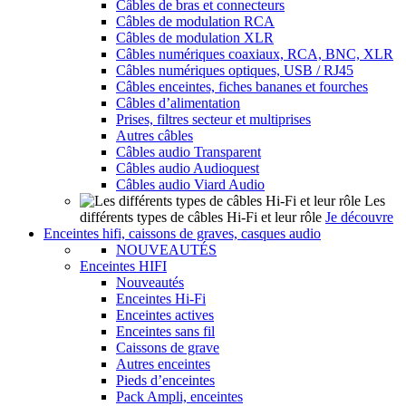
Câbles de bras et connecteurs
Câbles de modulation RCA
Câbles de modulation XLR
Câbles numériques coaxiaux, RCA, BNC, XLR
Câbles numériques optiques, USB / RJ45
Câbles enceintes, fiches bananes et fourches
Câbles d’alimentation
Prises, filtres secteur et multiprises
Autres câbles
Câbles audio Transparent
Câbles audio Audioquest
Câbles audio Viard Audio
Les
différents types de câbles Hi-Fi et leur rôle
Je découvre
Enceintes hifi, caissons de graves, casques audio
NOUVEAUTÉS
Enceintes HIFI
Nouveautés
Enceintes Hi-Fi
Enceintes actives
Enceintes sans fil
Caissons de grave
Autres enceintes
Pieds d’enceintes
Pack Ampli, enceintes