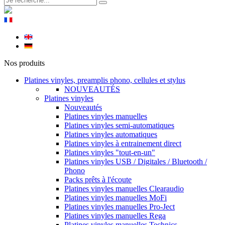
Nos produits
Platines vinyles, preamplis phono, cellules et stylus
NOUVEAUTÉS
Platines vinyles
Nouveautés
Platines vinyles manuelles
Platines vinyles semi-automatiques
Platines vinyles automatiques
Platines vinyles à entrainement direct
Platines vinyles "tout-en-un"
Platines vinyles USB / Digitales / Bluetooth /
Phono
Packs prêts à l'écoute
Platines vinyles manuelles Clearaudio
Platines vinyles manuelles MoFi
Platines vinyles manuelles Pro-Ject
Platines vinyles manuelles Rega
Platines vinyles manuelles Technics