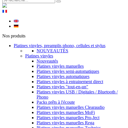
Nos produits
Platines vinyles, preamplis phono, cellules et stylus
NOUVEAUTÉS
Platines vinyles
Nouveautés
Platines vinyles manuelles
Platines vinyles semi-automatiques
Platines vinyles automatiques
Platines vinyles à entrainement direct
Platines vinyles "tout-en-un"
Platines vinyles USB / Digitales / Bluetooth /
Phono
Packs prêts à l'écoute
Platines vinyles manuelles Clearaudio
Platines vinyles manuelles MoFi
Platines vinyles manuelles Pro-Ject
Platines vinyles manuelles Rega
Platines vinyles manuelles Technics