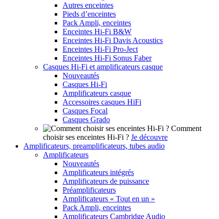
Autres enceintes
Pieds d’enceintes
Pack Ampli, enceintes
Enceintes Hi-Fi B&W
Enceintes Hi-Fi Davis Acoustics
Enceintes Hi-Fi Pro-Ject
Enceintes Hi-Fi Sonus Faber
Casques Hi-Fi et amplificateurs casque
Nouveautés
Casques Hi-Fi
Amplificateurs casque
Accessoires casques HiFi
Casques Focal
Casques Grado
Comment
choisir ses enceintes Hi-Fi ?
Je découvre
Amplificateurs, preamplificateurs, tubes audio
Amplificateurs
Nouveautés
Amplificateurs intégrés
Amplificateurs de puissance
Préamplificateurs
Amplificateurs « Tout en un »
Pack Ampli, enceintes
Amplificateurs Cambridge Audio