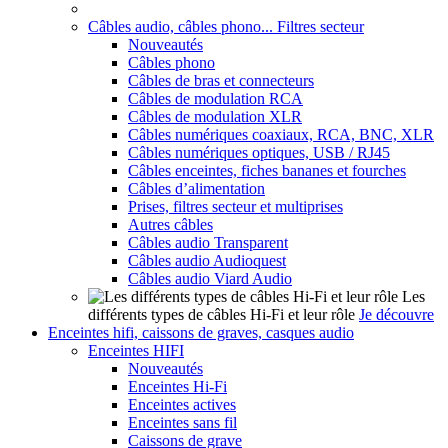
Câbles audio, câbles phono... Filtres secteur
Nouveautés
Câbles phono
Câbles de bras et connecteurs
Câbles de modulation RCA
Câbles de modulation XLR
Câbles numériques coaxiaux, RCA, BNC, XLR
Câbles numériques optiques, USB / RJ45
Câbles enceintes, fiches bananes et fourches
Câbles d’alimentation
Prises, filtres secteur et multiprises
Autres câbles
Câbles audio Transparent
Câbles audio Audioquest
Câbles audio Viard Audio
Les
différents types de câbles Hi-Fi et leur rôle
Je découvre
Enceintes hifi, caissons de graves, casques audio
Enceintes HIFI
Nouveautés
Enceintes Hi-Fi
Enceintes actives
Enceintes sans fil
Caissons de grave