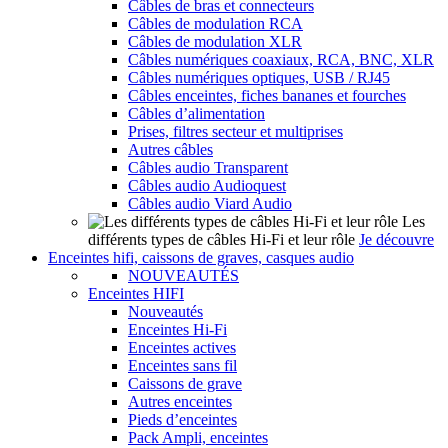
Câbles de bras et connecteurs
Câbles de modulation RCA
Câbles de modulation XLR
Câbles numériques coaxiaux, RCA, BNC, XLR
Câbles numériques optiques, USB / RJ45
Câbles enceintes, fiches bananes et fourches
Câbles d’alimentation
Prises, filtres secteur et multiprises
Autres câbles
Câbles audio Transparent
Câbles audio Audioquest
Câbles audio Viard Audio
Les
différents types de câbles Hi-Fi et leur rôle
Je découvre
Enceintes hifi, caissons de graves, casques audio
NOUVEAUTÉS
Enceintes HIFI
Nouveautés
Enceintes Hi-Fi
Enceintes actives
Enceintes sans fil
Caissons de grave
Autres enceintes
Pieds d’enceintes
Pack Ampli, enceintes