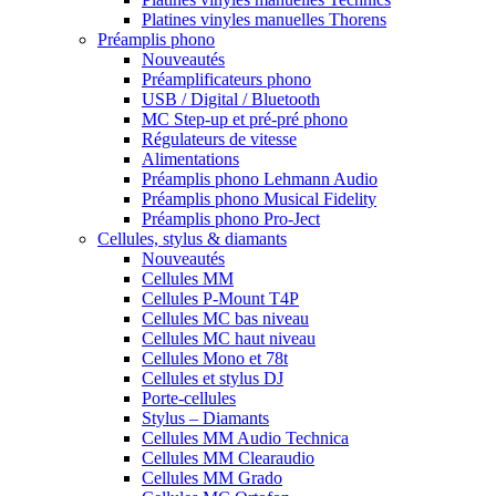
Platines vinyles manuelles Thorens
Préamplis phono
Nouveautés
Préamplificateurs phono
USB / Digital / Bluetooth
MC Step-up et pré-pré phono
Régulateurs de vitesse
Alimentations
Préamplis phono Lehmann Audio
Préamplis phono Musical Fidelity
Préamplis phono Pro-Ject
Cellules, stylus & diamants
Nouveautés
Cellules MM
Cellules P-Mount T4P
Cellules MC bas niveau
Cellules MC haut niveau
Cellules Mono et 78t
Cellules et stylus DJ
Porte-cellules
Stylus – Diamants
Cellules MM Audio Technica
Cellules MM Clearaudio
Cellules MM Grado