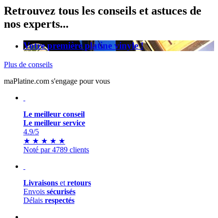
Retrouvez tous les conseils et astuces de
nos experts...
Votre première platine vinyle !
Plus de conseils
maPlatine.com s'engage pour vous
Le meilleur conseil
Le meilleur service
4.9
/5
★
★
★
★
★
Noté par 4789 clients
Livraisons
et
retours
Envois
sécurisés
Délais
respectés