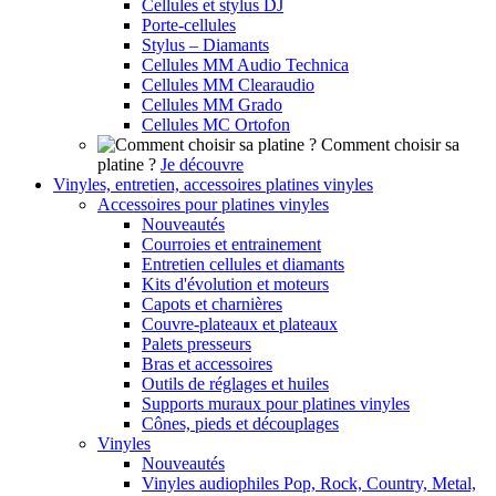
Cellules et stylus DJ
Porte-cellules
Stylus – Diamants
Cellules MM Audio Technica
Cellules MM Clearaudio
Cellules MM Grado
Cellules MC Ortofon
Comment choisir sa
platine ?
Je découvre
Vinyles, entretien, accessoires platines vinyles
Accessoires pour platines vinyles
Nouveautés
Courroies et entrainement
Entretien cellules et diamants
Kits d'évolution et moteurs
Capots et charnières
Couvre-plateaux et plateaux
Palets presseurs
Bras et accessoires
Outils de réglages et huiles
Supports muraux pour platines vinyles
Cônes, pieds et découplages
Vinyles
Nouveautés
Vinyles audiophiles Pop, Rock, Country, Metal,