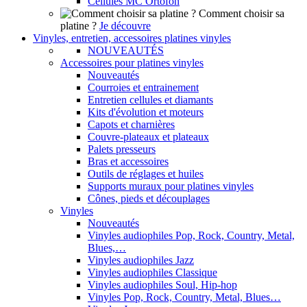
Cellules MC Ortofon
Comment choisir sa
platine ?
Je découvre
Vinyles, entretien, accessoires platines vinyles
NOUVEAUTÉS
Accessoires pour platines vinyles
Nouveautés
Courroies et entrainement
Entretien cellules et diamants
Kits d'évolution et moteurs
Capots et charnières
Couvre-plateaux et plateaux
Palets presseurs
Bras et accessoires
Outils de réglages et huiles
Supports muraux pour platines vinyles
Cônes, pieds et découplages
Vinyles
Nouveautés
Vinyles audiophiles Pop, Rock, Country, Metal,
Blues,…
Vinyles audiophiles Jazz
Vinyles audiophiles Classique
Vinyles audiophiles Soul, Hip-hop
Vinyles Pop, Rock, Country, Metal, Blues…