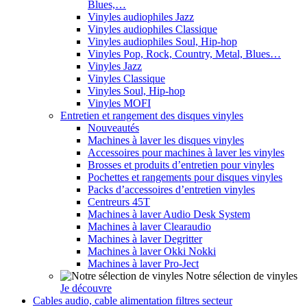
Blues,…
Vinyles audiophiles Jazz
Vinyles audiophiles Classique
Vinyles audiophiles Soul, Hip-hop
Vinyles Pop, Rock, Country, Metal, Blues…
Vinyles Jazz
Vinyles Classique
Vinyles Soul, Hip-hop
Vinyles MOFI
Entretien et rangement des disques vinyles
Nouveautés
Machines à laver les disques vinyles
Accessoires pour machines à laver les vinyles
Brosses et produits d’entretien pour vinyles
Pochettes et rangements pour disques vinyles
Packs d’accessoires d’entretien vinyles
Centreurs 45T
Machines à laver Audio Desk System
Machines à laver Clearaudio
Machines à laver Degritter
Machines à laver Okki Nokki
Machines à laver Pro-Ject
Notre sélection de vinyles
Je découvre
Cables audio, cable alimentation filtres secteur