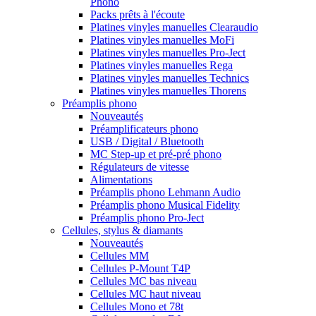
Phono
Packs prêts à l'écoute
Platines vinyles manuelles Clearaudio
Platines vinyles manuelles MoFi
Platines vinyles manuelles Pro-Ject
Platines vinyles manuelles Rega
Platines vinyles manuelles Technics
Platines vinyles manuelles Thorens
Préamplis phono
Nouveautés
Préamplificateurs phono
USB / Digital / Bluetooth
MC Step-up et pré-pré phono
Régulateurs de vitesse
Alimentations
Préamplis phono Lehmann Audio
Préamplis phono Musical Fidelity
Préamplis phono Pro-Ject
Cellules, stylus & diamants
Nouveautés
Cellules MM
Cellules P-Mount T4P
Cellules MC bas niveau
Cellules MC haut niveau
Cellules Mono et 78t