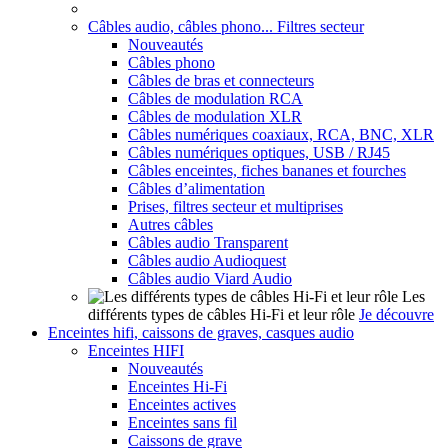
Câbles audio, câbles phono... Filtres secteur
Nouveautés
Câbles phono
Câbles de bras et connecteurs
Câbles de modulation RCA
Câbles de modulation XLR
Câbles numériques coaxiaux, RCA, BNC, XLR
Câbles numériques optiques, USB / RJ45
Câbles enceintes, fiches bananes et fourches
Câbles d’alimentation
Prises, filtres secteur et multiprises
Autres câbles
Câbles audio Transparent
Câbles audio Audioquest
Câbles audio Viard Audio
Les
différents types de câbles Hi-Fi et leur rôle
Je découvre
Enceintes hifi, caissons de graves, casques audio
Enceintes HIFI
Nouveautés
Enceintes Hi-Fi
Enceintes actives
Enceintes sans fil
Caissons de grave