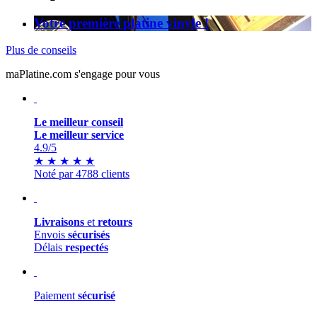
Votre première platine vinyle !
Plus de conseils
maPlatine.com s'engage pour vous
Le meilleur conseil
Le meilleur service
4.9
/5
★
★
★
★
★
Noté par 4788 clients
Livraisons
et
retours
Envois
sécurisés
Délais
respectés
Paiement
sécurisé