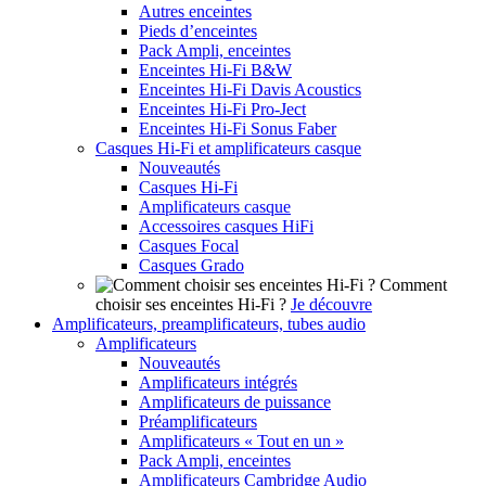
Autres enceintes
Pieds d’enceintes
Pack Ampli, enceintes
Enceintes Hi-Fi B&W
Enceintes Hi-Fi Davis Acoustics
Enceintes Hi-Fi Pro-Ject
Enceintes Hi-Fi Sonus Faber
Casques Hi-Fi et amplificateurs casque
Nouveautés
Casques Hi-Fi
Amplificateurs casque
Accessoires casques HiFi
Casques Focal
Casques Grado
Comment
choisir ses enceintes Hi-Fi ?
Je découvre
Amplificateurs, preamplificateurs, tubes audio
Amplificateurs
Nouveautés
Amplificateurs intégrés
Amplificateurs de puissance
Préamplificateurs
Amplificateurs « Tout en un »
Pack Ampli, enceintes
Amplificateurs Cambridge Audio