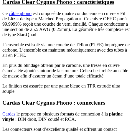
Cardas Clear Cygnus Phono : caractéristiques
Ce
câble phono
est composé de quatre conducteurs en cuivre « Fil
de Litz » de type « Matched Propagation ». Ce cuivre OFHC pur à
99,9999% reçoit une couche de verni émaillé. Chaque conducteur a
une section de 25.5 AWG (0.25mm). La géométrie très complexe est
de type Star-Quad.
L’ensemble est isolé via une couche de Téflon (PTFE) imprégnée de
carbone. L’ensemble est maintenu mécaniquement avec des tubes à
air en PTFE.
En plus du blindage obtenu par le carbone, une tresse en cuivre
étamé a été ajoutée autour de la structure. Celle-ci est reliée au câble
de masse afin d’assurer un écran d’une totale efficacité.
La finition est assurée par une gaine bleue en TPR extrudé ultra
souple.
Cardas Clear Cygnus Phono : connecteurs
Cardas
le propose en plusieurs formats de connexion à la
platine
vinyle
: DIN droit, DIN coudé et RCA.
Les connecteurs sont d’excellente qualité et offrent un contact