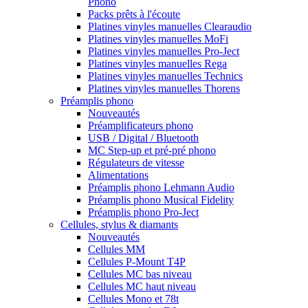
Phono
Packs prêts à l'écoute
Platines vinyles manuelles Clearaudio
Platines vinyles manuelles MoFi
Platines vinyles manuelles Pro-Ject
Platines vinyles manuelles Rega
Platines vinyles manuelles Technics
Platines vinyles manuelles Thorens
Préamplis phono
Nouveautés
Préamplificateurs phono
USB / Digital / Bluetooth
MC Step-up et pré-pré phono
Régulateurs de vitesse
Alimentations
Préamplis phono Lehmann Audio
Préamplis phono Musical Fidelity
Préamplis phono Pro-Ject
Cellules, stylus & diamants
Nouveautés
Cellules MM
Cellules P-Mount T4P
Cellules MC bas niveau
Cellules MC haut niveau
Cellules Mono et 78t