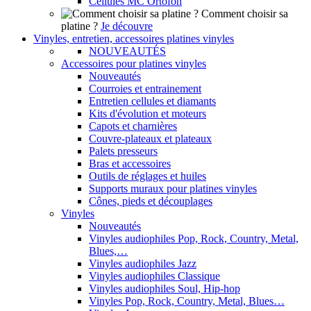
Cellules MC Ortofon
Comment choisir sa
platine ?
Je découvre
Vinyles, entretien, accessoires platines vinyles
NOUVEAUTÉS
Accessoires pour platines vinyles
Nouveautés
Courroies et entrainement
Entretien cellules et diamants
Kits d'évolution et moteurs
Capots et charnières
Couvre-plateaux et plateaux
Palets presseurs
Bras et accessoires
Outils de réglages et huiles
Supports muraux pour platines vinyles
Cônes, pieds et découplages
Vinyles
Nouveautés
Vinyles audiophiles Pop, Rock, Country, Metal,
Blues,…
Vinyles audiophiles Jazz
Vinyles audiophiles Classique
Vinyles audiophiles Soul, Hip-hop
Vinyles Pop, Rock, Country, Metal, Blues…