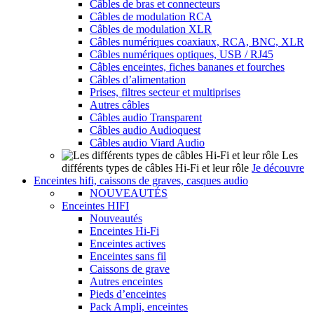
Câbles de bras et connecteurs
Câbles de modulation RCA
Câbles de modulation XLR
Câbles numériques coaxiaux, RCA, BNC, XLR
Câbles numériques optiques, USB / RJ45
Câbles enceintes, fiches bananes et fourches
Câbles d’alimentation
Prises, filtres secteur et multiprises
Autres câbles
Câbles audio Transparent
Câbles audio Audioquest
Câbles audio Viard Audio
Les
différents types de câbles Hi-Fi et leur rôle
Je découvre
Enceintes hifi, caissons de graves, casques audio
NOUVEAUTÉS
Enceintes HIFI
Nouveautés
Enceintes Hi-Fi
Enceintes actives
Enceintes sans fil
Caissons de grave
Autres enceintes
Pieds d’enceintes
Pack Ampli, enceintes