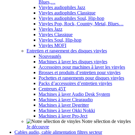
Blues,…
Vinyles audiophiles Jazz
Vinyles audiophiles Classique
Vinyles audiophiles Soul, Hip-hop
Vinyles Pop, Rock, Country, Metal, Blues…
Vinyles Jazz
Vinyles Classique
Vinyles Soul, Hip-hop
Vinyles MOFI
Entretien et rangement des disques vinyles
Nouveautés
Machines à laver les disques vinyles
Accessoires pour machines à laver les vinyles
Brosses et produits d’entretien pour vinyles
Pochettes et rangements pour disques vinyles
Packs d’accessoires d’entretien vinyles
Centreurs 45T
Machines à laver Audio Desk System
Machines à laver Clearaudio
Machines à laver Degritter
Machines à laver Okki Nokki
Machines à laver Pro-Ject
Notre sélection de vinyles
Je découvre
Cables audio, cable alimentation filtres secteur