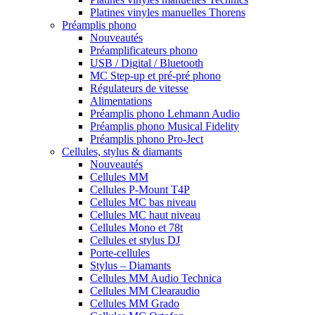
Platines vinyles manuelles Thorens
Préamplis phono
Nouveautés
Préamplificateurs phono
USB / Digital / Bluetooth
MC Step-up et pré-pré phono
Régulateurs de vitesse
Alimentations
Préamplis phono Lehmann Audio
Préamplis phono Musical Fidelity
Préamplis phono Pro-Ject
Cellules, stylus & diamants
Nouveautés
Cellules MM
Cellules P-Mount T4P
Cellules MC bas niveau
Cellules MC haut niveau
Cellules Mono et 78t
Cellules et stylus DJ
Porte-cellules
Stylus – Diamants
Cellules MM Audio Technica
Cellules MM Clearaudio
Cellules MM Grado