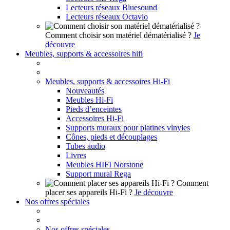
Lecteurs réseaux Bluesound
Lecteurs réseaux Octavio
Comment choisir son matériel dématérialisé ?
Je
découvre
Meubles, supports & accessoires hifi
Meubles, supports & accessoires Hi-Fi
Nouveautés
Meubles Hi-Fi
Pieds d’enceintes
Accessoires Hi-Fi
Supports muraux pour platines vinyles
Cônes, pieds et découplages
Tubes audio
Livres
Meubles HIFI Norstone
Support mural Rega
Comment
placer ses appareils Hi-Fi ?
Je découvre
Nos offres spéciales
Nos offres spéciales