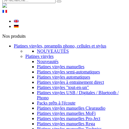
Nos produits
Platines vinyles, preamplis phono, cellules et stylus
NOUVEAUTÉS
Platines vinyles
Nouveautés
Platines vinyles manuelles
Platines vinyles semi-automatiques
Platines vinyles automatiques
Platines vinyles à entrainement direct
Platines vinyles "tout-en-un"
Platines vinyles USB / Digitales / Bluetooth /
Phono
Packs prêts à l'écoute
Platines vinyles manuelles Clearaudio
Platines vinyles manuelles MoFi
Platines vinyles manuelles Pro-Ject
Platines vinyles manuelles Rega
Platines vinyles manuelles Technics