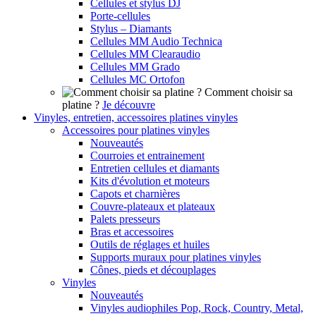
Cellules et stylus DJ
Porte-cellules
Stylus – Diamants
Cellules MM Audio Technica
Cellules MM Clearaudio
Cellules MM Grado
Cellules MC Ortofon
Comment choisir sa
platine ?
Je découvre
Vinyles, entretien, accessoires platines vinyles
Accessoires pour platines vinyles
Nouveautés
Courroies et entrainement
Entretien cellules et diamants
Kits d'évolution et moteurs
Capots et charnières
Couvre-plateaux et plateaux
Palets presseurs
Bras et accessoires
Outils de réglages et huiles
Supports muraux pour platines vinyles
Cônes, pieds et découplages
Vinyles
Nouveautés
Vinyles audiophiles Pop, Rock, Country, Metal,