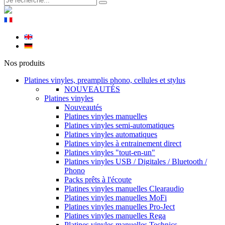
Nos produits
Platines vinyles, preamplis phono, cellules et stylus
NOUVEAUTÉS
Platines vinyles
Nouveautés
Platines vinyles manuelles
Platines vinyles semi-automatiques
Platines vinyles automatiques
Platines vinyles à entrainement direct
Platines vinyles "tout-en-un"
Platines vinyles USB / Digitales / Bluetooth /
Phono
Packs prêts à l'écoute
Platines vinyles manuelles Clearaudio
Platines vinyles manuelles MoFi
Platines vinyles manuelles Pro-Ject
Platines vinyles manuelles Rega
Platines vinyles manuelles Technics