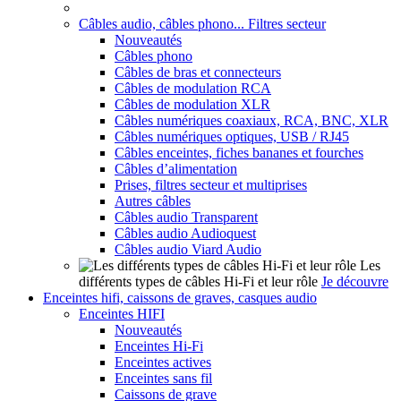
Câbles audio, câbles phono... Filtres secteur
Nouveautés
Câbles phono
Câbles de bras et connecteurs
Câbles de modulation RCA
Câbles de modulation XLR
Câbles numériques coaxiaux, RCA, BNC, XLR
Câbles numériques optiques, USB / RJ45
Câbles enceintes, fiches bananes et fourches
Câbles d’alimentation
Prises, filtres secteur et multiprises
Autres câbles
Câbles audio Transparent
Câbles audio Audioquest
Câbles audio Viard Audio
Les
différents types de câbles Hi-Fi et leur rôle
Je découvre
Enceintes hifi, caissons de graves, casques audio
Enceintes HIFI
Nouveautés
Enceintes Hi-Fi
Enceintes actives
Enceintes sans fil
Caissons de grave