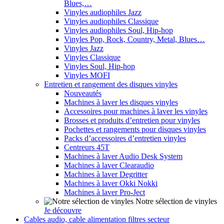
Blues,…
Vinyles audiophiles Jazz
Vinyles audiophiles Classique
Vinyles audiophiles Soul, Hip-hop
Vinyles Pop, Rock, Country, Metal, Blues…
Vinyles Jazz
Vinyles Classique
Vinyles Soul, Hip-hop
Vinyles MOFI
Entretien et rangement des disques vinyles
Nouveautés
Machines à laver les disques vinyles
Accessoires pour machines à laver les vinyles
Brosses et produits d’entretien pour vinyles
Pochettes et rangements pour disques vinyles
Packs d’accessoires d’entretien vinyles
Centreurs 45T
Machines à laver Audio Desk System
Machines à laver Clearaudio
Machines à laver Degritter
Machines à laver Okki Nokki
Machines à laver Pro-Ject
Notre sélection de vinyles
Je découvre
Cables audio, cable alimentation filtres secteur