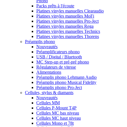
Phono
Packs prêts à l'écoute
Platines vinyles manuelles Clearaudio
Platines vinyles manuelles MoFi
Platines vinyles manuelles Pro-Ject
Platines vinyles manuelles Rega
Platines vinyles manuelles Technics
Platines vinyles manuelles Thorens
Préamplis phono
Nouveautés
Préamplificateurs phono
USB / Digital / Bluetooth
MC Step-up et pré-pré phono
Régulateurs de vitesse
Alimentations
Préamplis phono Lehmann Audio
Préamplis phono Musical Fidelity
Préamplis phono Pro-Ject
Cellules, stylus & diamants
Nouveautés
Cellules MM
Cellules P-Mount T4P
Cellules MC bas niveau
Cellules MC haut niveau
Cellules Mono et 78t