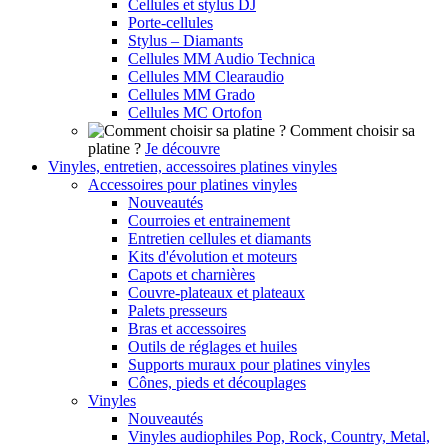
Cellules et stylus DJ
Porte-cellules
Stylus – Diamants
Cellules MM Audio Technica
Cellules MM Clearaudio
Cellules MM Grado
Cellules MC Ortofon
Comment choisir sa
platine ?
Je découvre
Vinyles, entretien, accessoires platines vinyles
Accessoires pour platines vinyles
Nouveautés
Courroies et entrainement
Entretien cellules et diamants
Kits d'évolution et moteurs
Capots et charnières
Couvre-plateaux et plateaux
Palets presseurs
Bras et accessoires
Outils de réglages et huiles
Supports muraux pour platines vinyles
Cônes, pieds et découplages
Vinyles
Nouveautés
Vinyles audiophiles Pop, Rock, Country, Metal,