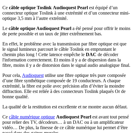
Ce
câble optique
Toslink
Audioquest Pearl
est équipé d’un
connecteur optique Toslink à une extrémité et d’un connecteur mini-
optique 3,5 mm à l’autre extrémité.
Le
câble optique Audioquest Pearl
a été pensé pour offrir le moins
de perte possible et un taux de jitter extrêmement bas.
En effet, le problème avec la transmission par fibre optique est que
le signal lumineux parcourt le câble Toslink en empruntant le
chemin plus long ! Cette latence empêche le
DAC
de décoder
l'information correctement. Et moins il y a de dispersion dans la
fibre, moins il y a de distorsion dans le signal audio analogique final.
Pour cela,
Audioquest
utilise une fibre optique très pure composée
d’une fibre synthétique composée de 19 conducteurs. A chaque
extrémité, la fibre est polie avec précision afin d’éviter la moindre
diffraction. Elle est reliée à des connecteurs Toslink plaqués Or de
bonne qualité.
La qualité de la restitution est excellente et ne montre aucun défaut.
Ce
câble numérique optique
Audioquest Pearl
est avant tout pensé
pour relier des TV, décodeurs… à un DAC ou à un amplificateur
vidéo… De plus, la finesse de ce câble numérique lui permet d’être
passé dans des gaines murales.