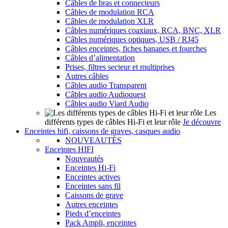
Câbles de bras et connecteurs
Câbles de modulation RCA
Câbles de modulation XLR
Câbles numériques coaxiaux, RCA, BNC, XLR
Câbles numériques optiques, USB / RJ45
Câbles enceintes, fiches bananes et fourches
Câbles d’alimentation
Prises, filtres secteur et multiprises
Autres câbles
Câbles audio Transparent
Câbles audio Audioquest
Câbles audio Viard Audio
Les
différents types de câbles Hi-Fi et leur rôle
Je découvre
Enceintes hifi, caissons de graves, casques audio
NOUVEAUTÉS
Enceintes HIFI
Nouveautés
Enceintes Hi-Fi
Enceintes actives
Enceintes sans fil
Caissons de grave
Autres enceintes
Pieds d’enceintes
Pack Ampli, enceintes