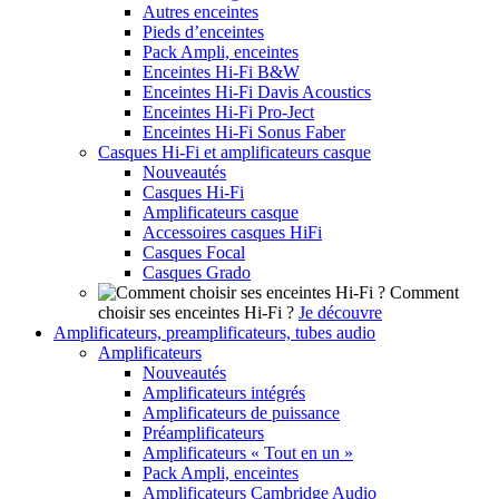
Autres enceintes
Pieds d’enceintes
Pack Ampli, enceintes
Enceintes Hi-Fi B&W
Enceintes Hi-Fi Davis Acoustics
Enceintes Hi-Fi Pro-Ject
Enceintes Hi-Fi Sonus Faber
Casques Hi-Fi et amplificateurs casque
Nouveautés
Casques Hi-Fi
Amplificateurs casque
Accessoires casques HiFi
Casques Focal
Casques Grado
Comment
choisir ses enceintes Hi-Fi ?
Je découvre
Amplificateurs, preamplificateurs, tubes audio
Amplificateurs
Nouveautés
Amplificateurs intégrés
Amplificateurs de puissance
Préamplificateurs
Amplificateurs « Tout en un »
Pack Ampli, enceintes
Amplificateurs Cambridge Audio