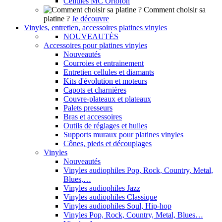
Cellules MC Ortofon
Comment choisir sa
platine ?
Je découvre
Vinyles, entretien, accessoires platines vinyles
NOUVEAUTÉS
Accessoires pour platines vinyles
Nouveautés
Courroies et entrainement
Entretien cellules et diamants
Kits d'évolution et moteurs
Capots et charnières
Couvre-plateaux et plateaux
Palets presseurs
Bras et accessoires
Outils de réglages et huiles
Supports muraux pour platines vinyles
Cônes, pieds et découplages
Vinyles
Nouveautés
Vinyles audiophiles Pop, Rock, Country, Metal,
Blues,…
Vinyles audiophiles Jazz
Vinyles audiophiles Classique
Vinyles audiophiles Soul, Hip-hop
Vinyles Pop, Rock, Country, Metal, Blues…