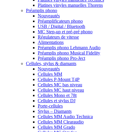
Platines vinyles manuelles Thorens
Préamplis phono
Nouveautés
Préamplificateurs phono
USB / Digital / Bluetooth
MC Step-up et pré-pré phono
Régulateurs de vitesse
Alimentations
Préamplis phono Lehmann Audio
Préamplis phono Musical Fidelity
Préamplis phono Pro-Ject
Cellules, stylus & diamants
Nouveautés
Cellules MM
Cellules P-Mount T4P
Cellules MC bas niveau
Cellules MC haut niveau
Cellules Mono et 78t
Cellules et stylus DJ
Porte-cellules
Stylus – Diamants
Cellules MM Audio Technica
Cellules MM Clearaudio
Cellules MM Grado