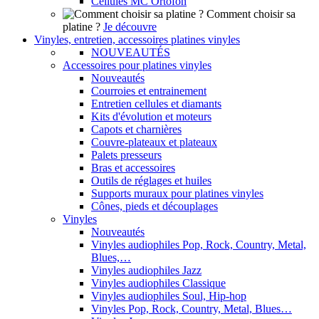
Cellules MC Ortofon
Comment choisir sa
platine ?
Je découvre
Vinyles, entretien, accessoires platines vinyles
NOUVEAUTÉS
Accessoires pour platines vinyles
Nouveautés
Courroies et entrainement
Entretien cellules et diamants
Kits d'évolution et moteurs
Capots et charnières
Couvre-plateaux et plateaux
Palets presseurs
Bras et accessoires
Outils de réglages et huiles
Supports muraux pour platines vinyles
Cônes, pieds et découplages
Vinyles
Nouveautés
Vinyles audiophiles Pop, Rock, Country, Metal,
Blues,…
Vinyles audiophiles Jazz
Vinyles audiophiles Classique
Vinyles audiophiles Soul, Hip-hop
Vinyles Pop, Rock, Country, Metal, Blues…