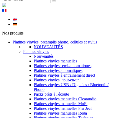
Nos produits
Platines vinyles, preamplis phono, cellules et stylus
NOUVEAUTÉS
Platines vinyles
Nouveautés
Platines vinyles manuelles
Platines vinyles semi-automatiques
Platines vinyles automatiques
Platines vinyles à entrainement direct
Platines vinyles "tout-en-un"
Platines vinyles USB / Digitales / Bluetooth /
Phono
Packs prêts à l'écoute
Platines vinyles manuelles Clearaudio
Platines vinyles manuelles MoFi
Platines vinyles manuelles Pro-Ject
Platines vinyles manuelles Rega
Platines vinyles manuelles Technics