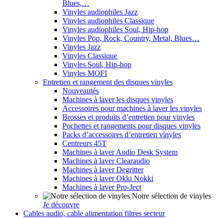
Blues,…
Vinyles audiophiles Jazz
Vinyles audiophiles Classique
Vinyles audiophiles Soul, Hip-hop
Vinyles Pop, Rock, Country, Metal, Blues…
Vinyles Jazz
Vinyles Classique
Vinyles Soul, Hip-hop
Vinyles MOFI
Entretien et rangement des disques vinyles
Nouveautés
Machines à laver les disques vinyles
Accessoires pour machines à laver les vinyles
Brosses et produits d’entretien pour vinyles
Pochettes et rangements pour disques vinyles
Packs d’accessoires d’entretien vinyles
Centreurs 45T
Machines à laver Audio Desk System
Machines à laver Clearaudio
Machines à laver Degritter
Machines à laver Okki Nokki
Machines à laver Pro-Ject
Notre sélection de vinyles
Je découvre
Cables audio, cable alimentation filtres secteur