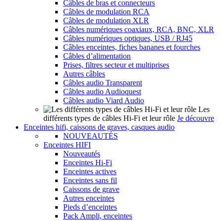
Câbles de bras et connecteurs
Câbles de modulation RCA
Câbles de modulation XLR
Câbles numériques coaxiaux, RCA, BNC, XLR
Câbles numériques optiques, USB / RJ45
Câbles enceintes, fiches bananes et fourches
Câbles d’alimentation
Prises, filtres secteur et multiprises
Autres câbles
Câbles audio Transparent
Câbles audio Audioquest
Câbles audio Viard Audio
Les
différents types de câbles Hi-Fi et leur rôle
Je découvre
Enceintes hifi, caissons de graves, casques audio
NOUVEAUTÉS
Enceintes HIFI
Nouveautés
Enceintes Hi-Fi
Enceintes actives
Enceintes sans fil
Caissons de grave
Autres enceintes
Pieds d’enceintes
Pack Ampli, enceintes