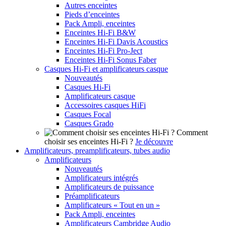
Autres enceintes
Pieds d’enceintes
Pack Ampli, enceintes
Enceintes Hi-Fi B&W
Enceintes Hi-Fi Davis Acoustics
Enceintes Hi-Fi Pro-Ject
Enceintes Hi-Fi Sonus Faber
Casques Hi-Fi et amplificateurs casque
Nouveautés
Casques Hi-Fi
Amplificateurs casque
Accessoires casques HiFi
Casques Focal
Casques Grado
Comment
choisir ses enceintes Hi-Fi ?
Je découvre
Amplificateurs, preamplificateurs, tubes audio
Amplificateurs
Nouveautés
Amplificateurs intégrés
Amplificateurs de puissance
Préamplificateurs
Amplificateurs « Tout en un »
Pack Ampli, enceintes
Amplificateurs Cambridge Audio