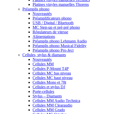
Platines vinyles manuelles Thorens
Préamplis phono
Nouveautés
Préamplificateurs phono
USB / Digital / Bluetooth
MC Step-up et pré-pré phono
Régulateurs de vitesse
Alimentations
Préamplis phono Lehmann Audio
Préamplis phono Musical Fidelity
Préamplis phono Pro-Ject
Cellules, stylus & diamants
Nouveautés
Cellules MM
Cellules P-Mount T4P
Cellules MC bas niveau
Cellules MC haut niveau
Cellules Mono et 78t
Cellules et stylus DJ
Porte-cellules
Stylus – Diamants
Cellules MM Audio Technica
Cellules MM Clearaudio
Cellules MM Grado