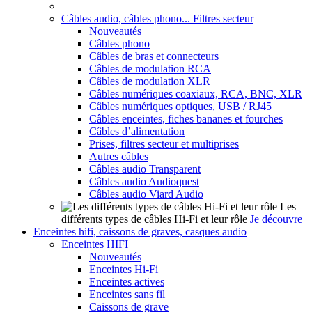
Câbles audio, câbles phono... Filtres secteur
Nouveautés
Câbles phono
Câbles de bras et connecteurs
Câbles de modulation RCA
Câbles de modulation XLR
Câbles numériques coaxiaux, RCA, BNC, XLR
Câbles numériques optiques, USB / RJ45
Câbles enceintes, fiches bananes et fourches
Câbles d’alimentation
Prises, filtres secteur et multiprises
Autres câbles
Câbles audio Transparent
Câbles audio Audioquest
Câbles audio Viard Audio
Les
différents types de câbles Hi-Fi et leur rôle
Je découvre
Enceintes hifi, caissons de graves, casques audio
Enceintes HIFI
Nouveautés
Enceintes Hi-Fi
Enceintes actives
Enceintes sans fil
Caissons de grave