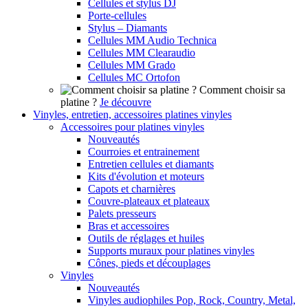
Cellules et stylus DJ
Porte-cellules
Stylus – Diamants
Cellules MM Audio Technica
Cellules MM Clearaudio
Cellules MM Grado
Cellules MC Ortofon
Comment choisir sa
platine ?
Je découvre
Vinyles, entretien, accessoires platines vinyles
Accessoires pour platines vinyles
Nouveautés
Courroies et entrainement
Entretien cellules et diamants
Kits d'évolution et moteurs
Capots et charnières
Couvre-plateaux et plateaux
Palets presseurs
Bras et accessoires
Outils de réglages et huiles
Supports muraux pour platines vinyles
Cônes, pieds et découplages
Vinyles
Nouveautés
Vinyles audiophiles Pop, Rock, Country, Metal,