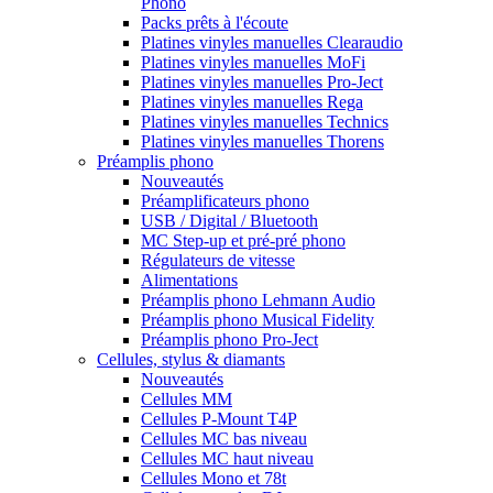
Phono
Packs prêts à l'écoute
Platines vinyles manuelles Clearaudio
Platines vinyles manuelles MoFi
Platines vinyles manuelles Pro-Ject
Platines vinyles manuelles Rega
Platines vinyles manuelles Technics
Platines vinyles manuelles Thorens
Préamplis phono
Nouveautés
Préamplificateurs phono
USB / Digital / Bluetooth
MC Step-up et pré-pré phono
Régulateurs de vitesse
Alimentations
Préamplis phono Lehmann Audio
Préamplis phono Musical Fidelity
Préamplis phono Pro-Ject
Cellules, stylus & diamants
Nouveautés
Cellules MM
Cellules P-Mount T4P
Cellules MC bas niveau
Cellules MC haut niveau
Cellules Mono et 78t