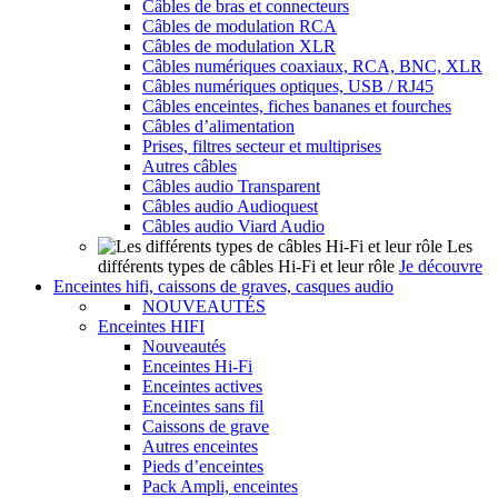
Câbles de bras et connecteurs
Câbles de modulation RCA
Câbles de modulation XLR
Câbles numériques coaxiaux, RCA, BNC, XLR
Câbles numériques optiques, USB / RJ45
Câbles enceintes, fiches bananes et fourches
Câbles d’alimentation
Prises, filtres secteur et multiprises
Autres câbles
Câbles audio Transparent
Câbles audio Audioquest
Câbles audio Viard Audio
Les
différents types de câbles Hi-Fi et leur rôle
Je découvre
Enceintes hifi, caissons de graves, casques audio
NOUVEAUTÉS
Enceintes HIFI
Nouveautés
Enceintes Hi-Fi
Enceintes actives
Enceintes sans fil
Caissons de grave
Autres enceintes
Pieds d’enceintes
Pack Ampli, enceintes