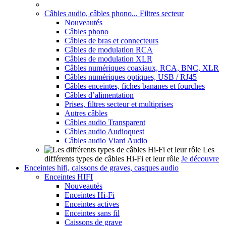
Câbles audio, câbles phono... Filtres secteur
Nouveautés
Câbles phono
Câbles de bras et connecteurs
Câbles de modulation RCA
Câbles de modulation XLR
Câbles numériques coaxiaux, RCA, BNC, XLR
Câbles numériques optiques, USB / RJ45
Câbles enceintes, fiches bananes et fourches
Câbles d’alimentation
Prises, filtres secteur et multiprises
Autres câbles
Câbles audio Transparent
Câbles audio Audioquest
Câbles audio Viard Audio
Les
différents types de câbles Hi-Fi et leur rôle
Je découvre
Enceintes hifi, caissons de graves, casques audio
Enceintes HIFI
Nouveautés
Enceintes Hi-Fi
Enceintes actives
Enceintes sans fil
Caissons de grave