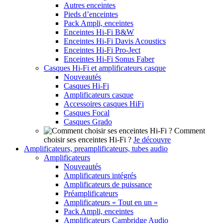
Autres enceintes
Pieds d’enceintes
Pack Ampli, enceintes
Enceintes Hi-Fi B&W
Enceintes Hi-Fi Davis Acoustics
Enceintes Hi-Fi Pro-Ject
Enceintes Hi-Fi Sonus Faber
Casques Hi-Fi et amplificateurs casque
Nouveautés
Casques Hi-Fi
Amplificateurs casque
Accessoires casques HiFi
Casques Focal
Casques Grado
Comment
choisir ses enceintes Hi-Fi ?
Je découvre
Amplificateurs, preamplificateurs, tubes audio
Amplificateurs
Nouveautés
Amplificateurs intégrés
Amplificateurs de puissance
Préamplificateurs
Amplificateurs « Tout en un »
Pack Ampli, enceintes
Amplificateurs Cambridge Audio