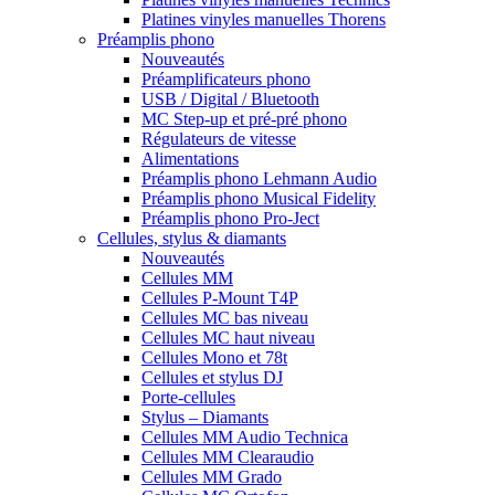
Platines vinyles manuelles Thorens
Préamplis phono
Nouveautés
Préamplificateurs phono
USB / Digital / Bluetooth
MC Step-up et pré-pré phono
Régulateurs de vitesse
Alimentations
Préamplis phono Lehmann Audio
Préamplis phono Musical Fidelity
Préamplis phono Pro-Ject
Cellules, stylus & diamants
Nouveautés
Cellules MM
Cellules P-Mount T4P
Cellules MC bas niveau
Cellules MC haut niveau
Cellules Mono et 78t
Cellules et stylus DJ
Porte-cellules
Stylus – Diamants
Cellules MM Audio Technica
Cellules MM Clearaudio
Cellules MM Grado