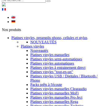
Nos produits
Platines vinyles, preamplis phono, cellules et stylus
NOUVEAUTÉS
Platines vinyles
Nouveautés
Platines vinyles manuelles
Platines vinyles semi-automatiques
Platines vinyles automatiques
Platines vinyles à entrainement direct
Platines vinyles "tout-en-un"
Platines vinyles USB / Digitales / Bluetooth /
Phono
Packs prêts à l'écoute
Platines vinyles manuelles Clearaudio
Platines vinyles manuelles MoFi
Platines vinyles manuelles Pro-Ject
Platines vinyles manuelles Rega
Platines vinyles manuelles Technics