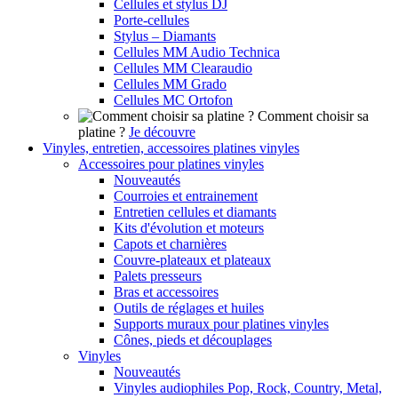
Cellules et stylus DJ
Porte-cellules
Stylus – Diamants
Cellules MM Audio Technica
Cellules MM Clearaudio
Cellules MM Grado
Cellules MC Ortofon
Comment choisir sa
platine ?
Je découvre
Vinyles, entretien, accessoires platines vinyles
Accessoires pour platines vinyles
Nouveautés
Courroies et entrainement
Entretien cellules et diamants
Kits d'évolution et moteurs
Capots et charnières
Couvre-plateaux et plateaux
Palets presseurs
Bras et accessoires
Outils de réglages et huiles
Supports muraux pour platines vinyles
Cônes, pieds et découplages
Vinyles
Nouveautés
Vinyles audiophiles Pop, Rock, Country, Metal,