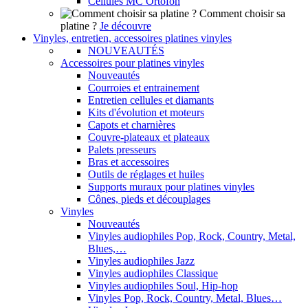
Cellules MC Ortofon
Comment choisir sa
platine ?
Je découvre
Vinyles, entretien, accessoires platines vinyles
NOUVEAUTÉS
Accessoires pour platines vinyles
Nouveautés
Courroies et entrainement
Entretien cellules et diamants
Kits d'évolution et moteurs
Capots et charnières
Couvre-plateaux et plateaux
Palets presseurs
Bras et accessoires
Outils de réglages et huiles
Supports muraux pour platines vinyles
Cônes, pieds et découplages
Vinyles
Nouveautés
Vinyles audiophiles Pop, Rock, Country, Metal,
Blues,…
Vinyles audiophiles Jazz
Vinyles audiophiles Classique
Vinyles audiophiles Soul, Hip-hop
Vinyles Pop, Rock, Country, Metal, Blues…