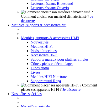
Lecteurs réseaux Bluesound
Lecteurs réseaux Octavio
Comment choisir son matériel dématérialisé ?
Je
découvre
Meubles, supports & accessoires hifi
Meubles, supports & accessoires Hi-Fi
Nouveautés
Meubles Hi-Fi
Pieds d’enceintes
Accessoires Hi-Fi
Supports muraux pour platines vinyles
Cônes, pieds et découplages
Tubes audio
Livres
Meubles HIFI Norstone
Support mural Rega
Comment
placer ses appareils Hi-Fi ?
Je découvre
Nos offres spéciales
Nos offres spéciales