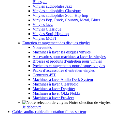
Blues,…
Vinyles audiophiles Jazz
Vinyles audiophiles Classique
Vinyles audiophiles Soul, Hip-hop
Vinyles Pop, Rock, Country, Metal, Blues…
Vinyles Jazz
Vinyles Classique
Vinyles Soul, Hip-hop
Vinyles MOFI
Entretien et rangement des disques vinyles
Nouveautés
Machines à laver les disques vinyles
Accessoires pour machines à laver les vinyles
Brosses et produits d’entretien pour vinyles
Pochettes et rangements pour disques vinyles
Packs d’accessoires d’entretien vinyles
Centreurs 45T
Machines à laver Audio Desk System
Machines à laver Clearaudio
Machines à laver Degritter
Machines à laver Okki Nokki
Machines à laver Pro-Ject
Notre sélection de vinyles
Je découvre
Cables audio, cable alimentation filtres secteur