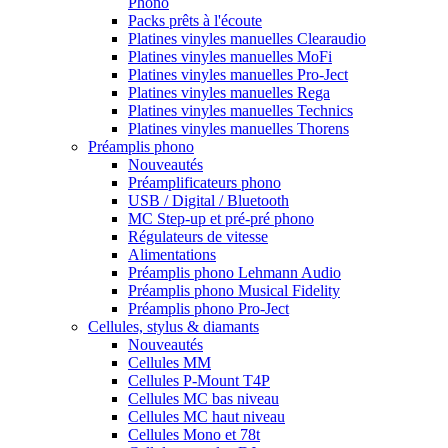
Phono
Packs prêts à l'écoute
Platines vinyles manuelles Clearaudio
Platines vinyles manuelles MoFi
Platines vinyles manuelles Pro-Ject
Platines vinyles manuelles Rega
Platines vinyles manuelles Technics
Platines vinyles manuelles Thorens
Préamplis phono
Nouveautés
Préamplificateurs phono
USB / Digital / Bluetooth
MC Step-up et pré-pré phono
Régulateurs de vitesse
Alimentations
Préamplis phono Lehmann Audio
Préamplis phono Musical Fidelity
Préamplis phono Pro-Ject
Cellules, stylus & diamants
Nouveautés
Cellules MM
Cellules P-Mount T4P
Cellules MC bas niveau
Cellules MC haut niveau
Cellules Mono et 78t