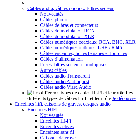
Câbles audio, câbles phono... Filtres secteur
Nouveautés
Câbles phono
Câbles de bras et connecteurs
Câbles de modulation RCA
Câbles de modulation XLR
Câbles numériques coaxiaux, RCA, BNC, XLR
Câbles numériques optiques, USB / RJ45
Câbles enceintes, fiches bananes et fourches
Câbles d’alimentation
Prises, filtres secteur et multiprises
Autres câbles
Câbles audio Transparent
Câbles audio Audioquest
Câbles audio Viard Audio
Les
différents types de câbles Hi-Fi et leur rôle
Je découvre
Enceintes hifi, caissons de graves, casques audio
Enceintes HIFI
Nouveautés
Enceintes Hi-Fi
Enceintes actives
Enceintes sans fil
Caissons de grave