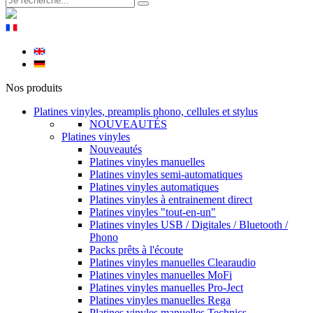
Nos produits
Platines vinyles, preamplis phono, cellules et stylus
NOUVEAUTÉS
Platines vinyles
Nouveautés
Platines vinyles manuelles
Platines vinyles semi-automatiques
Platines vinyles automatiques
Platines vinyles à entrainement direct
Platines vinyles "tout-en-un"
Platines vinyles USB / Digitales / Bluetooth /
Phono
Packs prêts à l'écoute
Platines vinyles manuelles Clearaudio
Platines vinyles manuelles MoFi
Platines vinyles manuelles Pro-Ject
Platines vinyles manuelles Rega
Platines vinyles manuelles Technics