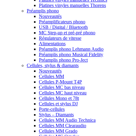
Platines vinyles manuelles Thorens
Préamplis phono
Nouveautés
Préamplificateurs phono
USB / Digital / Bluetooth
MC Step-up et pré-pré phono
Régulateurs de vitesse
Alimentations
Préamplis phono Lehmann Audio
Préamplis phono Musical Fidelity
Préamplis phono Pro-Ject
Cellules, stylus & diamants
Nouveautés
Cellules MM
Cellules P-Mount T4P
Cellules MC bas niveau
Cellules MC haut niveau
Cellules Mono et 78t
Cellules et stylus DJ
Porte-cellules
Stylus – Diamants
Cellules MM Audio Technica
Cellules MM Clearaudio
Cellules MM Grado