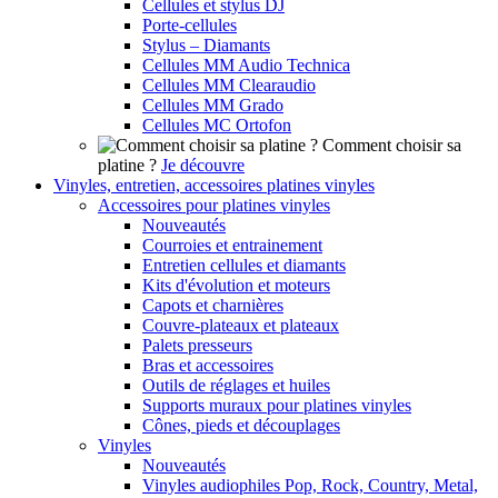
Cellules et stylus DJ
Porte-cellules
Stylus – Diamants
Cellules MM Audio Technica
Cellules MM Clearaudio
Cellules MM Grado
Cellules MC Ortofon
Comment choisir sa
platine ?
Je découvre
Vinyles, entretien, accessoires platines vinyles
Accessoires pour platines vinyles
Nouveautés
Courroies et entrainement
Entretien cellules et diamants
Kits d'évolution et moteurs
Capots et charnières
Couvre-plateaux et plateaux
Palets presseurs
Bras et accessoires
Outils de réglages et huiles
Supports muraux pour platines vinyles
Cônes, pieds et découplages
Vinyles
Nouveautés
Vinyles audiophiles Pop, Rock, Country, Metal,