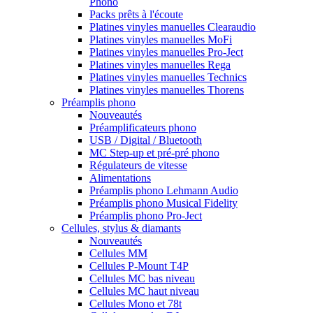
Phono
Packs prêts à l'écoute
Platines vinyles manuelles Clearaudio
Platines vinyles manuelles MoFi
Platines vinyles manuelles Pro-Ject
Platines vinyles manuelles Rega
Platines vinyles manuelles Technics
Platines vinyles manuelles Thorens
Préamplis phono
Nouveautés
Préamplificateurs phono
USB / Digital / Bluetooth
MC Step-up et pré-pré phono
Régulateurs de vitesse
Alimentations
Préamplis phono Lehmann Audio
Préamplis phono Musical Fidelity
Préamplis phono Pro-Ject
Cellules, stylus & diamants
Nouveautés
Cellules MM
Cellules P-Mount T4P
Cellules MC bas niveau
Cellules MC haut niveau
Cellules Mono et 78t