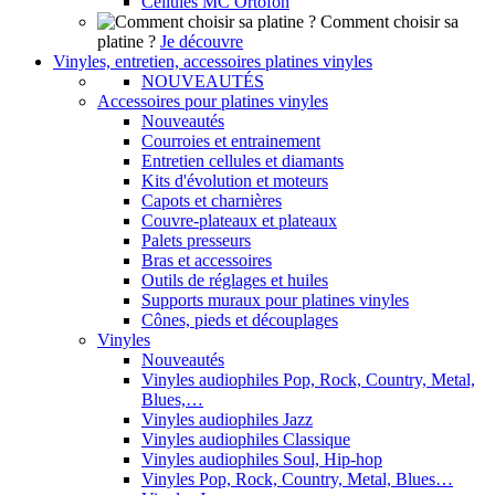
Cellules MC Ortofon
Comment choisir sa
platine ?
Je découvre
Vinyles, entretien, accessoires platines vinyles
NOUVEAUTÉS
Accessoires pour platines vinyles
Nouveautés
Courroies et entrainement
Entretien cellules et diamants
Kits d'évolution et moteurs
Capots et charnières
Couvre-plateaux et plateaux
Palets presseurs
Bras et accessoires
Outils de réglages et huiles
Supports muraux pour platines vinyles
Cônes, pieds et découplages
Vinyles
Nouveautés
Vinyles audiophiles Pop, Rock, Country, Metal,
Blues,…
Vinyles audiophiles Jazz
Vinyles audiophiles Classique
Vinyles audiophiles Soul, Hip-hop
Vinyles Pop, Rock, Country, Metal, Blues…