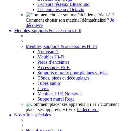
Lecteurs réseaux Bluesound
Lecteurs réseaux Octavio
Comment choisir son matériel dématérialisé ?
Je
découvre
Meubles, supports & accessoires hifi
Meubles, supports & accessoires Hi-Fi
Nouveautés
Meubles Hi-Fi
Pieds d’enceintes
Accessoires Hi-Fi
Supports muraux pour platines vinyles
Cônes, pieds et découplages
Tubes audio
Livres
Meubles HIFI Norstone
Support mural Rega
Comment
placer ses appareils Hi-Fi ?
Je découvre
Nos offres spéciales
Nos offres spéciales