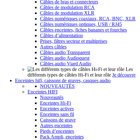
Câbles de bras et connecteurs
Câbles de modulation RCA
Câbles de modulation XLR
Câbles numériques coaxiaux, RCA, BNC, XLR
Câbles numériques optiques, USB / RJ45
Câbles enceintes, fiches bananes et fourches
Câbles d’alimentation
Prises, filtres secteur et multiprises
Autres câbles
Câbles audio Transparent
Câbles audio Audioquest
Câbles audio Viard Audio
Les
différents types de câbles Hi-Fi et leur rôle
Je découvre
Enceintes hifi, caissons de graves, casques audio
NOUVEAUTÉS
Enceintes HIFI
Nouveautés
Enceintes Hi-Fi
Enceintes actives
Enceintes sans fil
Caissons de grave
Autres enceintes
Pieds d’enceintes
Pack Ampli, enceintes