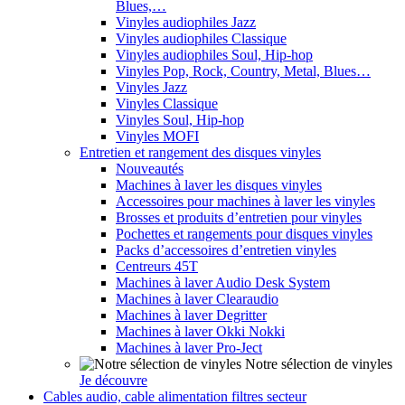
Blues,…
Vinyles audiophiles Jazz
Vinyles audiophiles Classique
Vinyles audiophiles Soul, Hip-hop
Vinyles Pop, Rock, Country, Metal, Blues…
Vinyles Jazz
Vinyles Classique
Vinyles Soul, Hip-hop
Vinyles MOFI
Entretien et rangement des disques vinyles
Nouveautés
Machines à laver les disques vinyles
Accessoires pour machines à laver les vinyles
Brosses et produits d’entretien pour vinyles
Pochettes et rangements pour disques vinyles
Packs d’accessoires d’entretien vinyles
Centreurs 45T
Machines à laver Audio Desk System
Machines à laver Clearaudio
Machines à laver Degritter
Machines à laver Okki Nokki
Machines à laver Pro-Ject
Notre sélection de vinyles
Je découvre
Cables audio, cable alimentation filtres secteur