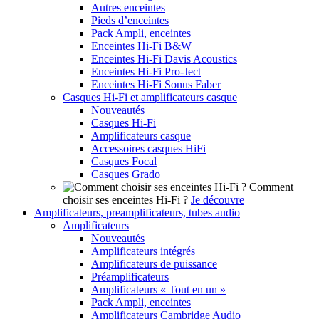
Autres enceintes
Pieds d’enceintes
Pack Ampli, enceintes
Enceintes Hi-Fi B&W
Enceintes Hi-Fi Davis Acoustics
Enceintes Hi-Fi Pro-Ject
Enceintes Hi-Fi Sonus Faber
Casques Hi-Fi et amplificateurs casque
Nouveautés
Casques Hi-Fi
Amplificateurs casque
Accessoires casques HiFi
Casques Focal
Casques Grado
Comment
choisir ses enceintes Hi-Fi ?
Je découvre
Amplificateurs, preamplificateurs, tubes audio
Amplificateurs
Nouveautés
Amplificateurs intégrés
Amplificateurs de puissance
Préamplificateurs
Amplificateurs « Tout en un »
Pack Ampli, enceintes
Amplificateurs Cambridge Audio