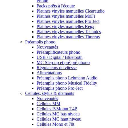
Phono
Packs prêts à l'écoute
Platines vinyles manuelles Clearaudio
Platines vinyles manuelles MoFi
Platines vinyles manuelles Pro-Ject
Platines vinyles manuelles Rega
Platines vinyles manuelles Technics
Platines vinyles manuelles Thorens
Préamplis phono
Nouveautés
Préamplificateurs phono
USB / Digital / Bluetooth
MC Step-up et pré-pré phono
Régulateurs de vitesse
Alimentations
Préamplis phono Lehmann Audio
Préamplis phono Musical Fidelity
Préamplis phono Pro-Ject
Cellules, stylus & diamants
Nouveautés
Cellules MM
Cellules P-Mount T4P
Cellules MC bas niveau
Cellules MC haut niveau
Cellules Mono et 78t