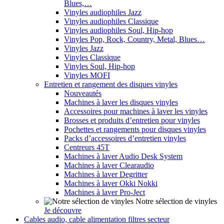
Blues,…
Vinyles audiophiles Jazz
Vinyles audiophiles Classique
Vinyles audiophiles Soul, Hip-hop
Vinyles Pop, Rock, Country, Metal, Blues…
Vinyles Jazz
Vinyles Classique
Vinyles Soul, Hip-hop
Vinyles MOFI
Entretien et rangement des disques vinyles
Nouveautés
Machines à laver les disques vinyles
Accessoires pour machines à laver les vinyles
Brosses et produits d’entretien pour vinyles
Pochettes et rangements pour disques vinyles
Packs d’accessoires d’entretien vinyles
Centreurs 45T
Machines à laver Audio Desk System
Machines à laver Clearaudio
Machines à laver Degritter
Machines à laver Okki Nokki
Machines à laver Pro-Ject
Notre sélection de vinyles
Je découvre
Cables audio, cable alimentation filtres secteur