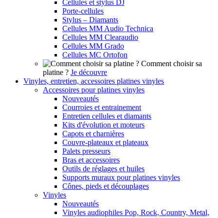
Cellules et stylus DJ
Porte-cellules
Stylus – Diamants
Cellules MM Audio Technica
Cellules MM Clearaudio
Cellules MM Grado
Cellules MC Ortofon
Comment choisir sa
platine ?
Je découvre
Vinyles, entretien, accessoires platines vinyles
Accessoires pour platines vinyles
Nouveautés
Courroies et entrainement
Entretien cellules et diamants
Kits d'évolution et moteurs
Capots et charnières
Couvre-plateaux et plateaux
Palets presseurs
Bras et accessoires
Outils de réglages et huiles
Supports muraux pour platines vinyles
Cônes, pieds et découplages
Vinyles
Nouveautés
Vinyles audiophiles Pop, Rock, Country, Metal,