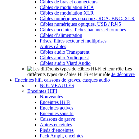
Câbles de bras et connecteurs
Câbles de modulation RCA
Câbles de modulation XLR
Câbles numériques coaxiaux, RCA, BNC, XLR
Câbles numériques optiques, USB / RJ45
Câbles enceintes, fiches bananes et fourches
Câbles d’alimentation
Prises, filtres secteur et multiprises
Autres câbles
Câbles audio Transparent
Câbles audio Audioquest
Câbles audio Viard Audio
Les
différents types de câbles Hi-Fi et leur rôle
Je découvre
Enceintes hifi, caissons de graves, casques audio
NOUVEAUTÉS
Enceintes HIFI
Nouveautés
Enceintes Hi-Fi
Enceintes actives
Enceintes sans fil
Caissons de grave
Autres enceintes
Pieds d’enceintes
Pack Ampli, enceintes