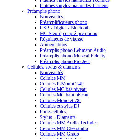
Platines vinyles manuelles Thorens
Préamplis phono
Nouveautés
Préamplificateurs phono
USB / Digital / Bluetooth
MC Step-up et pré-pré phono
Régulateurs de vitesse
Alimentations
Préamplis phono Lehmann Audio
Préamplis phono Musical Fidelity
Préamplis phono Pro-Ject
Cellules, stylus & diamants
Nouveautés
Cellules MM
Cellules P-Mount T4P
Cellules MC bas niveau
Cellules MC haut niveau
Cellules Mono et 78t
Cellules et stylus DJ
Porte-cellules
Stylus – Diamants
Cellules MM Audio Technica
Cellules MM Clearaudio
Cellules MM Grado