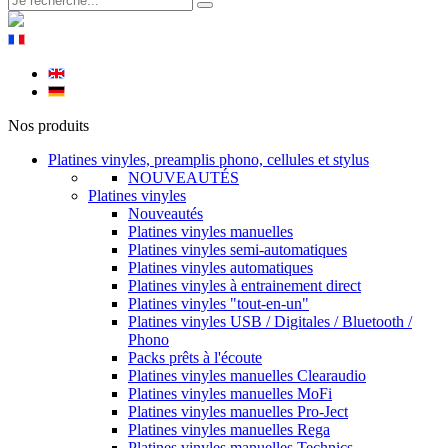
Nos produits
Platines vinyles, preamplis phono, cellules et stylus
NOUVEAUTÉS
Platines vinyles
Nouveautés
Platines vinyles manuelles
Platines vinyles semi-automatiques
Platines vinyles automatiques
Platines vinyles à entrainement direct
Platines vinyles "tout-en-un"
Platines vinyles USB / Digitales / Bluetooth /
Phono
Packs prêts à l'écoute
Platines vinyles manuelles Clearaudio
Platines vinyles manuelles MoFi
Platines vinyles manuelles Pro-Ject
Platines vinyles manuelles Rega
Platines vinyles manuelles Technics