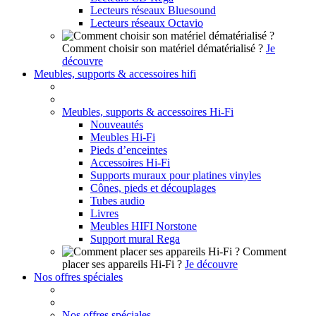
Lecteurs réseaux Bluesound
Lecteurs réseaux Octavio
Comment choisir son matériel dématérialisé ?
Je
découvre
Meubles, supports & accessoires hifi
Meubles, supports & accessoires Hi-Fi
Nouveautés
Meubles Hi-Fi
Pieds d’enceintes
Accessoires Hi-Fi
Supports muraux pour platines vinyles
Cônes, pieds et découplages
Tubes audio
Livres
Meubles HIFI Norstone
Support mural Rega
Comment
placer ses appareils Hi-Fi ?
Je découvre
Nos offres spéciales
Nos offres spéciales