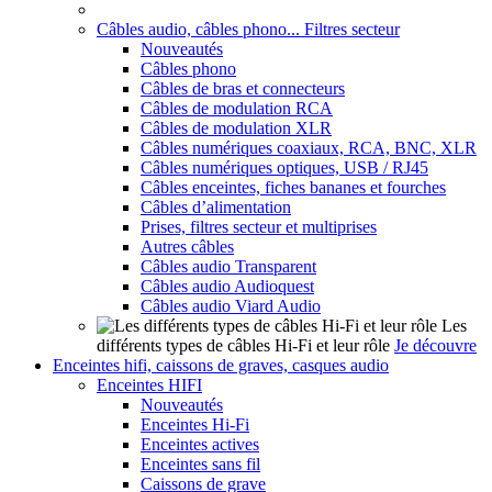
Câbles audio, câbles phono... Filtres secteur
Nouveautés
Câbles phono
Câbles de bras et connecteurs
Câbles de modulation RCA
Câbles de modulation XLR
Câbles numériques coaxiaux, RCA, BNC, XLR
Câbles numériques optiques, USB / RJ45
Câbles enceintes, fiches bananes et fourches
Câbles d’alimentation
Prises, filtres secteur et multiprises
Autres câbles
Câbles audio Transparent
Câbles audio Audioquest
Câbles audio Viard Audio
Les
différents types de câbles Hi-Fi et leur rôle
Je découvre
Enceintes hifi, caissons de graves, casques audio
Enceintes HIFI
Nouveautés
Enceintes Hi-Fi
Enceintes actives
Enceintes sans fil
Caissons de grave