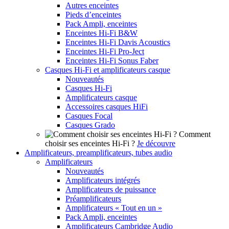
Autres enceintes
Pieds d’enceintes
Pack Ampli, enceintes
Enceintes Hi-Fi B&W
Enceintes Hi-Fi Davis Acoustics
Enceintes Hi-Fi Pro-Ject
Enceintes Hi-Fi Sonus Faber
Casques Hi-Fi et amplificateurs casque
Nouveautés
Casques Hi-Fi
Amplificateurs casque
Accessoires casques HiFi
Casques Focal
Casques Grado
Comment
choisir ses enceintes Hi-Fi ?
Je découvre
Amplificateurs, preamplificateurs, tubes audio
Amplificateurs
Nouveautés
Amplificateurs intégrés
Amplificateurs de puissance
Préamplificateurs
Amplificateurs « Tout en un »
Pack Ampli, enceintes
Amplificateurs Cambridge Audio