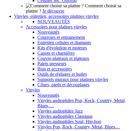
Cellules MC Ortofon
Comment choisir sa
platine ?
Je découvre
Vinyles, entretien, accessoires platines vinyles
NOUVEAUTÉS
Accessoires pour platines vinyles
Nouveautés
Courroies et entrainement
Entretien cellules et diamants
Kits d'évolution et moteurs
Capots et charnières
Couvre-plateaux et plateaux
Palets presseurs
Bras et accessoires
Outils de réglages et huiles
Supports muraux pour platines vinyles
Cônes, pieds et découplages
Vinyles
Nouveautés
Vinyles audiophiles Pop, Rock, Country, Metal,
Blues,…
Vinyles audiophiles Jazz
Vinyles audiophiles Classique
Vinyles audiophiles Soul, Hip-hop
Vinyles Pop, Rock, Country, Metal, Blues…