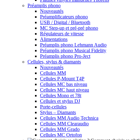
Préamplis phono
Nouveautés
Préamplificateurs phono
USB / Digital / Bluetooth
MC Step-up et pré-pré phono
Régulateurs de vitesse
Alimentations
Préamplis phono Lehmann Audio
Préamplis phono Musical Fidelity
Préamplis phono Pro-Ject
Cellules, stylus & diamants
Nouveautés
Cellules MM
Cellules P-Mount T4P
Cellules MC bas niveau
Cellules MC haut niveau
Cellules Mono et 78t
Cellules et stylus DJ
Porte-cellules
Stylus – Diamants
Cellules MM Audio Technica
Cellules MM Clearaudio
Cellules MM Grado
Cellules MC Ortofon