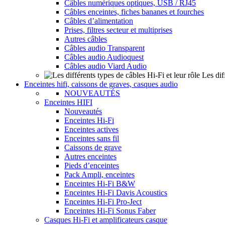
Câbles numériques optiques, USB / RJ45
Câbles enceintes, fiches bananes et fourches
Câbles d’alimentation
Prises, filtres secteur et multiprises
Autres câbles
Câbles audio Transparent
Câbles audio Audioquest
Câbles audio Viard Audio
Les dif
Enceintes hifi, caissons de graves, casques audio
NOUVEAUTÉS
Enceintes HIFI
Nouveautés
Enceintes Hi-Fi
Enceintes actives
Enceintes sans fil
Caissons de grave
Autres enceintes
Pieds d’enceintes
Pack Ampli, enceintes
Enceintes Hi-Fi B&W
Enceintes Hi-Fi Davis Acoustics
Enceintes Hi-Fi Pro-Ject
Enceintes Hi-Fi Sonus Faber
Casques Hi-Fi et amplificateurs casque