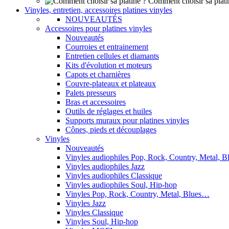
Comment choisir sa plati
Vinyles, entretien, accessoires platines vinyles
NOUVEAUTÉS
Accessoires pour platines vinyles
Nouveautés
Courroies et entrainement
Entretien cellules et diamants
Kits d'évolution et moteurs
Capots et charnières
Couvre-plateaux et plateaux
Palets presseurs
Bras et accessoires
Outils de réglages et huiles
Supports muraux pour platines vinyles
Cônes, pieds et découplages
Vinyles
Nouveautés
Vinyles audiophiles Pop, Rock, Country, Metal, 
Vinyles audiophiles Jazz
Vinyles audiophiles Classique
Vinyles audiophiles Soul, Hip-hop
Vinyles Pop, Rock, Country, Metal, Blues…
Vinyles Jazz
Vinyles Classique
Vinyles Soul, Hip-hop