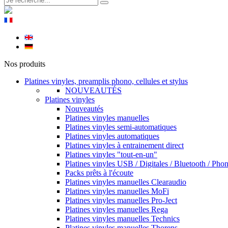
Nos produits
Platines vinyles, preamplis phono, cellules et stylus
NOUVEAUTÉS
Platines vinyles
Nouveautés
Platines vinyles manuelles
Platines vinyles semi-automatiques
Platines vinyles automatiques
Platines vinyles à entrainement direct
Platines vinyles "tout-en-un"
Platines vinyles USB / Digitales / Bluetooth / Pho
Packs prêts à l'écoute
Platines vinyles manuelles Clearaudio
Platines vinyles manuelles MoFi
Platines vinyles manuelles Pro-Ject
Platines vinyles manuelles Rega
Platines vinyles manuelles Technics
Platines vinyles manuelles Thorens