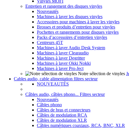
Vinyles MOFI
Entretien et rangement des disques vinyles
Nouveautés
Machines à laver les disques vinyles
Accessoires pour machines à laver les vinyles
Brosses et produits d’entretien pour vinyles
Pochettes et rangements pour disques vinyles
Packs d’accessoires d’entretien vinyles
Centreurs 45T
Machines à laver Audio Desk System
Machines à laver Clearaudio
Machines à laver Degritter
Machines à laver Okki Nokki
Machines à laver Pro-Ject
Notre sélection de vinyles
J
Cables audio, cable alimentation filtres secteur
NOUVEAUTÉS
Câbles audio, câbles phono... Filtres secteur
Nouveautés
Câbles phono
Câbles de bras et connecteurs
Câbles de modulation RCA
Câbles de modulation XLR
Câbles numériques coaxiaux, RCA, BNC, XLR