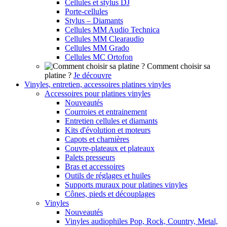
Cellules et stylus DJ
Porte-cellules
Stylus – Diamants
Cellules MM Audio Technica
Cellules MM Clearaudio
Cellules MM Grado
Cellules MC Ortofon
Comment choisir sa
platine ?
Je découvre
Vinyles, entretien, accessoires platines vinyles
Accessoires pour platines vinyles
Nouveautés
Courroies et entrainement
Entretien cellules et diamants
Kits d'évolution et moteurs
Capots et charnières
Couvre-plateaux et plateaux
Palets presseurs
Bras et accessoires
Outils de réglages et huiles
Supports muraux pour platines vinyles
Cônes, pieds et découplages
Vinyles
Nouveautés
Vinyles audiophiles Pop, Rock, Country, Metal,