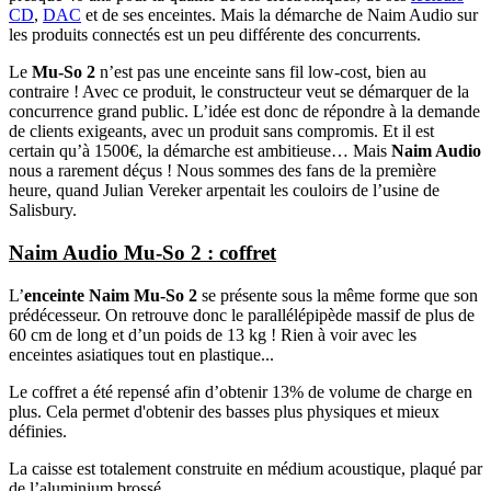
CD
,
DAC
et de ses enceintes. Mais la démarche de Naim Audio sur
les produits connectés est un peu différente des concurrents.
Le
Mu-So 2
n’est pas une enceinte sans fil low-cost, bien au
contraire ! Avec ce produit, le constructeur veut se démarquer de la
concurrence grand public. L’idée est donc de répondre à la demande
de clients exigeants, avec un produit sans compromis. Et il est
certain qu’à 1500€, la démarche est ambitieuse… Mais
Naim Audio
nous a rarement déçus ! Nous sommes des fans de la première
heure, quand Julian Vereker arpentait les couloirs de l’usine de
Salisbury.
Naim Audio Mu-So 2 : coffret
L’
enceinte Naim Mu-So 2
se présente sous la même forme que son
prédécesseur. On retrouve donc le parallélépipède massif de plus de
60 cm de long et d’un poids de 13 kg ! Rien à voir avec les
enceintes asiatiques tout en plastique...
Le coffret a été repensé afin d’obtenir 13% de volume de charge en
plus. Cela permet d'obtenir des basses plus physiques et mieux
définies.
La caisse est totalement construite en médium acoustique, plaqué par
de l’aluminium brossé.