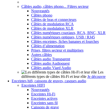
Câbles audio, câbles phono... Filtres secteur
Nouveautés
Câbles phono
Câbles de bras et connecteurs
Câbles de modulation RCA
Câbles de modulation XLR
Câbles numériques coaxiaux, RCA, BNC, XLR
Câbles numériques optiques, USB / RJ45
Câbles enceintes, fiches bananes et fourches
Câbles d’alimentation
Prises, filtres secteur et multiprises
Autres câbles
Câbles audio Transparent
Câbles audio Audioquest
Câbles audio Viard Audio
Les
différents types de câbles Hi-Fi et leur rôle
Je découvre
Enceintes hifi, caissons de graves, casques audio
Enceintes HIFI
Nouveautés
Enceintes Hi-Fi
Enceintes actives
Enceintes sans fil
Caissons de grave