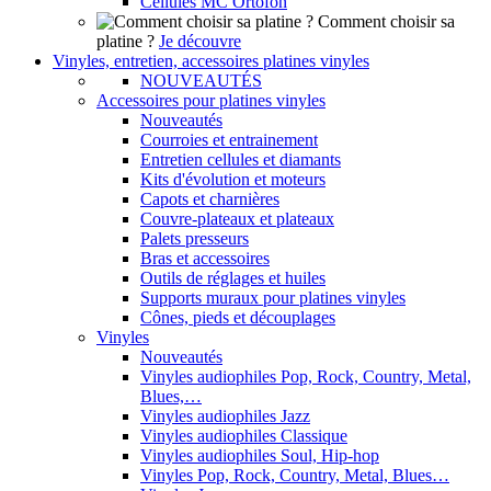
Cellules MC Ortofon
Comment choisir sa
platine ?
Je découvre
Vinyles, entretien, accessoires platines vinyles
NOUVEAUTÉS
Accessoires pour platines vinyles
Nouveautés
Courroies et entrainement
Entretien cellules et diamants
Kits d'évolution et moteurs
Capots et charnières
Couvre-plateaux et plateaux
Palets presseurs
Bras et accessoires
Outils de réglages et huiles
Supports muraux pour platines vinyles
Cônes, pieds et découplages
Vinyles
Nouveautés
Vinyles audiophiles Pop, Rock, Country, Metal,
Blues,…
Vinyles audiophiles Jazz
Vinyles audiophiles Classique
Vinyles audiophiles Soul, Hip-hop
Vinyles Pop, Rock, Country, Metal, Blues…