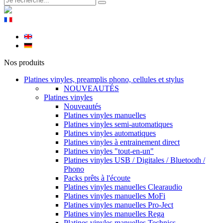
Nos produits
Platines vinyles, preamplis phono, cellules et stylus
NOUVEAUTÉS
Platines vinyles
Nouveautés
Platines vinyles manuelles
Platines vinyles semi-automatiques
Platines vinyles automatiques
Platines vinyles à entrainement direct
Platines vinyles "tout-en-un"
Platines vinyles USB / Digitales / Bluetooth /
Phono
Packs prêts à l'écoute
Platines vinyles manuelles Clearaudio
Platines vinyles manuelles MoFi
Platines vinyles manuelles Pro-Ject
Platines vinyles manuelles Rega
Platines vinyles manuelles Technics