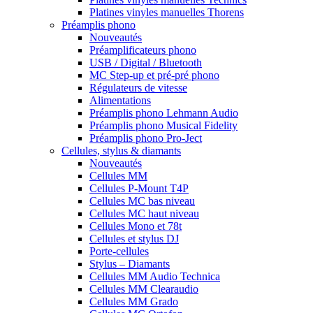
Platines vinyles manuelles Thorens
Préamplis phono
Nouveautés
Préamplificateurs phono
USB / Digital / Bluetooth
MC Step-up et pré-pré phono
Régulateurs de vitesse
Alimentations
Préamplis phono Lehmann Audio
Préamplis phono Musical Fidelity
Préamplis phono Pro-Ject
Cellules, stylus & diamants
Nouveautés
Cellules MM
Cellules P-Mount T4P
Cellules MC bas niveau
Cellules MC haut niveau
Cellules Mono et 78t
Cellules et stylus DJ
Porte-cellules
Stylus – Diamants
Cellules MM Audio Technica
Cellules MM Clearaudio
Cellules MM Grado