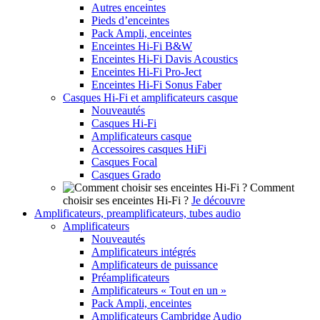
Autres enceintes
Pieds d’enceintes
Pack Ampli, enceintes
Enceintes Hi-Fi B&W
Enceintes Hi-Fi Davis Acoustics
Enceintes Hi-Fi Pro-Ject
Enceintes Hi-Fi Sonus Faber
Casques Hi-Fi et amplificateurs casque
Nouveautés
Casques Hi-Fi
Amplificateurs casque
Accessoires casques HiFi
Casques Focal
Casques Grado
Comment
choisir ses enceintes Hi-Fi ?
Je découvre
Amplificateurs, preamplificateurs, tubes audio
Amplificateurs
Nouveautés
Amplificateurs intégrés
Amplificateurs de puissance
Préamplificateurs
Amplificateurs « Tout en un »
Pack Ampli, enceintes
Amplificateurs Cambridge Audio