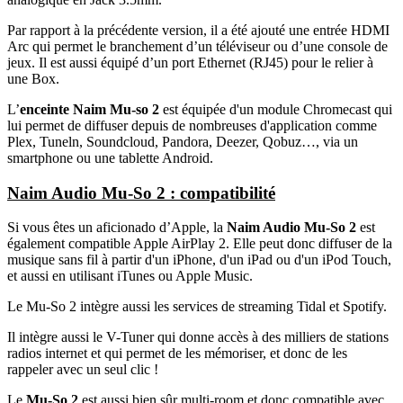
Par rapport à la précédente version, il a été ajouté une entrée HDMI
Arc qui permet le branchement d’un téléviseur ou d’une console de
jeux. Il est aussi équipé d’un port Ethernet (RJ45) pour le relier à
une Box.
L’
enceinte Naim Mu-so 2
est équipée d'un module Chromecast qui
lui permet de diffuser depuis de nombreuses d'application comme
Plex, Tuneln, Soundcloud, Pandora, Deezer, Qobuz…, via un
smartphone ou une tablette Android.
Naim Audio Mu-So 2 : compatibilité
Si vous êtes un aficionado d’Apple, la
Naim Audio Mu-So 2
est
également compatible Apple AirPlay 2. Elle peut donc diffuser de la
musique sans fil à partir d'un iPhone, d'un iPad ou d'un iPod Touch,
et aussi en utilisant iTunes ou Apple Music.
Le Mu-So 2 intègre aussi les services de streaming Tidal et Spotify.
Il intègre aussi le V-Tuner qui donne accès à des milliers de stations
radios internet et qui permet de les mémoriser, et donc de les
rappeler avec un seul clic !
Le
Mu-So 2
est aussi bien sûr multi-room et donc compatible avec