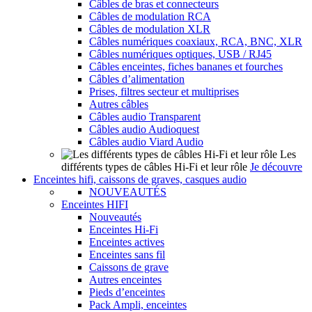
Câbles de bras et connecteurs
Câbles de modulation RCA
Câbles de modulation XLR
Câbles numériques coaxiaux, RCA, BNC, XLR
Câbles numériques optiques, USB / RJ45
Câbles enceintes, fiches bananes et fourches
Câbles d’alimentation
Prises, filtres secteur et multiprises
Autres câbles
Câbles audio Transparent
Câbles audio Audioquest
Câbles audio Viard Audio
Les
différents types de câbles Hi-Fi et leur rôle
Je découvre
Enceintes hifi, caissons de graves, casques audio
NOUVEAUTÉS
Enceintes HIFI
Nouveautés
Enceintes Hi-Fi
Enceintes actives
Enceintes sans fil
Caissons de grave
Autres enceintes
Pieds d’enceintes
Pack Ampli, enceintes