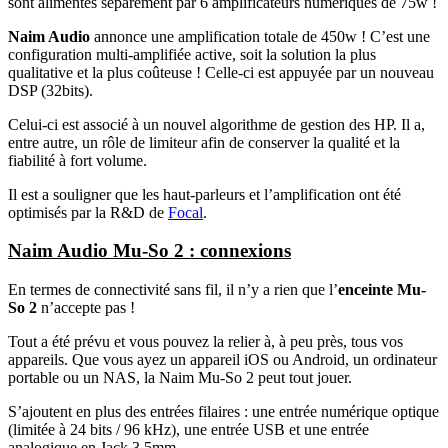
sont alimentés séparément par 6 amplificateurs numériques de 75w !
Naim Audio
annonce une amplification totale de 450w ! C’est une
configuration multi-amplifiée active, soit la solution la plus
qualitative et la plus coûteuse ! Celle-ci est appuyée par un nouveau
DSP (32bits).
Celui-ci est associé à un nouvel algorithme de gestion des HP. Il a,
entre autre, un rôle de limiteur afin de conserver la qualité et la
fiabilité à fort volume.
Il est a souligner que les haut-parleurs et l’amplification ont été
optimisés par la R&D de
Focal
.
Naim Audio Mu-So 2 : connexions
En termes de connectivité sans fil, il n’y a rien que l’
enceinte Mu-
So 2
n’accepte pas !
Tout a été prévu et vous pouvez la relier à, à peu près, tous vos
appareils. Que vous ayez un appareil iOS ou Android, un ordinateur
portable ou un NAS, la Naim Mu-So 2 peut tout jouer.
S’ajoutent en plus des entrées filaires : une entrée numérique optique
(limitée à 24 bits / 96 kHz), une entrée USB et une entrée
analogique en Jack 3.5mm.