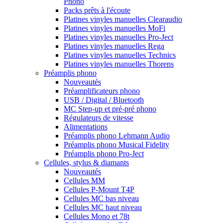
Phono
Packs prêts à l'écoute
Platines vinyles manuelles Clearaudio
Platines vinyles manuelles MoFi
Platines vinyles manuelles Pro-Ject
Platines vinyles manuelles Rega
Platines vinyles manuelles Technics
Platines vinyles manuelles Thorens
Préamplis phono
Nouveautés
Préamplificateurs phono
USB / Digital / Bluetooth
MC Step-up et pré-pré phono
Régulateurs de vitesse
Alimentations
Préamplis phono Lehmann Audio
Préamplis phono Musical Fidelity
Préamplis phono Pro-Ject
Cellules, stylus & diamants
Nouveautés
Cellules MM
Cellules P-Mount T4P
Cellules MC bas niveau
Cellules MC haut niveau
Cellules Mono et 78t