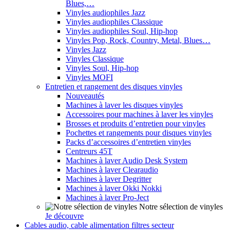
Blues,…
Vinyles audiophiles Jazz
Vinyles audiophiles Classique
Vinyles audiophiles Soul, Hip-hop
Vinyles Pop, Rock, Country, Metal, Blues…
Vinyles Jazz
Vinyles Classique
Vinyles Soul, Hip-hop
Vinyles MOFI
Entretien et rangement des disques vinyles
Nouveautés
Machines à laver les disques vinyles
Accessoires pour machines à laver les vinyles
Brosses et produits d’entretien pour vinyles
Pochettes et rangements pour disques vinyles
Packs d’accessoires d’entretien vinyles
Centreurs 45T
Machines à laver Audio Desk System
Machines à laver Clearaudio
Machines à laver Degritter
Machines à laver Okki Nokki
Machines à laver Pro-Ject
Notre sélection de vinyles
Je découvre
Cables audio, cable alimentation filtres secteur