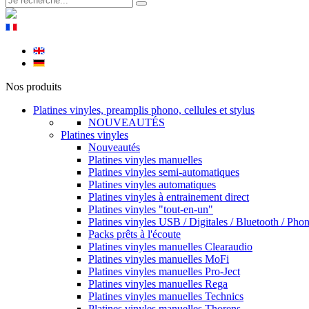
Nos produits
Platines vinyles, preamplis phono, cellules et stylus
NOUVEAUTÉS
Platines vinyles
Nouveautés
Platines vinyles manuelles
Platines vinyles semi-automatiques
Platines vinyles automatiques
Platines vinyles à entrainement direct
Platines vinyles "tout-en-un"
Platines vinyles USB / Digitales / Bluetooth / Pho
Packs prêts à l'écoute
Platines vinyles manuelles Clearaudio
Platines vinyles manuelles MoFi
Platines vinyles manuelles Pro-Ject
Platines vinyles manuelles Rega
Platines vinyles manuelles Technics
Platines vinyles manuelles Thorens