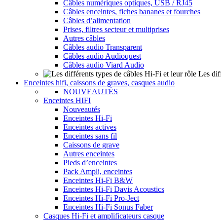
Câbles numériques optiques, USB / RJ45
Câbles enceintes, fiches bananes et fourches
Câbles d’alimentation
Prises, filtres secteur et multiprises
Autres câbles
Câbles audio Transparent
Câbles audio Audioquest
Câbles audio Viard Audio
Les dif
Enceintes hifi, caissons de graves, casques audio
NOUVEAUTÉS
Enceintes HIFI
Nouveautés
Enceintes Hi-Fi
Enceintes actives
Enceintes sans fil
Caissons de grave
Autres enceintes
Pieds d’enceintes
Pack Ampli, enceintes
Enceintes Hi-Fi B&W
Enceintes Hi-Fi Davis Acoustics
Enceintes Hi-Fi Pro-Ject
Enceintes Hi-Fi Sonus Faber
Casques Hi-Fi et amplificateurs casque