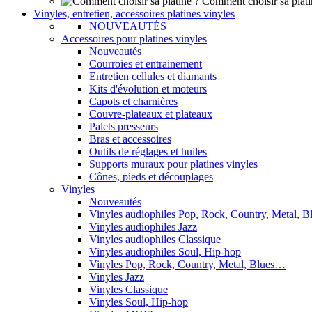
Comment choisir sa plati
Vinyles, entretien, accessoires platines vinyles
NOUVEAUTÉS
Accessoires pour platines vinyles
Nouveautés
Courroies et entrainement
Entretien cellules et diamants
Kits d'évolution et moteurs
Capots et charnières
Couvre-plateaux et plateaux
Palets presseurs
Bras et accessoires
Outils de réglages et huiles
Supports muraux pour platines vinyles
Cônes, pieds et découplages
Vinyles
Nouveautés
Vinyles audiophiles Pop, Rock, Country, Metal, 
Vinyles audiophiles Jazz
Vinyles audiophiles Classique
Vinyles audiophiles Soul, Hip-hop
Vinyles Pop, Rock, Country, Metal, Blues…
Vinyles Jazz
Vinyles Classique
Vinyles Soul, Hip-hop