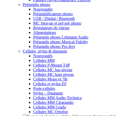
Préamplis phono
Nouveautés
Préamplificateurs phono
USB / Digital / Bluetooth
MC Step-up et pré-pré phono
Régulateurs de vitesse
Alimentations
Préamplis phono Lehmann Audio
Préamplis phono Musical Fidelity
Préamplis phono Pro-Ject
Cellules, stylus & diamants
Nouveautés
Cellules MM
Cellules P-Mount T4P
Cellules MC bas niveau
Cellules MC haut niveau
Cellules Mono et 78t
Cellules et stylus DJ
Porte-cellules
Stylus – Diamants
Cellules MM Audio Technica
Cellules MM Clearaudio
Cellules MM Grado
Cellules MC Ortofon