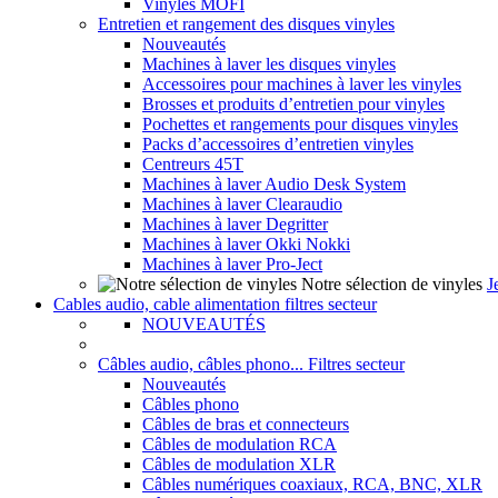
Vinyles MOFI
Entretien et rangement des disques vinyles
Nouveautés
Machines à laver les disques vinyles
Accessoires pour machines à laver les vinyles
Brosses et produits d’entretien pour vinyles
Pochettes et rangements pour disques vinyles
Packs d’accessoires d’entretien vinyles
Centreurs 45T
Machines à laver Audio Desk System
Machines à laver Clearaudio
Machines à laver Degritter
Machines à laver Okki Nokki
Machines à laver Pro-Ject
Notre sélection de vinyles
J
Cables audio, cable alimentation filtres secteur
NOUVEAUTÉS
Câbles audio, câbles phono... Filtres secteur
Nouveautés
Câbles phono
Câbles de bras et connecteurs
Câbles de modulation RCA
Câbles de modulation XLR
Câbles numériques coaxiaux, RCA, BNC, XLR