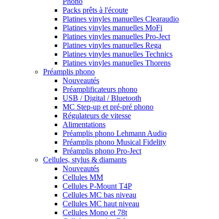
Phono
Packs prêts à l'écoute
Platines vinyles manuelles Clearaudio
Platines vinyles manuelles MoFi
Platines vinyles manuelles Pro-Ject
Platines vinyles manuelles Rega
Platines vinyles manuelles Technics
Platines vinyles manuelles Thorens
Préamplis phono
Nouveautés
Préamplificateurs phono
USB / Digital / Bluetooth
MC Step-up et pré-pré phono
Régulateurs de vitesse
Alimentations
Préamplis phono Lehmann Audio
Préamplis phono Musical Fidelity
Préamplis phono Pro-Ject
Cellules, stylus & diamants
Nouveautés
Cellules MM
Cellules P-Mount T4P
Cellules MC bas niveau
Cellules MC haut niveau
Cellules Mono et 78t