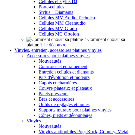
Cellules et stylus DJ
Porte-cellules
Stylus – Diamants
Cellules MM Audio Technica
Cellules MM Clearaudio
Cellules MM Grado
Cellules MC Ortofon
Comment choisir sa
platine ?
Je découvre
Vinyles, entretien, accessoires platines vinyles
Accessoires pour platines vinyles
Nouveautés
Courroies et entrainement
Entretien cellules et diamants
Kits d'évolution et moteurs
Capots et charnières
Couvre-plateaux et plateaux
Palets presseurs
Bras et accessoires
Outils de réglages et huiles
Supports muraux pour platines vinyles
Cônes, pieds et découplages
Vinyles
Nouveautés
Vinyles audiophiles Pop, Rock, Country, Metal,