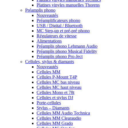
Platines vinyles manuelles Thorens
Préamplis phono
Nouveautés
Préamplificateurs phono
USB / Digital / Bluetooth
MC Step-up et pré-pré phono
Régulateurs de vitesse
Alimentations
Préamplis phono Lehmann Audio
Préamplis phono Musical Fidelity
Préamplis phono Pro-Ject
Cellules, stylus & diamants
Nouveautés
Cellules MM
Cellules P-Mount T4P
Cellules MC bas niveau
Cellules MC haut niveau
Cellules Mono et 78t
Cellules et stylus DJ
Porte-cellules
Stylus – Diamants
Cellules MM Audio Technica
Cellules MM Clearaudio
Cellules MM Grado