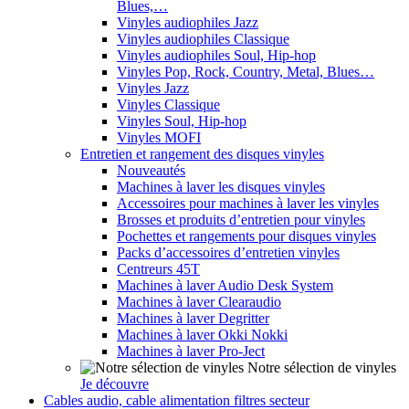
Blues,…
Vinyles audiophiles Jazz
Vinyles audiophiles Classique
Vinyles audiophiles Soul, Hip-hop
Vinyles Pop, Rock, Country, Metal, Blues…
Vinyles Jazz
Vinyles Classique
Vinyles Soul, Hip-hop
Vinyles MOFI
Entretien et rangement des disques vinyles
Nouveautés
Machines à laver les disques vinyles
Accessoires pour machines à laver les vinyles
Brosses et produits d’entretien pour vinyles
Pochettes et rangements pour disques vinyles
Packs d’accessoires d’entretien vinyles
Centreurs 45T
Machines à laver Audio Desk System
Machines à laver Clearaudio
Machines à laver Degritter
Machines à laver Okki Nokki
Machines à laver Pro-Ject
Notre sélection de vinyles
Je découvre
Cables audio, cable alimentation filtres secteur