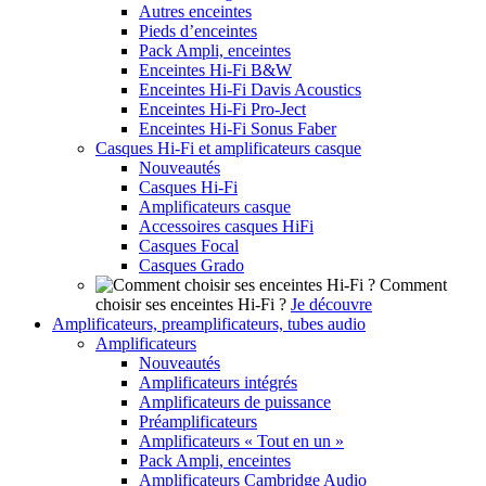
Autres enceintes
Pieds d’enceintes
Pack Ampli, enceintes
Enceintes Hi-Fi B&W
Enceintes Hi-Fi Davis Acoustics
Enceintes Hi-Fi Pro-Ject
Enceintes Hi-Fi Sonus Faber
Casques Hi-Fi et amplificateurs casque
Nouveautés
Casques Hi-Fi
Amplificateurs casque
Accessoires casques HiFi
Casques Focal
Casques Grado
Comment
choisir ses enceintes Hi-Fi ?
Je découvre
Amplificateurs, preamplificateurs, tubes audio
Amplificateurs
Nouveautés
Amplificateurs intégrés
Amplificateurs de puissance
Préamplificateurs
Amplificateurs « Tout en un »
Pack Ampli, enceintes
Amplificateurs Cambridge Audio