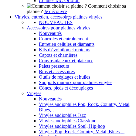
Cellules MC Ortofon
Comment choisir sa
platine ?
Je découvre
Vinyles, entretien, accessoires platines vinyles
NOUVEAUTÉS
Accessoires pour platines vinyles
Nouveautés
Courroies et entrainement
Entretien cellules et diamants
Kits d'évolution et moteurs
Capots et charnières
Couvre-plateaux et plateaux
Palets presseurs
Bras et accessoires
Outils de réglages et huiles
Supports muraux pour platines vinyles
Cônes, pieds et découplages
Vinyles
Nouveautés
Vinyles audiophiles Pop, Rock, Country, Metal,
Blues,…
Vinyles audiophiles Jazz
Vinyles audiophiles Classique
Vinyles audiophiles Soul, Hip-hop
Vinyles Pop, Rock, Country, Metal, Blues…