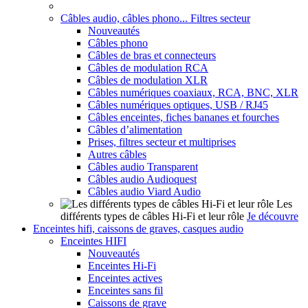
Câbles audio, câbles phono... Filtres secteur
Nouveautés
Câbles phono
Câbles de bras et connecteurs
Câbles de modulation RCA
Câbles de modulation XLR
Câbles numériques coaxiaux, RCA, BNC, XLR
Câbles numériques optiques, USB / RJ45
Câbles enceintes, fiches bananes et fourches
Câbles d’alimentation
Prises, filtres secteur et multiprises
Autres câbles
Câbles audio Transparent
Câbles audio Audioquest
Câbles audio Viard Audio
Les
différents types de câbles Hi-Fi et leur rôle
Je découvre
Enceintes hifi, caissons de graves, casques audio
Enceintes HIFI
Nouveautés
Enceintes Hi-Fi
Enceintes actives
Enceintes sans fil
Caissons de grave