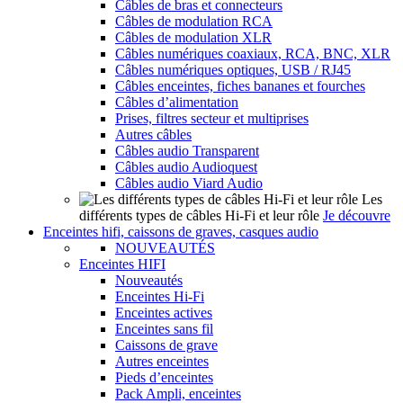
Câbles de bras et connecteurs
Câbles de modulation RCA
Câbles de modulation XLR
Câbles numériques coaxiaux, RCA, BNC, XLR
Câbles numériques optiques, USB / RJ45
Câbles enceintes, fiches bananes et fourches
Câbles d’alimentation
Prises, filtres secteur et multiprises
Autres câbles
Câbles audio Transparent
Câbles audio Audioquest
Câbles audio Viard Audio
Les
différents types de câbles Hi-Fi et leur rôle
Je découvre
Enceintes hifi, caissons de graves, casques audio
NOUVEAUTÉS
Enceintes HIFI
Nouveautés
Enceintes Hi-Fi
Enceintes actives
Enceintes sans fil
Caissons de grave
Autres enceintes
Pieds d’enceintes
Pack Ampli, enceintes