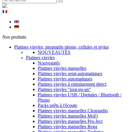
Nos produits
Platines vinyles, preamplis phono, cellules et stylus
NOUVEAUTÉS
Platines vinyles
Nouveautés
Platines vinyles manuelles
Platines vinyles semi-automatiques
Platines vinyles automatiques
Platines vinyles à entrainement direct
Platines vinyles "tout-en-un"
Platines vinyles USB / Digitales / Bluetooth /
Phono
Packs prêts à l'écoute
Platines vinyles manuelles Clearaudio
Platines vinyles manuelles MoFi
Platines vinyles manuelles Pro-Ject
Platines vinyles manuelles Rega
Platines vinyles manuelles Technics