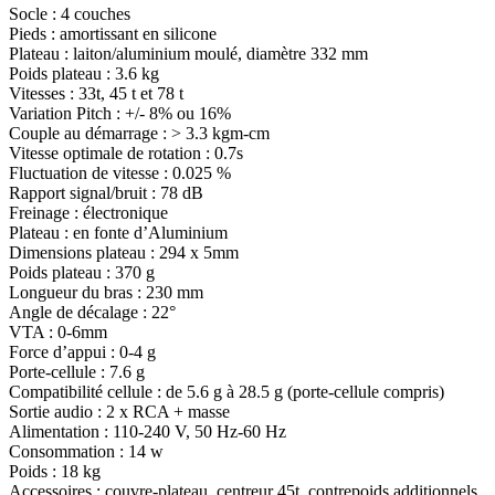
Socle : 4 couches
Pieds : amortissant en silicone
Plateau : laiton/aluminium moulé, diamètre 332 mm
Poids plateau : 3.6 kg
Vitesses : 33t, 45 t et 78 t
Variation Pitch : +/- 8% ou 16%
Couple au démarrage : > 3.3 kgm-cm
Vitesse optimale de rotation : 0.7s
Fluctuation de vitesse : 0.025 %
Rapport signal/bruit : 78 dB
Freinage : électronique
Plateau : en fonte d’Aluminium
Dimensions plateau : 294 x 5mm
Poids plateau : 370 g
Longueur du bras : 230 mm
Angle de décalage : 22°
VTA : 0-6mm
Force d’appui : 0-4 g
Porte-cellule : 7.6 g
Compatibilité cellule : de 5.6 g à 28.5 g (porte-cellule compris)
Sortie audio : 2 x RCA + masse
Alimentation : 110-240 V, 50 Hz-60 Hz
Consommation : 14 w
Poids : 18 kg
Accessoires : couvre-plateau, centreur 45t, contrepoids additionnels