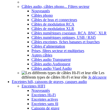
Câbles audio, câbles phono... Filtres secteur
Nouveautés
Câbles phono
Câbles de bras et connecteurs
Câbles de modulation RCA
Câbles de modulation XLR
Câbles numériques coaxiaux, RCA, BNC, XLR
Câbles numériques optiques, USB / RJ45
Câbles enceintes, fiches bananes et fourches
Câbles d’alimentation
Prises, filtres secteur et multiprises
Autres câbles
Câbles audio Transparent
Câbles audio Audioquest
Câbles audio Viard Audio
Les
différents types de câbles Hi-Fi et leur rôle
Je découvre
Enceintes hifi, caissons de graves, casques audio
Enceintes HIFI
Nouveautés
Enceintes Hi-Fi
Enceintes actives
Enceintes sans fil
Caissons de grave