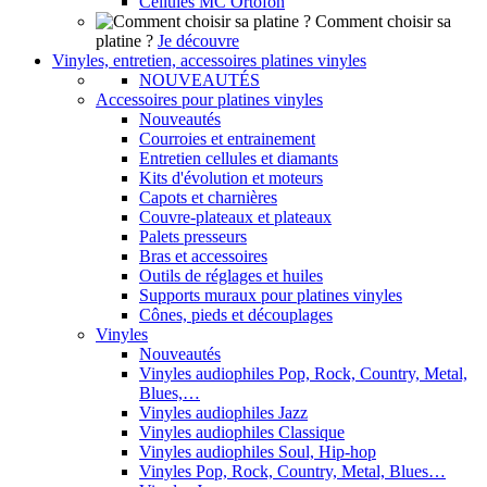
Cellules MC Ortofon
Comment choisir sa
platine ?
Je découvre
Vinyles, entretien, accessoires platines vinyles
NOUVEAUTÉS
Accessoires pour platines vinyles
Nouveautés
Courroies et entrainement
Entretien cellules et diamants
Kits d'évolution et moteurs
Capots et charnières
Couvre-plateaux et plateaux
Palets presseurs
Bras et accessoires
Outils de réglages et huiles
Supports muraux pour platines vinyles
Cônes, pieds et découplages
Vinyles
Nouveautés
Vinyles audiophiles Pop, Rock, Country, Metal,
Blues,…
Vinyles audiophiles Jazz
Vinyles audiophiles Classique
Vinyles audiophiles Soul, Hip-hop
Vinyles Pop, Rock, Country, Metal, Blues…