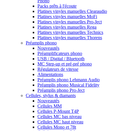
Phono
Packs prêts à l'écoute
Platines vinyles manuelles Clearaudio
Platines vinyles manuelles MoFi
Platines vinyles manuelles Pro-Ject
Platines vinyles manuelles Rega
Platines vinyles manuelles Technics
Platines vinyles manuelles Thorens
Préamplis phono
Nouveautés
Préamplificateurs phono
USB / Digital / Bluetooth
MC Step-up et pré-pré phono
Régulateurs de vitesse
Alimentations
Préamplis phono Lehmann Audio
Préamplis phono Musical Fidelity
Préamplis phono Pro-Ject
Cellules, stylus & diamants
Nouveautés
Cellules MM
Cellules P-Mount T4P
Cellules MC bas niveau
Cellules MC haut niveau
Cellules Mono et 78t