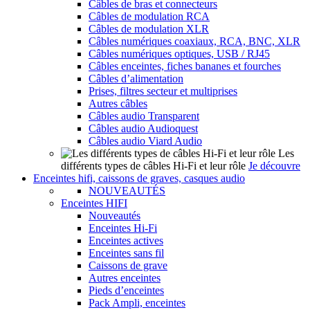
Câbles de bras et connecteurs
Câbles de modulation RCA
Câbles de modulation XLR
Câbles numériques coaxiaux, RCA, BNC, XLR
Câbles numériques optiques, USB / RJ45
Câbles enceintes, fiches bananes et fourches
Câbles d’alimentation
Prises, filtres secteur et multiprises
Autres câbles
Câbles audio Transparent
Câbles audio Audioquest
Câbles audio Viard Audio
Les
différents types de câbles Hi-Fi et leur rôle
Je découvre
Enceintes hifi, caissons de graves, casques audio
NOUVEAUTÉS
Enceintes HIFI
Nouveautés
Enceintes Hi-Fi
Enceintes actives
Enceintes sans fil
Caissons de grave
Autres enceintes
Pieds d’enceintes
Pack Ampli, enceintes