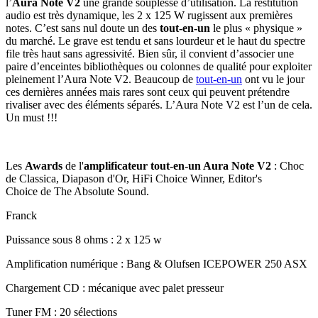
l’
Aura Note V2
une grande souplesse d’utilisation. La restitution
audio est très dynamique, les 2 x 125 W rugissent aux premières
notes. C’est sans nul doute un des
tout-en-un
le plus « physique »
du marché. Le grave est tendu et sans lourdeur et le haut du spectre
file très haut sans agressivité. Bien sûr, il convient d’associer une
paire d’enceintes bibliothèques ou colonnes de qualité pour exploiter
pleinement l’Aura Note V2. Beaucoup de
tout-en-un
ont vu le jour
ces dernières années mais rares sont ceux qui peuvent prétendre
rivaliser avec des éléments séparés. L’Aura Note V2 est l’un de cela.
Un must !!!
Les
Awards
de l'
amplificateur tout-en-un Aura Note V2
: Choc
de Classica, Diapason d'Or, HiFi Choice Winner, Editor's
Choice de The Absolute Sound.
Franck
Puissance sous 8 ohms : 2 x 125 w
Amplification numérique : Bang & Olufsen ICEPOWER 250 ASX
Chargement CD : mécanique avec palet presseur
Tuner FM : 20 sélections