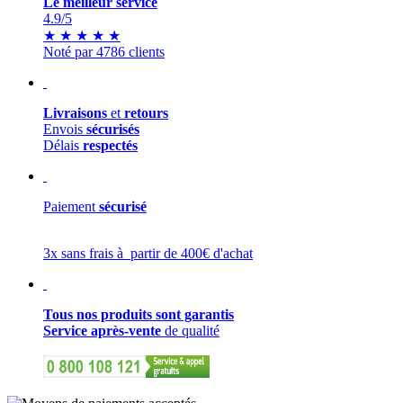
Le meilleur service
4.9
/5
★
★
★
★
★
Noté par 4786 clients
Livraisons
et
retours
Envois
sécurisés
Délais
respectés
Paiement
sécurisé
3x sans frais à partir de 400€ d'achat
Tous nos produits sont garantis
Service après-vente
de qualité