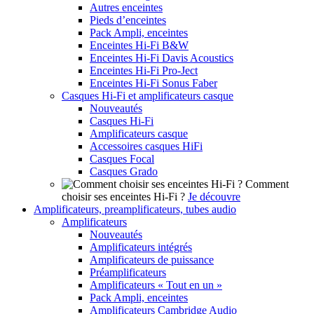
Autres enceintes
Pieds d’enceintes
Pack Ampli, enceintes
Enceintes Hi-Fi B&W
Enceintes Hi-Fi Davis Acoustics
Enceintes Hi-Fi Pro-Ject
Enceintes Hi-Fi Sonus Faber
Casques Hi-Fi et amplificateurs casque
Nouveautés
Casques Hi-Fi
Amplificateurs casque
Accessoires casques HiFi
Casques Focal
Casques Grado
Comment
choisir ses enceintes Hi-Fi ?
Je découvre
Amplificateurs, preamplificateurs, tubes audio
Amplificateurs
Nouveautés
Amplificateurs intégrés
Amplificateurs de puissance
Préamplificateurs
Amplificateurs « Tout en un »
Pack Ampli, enceintes
Amplificateurs Cambridge Audio