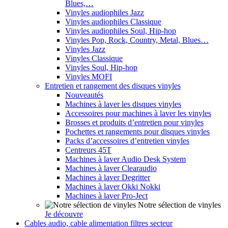
Blues,…
Vinyles audiophiles Jazz
Vinyles audiophiles Classique
Vinyles audiophiles Soul, Hip-hop
Vinyles Pop, Rock, Country, Metal, Blues…
Vinyles Jazz
Vinyles Classique
Vinyles Soul, Hip-hop
Vinyles MOFI
Entretien et rangement des disques vinyles
Nouveautés
Machines à laver les disques vinyles
Accessoires pour machines à laver les vinyles
Brosses et produits d’entretien pour vinyles
Pochettes et rangements pour disques vinyles
Packs d’accessoires d’entretien vinyles
Centreurs 45T
Machines à laver Audio Desk System
Machines à laver Clearaudio
Machines à laver Degritter
Machines à laver Okki Nokki
Machines à laver Pro-Ject
Notre sélection de vinyles
Je découvre
Cables audio, cable alimentation filtres secteur