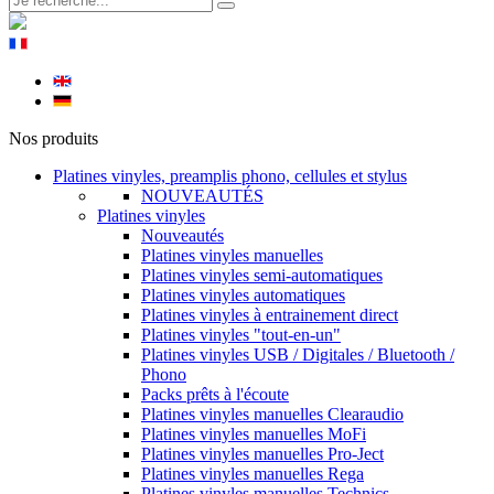
Nos produits
Platines vinyles, preamplis phono, cellules et stylus
NOUVEAUTÉS
Platines vinyles
Nouveautés
Platines vinyles manuelles
Platines vinyles semi-automatiques
Platines vinyles automatiques
Platines vinyles à entrainement direct
Platines vinyles "tout-en-un"
Platines vinyles USB / Digitales / Bluetooth /
Phono
Packs prêts à l'écoute
Platines vinyles manuelles Clearaudio
Platines vinyles manuelles MoFi
Platines vinyles manuelles Pro-Ject
Platines vinyles manuelles Rega
Platines vinyles manuelles Technics