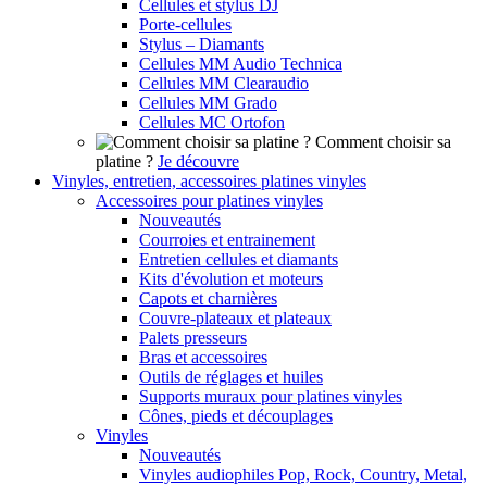
Cellules et stylus DJ
Porte-cellules
Stylus – Diamants
Cellules MM Audio Technica
Cellules MM Clearaudio
Cellules MM Grado
Cellules MC Ortofon
Comment choisir sa
platine ?
Je découvre
Vinyles, entretien, accessoires platines vinyles
Accessoires pour platines vinyles
Nouveautés
Courroies et entrainement
Entretien cellules et diamants
Kits d'évolution et moteurs
Capots et charnières
Couvre-plateaux et plateaux
Palets presseurs
Bras et accessoires
Outils de réglages et huiles
Supports muraux pour platines vinyles
Cônes, pieds et découplages
Vinyles
Nouveautés
Vinyles audiophiles Pop, Rock, Country, Metal,