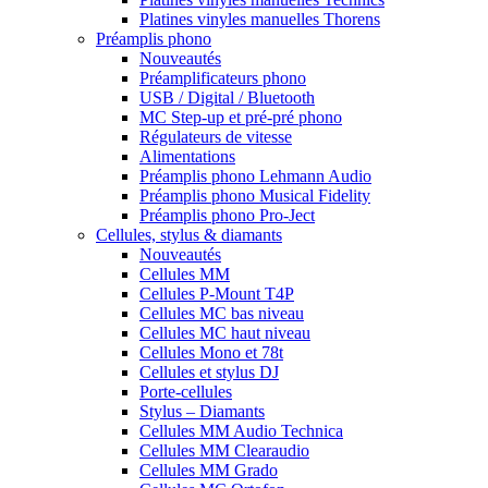
Platines vinyles manuelles Thorens
Préamplis phono
Nouveautés
Préamplificateurs phono
USB / Digital / Bluetooth
MC Step-up et pré-pré phono
Régulateurs de vitesse
Alimentations
Préamplis phono Lehmann Audio
Préamplis phono Musical Fidelity
Préamplis phono Pro-Ject
Cellules, stylus & diamants
Nouveautés
Cellules MM
Cellules P-Mount T4P
Cellules MC bas niveau
Cellules MC haut niveau
Cellules Mono et 78t
Cellules et stylus DJ
Porte-cellules
Stylus – Diamants
Cellules MM Audio Technica
Cellules MM Clearaudio
Cellules MM Grado