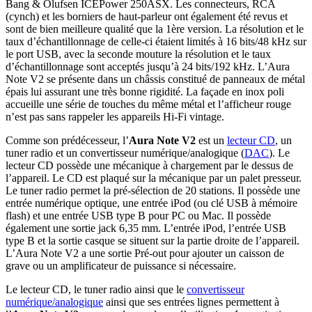
Bang & Olufsen ICEPower 250ASX. Les connecteurs, RCA
(cynch) et les borniers de haut-parleur ont également été revus et
sont de bien meilleure qualité que la 1ère version. La résolution et le
taux d’échantillonnage de celle-ci étaient limités à 16 bits/48 kHz sur
le port USB, avec la seconde mouture la résolution et le taux
d’échantillonnage sont acceptés jusqu’à 24 bits/192 kHz. L’Aura
Note V2 se présente dans un châssis constitué de panneaux de métal
épais lui assurant une très bonne rigidité. La façade en inox poli
accueille une série de touches du même métal et l’afficheur rouge
n’est pas sans rappeler les appareils Hi-Fi vintage.
Comme son prédécesseur, l’
Aura Note V2
est un
lecteur CD
, un
tuner radio et un convertisseur numérique/analogique (
DAC
). Le
lecteur CD possède une mécanique à chargement par le dessus de
l’appareil. Le CD est plaqué sur la mécanique par un palet presseur.
Le tuner radio permet la pré-sélection de 20 stations. Il possède une
entrée numérique optique, une entrée iPod (ou clé USB à mémoire
flash) et une entrée USB type B pour PC ou Mac. Il possède
également une sortie jack 6,35 mm. L’entrée iPod, l’entrée USB
type B et la sortie casque se situent sur la partie droite de l’appareil.
L’Aura Note V2 a une sortie Pré-out pour ajouter un caisson de
grave ou un amplificateur de puissance si nécessaire.
Le lecteur CD, le tuner radio ainsi que le
convertisseur
numérique/analogique
ainsi que ses entrées lignes permettent à