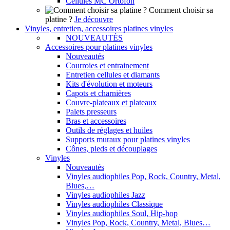
Cellules MC Ortofon
Comment choisir sa
platine ?
Je découvre
Vinyles, entretien, accessoires platines vinyles
NOUVEAUTÉS
Accessoires pour platines vinyles
Nouveautés
Courroies et entrainement
Entretien cellules et diamants
Kits d'évolution et moteurs
Capots et charnières
Couvre-plateaux et plateaux
Palets presseurs
Bras et accessoires
Outils de réglages et huiles
Supports muraux pour platines vinyles
Cônes, pieds et découplages
Vinyles
Nouveautés
Vinyles audiophiles Pop, Rock, Country, Metal,
Blues,…
Vinyles audiophiles Jazz
Vinyles audiophiles Classique
Vinyles audiophiles Soul, Hip-hop
Vinyles Pop, Rock, Country, Metal, Blues…