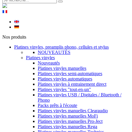
Nos produits
Platines vinyles, preamplis phono, cellules et stylus
NOUVEAUTÉS
Platines vinyles
Nouveautés
Platines vinyles manuelles
Platines vinyles semi-automatiques
Platines vinyles automatiques
Platines vinyles à entrainement direct
Platines vinyles "tout-en-un"
Platines vinyles USB / Digitales / Bluetooth /
Phono
Packs prêts à l'écoute
Platines vinyles manuelles Clearaudio
Platines vinyles manuelles MoFi
Platines vinyles manuelles Pro-Ject
Platines vinyles manuelles Rega
Platines vinyles manuelles Technics