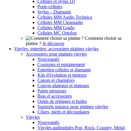
Cellules et stylus DJ
Porte-cellules
Stylus – Diamants
Cellules MM Audio Technica
Cellules MM Clearaudio
Cellules MM Grado
Cellules MC Ortofon
Comment choisir sa
platine ?
Je découvre
Vinyles, entretien, accessoires platines vinyles
Accessoires pour platines vinyles
Nouveautés
Courroies et entrainement
Entretien cellules et diamants
Kits d'évolution et moteurs
Capots et charnières
Couvre-plateaux et plateaux
Palets presseurs
Bras et accessoires
Outils de réglages et huiles
Supports muraux pour platines vinyles
Cônes, pieds et découplages
Vinyles
Nouveautés
Vinyles audiophiles Pop, Rock, Country, Metal,