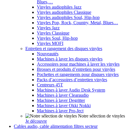
Blues,…
Vinyles audiophiles Jazz
Vinyles audiophiles Classique
Vinyles audiophiles Soul, Hip-hop
Vinyles Pop, Rock, Country, Metal, Blues…
Vinyles Jazz
Vinyles Classique
Vinyles Soul, Hip-hop
Vinyles MOFI
Entretien et rangement des disques vinyles
Nouveautés
Machines à laver les disques vinyles
Accessoires pour machines à laver les vinyles
Brosses et produits d’entretien pour vinyles
Pochettes et rangements pour disques vinyles
Packs d’accessoires d’entretien vinyles
Centreurs 45T
Machines à laver Audio Desk System
Machines à laver Clearaudio
Machines à laver Degritter
Machines à laver Okki Nokki
Machines à laver Pro-Ject
Notre sélection de vinyles
Je découvre
Cables audio, cable alimentation filtres secteur