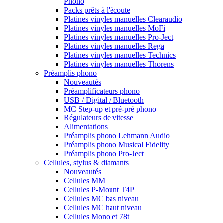
Phono
Packs prêts à l'écoute
Platines vinyles manuelles Clearaudio
Platines vinyles manuelles MoFi
Platines vinyles manuelles Pro-Ject
Platines vinyles manuelles Rega
Platines vinyles manuelles Technics
Platines vinyles manuelles Thorens
Préamplis phono
Nouveautés
Préamplificateurs phono
USB / Digital / Bluetooth
MC Step-up et pré-pré phono
Régulateurs de vitesse
Alimentations
Préamplis phono Lehmann Audio
Préamplis phono Musical Fidelity
Préamplis phono Pro-Ject
Cellules, stylus & diamants
Nouveautés
Cellules MM
Cellules P-Mount T4P
Cellules MC bas niveau
Cellules MC haut niveau
Cellules Mono et 78t