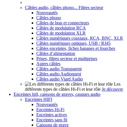
Câbles audio, câbles phono... Filtres secteur
Nouveautés
Câbles phono
Câbles de bras et connecteurs
Câbles de modulation RCA
Câbles de modulation XLR
Câbles numériques coaxiaux, RCA, BNC, XLR
Câbles numériques optiques, USB / RJ45
Câbles enceintes, fiches bananes et fourches
Câbles d’alimentation
Prises, filtres secteur et multiprises
Autres câbles
Câbles audio Transparent
Câbles audio Audioquest
Câbles audio Viard Audio
Les
différents types de câbles Hi-Fi et leur rôle
Je découvre
Enceintes hifi, caissons de graves, casques audio
Enceintes HIFI
Nouveautés
Enceintes Hi-Fi
Enceintes actives
Enceintes sans fil
Caissons de grave