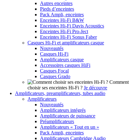
Autres enceintes
Pieds d’enceintes
Pack Ampli, enceintes
Enceintes Hi-Fi B&W
Enceintes Hi-Fi Davis Acoustics
Enceintes Hi-Fi Pro-Ject
Enceintes Hi-Fi Sonus Faber
Casques Hi-Fi et amplificateurs casque
Nouveautés
Casques Hi-Fi
Amplificateurs casque
Accessoires casques HiFi
Casques Focal
Casques Grado
Comment
choisir ses enceintes Hi-Fi ?
Je découvre
Amplificateurs, preamplificateurs, tubes audio
Amplificateurs
Nouveautés
Amplificateurs intégrés
Amplificateurs de puissance
Préamplificateurs
Amplificateurs « Tout en un »
Pack Ampli, enceintes
Amplificateurs Cambridge Audio