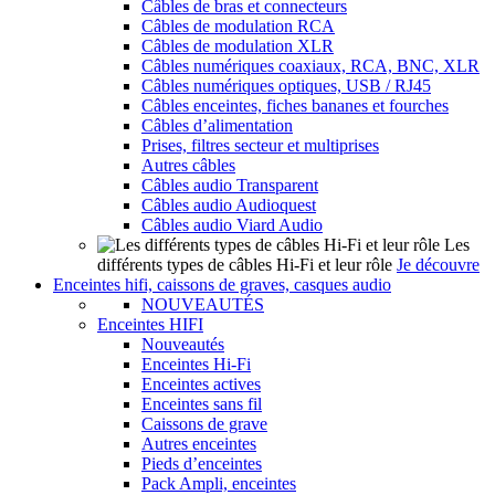
Câbles de bras et connecteurs
Câbles de modulation RCA
Câbles de modulation XLR
Câbles numériques coaxiaux, RCA, BNC, XLR
Câbles numériques optiques, USB / RJ45
Câbles enceintes, fiches bananes et fourches
Câbles d’alimentation
Prises, filtres secteur et multiprises
Autres câbles
Câbles audio Transparent
Câbles audio Audioquest
Câbles audio Viard Audio
Les
différents types de câbles Hi-Fi et leur rôle
Je découvre
Enceintes hifi, caissons de graves, casques audio
NOUVEAUTÉS
Enceintes HIFI
Nouveautés
Enceintes Hi-Fi
Enceintes actives
Enceintes sans fil
Caissons de grave
Autres enceintes
Pieds d’enceintes
Pack Ampli, enceintes