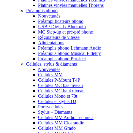
Platines vinyles manuelles Thorens
Préamplis phono
Nouveautés
Préamplificateurs phono
USB / Digital / Bluetooth
MC Step-up et pré-pré phono
Régulateurs de vitesse
Alimentations
Préamplis phono Lehmann Audio
Préamplis phono Musical Fidelity
Préamplis phono Pro-Ject
Cellules, stylus & diamants
Nouveautés
Cellules MM
Cellules P-Mount T4P
Cellules MC bas niveau
Cellules MC haut niveau
Cellules Mono et 78t
Cellules et stylus DJ
Porte-cellules
Stylus – Diamants
Cellules MM Audio Technica
Cellules MM Clearaudio
Cellules MM Grado