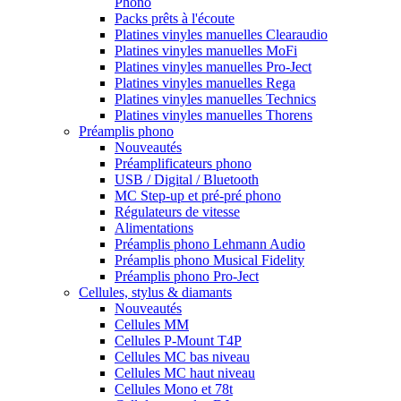
Phono
Packs prêts à l'écoute
Platines vinyles manuelles Clearaudio
Platines vinyles manuelles MoFi
Platines vinyles manuelles Pro-Ject
Platines vinyles manuelles Rega
Platines vinyles manuelles Technics
Platines vinyles manuelles Thorens
Préamplis phono
Nouveautés
Préamplificateurs phono
USB / Digital / Bluetooth
MC Step-up et pré-pré phono
Régulateurs de vitesse
Alimentations
Préamplis phono Lehmann Audio
Préamplis phono Musical Fidelity
Préamplis phono Pro-Ject
Cellules, stylus & diamants
Nouveautés
Cellules MM
Cellules P-Mount T4P
Cellules MC bas niveau
Cellules MC haut niveau
Cellules Mono et 78t