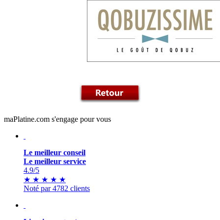
maPlatine.com s'engage pour vous
Le meilleur conseil
Le meilleur service
4.9
/5
★
★
★
★
★
Noté par 4782 clients