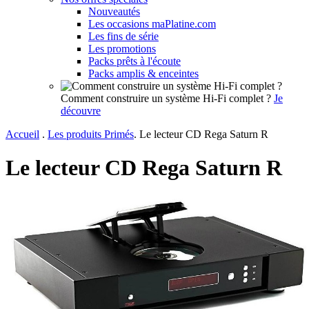
Nouveautés
Les occasions maPlatine.com
Les fins de série
Les promotions
Packs prêts à l'écoute
Packs amplis & enceintes
Comment construire un système Hi-Fi complet ?
Je
découvre
Accueil
.
Les produits Primés
.
Le lecteur CD Rega Saturn R
Le lecteur CD Rega Saturn R