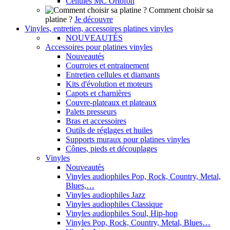
Cellules MC Ortofon
Comment choisir sa
platine ?
Je découvre
Vinyles, entretien, accessoires platines vinyles
NOUVEAUTÉS
Accessoires pour platines vinyles
Nouveautés
Courroies et entrainement
Entretien cellules et diamants
Kits d'évolution et moteurs
Capots et charnières
Couvre-plateaux et plateaux
Palets presseurs
Bras et accessoires
Outils de réglages et huiles
Supports muraux pour platines vinyles
Cônes, pieds et découplages
Vinyles
Nouveautés
Vinyles audiophiles Pop, Rock, Country, Metal,
Blues,…
Vinyles audiophiles Jazz
Vinyles audiophiles Classique
Vinyles audiophiles Soul, Hip-hop
Vinyles Pop, Rock, Country, Metal, Blues…