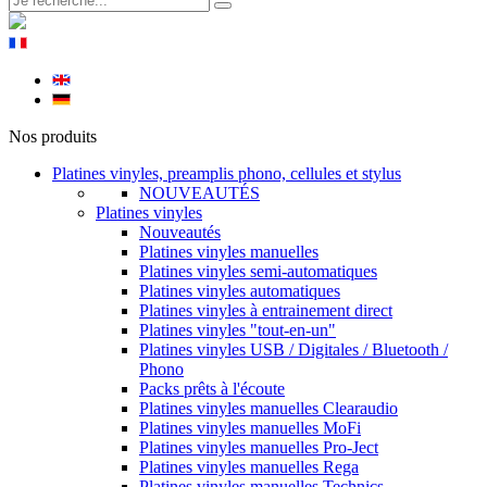
Nos produits
Platines vinyles, preamplis phono, cellules et stylus
NOUVEAUTÉS
Platines vinyles
Nouveautés
Platines vinyles manuelles
Platines vinyles semi-automatiques
Platines vinyles automatiques
Platines vinyles à entrainement direct
Platines vinyles "tout-en-un"
Platines vinyles USB / Digitales / Bluetooth /
Phono
Packs prêts à l'écoute
Platines vinyles manuelles Clearaudio
Platines vinyles manuelles MoFi
Platines vinyles manuelles Pro-Ject
Platines vinyles manuelles Rega
Platines vinyles manuelles Technics