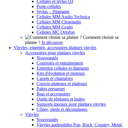
Cellules et stylus DJ
Porte-cellules
Stylus – Diamants
Cellules MM Audio Technica
Cellules MM Clearaudio
Cellules MM Grado
Cellules MC Ortofon
Comment choisir sa
platine ?
Je découvre
Vinyles, entretien, accessoires platines vinyles
Accessoires pour platines vinyles
Nouveautés
Courroies et entrainement
Entretien cellules et diamants
Kits d'évolution et moteurs
Capots et charnières
Couvre-plateaux et plateaux
Palets presseurs
Bras et accessoires
Outils de réglages et huiles
Supports muraux pour platines vinyles
Cônes, pieds et découplages
Vinyles
Nouveautés
Vinyles audiophiles Pop, Rock, Country, Metal,