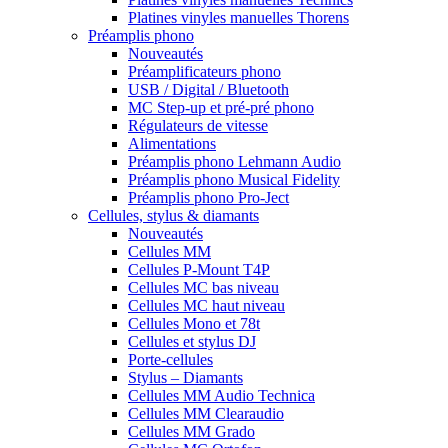
Platines vinyles manuelles Thorens
Préamplis phono
Nouveautés
Préamplificateurs phono
USB / Digital / Bluetooth
MC Step-up et pré-pré phono
Régulateurs de vitesse
Alimentations
Préamplis phono Lehmann Audio
Préamplis phono Musical Fidelity
Préamplis phono Pro-Ject
Cellules, stylus & diamants
Nouveautés
Cellules MM
Cellules P-Mount T4P
Cellules MC bas niveau
Cellules MC haut niveau
Cellules Mono et 78t
Cellules et stylus DJ
Porte-cellules
Stylus – Diamants
Cellules MM Audio Technica
Cellules MM Clearaudio
Cellules MM Grado