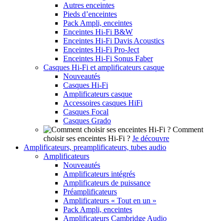
Autres enceintes
Pieds d’enceintes
Pack Ampli, enceintes
Enceintes Hi-Fi B&W
Enceintes Hi-Fi Davis Acoustics
Enceintes Hi-Fi Pro-Ject
Enceintes Hi-Fi Sonus Faber
Casques Hi-Fi et amplificateurs casque
Nouveautés
Casques Hi-Fi
Amplificateurs casque
Accessoires casques HiFi
Casques Focal
Casques Grado
Comment
choisir ses enceintes Hi-Fi ?
Je découvre
Amplificateurs, preamplificateurs, tubes audio
Amplificateurs
Nouveautés
Amplificateurs intégrés
Amplificateurs de puissance
Préamplificateurs
Amplificateurs « Tout en un »
Pack Ampli, enceintes
Amplificateurs Cambridge Audio