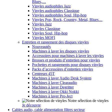
Blues,…
Vinyles audiophiles Jazz
Vinyles audiophiles Classique
Vinyles audiophiles Soul, Hip-hop
Vinyles Pop, Rock, Country, Metal, Blues…
Vinyles Jazz
Vinyles Classique
Vinyles Soul, Hip-hop
Vinyles MOFI
Entretien et rangement des disques vinyles
Nouveautés
Machines à laver les disques vinyles
Accessoires pour machines à laver les vinyles
Brosses et produits d’entretien pour vinyles
Pochettes et rangements pour disques vinyles
Packs d’accessoires d’entretien vinyles
Centreurs 45T
Machines à laver Audio Desk System
Machines à laver Clearaudio
Machines à laver Degritter
Machines à laver Okki Nokki
Machines à laver Pro-Ject
Notre sélection de vinyles
Je découvre
Cables audio, cable alimentation filtres secteur