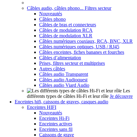
Câbles audio, câbles phono... Filtres secteur
Nouveautés
Câbles phono
Câbles de bras et connecteurs
Câbles de modulation RCA
Câbles de modulation XLR
Câbles numériques coaxiaux, RCA, BNC, XLR
Câbles numériques optiques, USB / RJ45
Câbles enceintes, fiches bananes et fourches
Câbles d’alimentation
Prises, filtres secteur et multiprises
Autres câbles
Câbles audio Transparent
Câbles audio Audioquest
Câbles audio Viard Audio
Les
différents types de câbles Hi-Fi et leur rôle
Je découvre
Enceintes hifi, caissons de graves, casques audio
Enceintes HIFI
Nouveautés
Enceintes Hi-Fi
Enceintes actives
Enceintes sans fil
Caissons de grave