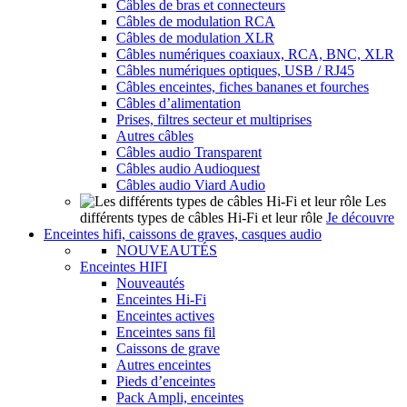
Câbles de bras et connecteurs
Câbles de modulation RCA
Câbles de modulation XLR
Câbles numériques coaxiaux, RCA, BNC, XLR
Câbles numériques optiques, USB / RJ45
Câbles enceintes, fiches bananes et fourches
Câbles d’alimentation
Prises, filtres secteur et multiprises
Autres câbles
Câbles audio Transparent
Câbles audio Audioquest
Câbles audio Viard Audio
Les
différents types de câbles Hi-Fi et leur rôle
Je découvre
Enceintes hifi, caissons de graves, casques audio
NOUVEAUTÉS
Enceintes HIFI
Nouveautés
Enceintes Hi-Fi
Enceintes actives
Enceintes sans fil
Caissons de grave
Autres enceintes
Pieds d’enceintes
Pack Ampli, enceintes