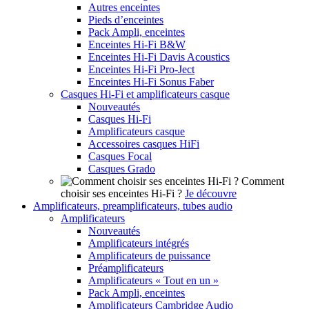
Autres enceintes
Pieds d’enceintes
Pack Ampli, enceintes
Enceintes Hi-Fi B&W
Enceintes Hi-Fi Davis Acoustics
Enceintes Hi-Fi Pro-Ject
Enceintes Hi-Fi Sonus Faber
Casques Hi-Fi et amplificateurs casque
Nouveautés
Casques Hi-Fi
Amplificateurs casque
Accessoires casques HiFi
Casques Focal
Casques Grado
Comment
choisir ses enceintes Hi-Fi ?
Je découvre
Amplificateurs, preamplificateurs, tubes audio
Amplificateurs
Nouveautés
Amplificateurs intégrés
Amplificateurs de puissance
Préamplificateurs
Amplificateurs « Tout en un »
Pack Ampli, enceintes
Amplificateurs Cambridge Audio