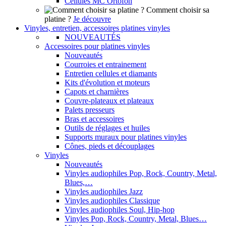
Cellules MC Ortofon
Comment choisir sa
platine ?
Je découvre
Vinyles, entretien, accessoires platines vinyles
NOUVEAUTÉS
Accessoires pour platines vinyles
Nouveautés
Courroies et entrainement
Entretien cellules et diamants
Kits d'évolution et moteurs
Capots et charnières
Couvre-plateaux et plateaux
Palets presseurs
Bras et accessoires
Outils de réglages et huiles
Supports muraux pour platines vinyles
Cônes, pieds et découplages
Vinyles
Nouveautés
Vinyles audiophiles Pop, Rock, Country, Metal,
Blues,…
Vinyles audiophiles Jazz
Vinyles audiophiles Classique
Vinyles audiophiles Soul, Hip-hop
Vinyles Pop, Rock, Country, Metal, Blues…