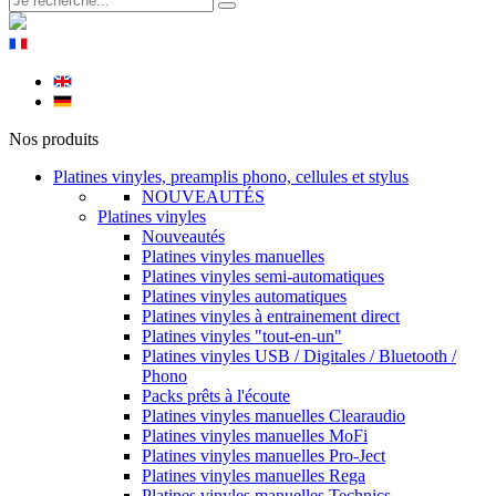
Nos produits
Platines vinyles, preamplis phono, cellules et stylus
NOUVEAUTÉS
Platines vinyles
Nouveautés
Platines vinyles manuelles
Platines vinyles semi-automatiques
Platines vinyles automatiques
Platines vinyles à entrainement direct
Platines vinyles "tout-en-un"
Platines vinyles USB / Digitales / Bluetooth /
Phono
Packs prêts à l'écoute
Platines vinyles manuelles Clearaudio
Platines vinyles manuelles MoFi
Platines vinyles manuelles Pro-Ject
Platines vinyles manuelles Rega
Platines vinyles manuelles Technics