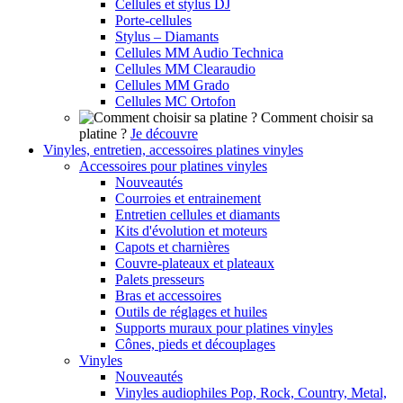
Cellules et stylus DJ
Porte-cellules
Stylus – Diamants
Cellules MM Audio Technica
Cellules MM Clearaudio
Cellules MM Grado
Cellules MC Ortofon
Comment choisir sa
platine ?
Je découvre
Vinyles, entretien, accessoires platines vinyles
Accessoires pour platines vinyles
Nouveautés
Courroies et entrainement
Entretien cellules et diamants
Kits d'évolution et moteurs
Capots et charnières
Couvre-plateaux et plateaux
Palets presseurs
Bras et accessoires
Outils de réglages et huiles
Supports muraux pour platines vinyles
Cônes, pieds et découplages
Vinyles
Nouveautés
Vinyles audiophiles Pop, Rock, Country, Metal,