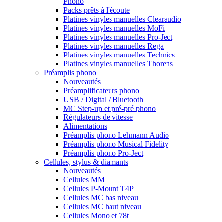
Phono
Packs prêts à l'écoute
Platines vinyles manuelles Clearaudio
Platines vinyles manuelles MoFi
Platines vinyles manuelles Pro-Ject
Platines vinyles manuelles Rega
Platines vinyles manuelles Technics
Platines vinyles manuelles Thorens
Préamplis phono
Nouveautés
Préamplificateurs phono
USB / Digital / Bluetooth
MC Step-up et pré-pré phono
Régulateurs de vitesse
Alimentations
Préamplis phono Lehmann Audio
Préamplis phono Musical Fidelity
Préamplis phono Pro-Ject
Cellules, stylus & diamants
Nouveautés
Cellules MM
Cellules P-Mount T4P
Cellules MC bas niveau
Cellules MC haut niveau
Cellules Mono et 78t