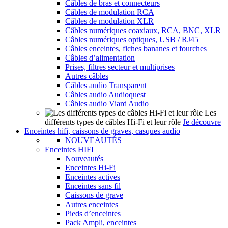
Câbles de bras et connecteurs
Câbles de modulation RCA
Câbles de modulation XLR
Câbles numériques coaxiaux, RCA, BNC, XLR
Câbles numériques optiques, USB / RJ45
Câbles enceintes, fiches bananes et fourches
Câbles d’alimentation
Prises, filtres secteur et multiprises
Autres câbles
Câbles audio Transparent
Câbles audio Audioquest
Câbles audio Viard Audio
Les
différents types de câbles Hi-Fi et leur rôle
Je découvre
Enceintes hifi, caissons de graves, casques audio
NOUVEAUTÉS
Enceintes HIFI
Nouveautés
Enceintes Hi-Fi
Enceintes actives
Enceintes sans fil
Caissons de grave
Autres enceintes
Pieds d’enceintes
Pack Ampli, enceintes