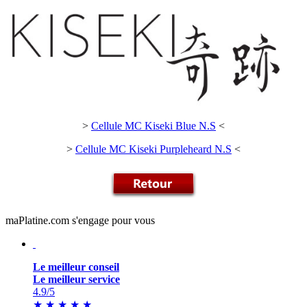
>
Cellule MC Kiseki Blue N.S
<
>
Cellule MC Kiseki Purpleheard N.S
<
maPlatine.com s'engage pour vous
Le meilleur conseil
Le meilleur service
4.9
/5
★
★
★
★
★