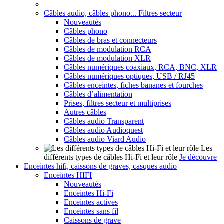
Câbles audio, câbles phono... Filtres secteur
Nouveautés
Câbles phono
Câbles de bras et connecteurs
Câbles de modulation RCA
Câbles de modulation XLR
Câbles numériques coaxiaux, RCA, BNC, XLR
Câbles numériques optiques, USB / RJ45
Câbles enceintes, fiches bananes et fourches
Câbles d’alimentation
Prises, filtres secteur et multiprises
Autres câbles
Câbles audio Transparent
Câbles audio Audioquest
Câbles audio Viard Audio
Les
différents types de câbles Hi-Fi et leur rôle
Je découvre
Enceintes hifi, caissons de graves, casques audio
Enceintes HIFI
Nouveautés
Enceintes Hi-Fi
Enceintes actives
Enceintes sans fil
Caissons de grave