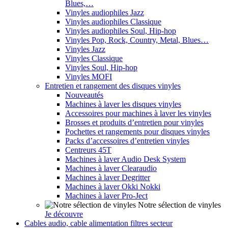
Blues,…
Vinyles audiophiles Jazz
Vinyles audiophiles Classique
Vinyles audiophiles Soul, Hip-hop
Vinyles Pop, Rock, Country, Metal, Blues…
Vinyles Jazz
Vinyles Classique
Vinyles Soul, Hip-hop
Vinyles MOFI
Entretien et rangement des disques vinyles
Nouveautés
Machines à laver les disques vinyles
Accessoires pour machines à laver les vinyles
Brosses et produits d’entretien pour vinyles
Pochettes et rangements pour disques vinyles
Packs d’accessoires d’entretien vinyles
Centreurs 45T
Machines à laver Audio Desk System
Machines à laver Clearaudio
Machines à laver Degritter
Machines à laver Okki Nokki
Machines à laver Pro-Ject
Notre sélection de vinyles
Je découvre
Cables audio, cable alimentation filtres secteur