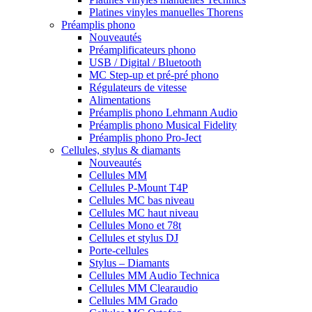
Platines vinyles manuelles Thorens
Préamplis phono
Nouveautés
Préamplificateurs phono
USB / Digital / Bluetooth
MC Step-up et pré-pré phono
Régulateurs de vitesse
Alimentations
Préamplis phono Lehmann Audio
Préamplis phono Musical Fidelity
Préamplis phono Pro-Ject
Cellules, stylus & diamants
Nouveautés
Cellules MM
Cellules P-Mount T4P
Cellules MC bas niveau
Cellules MC haut niveau
Cellules Mono et 78t
Cellules et stylus DJ
Porte-cellules
Stylus – Diamants
Cellules MM Audio Technica
Cellules MM Clearaudio
Cellules MM Grado