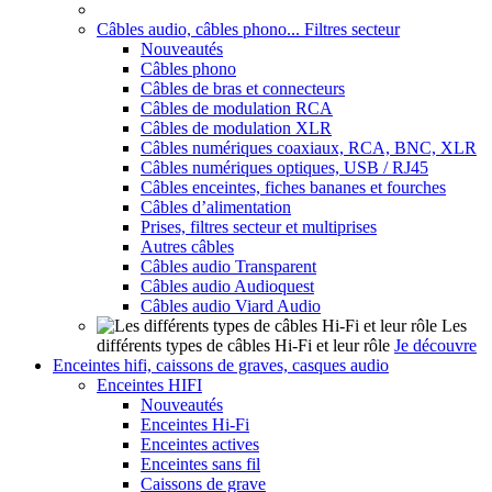
Câbles audio, câbles phono... Filtres secteur
Nouveautés
Câbles phono
Câbles de bras et connecteurs
Câbles de modulation RCA
Câbles de modulation XLR
Câbles numériques coaxiaux, RCA, BNC, XLR
Câbles numériques optiques, USB / RJ45
Câbles enceintes, fiches bananes et fourches
Câbles d’alimentation
Prises, filtres secteur et multiprises
Autres câbles
Câbles audio Transparent
Câbles audio Audioquest
Câbles audio Viard Audio
Les
différents types de câbles Hi-Fi et leur rôle
Je découvre
Enceintes hifi, caissons de graves, casques audio
Enceintes HIFI
Nouveautés
Enceintes Hi-Fi
Enceintes actives
Enceintes sans fil
Caissons de grave