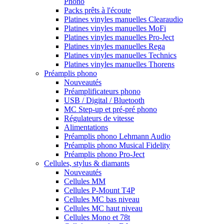
Phono
Packs prêts à l'écoute
Platines vinyles manuelles Clearaudio
Platines vinyles manuelles MoFi
Platines vinyles manuelles Pro-Ject
Platines vinyles manuelles Rega
Platines vinyles manuelles Technics
Platines vinyles manuelles Thorens
Préamplis phono
Nouveautés
Préamplificateurs phono
USB / Digital / Bluetooth
MC Step-up et pré-pré phono
Régulateurs de vitesse
Alimentations
Préamplis phono Lehmann Audio
Préamplis phono Musical Fidelity
Préamplis phono Pro-Ject
Cellules, stylus & diamants
Nouveautés
Cellules MM
Cellules P-Mount T4P
Cellules MC bas niveau
Cellules MC haut niveau
Cellules Mono et 78t