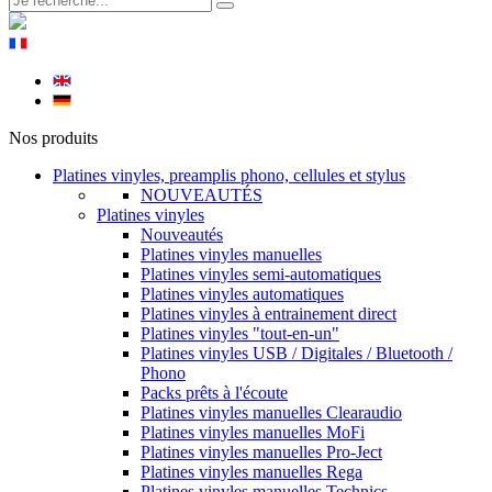
Nos produits
Platines vinyles, preamplis phono, cellules et stylus
NOUVEAUTÉS
Platines vinyles
Nouveautés
Platines vinyles manuelles
Platines vinyles semi-automatiques
Platines vinyles automatiques
Platines vinyles à entrainement direct
Platines vinyles "tout-en-un"
Platines vinyles USB / Digitales / Bluetooth /
Phono
Packs prêts à l'écoute
Platines vinyles manuelles Clearaudio
Platines vinyles manuelles MoFi
Platines vinyles manuelles Pro-Ject
Platines vinyles manuelles Rega
Platines vinyles manuelles Technics