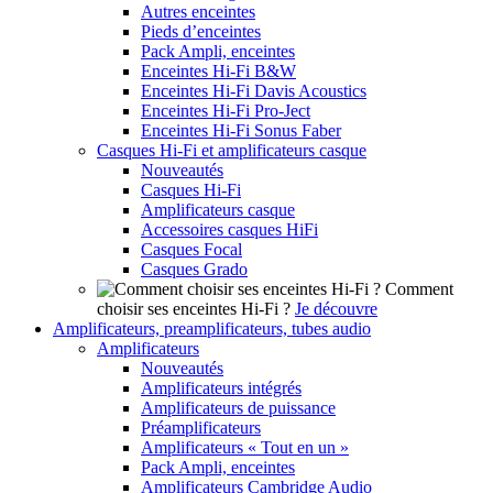
Autres enceintes
Pieds d’enceintes
Pack Ampli, enceintes
Enceintes Hi-Fi B&W
Enceintes Hi-Fi Davis Acoustics
Enceintes Hi-Fi Pro-Ject
Enceintes Hi-Fi Sonus Faber
Casques Hi-Fi et amplificateurs casque
Nouveautés
Casques Hi-Fi
Amplificateurs casque
Accessoires casques HiFi
Casques Focal
Casques Grado
Comment
choisir ses enceintes Hi-Fi ?
Je découvre
Amplificateurs, preamplificateurs, tubes audio
Amplificateurs
Nouveautés
Amplificateurs intégrés
Amplificateurs de puissance
Préamplificateurs
Amplificateurs « Tout en un »
Pack Ampli, enceintes
Amplificateurs Cambridge Audio