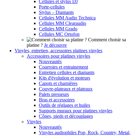
Cellules et stylus DJ
Porte-cellules
Stylus – Diamants
Cellules MM Audio Technica
Cellules MM Clearaudio
Cellules MM Grado
Cellules MC Ortofon
Comment choisir sa
platine ?
Je découvre
Vinyles, entretien, accessoires platines vinyles
Accessoires pour platines vinyles
Nouveautés
Courroies et entrainement
Entretien cellules et diamants
Kits d'évolution et moteurs
Capots et charnières
Couvre-plateaux et plateaux
Palets presseurs
Bras et accessoires
Outils de réglages et huiles
Supports muraux pour platines vinyles
Cônes, pieds et découplages
Vinyles
Nouveautés
Vinyles audiophiles Pop, Rock, Country, Metal,