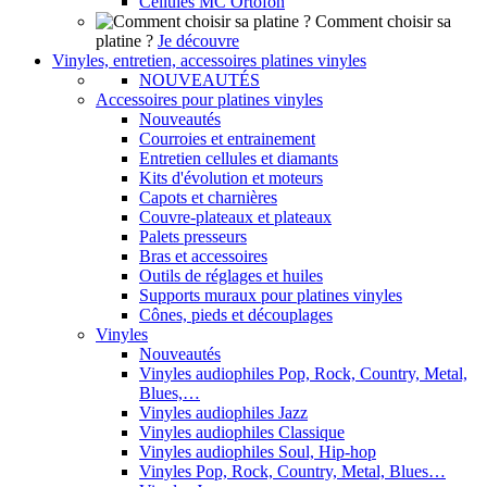
Cellules MC Ortofon
Comment choisir sa
platine ?
Je découvre
Vinyles, entretien, accessoires platines vinyles
NOUVEAUTÉS
Accessoires pour platines vinyles
Nouveautés
Courroies et entrainement
Entretien cellules et diamants
Kits d'évolution et moteurs
Capots et charnières
Couvre-plateaux et plateaux
Palets presseurs
Bras et accessoires
Outils de réglages et huiles
Supports muraux pour platines vinyles
Cônes, pieds et découplages
Vinyles
Nouveautés
Vinyles audiophiles Pop, Rock, Country, Metal,
Blues,…
Vinyles audiophiles Jazz
Vinyles audiophiles Classique
Vinyles audiophiles Soul, Hip-hop
Vinyles Pop, Rock, Country, Metal, Blues…