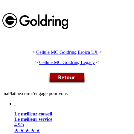
>
Cellule MC Goldring Eroica LX
<
>
Cellule MC Goldring Legacy
<
maPlatine.com s'engage pour vous
Le meilleur conseil
Le meilleur service
4.9
/5
★
★
★
★
★