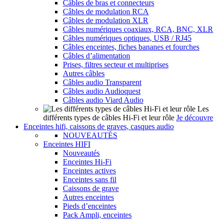
Câbles de bras et connecteurs
Câbles de modulation RCA
Câbles de modulation XLR
Câbles numériques coaxiaux, RCA, BNC, XLR
Câbles numériques optiques, USB / RJ45
Câbles enceintes, fiches bananes et fourches
Câbles d’alimentation
Prises, filtres secteur et multiprises
Autres câbles
Câbles audio Transparent
Câbles audio Audioquest
Câbles audio Viard Audio
Les
différents types de câbles Hi-Fi et leur rôle
Je découvre
Enceintes hifi, caissons de graves, casques audio
NOUVEAUTÉS
Enceintes HIFI
Nouveautés
Enceintes Hi-Fi
Enceintes actives
Enceintes sans fil
Caissons de grave
Autres enceintes
Pieds d’enceintes
Pack Ampli, enceintes