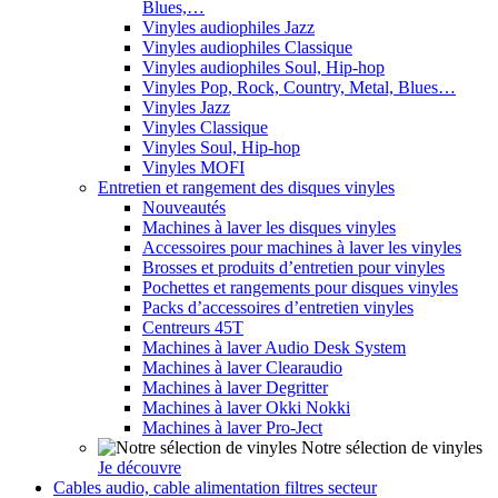
Blues,…
Vinyles audiophiles Jazz
Vinyles audiophiles Classique
Vinyles audiophiles Soul, Hip-hop
Vinyles Pop, Rock, Country, Metal, Blues…
Vinyles Jazz
Vinyles Classique
Vinyles Soul, Hip-hop
Vinyles MOFI
Entretien et rangement des disques vinyles
Nouveautés
Machines à laver les disques vinyles
Accessoires pour machines à laver les vinyles
Brosses et produits d’entretien pour vinyles
Pochettes et rangements pour disques vinyles
Packs d’accessoires d’entretien vinyles
Centreurs 45T
Machines à laver Audio Desk System
Machines à laver Clearaudio
Machines à laver Degritter
Machines à laver Okki Nokki
Machines à laver Pro-Ject
Notre sélection de vinyles
Je découvre
Cables audio, cable alimentation filtres secteur