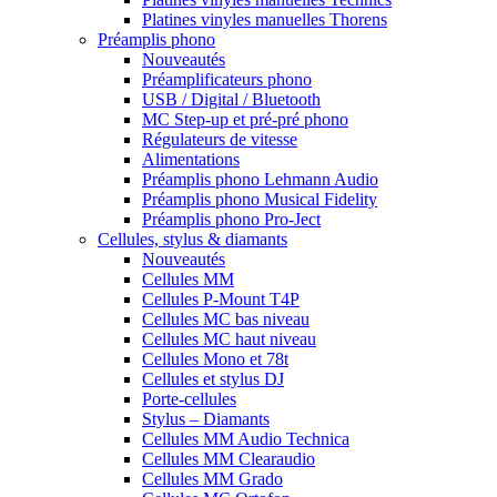
Platines vinyles manuelles Thorens
Préamplis phono
Nouveautés
Préamplificateurs phono
USB / Digital / Bluetooth
MC Step-up et pré-pré phono
Régulateurs de vitesse
Alimentations
Préamplis phono Lehmann Audio
Préamplis phono Musical Fidelity
Préamplis phono Pro-Ject
Cellules, stylus & diamants
Nouveautés
Cellules MM
Cellules P-Mount T4P
Cellules MC bas niveau
Cellules MC haut niveau
Cellules Mono et 78t
Cellules et stylus DJ
Porte-cellules
Stylus – Diamants
Cellules MM Audio Technica
Cellules MM Clearaudio
Cellules MM Grado