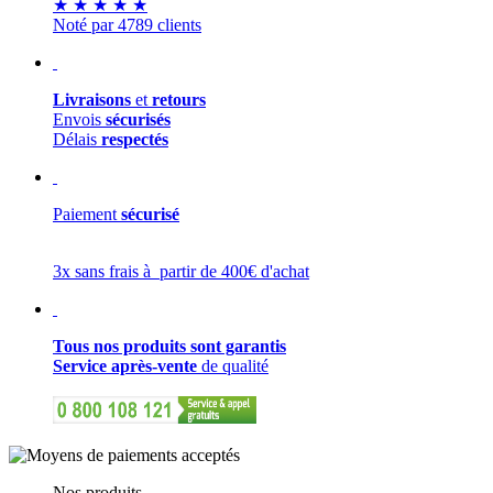
★
★
★
★
★
Noté par 4789 clients
Livraisons
et
retours
Envois
sécurisés
Délais
respectés
Paiement
sécurisé
3x sans frais à partir de 400€ d'achat
Tous nos produits sont garantis
Service après-vente
de qualité
Nos produits