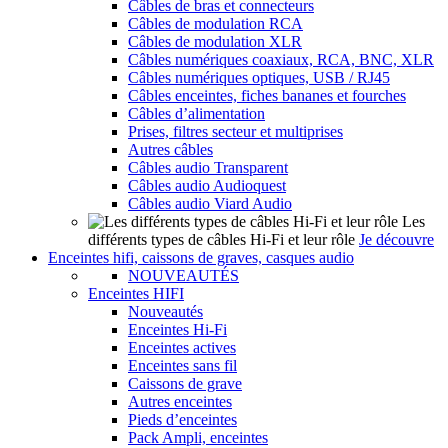
Câbles de bras et connecteurs
Câbles de modulation RCA
Câbles de modulation XLR
Câbles numériques coaxiaux, RCA, BNC, XLR
Câbles numériques optiques, USB / RJ45
Câbles enceintes, fiches bananes et fourches
Câbles d’alimentation
Prises, filtres secteur et multiprises
Autres câbles
Câbles audio Transparent
Câbles audio Audioquest
Câbles audio Viard Audio
Les
différents types de câbles Hi-Fi et leur rôle
Je découvre
Enceintes hifi, caissons de graves, casques audio
NOUVEAUTÉS
Enceintes HIFI
Nouveautés
Enceintes Hi-Fi
Enceintes actives
Enceintes sans fil
Caissons de grave
Autres enceintes
Pieds d’enceintes
Pack Ampli, enceintes