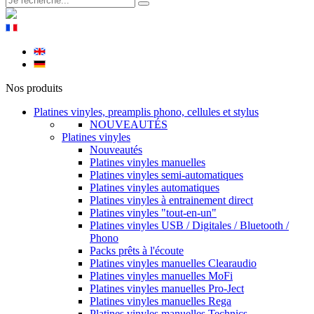
Nos produits
Platines vinyles, preamplis phono, cellules et stylus
NOUVEAUTÉS
Platines vinyles
Nouveautés
Platines vinyles manuelles
Platines vinyles semi-automatiques
Platines vinyles automatiques
Platines vinyles à entrainement direct
Platines vinyles "tout-en-un"
Platines vinyles USB / Digitales / Bluetooth /
Phono
Packs prêts à l'écoute
Platines vinyles manuelles Clearaudio
Platines vinyles manuelles MoFi
Platines vinyles manuelles Pro-Ject
Platines vinyles manuelles Rega
Platines vinyles manuelles Technics