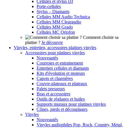
Cellules et stylus DJ
Porte-cellules
Stylus – Diamants
Cellules MM Audio Technica
Cellules MM Clearaudio
Cellules MM Grado
Cellules MC Ortofon
Comment choisir sa
platine ?
Je découvre
Vinyles, entretien, accessoires platines vinyles
Accessoires pour platines vinyles
Nouveautés
Courroies et entrainement
Entretien cellules et diamants
Kits d'évolution et moteurs
Capots et charnières
Couvre-plateaux et plateaux
Palets presseurs
Bras et accessoires
Outils de réglages et huiles
Supports muraux pour platines vinyles
Cônes, pieds et découplages
Vinyles
Nouveautés
Vinyles audiophiles Pop, Rock, Country, Metal,