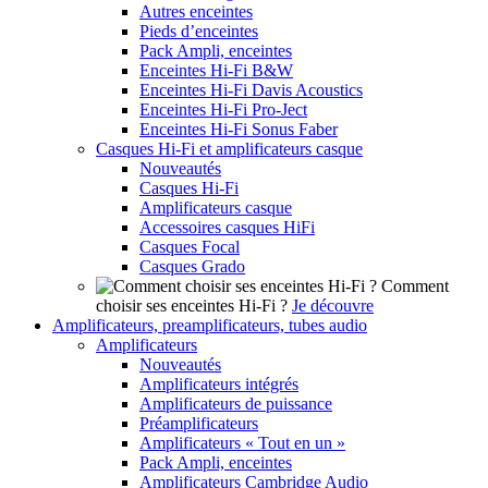
Autres enceintes
Pieds d’enceintes
Pack Ampli, enceintes
Enceintes Hi-Fi B&W
Enceintes Hi-Fi Davis Acoustics
Enceintes Hi-Fi Pro-Ject
Enceintes Hi-Fi Sonus Faber
Casques Hi-Fi et amplificateurs casque
Nouveautés
Casques Hi-Fi
Amplificateurs casque
Accessoires casques HiFi
Casques Focal
Casques Grado
Comment
choisir ses enceintes Hi-Fi ?
Je découvre
Amplificateurs, preamplificateurs, tubes audio
Amplificateurs
Nouveautés
Amplificateurs intégrés
Amplificateurs de puissance
Préamplificateurs
Amplificateurs « Tout en un »
Pack Ampli, enceintes
Amplificateurs Cambridge Audio