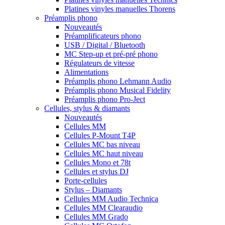
Platines vinyles manuelles Thorens
Préamplis phono
Nouveautés
Préamplificateurs phono
USB / Digital / Bluetooth
MC Step-up et pré-pré phono
Régulateurs de vitesse
Alimentations
Préamplis phono Lehmann Audio
Préamplis phono Musical Fidelity
Préamplis phono Pro-Ject
Cellules, stylus & diamants
Nouveautés
Cellules MM
Cellules P-Mount T4P
Cellules MC bas niveau
Cellules MC haut niveau
Cellules Mono et 78t
Cellules et stylus DJ
Porte-cellules
Stylus – Diamants
Cellules MM Audio Technica
Cellules MM Clearaudio
Cellules MM Grado