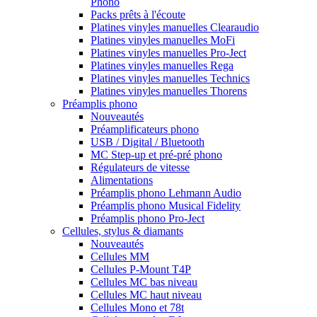
Phono
Packs prêts à l'écoute
Platines vinyles manuelles Clearaudio
Platines vinyles manuelles MoFi
Platines vinyles manuelles Pro-Ject
Platines vinyles manuelles Rega
Platines vinyles manuelles Technics
Platines vinyles manuelles Thorens
Préamplis phono
Nouveautés
Préamplificateurs phono
USB / Digital / Bluetooth
MC Step-up et pré-pré phono
Régulateurs de vitesse
Alimentations
Préamplis phono Lehmann Audio
Préamplis phono Musical Fidelity
Préamplis phono Pro-Ject
Cellules, stylus & diamants
Nouveautés
Cellules MM
Cellules P-Mount T4P
Cellules MC bas niveau
Cellules MC haut niveau
Cellules Mono et 78t