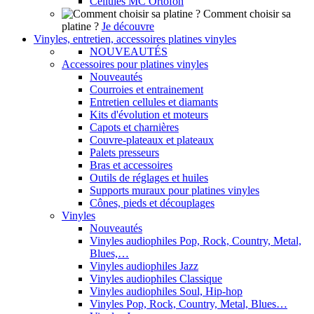
Cellules MC Ortofon
Comment choisir sa
platine ?
Je découvre
Vinyles, entretien, accessoires platines vinyles
NOUVEAUTÉS
Accessoires pour platines vinyles
Nouveautés
Courroies et entrainement
Entretien cellules et diamants
Kits d'évolution et moteurs
Capots et charnières
Couvre-plateaux et plateaux
Palets presseurs
Bras et accessoires
Outils de réglages et huiles
Supports muraux pour platines vinyles
Cônes, pieds et découplages
Vinyles
Nouveautés
Vinyles audiophiles Pop, Rock, Country, Metal,
Blues,…
Vinyles audiophiles Jazz
Vinyles audiophiles Classique
Vinyles audiophiles Soul, Hip-hop
Vinyles Pop, Rock, Country, Metal, Blues…