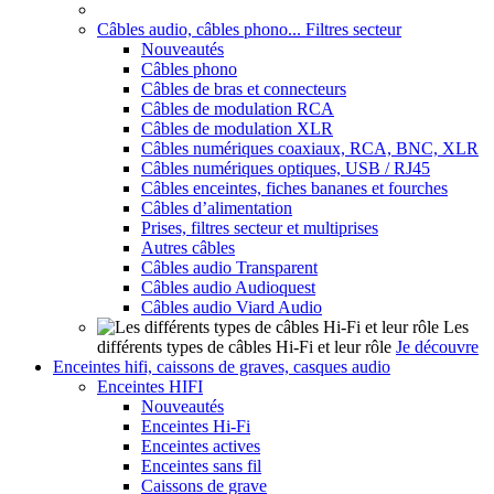
Câbles audio, câbles phono... Filtres secteur
Nouveautés
Câbles phono
Câbles de bras et connecteurs
Câbles de modulation RCA
Câbles de modulation XLR
Câbles numériques coaxiaux, RCA, BNC, XLR
Câbles numériques optiques, USB / RJ45
Câbles enceintes, fiches bananes et fourches
Câbles d’alimentation
Prises, filtres secteur et multiprises
Autres câbles
Câbles audio Transparent
Câbles audio Audioquest
Câbles audio Viard Audio
Les
différents types de câbles Hi-Fi et leur rôle
Je découvre
Enceintes hifi, caissons de graves, casques audio
Enceintes HIFI
Nouveautés
Enceintes Hi-Fi
Enceintes actives
Enceintes sans fil
Caissons de grave