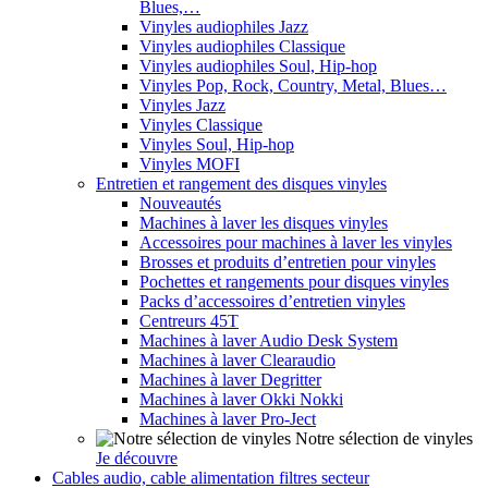
Blues,…
Vinyles audiophiles Jazz
Vinyles audiophiles Classique
Vinyles audiophiles Soul, Hip-hop
Vinyles Pop, Rock, Country, Metal, Blues…
Vinyles Jazz
Vinyles Classique
Vinyles Soul, Hip-hop
Vinyles MOFI
Entretien et rangement des disques vinyles
Nouveautés
Machines à laver les disques vinyles
Accessoires pour machines à laver les vinyles
Brosses et produits d’entretien pour vinyles
Pochettes et rangements pour disques vinyles
Packs d’accessoires d’entretien vinyles
Centreurs 45T
Machines à laver Audio Desk System
Machines à laver Clearaudio
Machines à laver Degritter
Machines à laver Okki Nokki
Machines à laver Pro-Ject
Notre sélection de vinyles
Je découvre
Cables audio, cable alimentation filtres secteur