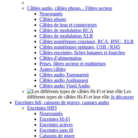
Câbles audio, câbles phono... Filtres secteur
Nouveautés
Câbles phono
Câbles de bras et connecteurs
Câbles de modulation RCA
Câbles de modulation XLR
Câbles numériques coaxiaux, RCA, BNC, XLR
Câbles numériques optiques, USB / RJ45
Câbles enceintes, fiches bananes et fourches
Câbles d’alimentation
Prises, filtres secteur et multiprises
Autres câbles
Câbles audio Transparent
Câbles audio Audioquest
Câbles audio Viard Audio
Les
différents types de câbles Hi-Fi et leur rôle
Je découvre
Enceintes hifi, caissons de graves, casques audio
Enceintes HIFI
Nouveautés
Enceintes Hi-Fi
Enceintes actives
Enceintes sans fil
Caissons de grave