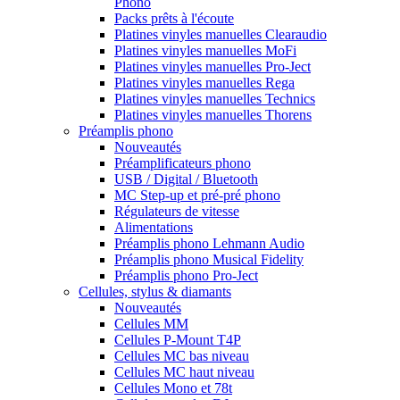
Phono
Packs prêts à l'écoute
Platines vinyles manuelles Clearaudio
Platines vinyles manuelles MoFi
Platines vinyles manuelles Pro-Ject
Platines vinyles manuelles Rega
Platines vinyles manuelles Technics
Platines vinyles manuelles Thorens
Préamplis phono
Nouveautés
Préamplificateurs phono
USB / Digital / Bluetooth
MC Step-up et pré-pré phono
Régulateurs de vitesse
Alimentations
Préamplis phono Lehmann Audio
Préamplis phono Musical Fidelity
Préamplis phono Pro-Ject
Cellules, stylus & diamants
Nouveautés
Cellules MM
Cellules P-Mount T4P
Cellules MC bas niveau
Cellules MC haut niveau
Cellules Mono et 78t