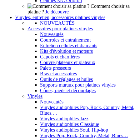
Cellules MC Ortofon
Comment choisir sa
platine ?
Je découvre
Vinyles, entretien, accessoires platines vinyles
NOUVEAUTÉS
Accessoires pour platines vinyles
Nouveautés
Courroies et entrainement
Entretien cellules et diamants
Kits d'évolution et moteurs
Capots et charnières
Couvre-plateaux et plateaux
Palets presseurs
Bras et accessoires
Outils de réglages et huiles
Supports muraux pour platines vinyles
Cônes, pieds et découplages
Vinyles
Nouveautés
Vinyles audiophiles Pop, Rock, Country, Metal,
Blues,…
Vinyles audiophiles Jazz
Vinyles audiophiles Classique
Vinyles audiophiles Soul, Hip-hop
Vinyles Pop, Rock, Country, Metal, Blues…