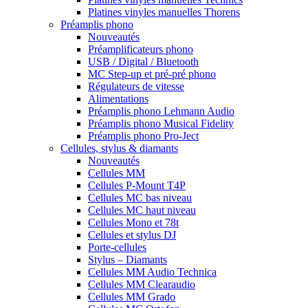
Platines vinyles manuelles Thorens
Préamplis phono
Nouveautés
Préamplificateurs phono
USB / Digital / Bluetooth
MC Step-up et pré-pré phono
Régulateurs de vitesse
Alimentations
Préamplis phono Lehmann Audio
Préamplis phono Musical Fidelity
Préamplis phono Pro-Ject
Cellules, stylus & diamants
Nouveautés
Cellules MM
Cellules P-Mount T4P
Cellules MC bas niveau
Cellules MC haut niveau
Cellules Mono et 78t
Cellules et stylus DJ
Porte-cellules
Stylus – Diamants
Cellules MM Audio Technica
Cellules MM Clearaudio
Cellules MM Grado