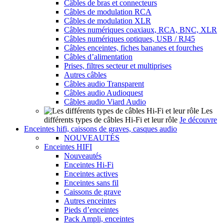
Câbles de bras et connecteurs
Câbles de modulation RCA
Câbles de modulation XLR
Câbles numériques coaxiaux, RCA, BNC, XLR
Câbles numériques optiques, USB / RJ45
Câbles enceintes, fiches bananes et fourches
Câbles d’alimentation
Prises, filtres secteur et multiprises
Autres câbles
Câbles audio Transparent
Câbles audio Audioquest
Câbles audio Viard Audio
Les
différents types de câbles Hi-Fi et leur rôle
Je découvre
Enceintes hifi, caissons de graves, casques audio
NOUVEAUTÉS
Enceintes HIFI
Nouveautés
Enceintes Hi-Fi
Enceintes actives
Enceintes sans fil
Caissons de grave
Autres enceintes
Pieds d’enceintes
Pack Ampli, enceintes