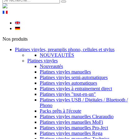
Nos produits
Platines vinyles, preamplis phono, cellules et stylus
NOUVEAUTÉS
Platines vinyles
Nouveautés
Platines vinyles manuelles
Platines vinyles semi-automatiques
Platines vinyles automatiques
Platines vinyles à entrainement direct
Platines vinyles "tout-en-un"
Platines vinyles USB / Digitales / Bluetooth /
Phono
Packs prêts à l'écoute
Platines vinyles manuelles Clearaudio
Platines vinyles manuelles MoFi
Platines vinyles manuelles Pro-Ject
Platines vinyles manuelles Rega
Platines vinyles manuelles Technics