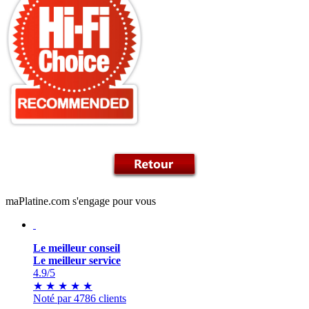
maPlatine.com s'engage pour vous
Le meilleur conseil
Le meilleur service
4.9
/5
★
★
★
★
★
Noté par 4786 clients