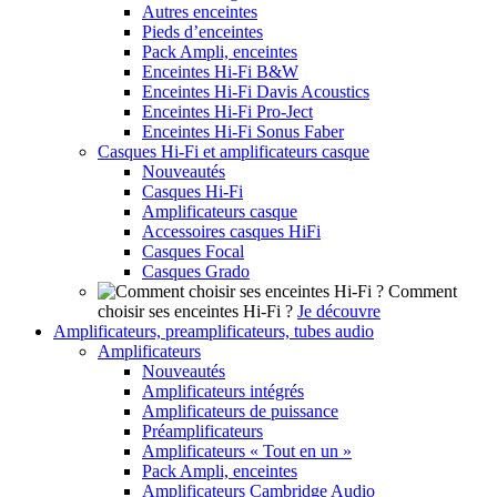
Autres enceintes
Pieds d’enceintes
Pack Ampli, enceintes
Enceintes Hi-Fi B&W
Enceintes Hi-Fi Davis Acoustics
Enceintes Hi-Fi Pro-Ject
Enceintes Hi-Fi Sonus Faber
Casques Hi-Fi et amplificateurs casque
Nouveautés
Casques Hi-Fi
Amplificateurs casque
Accessoires casques HiFi
Casques Focal
Casques Grado
Comment
choisir ses enceintes Hi-Fi ?
Je découvre
Amplificateurs, preamplificateurs, tubes audio
Amplificateurs
Nouveautés
Amplificateurs intégrés
Amplificateurs de puissance
Préamplificateurs
Amplificateurs « Tout en un »
Pack Ampli, enceintes
Amplificateurs Cambridge Audio