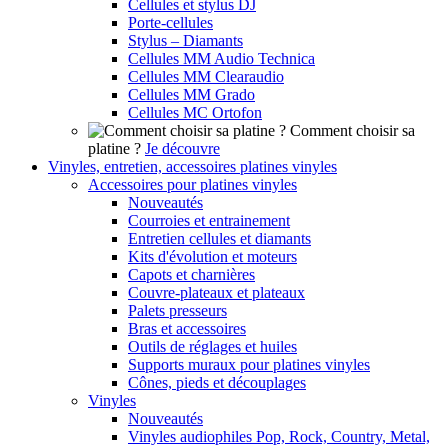
Cellules et stylus DJ
Porte-cellules
Stylus – Diamants
Cellules MM Audio Technica
Cellules MM Clearaudio
Cellules MM Grado
Cellules MC Ortofon
Comment choisir sa
platine ?
Je découvre
Vinyles, entretien, accessoires platines vinyles
Accessoires pour platines vinyles
Nouveautés
Courroies et entrainement
Entretien cellules et diamants
Kits d'évolution et moteurs
Capots et charnières
Couvre-plateaux et plateaux
Palets presseurs
Bras et accessoires
Outils de réglages et huiles
Supports muraux pour platines vinyles
Cônes, pieds et découplages
Vinyles
Nouveautés
Vinyles audiophiles Pop, Rock, Country, Metal,