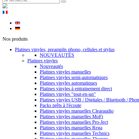
Nos produits
Platines vinyles, preamplis phono, cellules et stylus
NOUVEAUTÉS
Platines vinyles
Nouveautés
Platines vinyles manuelles
Platines vinyles semi-automatiques
Platines vinyles automatiques
Platines vinyles à entrainement direct
Platines vinyles "tout-en-un"
Platines vinyles USB / Digitales / Bluetooth / Pho
Packs prêts à l'écoute
Platines vinyles manuelles Clearaudio
Platines vinyles manuelles MoFi
Platines vinyles manuelles Pro-Ject
Platines vinyles manuelles Rega
Platines vinyles manuelles Technics
Platines vinyles manuelles Thorens