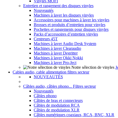
Vinyles MOFI
Entretien et rangement des disques vinyles
Nouveautés
Machines à laver les disques vinyles
Accessoires pour machines à laver les vinyles
Brosses et produits d’entretien pour vinyles
Pochettes et rangements pour disques vinyles
Packs d’accessoires d’entretien vinyles
Centreurs 45T
Machines à laver Audio Desk System
Machines à laver Clearaudio
Machines à laver Degritter
Machines à laver Okki Nokki
Machines à laver Pro-Ject
Notre sélection de vinyles
J
Cables audio, cable alimentation filtres secteur
NOUVEAUTÉS
Câbles audio, câbles phono... Filtres secteur
Nouveautés
Câbles phono
Câbles de bras et connecteurs
Câbles de modulation RCA
Câbles de modulation XLR
Câbles numériques coaxiaux, RCA, BNC, XLR