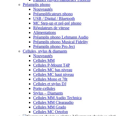
Préamplis phono
Nouveautés
Préamplificateurs phono
USB / Digital / Bluetooth
MC Step-up et pré-pré phono
Régulateurs de vitesse
Alimentations
Préamplis phono Lehmann Audio
Préamplis phono Musical Fidelity
Préamplis phono Pro-Ject
Cellules, stylus & diamants
Nouveautés
Cellules MM
Cellules P-Mount T4P
Cellules MC bas niveau
Cellules MC haut niveau
Cellules Mono et 78t
Cellules et stylus DJ
Porte-cellules
Stylus – Diamants
Cellules MM Audio Technica
Cellules MM Clearaudio
Cellules MM Grado
Cellules MC Ortofon