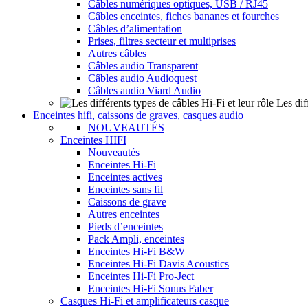
Câbles numériques optiques, USB / RJ45
Câbles enceintes, fiches bananes et fourches
Câbles d’alimentation
Prises, filtres secteur et multiprises
Autres câbles
Câbles audio Transparent
Câbles audio Audioquest
Câbles audio Viard Audio
Les dif
Enceintes hifi, caissons de graves, casques audio
NOUVEAUTÉS
Enceintes HIFI
Nouveautés
Enceintes Hi-Fi
Enceintes actives
Enceintes sans fil
Caissons de grave
Autres enceintes
Pieds d’enceintes
Pack Ampli, enceintes
Enceintes Hi-Fi B&W
Enceintes Hi-Fi Davis Acoustics
Enceintes Hi-Fi Pro-Ject
Enceintes Hi-Fi Sonus Faber
Casques Hi-Fi et amplificateurs casque