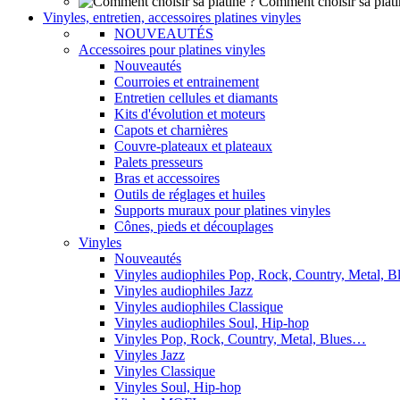
Comment choisir sa plati
Vinyles, entretien, accessoires platines vinyles
NOUVEAUTÉS
Accessoires pour platines vinyles
Nouveautés
Courroies et entrainement
Entretien cellules et diamants
Kits d'évolution et moteurs
Capots et charnières
Couvre-plateaux et plateaux
Palets presseurs
Bras et accessoires
Outils de réglages et huiles
Supports muraux pour platines vinyles
Cônes, pieds et découplages
Vinyles
Nouveautés
Vinyles audiophiles Pop, Rock, Country, Metal, 
Vinyles audiophiles Jazz
Vinyles audiophiles Classique
Vinyles audiophiles Soul, Hip-hop
Vinyles Pop, Rock, Country, Metal, Blues…
Vinyles Jazz
Vinyles Classique
Vinyles Soul, Hip-hop