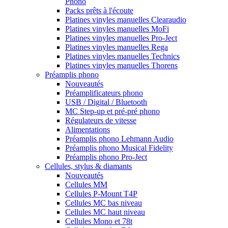
Phono
Packs prêts à l'écoute
Platines vinyles manuelles Clearaudio
Platines vinyles manuelles MoFi
Platines vinyles manuelles Pro-Ject
Platines vinyles manuelles Rega
Platines vinyles manuelles Technics
Platines vinyles manuelles Thorens
Préamplis phono
Nouveautés
Préamplificateurs phono
USB / Digital / Bluetooth
MC Step-up et pré-pré phono
Régulateurs de vitesse
Alimentations
Préamplis phono Lehmann Audio
Préamplis phono Musical Fidelity
Préamplis phono Pro-Ject
Cellules, stylus & diamants
Nouveautés
Cellules MM
Cellules P-Mount T4P
Cellules MC bas niveau
Cellules MC haut niveau
Cellules Mono et 78t