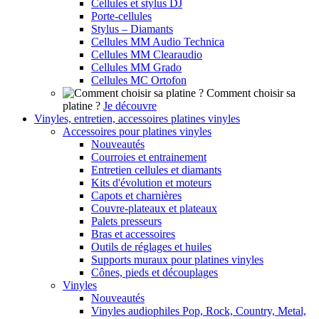
Cellules et stylus DJ
Porte-cellules
Stylus – Diamants
Cellules MM Audio Technica
Cellules MM Clearaudio
Cellules MM Grado
Cellules MC Ortofon
Comment choisir sa
platine ?
Je découvre
Vinyles, entretien, accessoires platines vinyles
Accessoires pour platines vinyles
Nouveautés
Courroies et entrainement
Entretien cellules et diamants
Kits d'évolution et moteurs
Capots et charnières
Couvre-plateaux et plateaux
Palets presseurs
Bras et accessoires
Outils de réglages et huiles
Supports muraux pour platines vinyles
Cônes, pieds et découplages
Vinyles
Nouveautés
Vinyles audiophiles Pop, Rock, Country, Metal,