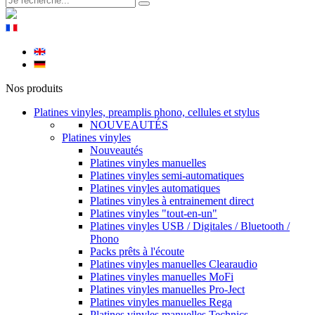
Nos produits
Platines vinyles, preamplis phono, cellules et stylus
NOUVEAUTÉS
Platines vinyles
Nouveautés
Platines vinyles manuelles
Platines vinyles semi-automatiques
Platines vinyles automatiques
Platines vinyles à entrainement direct
Platines vinyles "tout-en-un"
Platines vinyles USB / Digitales / Bluetooth /
Phono
Packs prêts à l'écoute
Platines vinyles manuelles Clearaudio
Platines vinyles manuelles MoFi
Platines vinyles manuelles Pro-Ject
Platines vinyles manuelles Rega
Platines vinyles manuelles Technics