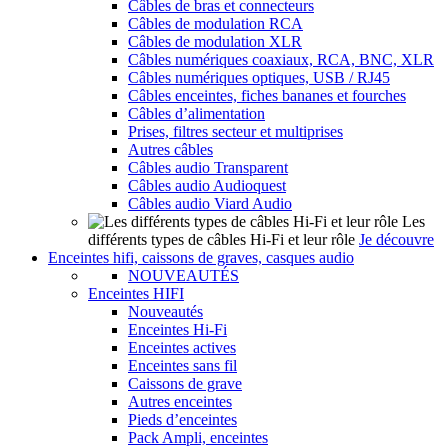
Câbles de bras et connecteurs
Câbles de modulation RCA
Câbles de modulation XLR
Câbles numériques coaxiaux, RCA, BNC, XLR
Câbles numériques optiques, USB / RJ45
Câbles enceintes, fiches bananes et fourches
Câbles d’alimentation
Prises, filtres secteur et multiprises
Autres câbles
Câbles audio Transparent
Câbles audio Audioquest
Câbles audio Viard Audio
Les
différents types de câbles Hi-Fi et leur rôle
Je découvre
Enceintes hifi, caissons de graves, casques audio
NOUVEAUTÉS
Enceintes HIFI
Nouveautés
Enceintes Hi-Fi
Enceintes actives
Enceintes sans fil
Caissons de grave
Autres enceintes
Pieds d’enceintes
Pack Ampli, enceintes