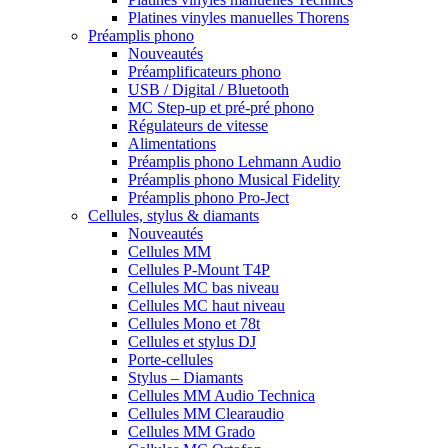
Platines vinyles manuelles Thorens
Préamplis phono
Nouveautés
Préamplificateurs phono
USB / Digital / Bluetooth
MC Step-up et pré-pré phono
Régulateurs de vitesse
Alimentations
Préamplis phono Lehmann Audio
Préamplis phono Musical Fidelity
Préamplis phono Pro-Ject
Cellules, stylus & diamants
Nouveautés
Cellules MM
Cellules P-Mount T4P
Cellules MC bas niveau
Cellules MC haut niveau
Cellules Mono et 78t
Cellules et stylus DJ
Porte-cellules
Stylus – Diamants
Cellules MM Audio Technica
Cellules MM Clearaudio
Cellules MM Grado