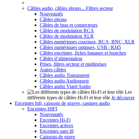
Câbles audio, câbles phono... Filtres secteur
Nouveautés
Câbles phono
Câbles de bras et connecteurs
Câbles de modulation RCA
Câbles de modulation XLR
Câbles numériques coaxiaux, RCA, BNC, XLR
Câbles numériques optiques, USB / RJ45
Câbles enceintes, fiches bananes et fourches
Câbles d’alimentation
Prises, filtres secteur et multiprises
Autres câbles
Câbles audio Transparent
Câbles audio Audioquest
Câbles audio Viard Audio
Les
différents types de câbles Hi-Fi et leur rôle
Je découvre
Enceintes hifi, caissons de graves, casques audio
Enceintes HIFI
Nouveautés
Enceintes Hi-Fi
Enceintes actives
Enceintes sans fil
Caissons de grave