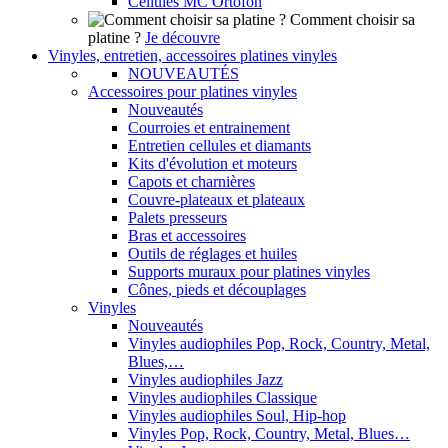
Cellules MC Ortofon
Comment choisir sa
platine ?
Je découvre
Vinyles, entretien, accessoires platines vinyles
NOUVEAUTÉS
Accessoires pour platines vinyles
Nouveautés
Courroies et entrainement
Entretien cellules et diamants
Kits d'évolution et moteurs
Capots et charnières
Couvre-plateaux et plateaux
Palets presseurs
Bras et accessoires
Outils de réglages et huiles
Supports muraux pour platines vinyles
Cônes, pieds et découplages
Vinyles
Nouveautés
Vinyles audiophiles Pop, Rock, Country, Metal,
Blues,…
Vinyles audiophiles Jazz
Vinyles audiophiles Classique
Vinyles audiophiles Soul, Hip-hop
Vinyles Pop, Rock, Country, Metal, Blues…