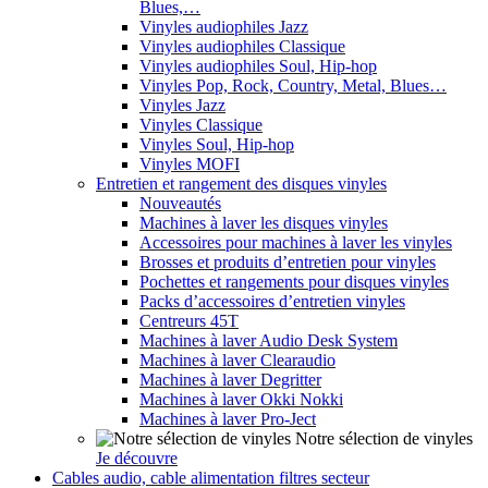
Blues,…
Vinyles audiophiles Jazz
Vinyles audiophiles Classique
Vinyles audiophiles Soul, Hip-hop
Vinyles Pop, Rock, Country, Metal, Blues…
Vinyles Jazz
Vinyles Classique
Vinyles Soul, Hip-hop
Vinyles MOFI
Entretien et rangement des disques vinyles
Nouveautés
Machines à laver les disques vinyles
Accessoires pour machines à laver les vinyles
Brosses et produits d’entretien pour vinyles
Pochettes et rangements pour disques vinyles
Packs d’accessoires d’entretien vinyles
Centreurs 45T
Machines à laver Audio Desk System
Machines à laver Clearaudio
Machines à laver Degritter
Machines à laver Okki Nokki
Machines à laver Pro-Ject
Notre sélection de vinyles
Je découvre
Cables audio, cable alimentation filtres secteur