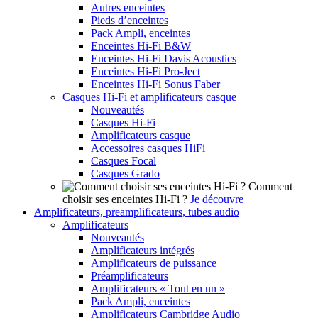
Autres enceintes
Pieds d’enceintes
Pack Ampli, enceintes
Enceintes Hi-Fi B&W
Enceintes Hi-Fi Davis Acoustics
Enceintes Hi-Fi Pro-Ject
Enceintes Hi-Fi Sonus Faber
Casques Hi-Fi et amplificateurs casque
Nouveautés
Casques Hi-Fi
Amplificateurs casque
Accessoires casques HiFi
Casques Focal
Casques Grado
Comment
choisir ses enceintes Hi-Fi ?
Je découvre
Amplificateurs, preamplificateurs, tubes audio
Amplificateurs
Nouveautés
Amplificateurs intégrés
Amplificateurs de puissance
Préamplificateurs
Amplificateurs « Tout en un »
Pack Ampli, enceintes
Amplificateurs Cambridge Audio