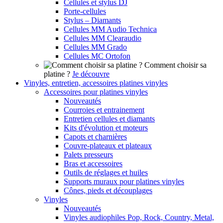
Cellules et stylus DJ
Porte-cellules
Stylus – Diamants
Cellules MM Audio Technica
Cellules MM Clearaudio
Cellules MM Grado
Cellules MC Ortofon
Comment choisir sa
platine ?
Je découvre
Vinyles, entretien, accessoires platines vinyles
Accessoires pour platines vinyles
Nouveautés
Courroies et entrainement
Entretien cellules et diamants
Kits d'évolution et moteurs
Capots et charnières
Couvre-plateaux et plateaux
Palets presseurs
Bras et accessoires
Outils de réglages et huiles
Supports muraux pour platines vinyles
Cônes, pieds et découplages
Vinyles
Nouveautés
Vinyles audiophiles Pop, Rock, Country, Metal,