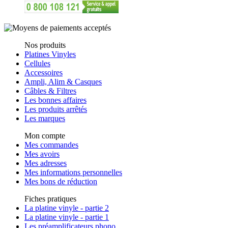
Nos produits
Platines Vinyles
Cellules
Accessoires
Ampli, Alim & Casques
Câbles & Filtres
Les bonnes affaires
Les produits arrêtés
Les marques
Mon compte
Mes commandes
Mes avoirs
Mes adresses
Mes informations personnelles
Mes bons de réduction
Fiches pratiques
La platine vinyle - partie 2
La platine vinyle - partie 1
Les préamplificateurs phono