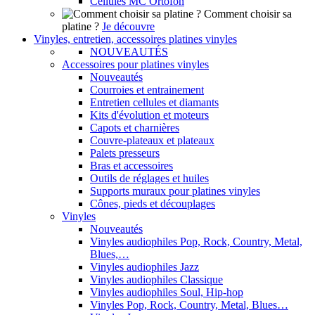
Cellules MC Ortofon
Comment choisir sa
platine ?
Je découvre
Vinyles, entretien, accessoires platines vinyles
NOUVEAUTÉS
Accessoires pour platines vinyles
Nouveautés
Courroies et entrainement
Entretien cellules et diamants
Kits d'évolution et moteurs
Capots et charnières
Couvre-plateaux et plateaux
Palets presseurs
Bras et accessoires
Outils de réglages et huiles
Supports muraux pour platines vinyles
Cônes, pieds et découplages
Vinyles
Nouveautés
Vinyles audiophiles Pop, Rock, Country, Metal,
Blues,…
Vinyles audiophiles Jazz
Vinyles audiophiles Classique
Vinyles audiophiles Soul, Hip-hop
Vinyles Pop, Rock, Country, Metal, Blues…