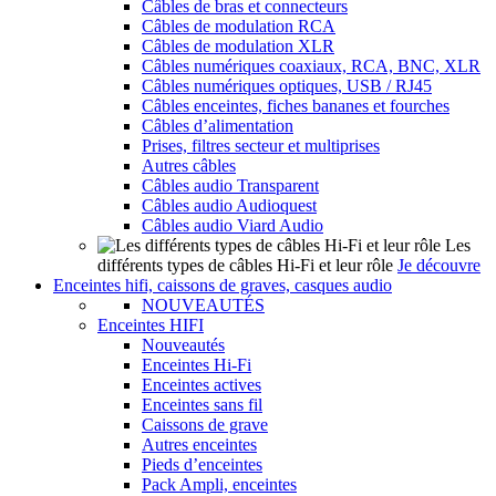
Câbles de bras et connecteurs
Câbles de modulation RCA
Câbles de modulation XLR
Câbles numériques coaxiaux, RCA, BNC, XLR
Câbles numériques optiques, USB / RJ45
Câbles enceintes, fiches bananes et fourches
Câbles d’alimentation
Prises, filtres secteur et multiprises
Autres câbles
Câbles audio Transparent
Câbles audio Audioquest
Câbles audio Viard Audio
Les
différents types de câbles Hi-Fi et leur rôle
Je découvre
Enceintes hifi, caissons de graves, casques audio
NOUVEAUTÉS
Enceintes HIFI
Nouveautés
Enceintes Hi-Fi
Enceintes actives
Enceintes sans fil
Caissons de grave
Autres enceintes
Pieds d’enceintes
Pack Ampli, enceintes