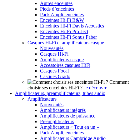
Autres enceintes
Pieds d’enceintes
Pack Ampli, enceintes
Enceintes Hi-Fi B&W
Enceintes Hi-Fi Davis Acoustics
Enceintes Hi-Fi Pro-Ject
Enceintes Hi-Fi Sonus Faber
Casques Hi-Fi et amplificateurs casque
Nouveautés
Casques Hi-Fi
Amplificateurs casque
Accessoires casques HiFi
Casques Focal
Casques Grado
Comment
choisir ses enceintes Hi-Fi ?
Je découvre
Amplificateurs, preamplificateurs, tubes audio
Amplificateurs
Nouveautés
Amplificateurs intégrés
Amplificateurs de puissance
Préamplificateurs
Amplificateurs « Tout en un »
Pack Ampli, enceintes
Amplificateurs Cambridge Audio