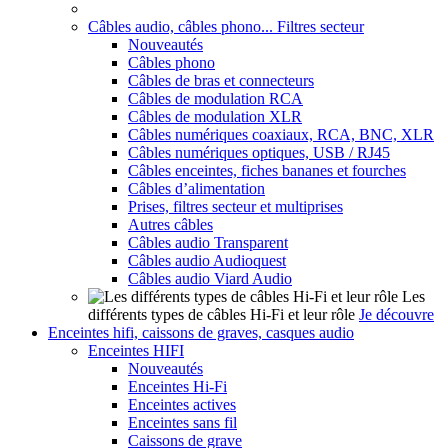
Câbles audio, câbles phono... Filtres secteur
Nouveautés
Câbles phono
Câbles de bras et connecteurs
Câbles de modulation RCA
Câbles de modulation XLR
Câbles numériques coaxiaux, RCA, BNC, XLR
Câbles numériques optiques, USB / RJ45
Câbles enceintes, fiches bananes et fourches
Câbles d’alimentation
Prises, filtres secteur et multiprises
Autres câbles
Câbles audio Transparent
Câbles audio Audioquest
Câbles audio Viard Audio
Les
différents types de câbles Hi-Fi et leur rôle
Je découvre
Enceintes hifi, caissons de graves, casques audio
Enceintes HIFI
Nouveautés
Enceintes Hi-Fi
Enceintes actives
Enceintes sans fil
Caissons de grave