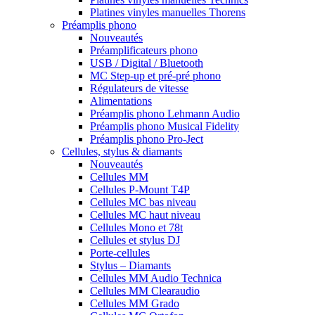
Platines vinyles manuelles Thorens
Préamplis phono
Nouveautés
Préamplificateurs phono
USB / Digital / Bluetooth
MC Step-up et pré-pré phono
Régulateurs de vitesse
Alimentations
Préamplis phono Lehmann Audio
Préamplis phono Musical Fidelity
Préamplis phono Pro-Ject
Cellules, stylus & diamants
Nouveautés
Cellules MM
Cellules P-Mount T4P
Cellules MC bas niveau
Cellules MC haut niveau
Cellules Mono et 78t
Cellules et stylus DJ
Porte-cellules
Stylus – Diamants
Cellules MM Audio Technica
Cellules MM Clearaudio
Cellules MM Grado