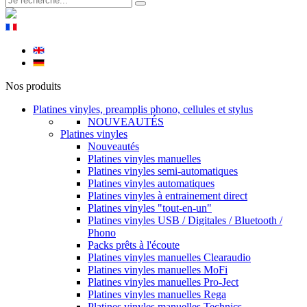
Nos produits
Platines vinyles, preamplis phono, cellules et stylus
NOUVEAUTÉS
Platines vinyles
Nouveautés
Platines vinyles manuelles
Platines vinyles semi-automatiques
Platines vinyles automatiques
Platines vinyles à entrainement direct
Platines vinyles "tout-en-un"
Platines vinyles USB / Digitales / Bluetooth /
Phono
Packs prêts à l'écoute
Platines vinyles manuelles Clearaudio
Platines vinyles manuelles MoFi
Platines vinyles manuelles Pro-Ject
Platines vinyles manuelles Rega
Platines vinyles manuelles Technics