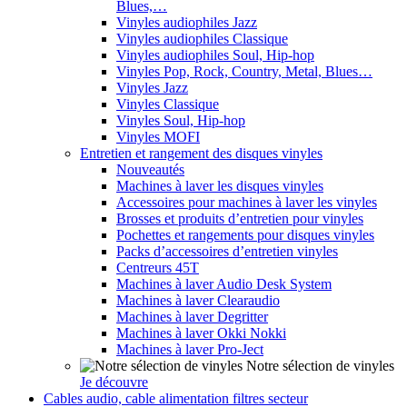
Blues,…
Vinyles audiophiles Jazz
Vinyles audiophiles Classique
Vinyles audiophiles Soul, Hip-hop
Vinyles Pop, Rock, Country, Metal, Blues…
Vinyles Jazz
Vinyles Classique
Vinyles Soul, Hip-hop
Vinyles MOFI
Entretien et rangement des disques vinyles
Nouveautés
Machines à laver les disques vinyles
Accessoires pour machines à laver les vinyles
Brosses et produits d’entretien pour vinyles
Pochettes et rangements pour disques vinyles
Packs d’accessoires d’entretien vinyles
Centreurs 45T
Machines à laver Audio Desk System
Machines à laver Clearaudio
Machines à laver Degritter
Machines à laver Okki Nokki
Machines à laver Pro-Ject
Notre sélection de vinyles
Je découvre
Cables audio, cable alimentation filtres secteur