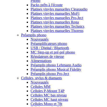
Phono
Packs prêts à l'écoute
Platines vinyles manuelles Clearaudio
Platines vinyles manuelles MoFi
Platines vinyles manuelles Pro-Ject
Platines vinyles manuelles Rega
Platines vinyles manuelles Technics
Platines vinyles manuelles Thorens
Préamplis phono
Nouveautés
Préamplificateurs phono
USB / Digital / Bluetooth
MC Step-up et pré-pré phono
Régulateurs de vitesse
Alimentations
Préamplis phono Lehmann Audio
Préamplis phono Musical Fidelity
Préamplis phono Pro-Ject
Cellules, stylus & diamants
Nouveautés
Cellules MM
Cellules P-Mount T4P
Cellules MC bas niveau
Cellules MC haut niveau
Cellules Mono et 78t