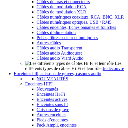
Câbles de bras et connecteurs
Câbles de modulation RCA
Câbles de modulation XLR
Câbles numériques coaxiaux, RCA, BNC, XLR
Câbles numériques optiques, USB / RJ45
Câbles enceintes, fiches bananes et fourches
Câbles d’alimentation
Prises, filtres secteur et multiprises
Autres câbles
Câbles audio Transparent
Câbles audio Audioquest
Câbles audio Viard Audio
Les
différents types de câbles Hi-Fi et leur rôle
Je découvre
Enceintes hifi, caissons de graves, casques audio
NOUVEAUTÉS
Enceintes HIFI
Nouveautés
Enceintes Hi-Fi
Enceintes actives
Enceintes sans fil
Caissons de grave
Autres enceintes
Pieds d’enceintes
Pack Ampli, enceintes