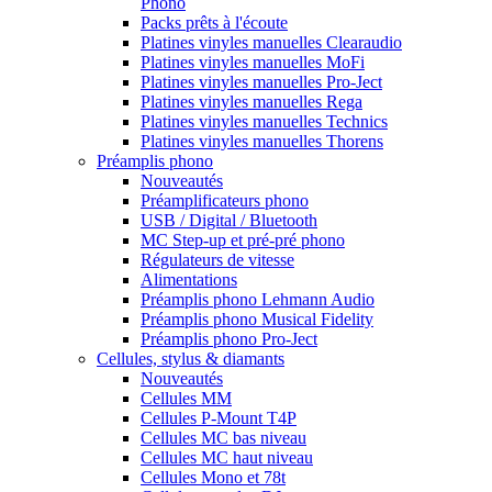
Phono
Packs prêts à l'écoute
Platines vinyles manuelles Clearaudio
Platines vinyles manuelles MoFi
Platines vinyles manuelles Pro-Ject
Platines vinyles manuelles Rega
Platines vinyles manuelles Technics
Platines vinyles manuelles Thorens
Préamplis phono
Nouveautés
Préamplificateurs phono
USB / Digital / Bluetooth
MC Step-up et pré-pré phono
Régulateurs de vitesse
Alimentations
Préamplis phono Lehmann Audio
Préamplis phono Musical Fidelity
Préamplis phono Pro-Ject
Cellules, stylus & diamants
Nouveautés
Cellules MM
Cellules P-Mount T4P
Cellules MC bas niveau
Cellules MC haut niveau
Cellules Mono et 78t