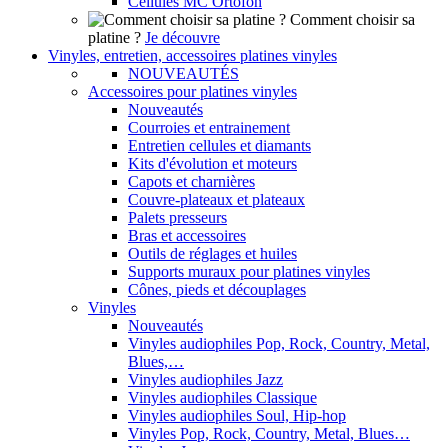
Cellules MC Ortofon
Comment choisir sa
platine ?
Je découvre
Vinyles, entretien, accessoires platines vinyles
NOUVEAUTÉS
Accessoires pour platines vinyles
Nouveautés
Courroies et entrainement
Entretien cellules et diamants
Kits d'évolution et moteurs
Capots et charnières
Couvre-plateaux et plateaux
Palets presseurs
Bras et accessoires
Outils de réglages et huiles
Supports muraux pour platines vinyles
Cônes, pieds et découplages
Vinyles
Nouveautés
Vinyles audiophiles Pop, Rock, Country, Metal,
Blues,…
Vinyles audiophiles Jazz
Vinyles audiophiles Classique
Vinyles audiophiles Soul, Hip-hop
Vinyles Pop, Rock, Country, Metal, Blues…