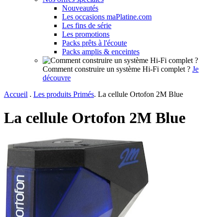
Nouveautés
Les occasions maPlatine.com
Les fins de série
Les promotions
Packs prêts à l'écoute
Packs amplis & enceintes
Comment construire un système Hi-Fi complet ?
Je
découvre
Accueil
.
Les produits Primés
.
La cellule Ortofon 2M Blue
La cellule Ortofon 2M Blue