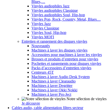
Blues,…
Vinyles audiophiles Jazz
Vinyles audiophiles Classique
Vinyles audiophiles Soul, Hip-hop
Vinyles Pop, Rock, Country, Metal, Blues…
Vinyles Jazz
Vinyles Classique
Vinyles Soul, Hip-hop
Vinyles MOFI
Entretien et rangement des disques vinyles
Nouveautés
Machines à laver les disques vinyles
Accessoires pour machines à laver les vinyles
Brosses et produits d’entretien pour vinyles
Pochettes et rangements pour disques vinyles
Packs d’accessoires d’entretien vinyles
Centreurs 45T
Machines à laver Audio Desk System
Machines à laver Clearaudio
Machines à laver Degritter
Machines à laver Okki Nokki
Machines à laver Pro-Ject
Notre sélection de vinyles
Je découvre
Cables audio, cable alimentation filtres secteur