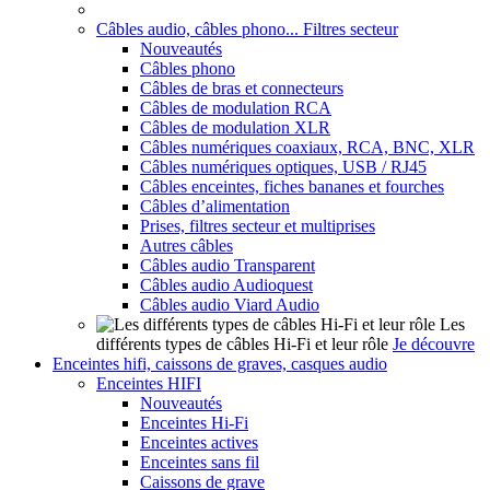
Câbles audio, câbles phono... Filtres secteur
Nouveautés
Câbles phono
Câbles de bras et connecteurs
Câbles de modulation RCA
Câbles de modulation XLR
Câbles numériques coaxiaux, RCA, BNC, XLR
Câbles numériques optiques, USB / RJ45
Câbles enceintes, fiches bananes et fourches
Câbles d’alimentation
Prises, filtres secteur et multiprises
Autres câbles
Câbles audio Transparent
Câbles audio Audioquest
Câbles audio Viard Audio
Les
différents types de câbles Hi-Fi et leur rôle
Je découvre
Enceintes hifi, caissons de graves, casques audio
Enceintes HIFI
Nouveautés
Enceintes Hi-Fi
Enceintes actives
Enceintes sans fil
Caissons de grave