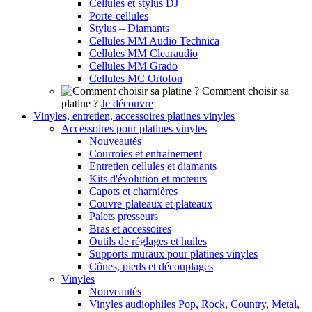
Cellules et stylus DJ
Porte-cellules
Stylus – Diamants
Cellules MM Audio Technica
Cellules MM Clearaudio
Cellules MM Grado
Cellules MC Ortofon
Comment choisir sa
platine ?
Je découvre
Vinyles, entretien, accessoires platines vinyles
Accessoires pour platines vinyles
Nouveautés
Courroies et entrainement
Entretien cellules et diamants
Kits d'évolution et moteurs
Capots et charnières
Couvre-plateaux et plateaux
Palets presseurs
Bras et accessoires
Outils de réglages et huiles
Supports muraux pour platines vinyles
Cônes, pieds et découplages
Vinyles
Nouveautés
Vinyles audiophiles Pop, Rock, Country, Metal,