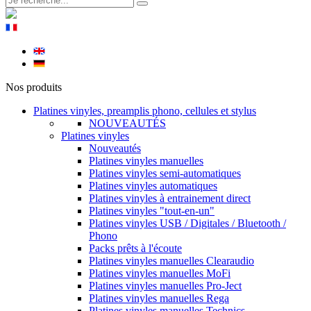
Nos produits
Platines vinyles, preamplis phono, cellules et stylus
NOUVEAUTÉS
Platines vinyles
Nouveautés
Platines vinyles manuelles
Platines vinyles semi-automatiques
Platines vinyles automatiques
Platines vinyles à entrainement direct
Platines vinyles "tout-en-un"
Platines vinyles USB / Digitales / Bluetooth /
Phono
Packs prêts à l'écoute
Platines vinyles manuelles Clearaudio
Platines vinyles manuelles MoFi
Platines vinyles manuelles Pro-Ject
Platines vinyles manuelles Rega
Platines vinyles manuelles Technics