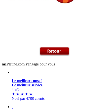
maPlatine.com s'engage pour vous
Le meilleur conseil
Le meilleur service
4.9
/5
★
★
★
★
★
Noté par 4788 clients