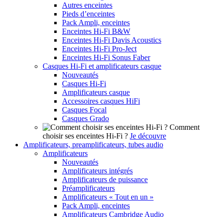
Autres enceintes
Pieds d’enceintes
Pack Ampli, enceintes
Enceintes Hi-Fi B&W
Enceintes Hi-Fi Davis Acoustics
Enceintes Hi-Fi Pro-Ject
Enceintes Hi-Fi Sonus Faber
Casques Hi-Fi et amplificateurs casque
Nouveautés
Casques Hi-Fi
Amplificateurs casque
Accessoires casques HiFi
Casques Focal
Casques Grado
Comment
choisir ses enceintes Hi-Fi ?
Je découvre
Amplificateurs, preamplificateurs, tubes audio
Amplificateurs
Nouveautés
Amplificateurs intégrés
Amplificateurs de puissance
Préamplificateurs
Amplificateurs « Tout en un »
Pack Ampli, enceintes
Amplificateurs Cambridge Audio