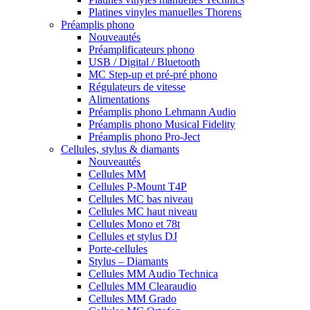
Platines vinyles manuelles Thorens
Préamplis phono
Nouveautés
Préamplificateurs phono
USB / Digital / Bluetooth
MC Step-up et pré-pré phono
Régulateurs de vitesse
Alimentations
Préamplis phono Lehmann Audio
Préamplis phono Musical Fidelity
Préamplis phono Pro-Ject
Cellules, stylus & diamants
Nouveautés
Cellules MM
Cellules P-Mount T4P
Cellules MC bas niveau
Cellules MC haut niveau
Cellules Mono et 78t
Cellules et stylus DJ
Porte-cellules
Stylus – Diamants
Cellules MM Audio Technica
Cellules MM Clearaudio
Cellules MM Grado