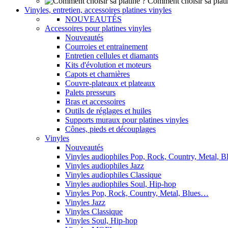
Comment choisir sa plati
Vinyles, entretien, accessoires platines vinyles
NOUVEAUTÉS
Accessoires pour platines vinyles
Nouveautés
Courroies et entrainement
Entretien cellules et diamants
Kits d'évolution et moteurs
Capots et charnières
Couvre-plateaux et plateaux
Palets presseurs
Bras et accessoires
Outils de réglages et huiles
Supports muraux pour platines vinyles
Cônes, pieds et découplages
Vinyles
Nouveautés
Vinyles audiophiles Pop, Rock, Country, Metal, 
Vinyles audiophiles Jazz
Vinyles audiophiles Classique
Vinyles audiophiles Soul, Hip-hop
Vinyles Pop, Rock, Country, Metal, Blues…
Vinyles Jazz
Vinyles Classique
Vinyles Soul, Hip-hop