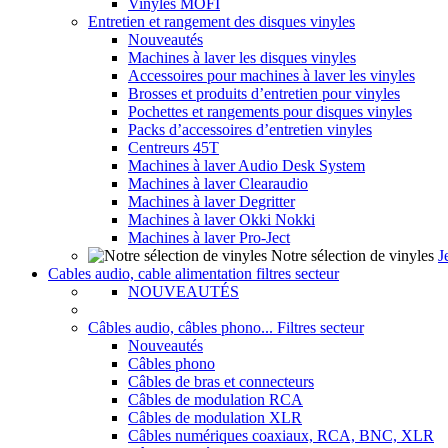
Vinyles MOFI
Entretien et rangement des disques vinyles
Nouveautés
Machines à laver les disques vinyles
Accessoires pour machines à laver les vinyles
Brosses et produits d’entretien pour vinyles
Pochettes et rangements pour disques vinyles
Packs d’accessoires d’entretien vinyles
Centreurs 45T
Machines à laver Audio Desk System
Machines à laver Clearaudio
Machines à laver Degritter
Machines à laver Okki Nokki
Machines à laver Pro-Ject
Notre sélection de vinyles
J
Cables audio, cable alimentation filtres secteur
NOUVEAUTÉS
Câbles audio, câbles phono... Filtres secteur
Nouveautés
Câbles phono
Câbles de bras et connecteurs
Câbles de modulation RCA
Câbles de modulation XLR
Câbles numériques coaxiaux, RCA, BNC, XLR