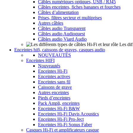
Câbles numériques optiques, USB / RJ45
Câbles enceintes, fiches bananes et fourches
Câbles d’alimentation
Prises, filtres secteur et multiprises
Autres câbles
Câbles audio Transparent
Câbles audio Audioquest
Câbles audio Viard Audio
Les dif
Enceintes hifi, caissons de graves, casques audio
NOUVEAUTÉS
Enceintes HIFI
Nouveautés
Enceintes Hi-Fi
Enceintes actives
Enceintes sans fil
Caissons de grave
Autres enceintes
Pieds d’enceintes
Pack Ampli, enceintes
Enceintes Hi-Fi B&W
Enceintes Hi-Fi Davis Acoustics
Enceintes Hi-Fi Pro-Ject
Enceintes Hi-Fi Sonus Faber
Casques Hi-Fi et amplificateurs casque