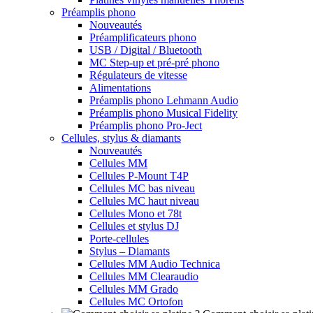
Préamplis phono
Nouveautés
Préamplificateurs phono
USB / Digital / Bluetooth
MC Step-up et pré-pré phono
Régulateurs de vitesse
Alimentations
Préamplis phono Lehmann Audio
Préamplis phono Musical Fidelity
Préamplis phono Pro-Ject
Cellules, stylus & diamants
Nouveautés
Cellules MM
Cellules P-Mount T4P
Cellules MC bas niveau
Cellules MC haut niveau
Cellules Mono et 78t
Cellules et stylus DJ
Porte-cellules
Stylus – Diamants
Cellules MM Audio Technica
Cellules MM Clearaudio
Cellules MM Grado
Cellules MC Ortofon