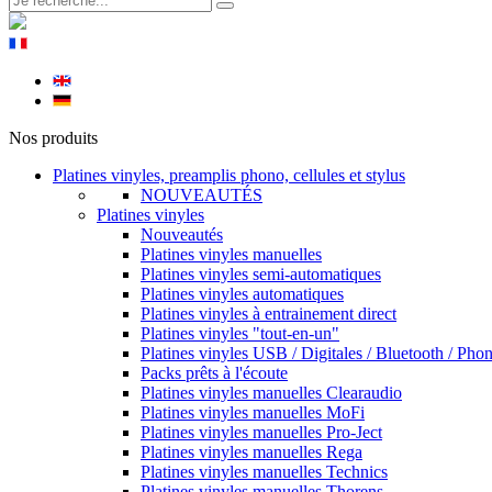
Nos produits
Platines vinyles, preamplis phono, cellules et stylus
NOUVEAUTÉS
Platines vinyles
Nouveautés
Platines vinyles manuelles
Platines vinyles semi-automatiques
Platines vinyles automatiques
Platines vinyles à entrainement direct
Platines vinyles "tout-en-un"
Platines vinyles USB / Digitales / Bluetooth / Pho
Packs prêts à l'écoute
Platines vinyles manuelles Clearaudio
Platines vinyles manuelles MoFi
Platines vinyles manuelles Pro-Ject
Platines vinyles manuelles Rega
Platines vinyles manuelles Technics
Platines vinyles manuelles Thorens