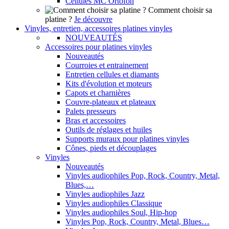
Cellules MC Ortofon
Comment choisir sa
platine ?
Je découvre
Vinyles, entretien, accessoires platines vinyles
NOUVEAUTÉS
Accessoires pour platines vinyles
Nouveautés
Courroies et entrainement
Entretien cellules et diamants
Kits d'évolution et moteurs
Capots et charnières
Couvre-plateaux et plateaux
Palets presseurs
Bras et accessoires
Outils de réglages et huiles
Supports muraux pour platines vinyles
Cônes, pieds et découplages
Vinyles
Nouveautés
Vinyles audiophiles Pop, Rock, Country, Metal,
Blues,…
Vinyles audiophiles Jazz
Vinyles audiophiles Classique
Vinyles audiophiles Soul, Hip-hop
Vinyles Pop, Rock, Country, Metal, Blues…