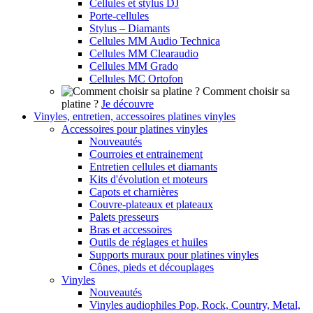
Cellules et stylus DJ
Porte-cellules
Stylus – Diamants
Cellules MM Audio Technica
Cellules MM Clearaudio
Cellules MM Grado
Cellules MC Ortofon
Comment choisir sa
platine ?
Je découvre
Vinyles, entretien, accessoires platines vinyles
Accessoires pour platines vinyles
Nouveautés
Courroies et entrainement
Entretien cellules et diamants
Kits d'évolution et moteurs
Capots et charnières
Couvre-plateaux et plateaux
Palets presseurs
Bras et accessoires
Outils de réglages et huiles
Supports muraux pour platines vinyles
Cônes, pieds et découplages
Vinyles
Nouveautés
Vinyles audiophiles Pop, Rock, Country, Metal,