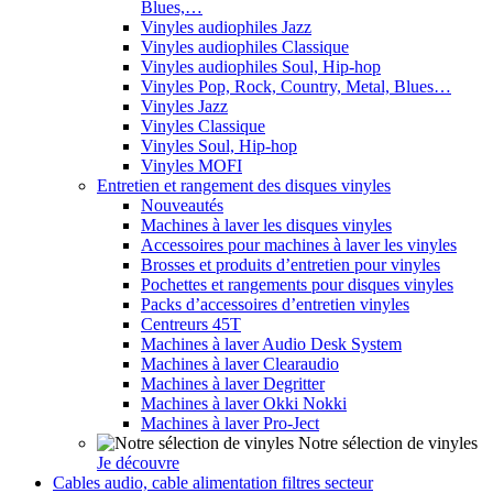
Blues,…
Vinyles audiophiles Jazz
Vinyles audiophiles Classique
Vinyles audiophiles Soul, Hip-hop
Vinyles Pop, Rock, Country, Metal, Blues…
Vinyles Jazz
Vinyles Classique
Vinyles Soul, Hip-hop
Vinyles MOFI
Entretien et rangement des disques vinyles
Nouveautés
Machines à laver les disques vinyles
Accessoires pour machines à laver les vinyles
Brosses et produits d’entretien pour vinyles
Pochettes et rangements pour disques vinyles
Packs d’accessoires d’entretien vinyles
Centreurs 45T
Machines à laver Audio Desk System
Machines à laver Clearaudio
Machines à laver Degritter
Machines à laver Okki Nokki
Machines à laver Pro-Ject
Notre sélection de vinyles
Je découvre
Cables audio, cable alimentation filtres secteur