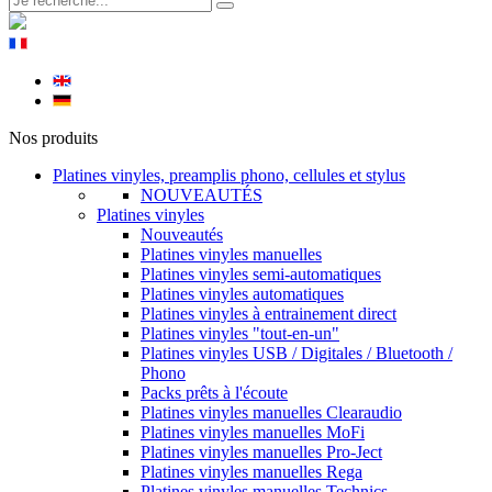
Nos produits
Platines vinyles, preamplis phono, cellules et stylus
NOUVEAUTÉS
Platines vinyles
Nouveautés
Platines vinyles manuelles
Platines vinyles semi-automatiques
Platines vinyles automatiques
Platines vinyles à entrainement direct
Platines vinyles "tout-en-un"
Platines vinyles USB / Digitales / Bluetooth /
Phono
Packs prêts à l'écoute
Platines vinyles manuelles Clearaudio
Platines vinyles manuelles MoFi
Platines vinyles manuelles Pro-Ject
Platines vinyles manuelles Rega
Platines vinyles manuelles Technics