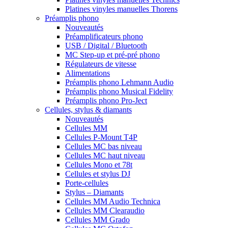
Platines vinyles manuelles Thorens
Préamplis phono
Nouveautés
Préamplificateurs phono
USB / Digital / Bluetooth
MC Step-up et pré-pré phono
Régulateurs de vitesse
Alimentations
Préamplis phono Lehmann Audio
Préamplis phono Musical Fidelity
Préamplis phono Pro-Ject
Cellules, stylus & diamants
Nouveautés
Cellules MM
Cellules P-Mount T4P
Cellules MC bas niveau
Cellules MC haut niveau
Cellules Mono et 78t
Cellules et stylus DJ
Porte-cellules
Stylus – Diamants
Cellules MM Audio Technica
Cellules MM Clearaudio
Cellules MM Grado