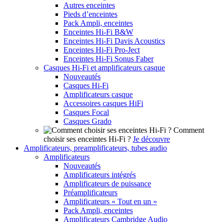
Autres enceintes
Pieds d’enceintes
Pack Ampli, enceintes
Enceintes Hi-Fi B&W
Enceintes Hi-Fi Davis Acoustics
Enceintes Hi-Fi Pro-Ject
Enceintes Hi-Fi Sonus Faber
Casques Hi-Fi et amplificateurs casque
Nouveautés
Casques Hi-Fi
Amplificateurs casque
Accessoires casques HiFi
Casques Focal
Casques Grado
Comment
choisir ses enceintes Hi-Fi ?
Je découvre
Amplificateurs, preamplificateurs, tubes audio
Amplificateurs
Nouveautés
Amplificateurs intégrés
Amplificateurs de puissance
Préamplificateurs
Amplificateurs « Tout en un »
Pack Ampli, enceintes
Amplificateurs Cambridge Audio