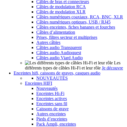
Câbles de bras et connecteurs
Câbles de modulation RCA
Câbles de modulation XLR
Câbles numériques coaxiaux, RCA, BNC, XLR
Câbles numériques optiques, USB / RJ45
Câbles enceintes, fiches bananes et fourches
Câbles d’alimentation
Prises, filtres secteur et multiprises
Autres câbles
Câbles audio Transparent
Câbles audio Audioquest
Câbles audio Viard Audio
Les
différents types de câbles Hi-Fi et leur rôle
Je découvre
Enceintes hifi, caissons de graves, casques audio
NOUVEAUTÉS
Enceintes HIFI
Nouveautés
Enceintes Hi-Fi
Enceintes actives
Enceintes sans fil
Caissons de grave
Autres enceintes
Pieds d’enceintes
Pack Ampli, enceintes