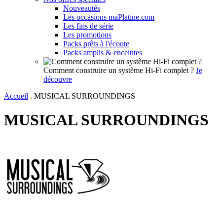
Nouveautés
Les occasions maPlatine.com
Les fins de série
Les promotions
Packs prêts à l'écoute
Packs amplis & enceintes
Comment construire un système Hi-Fi complet ?
Je
découvre
Accueil
.
MUSICAL SURROUNDINGS
MUSICAL SURROUNDINGS