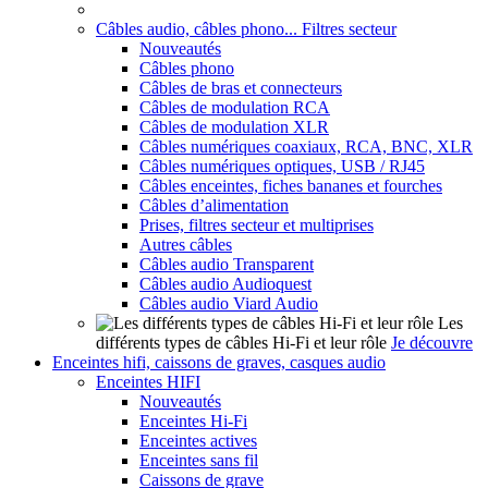
Câbles audio, câbles phono... Filtres secteur
Nouveautés
Câbles phono
Câbles de bras et connecteurs
Câbles de modulation RCA
Câbles de modulation XLR
Câbles numériques coaxiaux, RCA, BNC, XLR
Câbles numériques optiques, USB / RJ45
Câbles enceintes, fiches bananes et fourches
Câbles d’alimentation
Prises, filtres secteur et multiprises
Autres câbles
Câbles audio Transparent
Câbles audio Audioquest
Câbles audio Viard Audio
Les
différents types de câbles Hi-Fi et leur rôle
Je découvre
Enceintes hifi, caissons de graves, casques audio
Enceintes HIFI
Nouveautés
Enceintes Hi-Fi
Enceintes actives
Enceintes sans fil
Caissons de grave