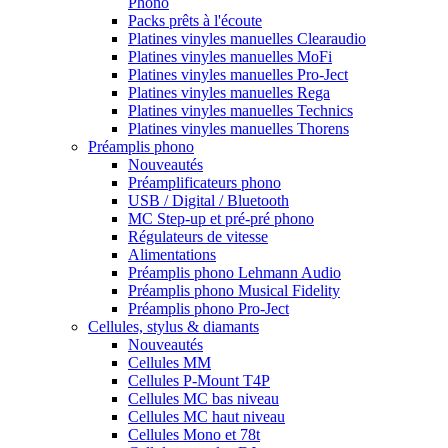
Phono
Packs prêts à l'écoute
Platines vinyles manuelles Clearaudio
Platines vinyles manuelles MoFi
Platines vinyles manuelles Pro-Ject
Platines vinyles manuelles Rega
Platines vinyles manuelles Technics
Platines vinyles manuelles Thorens
Préamplis phono
Nouveautés
Préamplificateurs phono
USB / Digital / Bluetooth
MC Step-up et pré-pré phono
Régulateurs de vitesse
Alimentations
Préamplis phono Lehmann Audio
Préamplis phono Musical Fidelity
Préamplis phono Pro-Ject
Cellules, stylus & diamants
Nouveautés
Cellules MM
Cellules P-Mount T4P
Cellules MC bas niveau
Cellules MC haut niveau
Cellules Mono et 78t