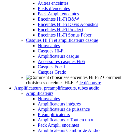
Autres enceintes
Pieds d’enceintes
Pack Ampli, enceintes
Enceintes Hi-Fi B&W
Enceintes Hi-Fi Davis Acoustics
Enceintes Hi-Fi Pro-Ject
Enceintes Hi-Fi Sonus Faber
Casques Hi-Fi et amplificateurs casque
Nouveautés
Casques Hi-Fi
Amplificateurs casque
Accessoires casques HiFi
Casques Focal
Casques Grado
Comment
choisir ses enceintes Hi-Fi ?
Je découvre
Amplificateurs, preamplificateurs, tubes audio
Amplificateurs
Nouveautés
Amplificateurs intégrés
Amplificateurs de puissance
Préamplificateurs
Amplificateurs « Tout en un »
Pack Ampli, enceintes
Amplificateurs Cambridge Audio