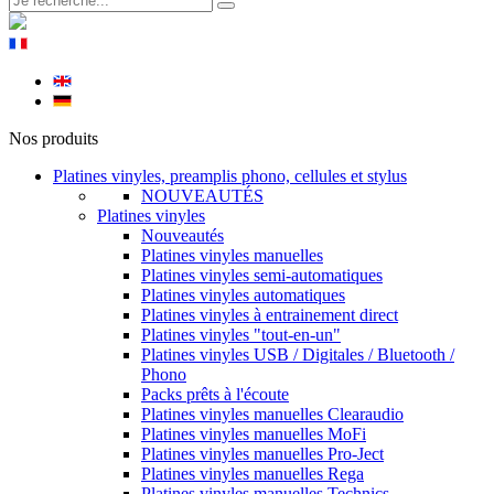
Nos produits
Platines vinyles, preamplis phono, cellules et stylus
NOUVEAUTÉS
Platines vinyles
Nouveautés
Platines vinyles manuelles
Platines vinyles semi-automatiques
Platines vinyles automatiques
Platines vinyles à entrainement direct
Platines vinyles "tout-en-un"
Platines vinyles USB / Digitales / Bluetooth /
Phono
Packs prêts à l'écoute
Platines vinyles manuelles Clearaudio
Platines vinyles manuelles MoFi
Platines vinyles manuelles Pro-Ject
Platines vinyles manuelles Rega
Platines vinyles manuelles Technics