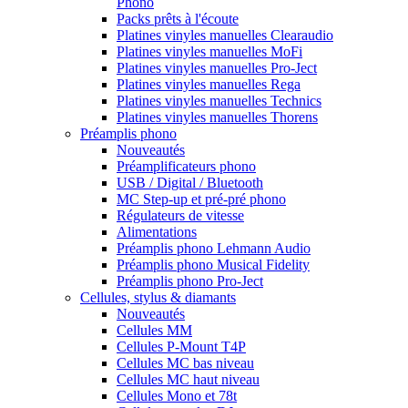
Phono
Packs prêts à l'écoute
Platines vinyles manuelles Clearaudio
Platines vinyles manuelles MoFi
Platines vinyles manuelles Pro-Ject
Platines vinyles manuelles Rega
Platines vinyles manuelles Technics
Platines vinyles manuelles Thorens
Préamplis phono
Nouveautés
Préamplificateurs phono
USB / Digital / Bluetooth
MC Step-up et pré-pré phono
Régulateurs de vitesse
Alimentations
Préamplis phono Lehmann Audio
Préamplis phono Musical Fidelity
Préamplis phono Pro-Ject
Cellules, stylus & diamants
Nouveautés
Cellules MM
Cellules P-Mount T4P
Cellules MC bas niveau
Cellules MC haut niveau
Cellules Mono et 78t