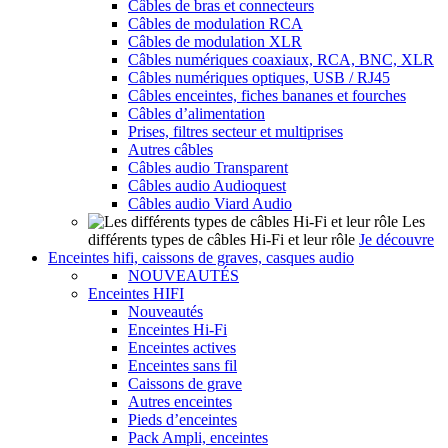
Câbles de bras et connecteurs
Câbles de modulation RCA
Câbles de modulation XLR
Câbles numériques coaxiaux, RCA, BNC, XLR
Câbles numériques optiques, USB / RJ45
Câbles enceintes, fiches bananes et fourches
Câbles d’alimentation
Prises, filtres secteur et multiprises
Autres câbles
Câbles audio Transparent
Câbles audio Audioquest
Câbles audio Viard Audio
Les
différents types de câbles Hi-Fi et leur rôle
Je découvre
Enceintes hifi, caissons de graves, casques audio
NOUVEAUTÉS
Enceintes HIFI
Nouveautés
Enceintes Hi-Fi
Enceintes actives
Enceintes sans fil
Caissons de grave
Autres enceintes
Pieds d’enceintes
Pack Ampli, enceintes