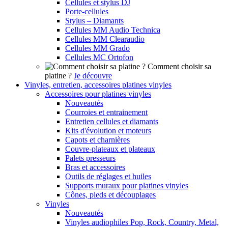
Cellules et stylus DJ
Porte-cellules
Stylus – Diamants
Cellules MM Audio Technica
Cellules MM Clearaudio
Cellules MM Grado
Cellules MC Ortofon
Comment choisir sa
platine ?
Je découvre
Vinyles, entretien, accessoires platines vinyles
Accessoires pour platines vinyles
Nouveautés
Courroies et entrainement
Entretien cellules et diamants
Kits d'évolution et moteurs
Capots et charnières
Couvre-plateaux et plateaux
Palets presseurs
Bras et accessoires
Outils de réglages et huiles
Supports muraux pour platines vinyles
Cônes, pieds et découplages
Vinyles
Nouveautés
Vinyles audiophiles Pop, Rock, Country, Metal,