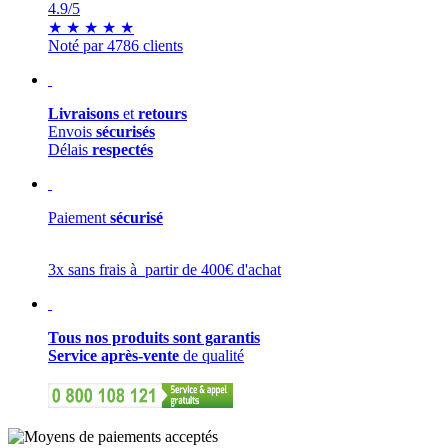
4.9
/5
★
★
★
★
★
Noté par 4786 clients
Livraisons
et
retours
Envois
sécurisés
Délais
respectés
Paiement
sécurisé
3x sans frais à partir de 400€ d'achat
Tous nos produits sont garantis
Service après-vente
de qualité