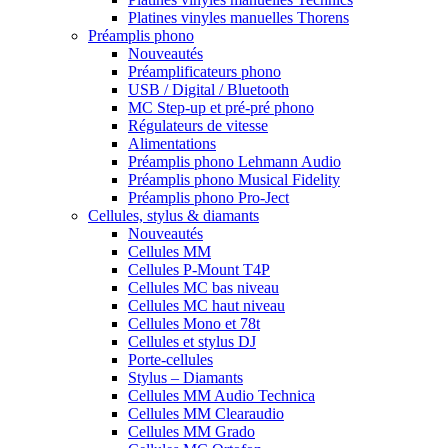
Platines vinyles manuelles Thorens
Préamplis phono
Nouveautés
Préamplificateurs phono
USB / Digital / Bluetooth
MC Step-up et pré-pré phono
Régulateurs de vitesse
Alimentations
Préamplis phono Lehmann Audio
Préamplis phono Musical Fidelity
Préamplis phono Pro-Ject
Cellules, stylus & diamants
Nouveautés
Cellules MM
Cellules P-Mount T4P
Cellules MC bas niveau
Cellules MC haut niveau
Cellules Mono et 78t
Cellules et stylus DJ
Porte-cellules
Stylus – Diamants
Cellules MM Audio Technica
Cellules MM Clearaudio
Cellules MM Grado