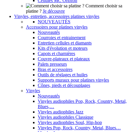
Cellules MC Ortofon
Comment choisir sa
platine ?
Je découvre
Vinyles, entretien, accessoires platines vinyles
NOUVEAUTÉS
Accessoires pour platines vinyles
Nouveautés
Courroies et entrainement
Entretien cellules et diamants
Kits d'évolution et moteurs
Capots et charnières
Couvre-plateaux et plateaux
Palets presseurs
Bras et accessoires
Outils de réglages et huiles
Supports muraux pour platines vinyles
Cônes, pieds et découplages
Vinyles
Nouveautés
Vinyles audiophiles Pop, Rock, Country, Metal,
Blues,…
Vinyles audiophiles Jazz
Vinyles audiophiles Classique
Vinyles audiophiles Soul, Hip-hop
Vinyles Pop, Rock, Country, Metal, Blues…