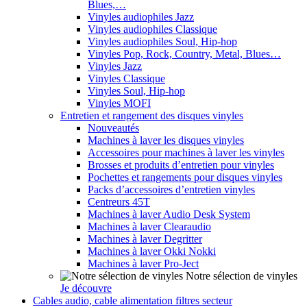
Blues,…
Vinyles audiophiles Jazz
Vinyles audiophiles Classique
Vinyles audiophiles Soul, Hip-hop
Vinyles Pop, Rock, Country, Metal, Blues…
Vinyles Jazz
Vinyles Classique
Vinyles Soul, Hip-hop
Vinyles MOFI
Entretien et rangement des disques vinyles
Nouveautés
Machines à laver les disques vinyles
Accessoires pour machines à laver les vinyles
Brosses et produits d’entretien pour vinyles
Pochettes et rangements pour disques vinyles
Packs d’accessoires d’entretien vinyles
Centreurs 45T
Machines à laver Audio Desk System
Machines à laver Clearaudio
Machines à laver Degritter
Machines à laver Okki Nokki
Machines à laver Pro-Ject
Notre sélection de vinyles
Je découvre
Cables audio, cable alimentation filtres secteur