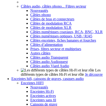
Câbles audio, câbles phono... Filtres secteur
Nouveautés
Câbles phono
Câbles de bras et connecteurs
Câbles de modulation RCA
Câbles de modulation XLR
Câbles numériques coaxiaux, RCA, BNC, XLR
Câbles numériques optiques, USB / RJ45
Câbles enceintes, fiches bananes et fourches
Câbles d’alimentation
Prises, filtres secteur et multiprises
Autres câbles
Câbles audio Transparent
Câbles audio Audioquest
Câbles audio Viard Audio
Les
différents types de câbles Hi-Fi et leur rôle
Je découvre
Enceintes hifi, caissons de graves, casques audio
Enceintes HIFI
Nouveautés
Enceintes Hi-Fi
Enceintes actives
Enceintes sans fil
Caissons de grave