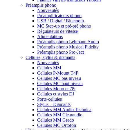
Préamplis phono
Nouveautés
Préamplificateurs phono
USB / Digital / Bluetooth
MC Step-up et pré-pré phono
Régulateurs de vitesse
Alimentations
Préamplis phono Lehmann Audio
Préamplis phono Musical Fidelity
Préamplis phono Pro-Ject
Cellules, stylus & diamants
Nouveautés
Cellules MM
Cellules P-Mount T4P
Cellules MC bas niveau
Cellules MC haut niveau
Cellules Mono et 78t
Cellules et stylus DJ
Porte-cellules
Stylus – Diamants
Cellules MM Audio Technica
Cellules MM Clearaudio
Cellules MM Grado
Cellules MC Ortofon