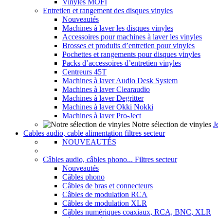
Vinyles MOFI
Entretien et rangement des disques vinyles
Nouveautés
Machines à laver les disques vinyles
Accessoires pour machines à laver les vinyles
Brosses et produits d’entretien pour vinyles
Pochettes et rangements pour disques vinyles
Packs d’accessoires d’entretien vinyles
Centreurs 45T
Machines à laver Audio Desk System
Machines à laver Clearaudio
Machines à laver Degritter
Machines à laver Okki Nokki
Machines à laver Pro-Ject
Notre sélection de vinyles
J
Cables audio, cable alimentation filtres secteur
NOUVEAUTÉS
Câbles audio, câbles phono... Filtres secteur
Nouveautés
Câbles phono
Câbles de bras et connecteurs
Câbles de modulation RCA
Câbles de modulation XLR
Câbles numériques coaxiaux, RCA, BNC, XLR