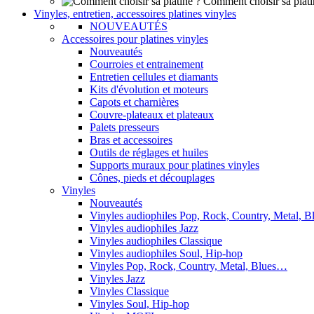
Comment choisir sa plati
Vinyles, entretien, accessoires platines vinyles
NOUVEAUTÉS
Accessoires pour platines vinyles
Nouveautés
Courroies et entrainement
Entretien cellules et diamants
Kits d'évolution et moteurs
Capots et charnières
Couvre-plateaux et plateaux
Palets presseurs
Bras et accessoires
Outils de réglages et huiles
Supports muraux pour platines vinyles
Cônes, pieds et découplages
Vinyles
Nouveautés
Vinyles audiophiles Pop, Rock, Country, Metal, 
Vinyles audiophiles Jazz
Vinyles audiophiles Classique
Vinyles audiophiles Soul, Hip-hop
Vinyles Pop, Rock, Country, Metal, Blues…
Vinyles Jazz
Vinyles Classique
Vinyles Soul, Hip-hop