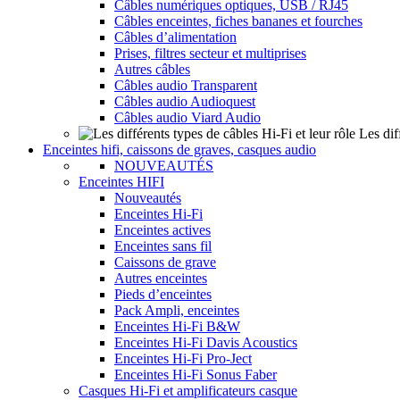
Câbles numériques optiques, USB / RJ45
Câbles enceintes, fiches bananes et fourches
Câbles d’alimentation
Prises, filtres secteur et multiprises
Autres câbles
Câbles audio Transparent
Câbles audio Audioquest
Câbles audio Viard Audio
Les dif
Enceintes hifi, caissons de graves, casques audio
NOUVEAUTÉS
Enceintes HIFI
Nouveautés
Enceintes Hi-Fi
Enceintes actives
Enceintes sans fil
Caissons de grave
Autres enceintes
Pieds d’enceintes
Pack Ampli, enceintes
Enceintes Hi-Fi B&W
Enceintes Hi-Fi Davis Acoustics
Enceintes Hi-Fi Pro-Ject
Enceintes Hi-Fi Sonus Faber
Casques Hi-Fi et amplificateurs casque