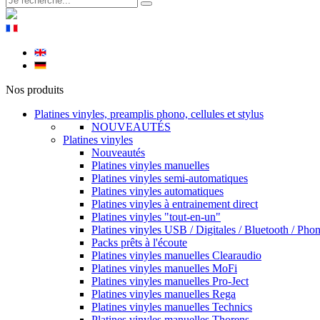
Nos produits
Platines vinyles, preamplis phono, cellules et stylus
NOUVEAUTÉS
Platines vinyles
Nouveautés
Platines vinyles manuelles
Platines vinyles semi-automatiques
Platines vinyles automatiques
Platines vinyles à entrainement direct
Platines vinyles "tout-en-un"
Platines vinyles USB / Digitales / Bluetooth / Pho
Packs prêts à l'écoute
Platines vinyles manuelles Clearaudio
Platines vinyles manuelles MoFi
Platines vinyles manuelles Pro-Ject
Platines vinyles manuelles Rega
Platines vinyles manuelles Technics
Platines vinyles manuelles Thorens