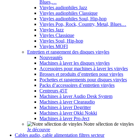
Blues,…
Vinyles audiophiles Jazz
Vinyles audiophiles Classique
Vinyles audiophiles Soul, Hip-hop
Vinyles Pop, Rock, Country, Metal, Blues…
Vinyles Jazz
Vinyles Classique
Vinyles Soul, Hip-hop
Vinyles MOFI
Entretien et rangement des disques vinyles
Nouveautés
Machines à laver les disques vinyles
Accessoires pour machines à laver les vinyles
Brosses et produits d’entretien pour vinyles
Pochettes et rangements pour disques vinyles
Packs d’accessoires d’entretien vinyles
Centreurs 45T
Machines à laver Audio Desk System
Machines à laver Clearaudio
Machines à laver Degritter
Machines à laver Okki Nokki
Machines à laver Pro-Ject
Notre sélection de vinyles
Je découvre
Cables audio, cable alimentation filtres secteur