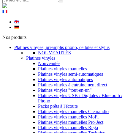
Nos produits
Platines vinyles, preamplis phono, cellules et stylus
NOUVEAUTÉS
Platines vinyles
Nouveautés
Platines vinyles manuelles
Platines vinyles semi-automatiques
Platines vinyles automatiques
Platines vinyles à entrainement direct
Platines vinyles "tout-en-un"
Platines vinyles USB / Digitales / Bluetooth /
Phono
Packs prêts à l'écoute
Platines vinyles manuelles Clearaudio
Platines vinyles manuelles MoFi
Platines vinyles manuelles Pro-Ject
Platines vinyles manuelles Rega
Platines vinyles manuelles Technics