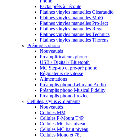
Phono
Packs prêts à l'écoute
Platines vinyles manuelles Clearaudio
Platines vinyles manuelles MoFi
Platines vinyles manuelles Pro-Ject
Platines vinyles manuelles Rega
Platines vinyles manuelles Technics
Platines vinyles manuelles Thorens
Préamplis phono
Nouveautés
Préamplificateurs phono
USB / Digital / Bluetooth
MC Step-up et pré-pré phono
Régulateurs de vitesse
Alimentations
Préamplis phono Lehmann Audio
Préamplis phono Musical Fidelity
Préamplis phono Pro-Ject
Cellules, stylus & diamants
Nouveautés
Cellules MM
Cellules P-Mount T4P
Cellules MC bas niveau
Cellules MC haut niveau
Cellules Mono et 78t