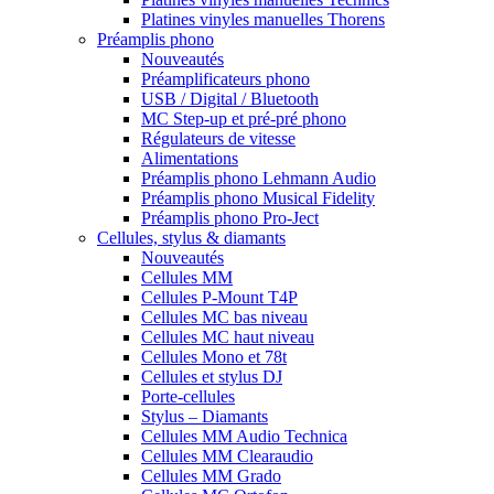
Platines vinyles manuelles Thorens
Préamplis phono
Nouveautés
Préamplificateurs phono
USB / Digital / Bluetooth
MC Step-up et pré-pré phono
Régulateurs de vitesse
Alimentations
Préamplis phono Lehmann Audio
Préamplis phono Musical Fidelity
Préamplis phono Pro-Ject
Cellules, stylus & diamants
Nouveautés
Cellules MM
Cellules P-Mount T4P
Cellules MC bas niveau
Cellules MC haut niveau
Cellules Mono et 78t
Cellules et stylus DJ
Porte-cellules
Stylus – Diamants
Cellules MM Audio Technica
Cellules MM Clearaudio
Cellules MM Grado