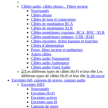
Câbles audio, câbles phono... Filtres secteur
Nouveautés
Câbles phono
Câbles de bras et connecteurs
Câbles de modulation RCA
Câbles de modulation XLR
Câbles numériques coaxiaux, RCA, BNC, XLR
Câbles numériques optiques, USB / RJ45
Câbles enceintes, fiches bananes et fourches
Câbles d’alimentation
Prises, filtres secteur et multiprises
Autres câbles
Câbles audio Transparent
Câbles audio Audioquest
Câbles audio Viard Audio
Les
différents types de câbles Hi-Fi et leur rôle
Je découvre
Enceintes hifi, caissons de graves, casques audio
Enceintes HIFI
Nouveautés
Enceintes Hi-Fi
Enceintes actives
Enceintes sans fil
Caissons de grave