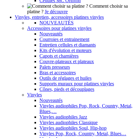
Cellules MC Ortofon
Comment choisir sa
platine ?
Je découvre
Vinyles, entretien, accessoires platines vinyles
NOUVEAUTÉS
Accessoires pour platines vinyles
Nouveautés
Courroies et entrainement
Entretien cellules et diamants
Kits d'évolution et moteurs
Capots et charnières
Couvre-plateaux et plateaux
Palets presseurs
Bras et accessoires
Outils de réglages et huiles
Supports muraux pour platines vinyles
Cônes, pieds et découplages
Vinyles
Nouveautés
Vinyles audiophiles Pop, Rock, Country, Metal,
Blues,…
Vinyles audiophiles Jazz
Vinyles audiophiles Classique
Vinyles audiophiles Soul, Hip-hop
Vinyles Pop, Rock, Country, Metal, Blues…