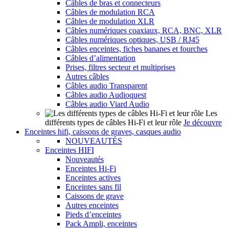
Câbles de bras et connecteurs
Câbles de modulation RCA
Câbles de modulation XLR
Câbles numériques coaxiaux, RCA, BNC, XLR
Câbles numériques optiques, USB / RJ45
Câbles enceintes, fiches bananes et fourches
Câbles d’alimentation
Prises, filtres secteur et multiprises
Autres câbles
Câbles audio Transparent
Câbles audio Audioquest
Câbles audio Viard Audio
Les
différents types de câbles Hi-Fi et leur rôle
Je découvre
Enceintes hifi, caissons de graves, casques audio
NOUVEAUTÉS
Enceintes HIFI
Nouveautés
Enceintes Hi-Fi
Enceintes actives
Enceintes sans fil
Caissons de grave
Autres enceintes
Pieds d’enceintes
Pack Ampli, enceintes