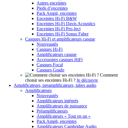
Autres enceintes
Pieds d’enceintes
Pack Ampli, enceintes
Enceintes Hi-Fi B&W
Enceintes Hi-Fi Davis Acoustics
Enceintes Hi-Fi Pro-Ject
Enceintes Hi-Fi Sonus Faber
Casques Hi-Fi et amplificateurs casque
Nouveautés
Casques Hi-Fi
Amplificateurs casque
Accessoires casques HiFi
Casques Focal
Casques Grado
Comment
choisir ses enceintes Hi-Fi ?
Je découvre
Amplificateurs, preamplificateurs, tubes audio
Amplificateurs
Nouveautés
Amplificateurs intégrés
Amplificateurs de puissance
Préamplificateurs
Amplificateurs « Tout en un »
Pack Ampli, enceintes
Amplificateurs Cambridge Audio