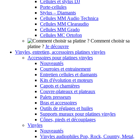
Cellules et stylus DJ
Porte-cellules
Stylus – Diamants
Cellules MM Audio Technica
Cellules MM Clearaudio
Cellules MM Grado
Cellules MC Ortofon
Comment choisir sa
platine ?
Je découvre
Vinyles, entretien, accessoires platines vinyles
Accessoires pour platines vinyles
Nouveautés
Courroies et entrainement
Entretien cellules et diamants
Kits d'évolution et moteurs
Capots et charnières
Couvre-plateaux et plateaux
Palets presseurs
Bras et accessoires
Outils de réglages et huiles
Supports muraux pour platines vinyles
Cônes, pieds et découplages
Vinyles
Nouveautés
Vinyles audiophiles Pop, Rock, Country, Metal,