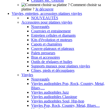
Cellules MC Ortofon
Comment choisir sa
platine ?
Je découvre
Vinyles, entretien, accessoires platines vinyles
NOUVEAUTÉS
Accessoires pour platines vinyles
Nouveautés
Courroies et entrainement
Entretien cellules et diamants
Kits d'évolution et moteurs
Capots et charnières
Couvre-plateaux et plateaux
Palets presseurs
Bras et accessoires
Outils de réglages et huiles
Supports muraux pour platines vinyles
Cônes, pieds et découplages
Vinyles
Nouveautés
Vinyles audiophiles Pop, Rock, Country, Metal,
Blues,…
Vinyles audiophiles Jazz
Vinyles audiophiles Classique
Vinyles audiophiles Soul, Hip-hop
Vinyles Pop, Rock, Country, Metal, Blues…