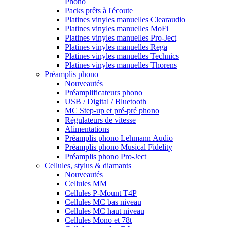
Phono
Packs prêts à l'écoute
Platines vinyles manuelles Clearaudio
Platines vinyles manuelles MoFi
Platines vinyles manuelles Pro-Ject
Platines vinyles manuelles Rega
Platines vinyles manuelles Technics
Platines vinyles manuelles Thorens
Préamplis phono
Nouveautés
Préamplificateurs phono
USB / Digital / Bluetooth
MC Step-up et pré-pré phono
Régulateurs de vitesse
Alimentations
Préamplis phono Lehmann Audio
Préamplis phono Musical Fidelity
Préamplis phono Pro-Ject
Cellules, stylus & diamants
Nouveautés
Cellules MM
Cellules P-Mount T4P
Cellules MC bas niveau
Cellules MC haut niveau
Cellules Mono et 78t