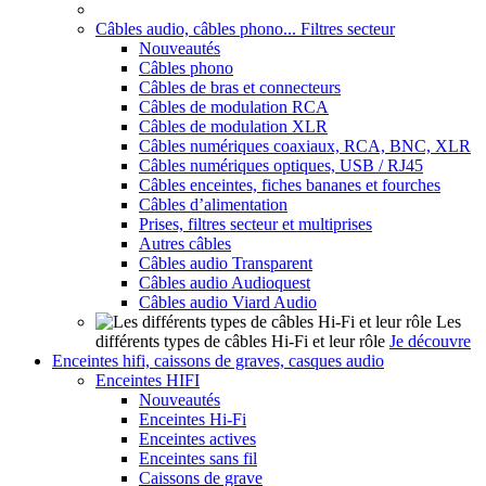
Câbles audio, câbles phono... Filtres secteur
Nouveautés
Câbles phono
Câbles de bras et connecteurs
Câbles de modulation RCA
Câbles de modulation XLR
Câbles numériques coaxiaux, RCA, BNC, XLR
Câbles numériques optiques, USB / RJ45
Câbles enceintes, fiches bananes et fourches
Câbles d’alimentation
Prises, filtres secteur et multiprises
Autres câbles
Câbles audio Transparent
Câbles audio Audioquest
Câbles audio Viard Audio
Les
différents types de câbles Hi-Fi et leur rôle
Je découvre
Enceintes hifi, caissons de graves, casques audio
Enceintes HIFI
Nouveautés
Enceintes Hi-Fi
Enceintes actives
Enceintes sans fil
Caissons de grave