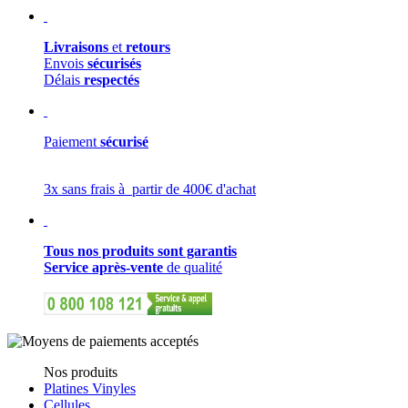
Livraisons
et
retours
Envois
sécurisés
Délais
respectés
Paiement
sécurisé
3x sans frais à partir de 400€ d'achat
Tous nos produits sont garantis
Service après-vente
de qualité
Nos produits
Platines Vinyles
Cellules