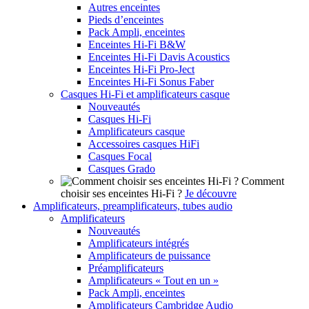
Autres enceintes
Pieds d’enceintes
Pack Ampli, enceintes
Enceintes Hi-Fi B&W
Enceintes Hi-Fi Davis Acoustics
Enceintes Hi-Fi Pro-Ject
Enceintes Hi-Fi Sonus Faber
Casques Hi-Fi et amplificateurs casque
Nouveautés
Casques Hi-Fi
Amplificateurs casque
Accessoires casques HiFi
Casques Focal
Casques Grado
Comment
choisir ses enceintes Hi-Fi ?
Je découvre
Amplificateurs, preamplificateurs, tubes audio
Amplificateurs
Nouveautés
Amplificateurs intégrés
Amplificateurs de puissance
Préamplificateurs
Amplificateurs « Tout en un »
Pack Ampli, enceintes
Amplificateurs Cambridge Audio