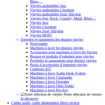
Blues,…
Vinyles audiophiles Jazz
Vinyles audiophiles Classique
Vinyles audiophiles Soul, Hip-hop
Vinyles Pop, Rock, Country, Metal, Blues…
Vinyles Jazz
Vinyles Classique
Vinyles Soul, Hip-hop
Vinyles MOFI
Entretien et rangement des disques vinyles
Nouveautés
Machines à laver les disques vinyles
Accessoires pour machines à laver les vinyles
Brosses et produits d’entretien pour vinyles
Pochettes et rangements pour disques vinyles
Packs d’accessoires d’entretien vinyles
Centreurs 45T
Machines à laver Audio Desk System
Machines à laver Clearaudio
Machines à laver Degritter
Machines à laver Okki Nokki
Machines à laver Pro-Ject
Notre sélection de vinyles
Je découvre
Cables audio, cable alimentation filtres secteur