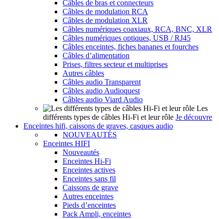
Câbles de bras et connecteurs
Câbles de modulation RCA
Câbles de modulation XLR
Câbles numériques coaxiaux, RCA, BNC, XLR
Câbles numériques optiques, USB / RJ45
Câbles enceintes, fiches bananes et fourches
Câbles d’alimentation
Prises, filtres secteur et multiprises
Autres câbles
Câbles audio Transparent
Câbles audio Audioquest
Câbles audio Viard Audio
Les
différents types de câbles Hi-Fi et leur rôle
Je découvre
Enceintes hifi, caissons de graves, casques audio
NOUVEAUTÉS
Enceintes HIFI
Nouveautés
Enceintes Hi-Fi
Enceintes actives
Enceintes sans fil
Caissons de grave
Autres enceintes
Pieds d’enceintes
Pack Ampli, enceintes