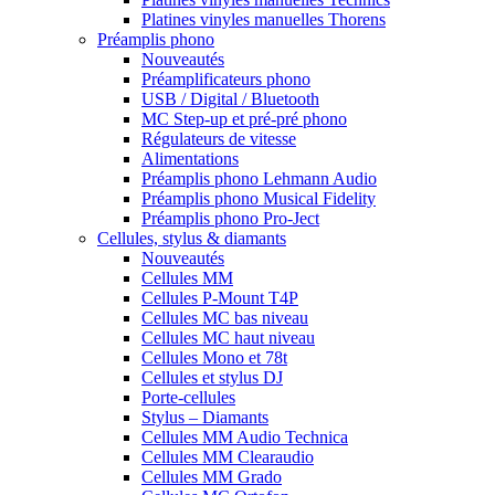
Platines vinyles manuelles Thorens
Préamplis phono
Nouveautés
Préamplificateurs phono
USB / Digital / Bluetooth
MC Step-up et pré-pré phono
Régulateurs de vitesse
Alimentations
Préamplis phono Lehmann Audio
Préamplis phono Musical Fidelity
Préamplis phono Pro-Ject
Cellules, stylus & diamants
Nouveautés
Cellules MM
Cellules P-Mount T4P
Cellules MC bas niveau
Cellules MC haut niveau
Cellules Mono et 78t
Cellules et stylus DJ
Porte-cellules
Stylus – Diamants
Cellules MM Audio Technica
Cellules MM Clearaudio
Cellules MM Grado