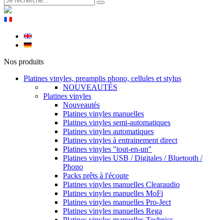
Nos produits
Platines vinyles, preamplis phono, cellules et stylus
NOUVEAUTÉS
Platines vinyles
Nouveautés
Platines vinyles manuelles
Platines vinyles semi-automatiques
Platines vinyles automatiques
Platines vinyles à entrainement direct
Platines vinyles "tout-en-un"
Platines vinyles USB / Digitales / Bluetooth /
Phono
Packs prêts à l'écoute
Platines vinyles manuelles Clearaudio
Platines vinyles manuelles MoFi
Platines vinyles manuelles Pro-Ject
Platines vinyles manuelles Rega
Platines vinyles manuelles Technics