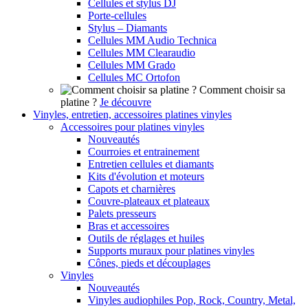
Cellules et stylus DJ
Porte-cellules
Stylus – Diamants
Cellules MM Audio Technica
Cellules MM Clearaudio
Cellules MM Grado
Cellules MC Ortofon
Comment choisir sa
platine ?
Je découvre
Vinyles, entretien, accessoires platines vinyles
Accessoires pour platines vinyles
Nouveautés
Courroies et entrainement
Entretien cellules et diamants
Kits d'évolution et moteurs
Capots et charnières
Couvre-plateaux et plateaux
Palets presseurs
Bras et accessoires
Outils de réglages et huiles
Supports muraux pour platines vinyles
Cônes, pieds et découplages
Vinyles
Nouveautés
Vinyles audiophiles Pop, Rock, Country, Metal,