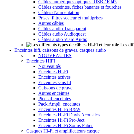
Câbles numériques optiques, USB / RJ45
Câbles enceintes, fiches bananes et fourches
Câbles d’alimentation
Prises, filtres secteur et multiprises
Autres câbles
Câbles audio Transparent
Câbles audio Audioquest
Câbles audio Viard Audio
Les dif
Enceintes hifi, caissons de graves, casques audio
NOUVEAUTÉS
Enceintes HIFI
Nouveautés
Enceintes Hi-Fi
Enceintes actives
Enceintes sans fil
Caissons de grave
Autres enceintes
Pieds d’enceintes
Pack Ampli, enceintes
Enceintes Hi-Fi B&W
Enceintes Hi-Fi Davis Acoustics
Enceintes Hi-Fi Pro-Ject
Enceintes Hi-Fi Sonus Faber
Casques Hi-Fi et amplificateurs casque