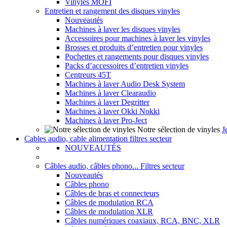
Vinyles MOFI
Entretien et rangement des disques vinyles
Nouveautés
Machines à laver les disques vinyles
Accessoires pour machines à laver les vinyles
Brosses et produits d’entretien pour vinyles
Pochettes et rangements pour disques vinyles
Packs d’accessoires d’entretien vinyles
Centreurs 45T
Machines à laver Audio Desk System
Machines à laver Clearaudio
Machines à laver Degritter
Machines à laver Okki Nokki
Machines à laver Pro-Ject
Notre sélection de vinyles
J
Cables audio, cable alimentation filtres secteur
NOUVEAUTÉS
Câbles audio, câbles phono... Filtres secteur
Nouveautés
Câbles phono
Câbles de bras et connecteurs
Câbles de modulation RCA
Câbles de modulation XLR
Câbles numériques coaxiaux, RCA, BNC, XLR