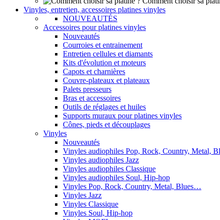
Comment choisir sa plati
Vinyles, entretien, accessoires platines vinyles
NOUVEAUTÉS
Accessoires pour platines vinyles
Nouveautés
Courroies et entrainement
Entretien cellules et diamants
Kits d'évolution et moteurs
Capots et charnières
Couvre-plateaux et plateaux
Palets presseurs
Bras et accessoires
Outils de réglages et huiles
Supports muraux pour platines vinyles
Cônes, pieds et découplages
Vinyles
Nouveautés
Vinyles audiophiles Pop, Rock, Country, Metal, 
Vinyles audiophiles Jazz
Vinyles audiophiles Classique
Vinyles audiophiles Soul, Hip-hop
Vinyles Pop, Rock, Country, Metal, Blues…
Vinyles Jazz
Vinyles Classique
Vinyles Soul, Hip-hop