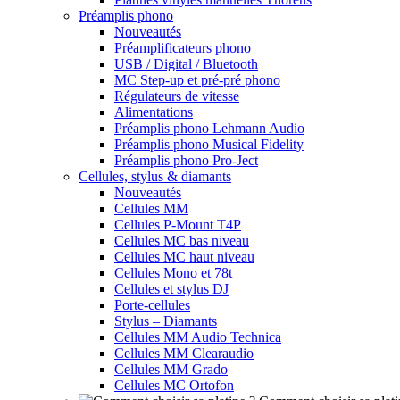
Préamplis phono
Nouveautés
Préamplificateurs phono
USB / Digital / Bluetooth
MC Step-up et pré-pré phono
Régulateurs de vitesse
Alimentations
Préamplis phono Lehmann Audio
Préamplis phono Musical Fidelity
Préamplis phono Pro-Ject
Cellules, stylus & diamants
Nouveautés
Cellules MM
Cellules P-Mount T4P
Cellules MC bas niveau
Cellules MC haut niveau
Cellules Mono et 78t
Cellules et stylus DJ
Porte-cellules
Stylus – Diamants
Cellules MM Audio Technica
Cellules MM Clearaudio
Cellules MM Grado
Cellules MC Ortofon