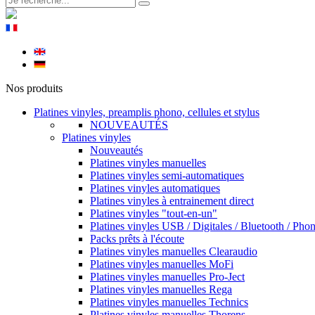
Nos produits
Platines vinyles, preamplis phono, cellules et stylus
NOUVEAUTÉS
Platines vinyles
Nouveautés
Platines vinyles manuelles
Platines vinyles semi-automatiques
Platines vinyles automatiques
Platines vinyles à entrainement direct
Platines vinyles "tout-en-un"
Platines vinyles USB / Digitales / Bluetooth / Pho
Packs prêts à l'écoute
Platines vinyles manuelles Clearaudio
Platines vinyles manuelles MoFi
Platines vinyles manuelles Pro-Ject
Platines vinyles manuelles Rega
Platines vinyles manuelles Technics
Platines vinyles manuelles Thorens