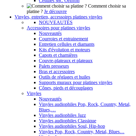
Cellules MC Ortofon
Comment choisir sa
platine ?
Je découvre
Vinyles, entretien, accessoires platines vinyles
NOUVEAUTÉS
Accessoires pour platines vinyles
Nouveautés
Courroies et entrainement
Entretien cellules et diamants
Kits d'évolution et moteurs
Capots et charnières
Couvre-plateaux et plateaux
Palets presseurs
Bras et accessoires
Outils de réglages et huiles
Supports muraux pour platines vinyles
Cônes, pieds et découplages
Vinyles
Nouveautés
Vinyles audiophiles Pop, Rock, Country, Metal,
Blues,…
Vinyles audiophiles Jazz
Vinyles audiophiles Classique
Vinyles audiophiles Soul, Hip-hop
Vinyles Pop, Rock, Country, Metal, Blues…