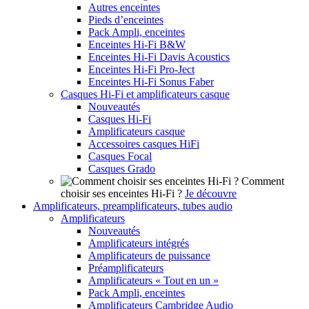
Autres enceintes
Pieds d’enceintes
Pack Ampli, enceintes
Enceintes Hi-Fi B&W
Enceintes Hi-Fi Davis Acoustics
Enceintes Hi-Fi Pro-Ject
Enceintes Hi-Fi Sonus Faber
Casques Hi-Fi et amplificateurs casque
Nouveautés
Casques Hi-Fi
Amplificateurs casque
Accessoires casques HiFi
Casques Focal
Casques Grado
Comment
choisir ses enceintes Hi-Fi ?
Je découvre
Amplificateurs, preamplificateurs, tubes audio
Amplificateurs
Nouveautés
Amplificateurs intégrés
Amplificateurs de puissance
Préamplificateurs
Amplificateurs « Tout en un »
Pack Ampli, enceintes
Amplificateurs Cambridge Audio