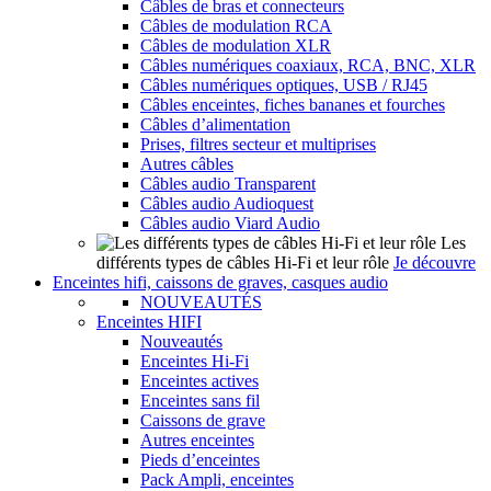
Câbles de bras et connecteurs
Câbles de modulation RCA
Câbles de modulation XLR
Câbles numériques coaxiaux, RCA, BNC, XLR
Câbles numériques optiques, USB / RJ45
Câbles enceintes, fiches bananes et fourches
Câbles d’alimentation
Prises, filtres secteur et multiprises
Autres câbles
Câbles audio Transparent
Câbles audio Audioquest
Câbles audio Viard Audio
Les
différents types de câbles Hi-Fi et leur rôle
Je découvre
Enceintes hifi, caissons de graves, casques audio
NOUVEAUTÉS
Enceintes HIFI
Nouveautés
Enceintes Hi-Fi
Enceintes actives
Enceintes sans fil
Caissons de grave
Autres enceintes
Pieds d’enceintes
Pack Ampli, enceintes