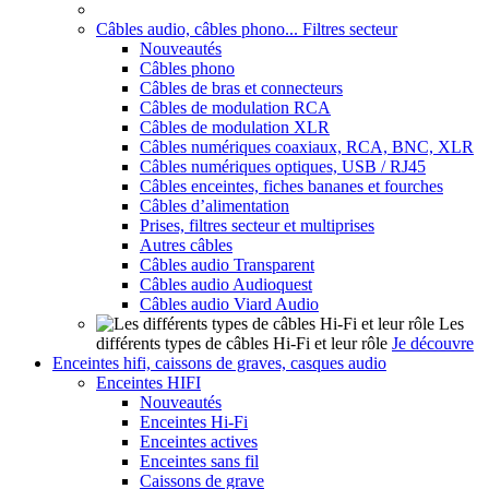
Câbles audio, câbles phono... Filtres secteur
Nouveautés
Câbles phono
Câbles de bras et connecteurs
Câbles de modulation RCA
Câbles de modulation XLR
Câbles numériques coaxiaux, RCA, BNC, XLR
Câbles numériques optiques, USB / RJ45
Câbles enceintes, fiches bananes et fourches
Câbles d’alimentation
Prises, filtres secteur et multiprises
Autres câbles
Câbles audio Transparent
Câbles audio Audioquest
Câbles audio Viard Audio
Les
différents types de câbles Hi-Fi et leur rôle
Je découvre
Enceintes hifi, caissons de graves, casques audio
Enceintes HIFI
Nouveautés
Enceintes Hi-Fi
Enceintes actives
Enceintes sans fil
Caissons de grave