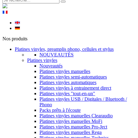
Nos produits
Platines vinyles, preamplis phono, cellules et stylus
NOUVEAUTÉS
Platines vinyles
Nouveautés
Platines vinyles manuelles
Platines vinyles semi-automatiques
Platines vinyles automatiques
Platines vinyles à entrainement direct
Platines vinyles "tout-en-un"
Platines vinyles USB / Digitales / Bluetooth /
Phono
Packs prêts à l'écoute
Platines vinyles manuelles Clearaudio
Platines vinyles manuelles MoFi
Platines vinyles manuelles Pro-Ject
Platines vinyles manuelles Rega
Platines vinyles manuelles Technics