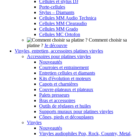
Cellules et stylus DJ
Porte-cellules
Stylus – Diamants
Cellules MM Audio Technica
Cellules MM Clearaudio
Cellules MM Grado
Cellules MC Ortofon
Comment choisir sa
platine ?
Je découvre
Vinyles, entretien, accessoires platines vinyles
Accessoires pour platines vinyles
Nouveautés
Courroies et entrainement
Entretien cellules et diamants
Kits d'évolution et moteurs
Capots et charnières
Couvre-plateaux et plateaux
Palets presseurs
Bras et accessoires
Outils de réglages et huiles
Supports muraux pour platines vinyles
Cônes, pieds et découplages
Vinyles
Nouveautés
Vinyles audiophiles Pop, Rock, Country, Metal,