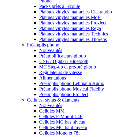
Phono
Packs prêts à l'écoute
Platines vinyles manuelles Clearaudio
Platines vinyles manuelles MoFi
Platines vinyles manuelles Pro-Ject
Platines vinyles manuelles Rega
Platines vinyles manuelles Technics
Platines vinyles manuelles Thorens
Préamplis phono
Nouveautés
Préamplificateurs phono
USB / Digital / Bluetooth
MC Step-up et pré-pré phono
Régulateurs de vitesse
Alimentations
Préamplis phono Lehmann Audio
Préamplis phono Musical Fidelity
Préamplis phono Pro-Ject
Cellules, stylus & diamants
Nouveautés
Cellules MM
Cellules P-Mount T4P
Cellules MC bas niveau
Cellules MC haut niveau
Cellules Mono et 78t