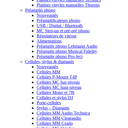
Platines vinyles manuelles Thorens
Préamplis phono
Nouveautés
Préamplificateurs phono
USB / Digital / Bluetooth
MC Step-up et pré-pré phono
Régulateurs de vitesse
Alimentations
Préamplis phono Lehmann Audio
Préamplis phono Musical Fidelity
Préamplis phono Pro-Ject
Cellules, stylus & diamants
Nouveautés
Cellules MM
Cellules P-Mount T4P
Cellules MC bas niveau
Cellules MC haut niveau
Cellules Mono et 78t
Cellules et stylus DJ
Porte-cellules
Stylus – Diamants
Cellules MM Audio Technica
Cellules MM Clearaudio
Cellules MM Grado