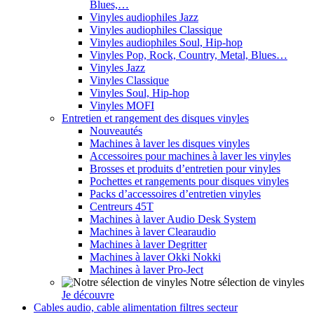
Blues,…
Vinyles audiophiles Jazz
Vinyles audiophiles Classique
Vinyles audiophiles Soul, Hip-hop
Vinyles Pop, Rock, Country, Metal, Blues…
Vinyles Jazz
Vinyles Classique
Vinyles Soul, Hip-hop
Vinyles MOFI
Entretien et rangement des disques vinyles
Nouveautés
Machines à laver les disques vinyles
Accessoires pour machines à laver les vinyles
Brosses et produits d’entretien pour vinyles
Pochettes et rangements pour disques vinyles
Packs d’accessoires d’entretien vinyles
Centreurs 45T
Machines à laver Audio Desk System
Machines à laver Clearaudio
Machines à laver Degritter
Machines à laver Okki Nokki
Machines à laver Pro-Ject
Notre sélection de vinyles
Je découvre
Cables audio, cable alimentation filtres secteur