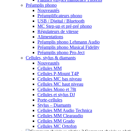
Préamplis phono
Nouveautés
Préamplificateurs phono
USB / Digital / Bluetooth
MC Step-up et pré-pré phono
Régulateurs de vitesse
Alimentations
Préamplis phono Lehmann Audio
Préamplis phono Musical Fidelity
Préamplis phono Pro-Ject
Cellules, stylus & diamants
Nouveautés
Cellules MM
Cellules P-Mount T4P
Cellules MC bas niveau
Cellules MC haut niveau
Cellules Mono et 78t
Cellules et stylus DJ
Porte-cellules
Stylus – Diamants
Cellules MM Audio Technica
Cellules MM Clearaudio
Cellules MM Grado
Cellules MC Ortofon