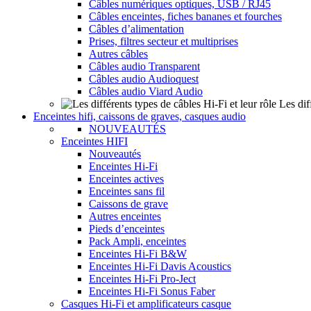
Câbles numériques optiques, USB / RJ45
Câbles enceintes, fiches bananes et fourches
Câbles d’alimentation
Prises, filtres secteur et multiprises
Autres câbles
Câbles audio Transparent
Câbles audio Audioquest
Câbles audio Viard Audio
Les dif
Enceintes hifi, caissons de graves, casques audio
NOUVEAUTÉS
Enceintes HIFI
Nouveautés
Enceintes Hi-Fi
Enceintes actives
Enceintes sans fil
Caissons de grave
Autres enceintes
Pieds d’enceintes
Pack Ampli, enceintes
Enceintes Hi-Fi B&W
Enceintes Hi-Fi Davis Acoustics
Enceintes Hi-Fi Pro-Ject
Enceintes Hi-Fi Sonus Faber
Casques Hi-Fi et amplificateurs casque