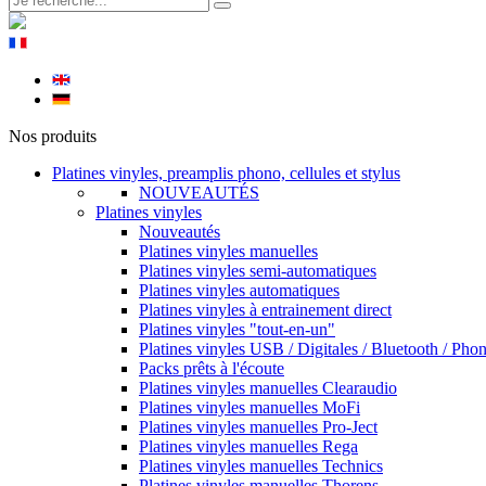
Nos produits
Platines vinyles, preamplis phono, cellules et stylus
NOUVEAUTÉS
Platines vinyles
Nouveautés
Platines vinyles manuelles
Platines vinyles semi-automatiques
Platines vinyles automatiques
Platines vinyles à entrainement direct
Platines vinyles "tout-en-un"
Platines vinyles USB / Digitales / Bluetooth / Pho
Packs prêts à l'écoute
Platines vinyles manuelles Clearaudio
Platines vinyles manuelles MoFi
Platines vinyles manuelles Pro-Ject
Platines vinyles manuelles Rega
Platines vinyles manuelles Technics
Platines vinyles manuelles Thorens