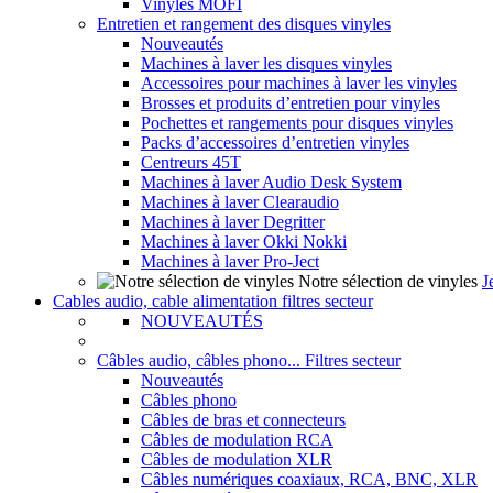
Vinyles MOFI
Entretien et rangement des disques vinyles
Nouveautés
Machines à laver les disques vinyles
Accessoires pour machines à laver les vinyles
Brosses et produits d’entretien pour vinyles
Pochettes et rangements pour disques vinyles
Packs d’accessoires d’entretien vinyles
Centreurs 45T
Machines à laver Audio Desk System
Machines à laver Clearaudio
Machines à laver Degritter
Machines à laver Okki Nokki
Machines à laver Pro-Ject
Notre sélection de vinyles
J
Cables audio, cable alimentation filtres secteur
NOUVEAUTÉS
Câbles audio, câbles phono... Filtres secteur
Nouveautés
Câbles phono
Câbles de bras et connecteurs
Câbles de modulation RCA
Câbles de modulation XLR
Câbles numériques coaxiaux, RCA, BNC, XLR