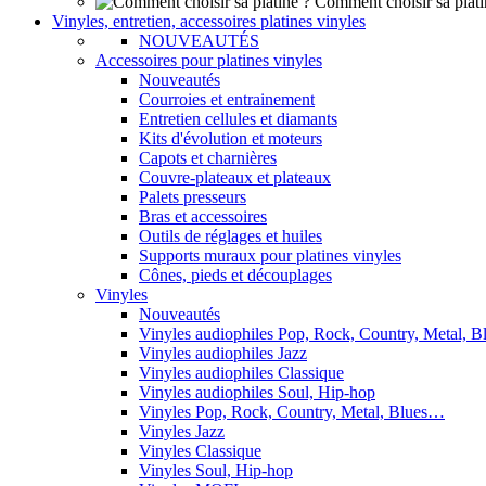
Comment choisir sa plati
Vinyles, entretien, accessoires platines vinyles
NOUVEAUTÉS
Accessoires pour platines vinyles
Nouveautés
Courroies et entrainement
Entretien cellules et diamants
Kits d'évolution et moteurs
Capots et charnières
Couvre-plateaux et plateaux
Palets presseurs
Bras et accessoires
Outils de réglages et huiles
Supports muraux pour platines vinyles
Cônes, pieds et découplages
Vinyles
Nouveautés
Vinyles audiophiles Pop, Rock, Country, Metal, 
Vinyles audiophiles Jazz
Vinyles audiophiles Classique
Vinyles audiophiles Soul, Hip-hop
Vinyles Pop, Rock, Country, Metal, Blues…
Vinyles Jazz
Vinyles Classique
Vinyles Soul, Hip-hop