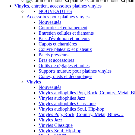
Comment choisir sa plati
Vinyles, entretien, accessoires platines vinyles
NOUVEAUTÉS
Accessoires pour platines vinyles
Nouveautés
Courroies et entrainement
Entretien cellules et diamants
Kits d'évolution et moteurs
Capots et charnières
Couvre-plateaux et plateaux
Palets presseurs
Bras et accessoires
Outils de réglages et huiles
Supports muraux pour platines vinyles
Cônes, pieds et découplages
Vinyles
Nouveautés
Vinyles audiophiles Pop, Rock, Country, Metal, 
Vinyles audiophiles Jazz
Vinyles audiophiles Classique
Vinyles audiophiles Soul, Hip-hop
Vinyles Pop, Rock, Country, Metal, Blues…
Vinyles Jazz
Vinyles Classique
Vinyles Soul, Hip-hop