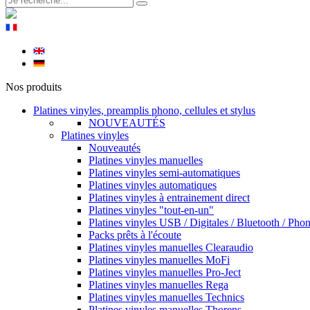
Nos produits
Platines vinyles, preamplis phono, cellules et stylus
NOUVEAUTÉS
Platines vinyles
Nouveautés
Platines vinyles manuelles
Platines vinyles semi-automatiques
Platines vinyles automatiques
Platines vinyles à entrainement direct
Platines vinyles "tout-en-un"
Platines vinyles USB / Digitales / Bluetooth / Pho
Packs prêts à l'écoute
Platines vinyles manuelles Clearaudio
Platines vinyles manuelles MoFi
Platines vinyles manuelles Pro-Ject
Platines vinyles manuelles Rega
Platines vinyles manuelles Technics
Platines vinyles manuelles Thorens