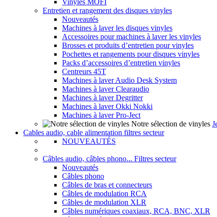
Vinyles MOFI
Entretien et rangement des disques vinyles
Nouveautés
Machines à laver les disques vinyles
Accessoires pour machines à laver les vinyles
Brosses et produits d’entretien pour vinyles
Pochettes et rangements pour disques vinyles
Packs d’accessoires d’entretien vinyles
Centreurs 45T
Machines à laver Audio Desk System
Machines à laver Clearaudio
Machines à laver Degritter
Machines à laver Okki Nokki
Machines à laver Pro-Ject
Notre sélection de vinyles
J
Cables audio, cable alimentation filtres secteur
NOUVEAUTÉS
Câbles audio, câbles phono... Filtres secteur
Nouveautés
Câbles phono
Câbles de bras et connecteurs
Câbles de modulation RCA
Câbles de modulation XLR
Câbles numériques coaxiaux, RCA, BNC, XLR