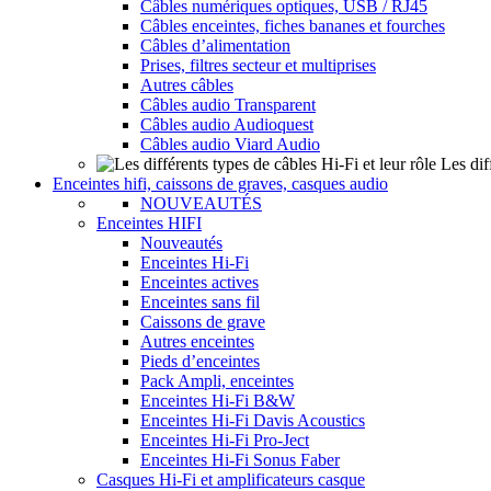
Câbles numériques optiques, USB / RJ45
Câbles enceintes, fiches bananes et fourches
Câbles d’alimentation
Prises, filtres secteur et multiprises
Autres câbles
Câbles audio Transparent
Câbles audio Audioquest
Câbles audio Viard Audio
Les dif
Enceintes hifi, caissons de graves, casques audio
NOUVEAUTÉS
Enceintes HIFI
Nouveautés
Enceintes Hi-Fi
Enceintes actives
Enceintes sans fil
Caissons de grave
Autres enceintes
Pieds d’enceintes
Pack Ampli, enceintes
Enceintes Hi-Fi B&W
Enceintes Hi-Fi Davis Acoustics
Enceintes Hi-Fi Pro-Ject
Enceintes Hi-Fi Sonus Faber
Casques Hi-Fi et amplificateurs casque