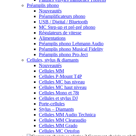
Préamplis phono
Nouveautés
Préamplificateurs phono
USB / Digital / Bluetooth
MC Step-up et pré-pré phono
Régulateurs de vitesse
Alimentations
Préamplis phono Lehmann Audio
Préamplis phono Musical Fidelity
Préamplis phono Pro-Ject
Cellules, stylus & diamants
Nouveautés
Cellules MM
Cellules P-Mount T4P
Cellules MC bas niveau
Cellules MC haut niveau
Cellules Mono et 78t
Cellules et stylus DJ
Porte-cellules
Stylus – Diamants
Cellules MM Audio Technica
Cellules MM Clearaudio
Cellules MM Grado
Cellules MC Ortofon