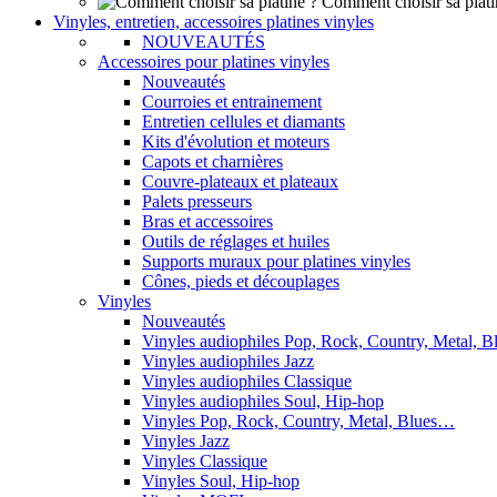
Comment choisir sa plati
Vinyles, entretien, accessoires platines vinyles
NOUVEAUTÉS
Accessoires pour platines vinyles
Nouveautés
Courroies et entrainement
Entretien cellules et diamants
Kits d'évolution et moteurs
Capots et charnières
Couvre-plateaux et plateaux
Palets presseurs
Bras et accessoires
Outils de réglages et huiles
Supports muraux pour platines vinyles
Cônes, pieds et découplages
Vinyles
Nouveautés
Vinyles audiophiles Pop, Rock, Country, Metal, 
Vinyles audiophiles Jazz
Vinyles audiophiles Classique
Vinyles audiophiles Soul, Hip-hop
Vinyles Pop, Rock, Country, Metal, Blues…
Vinyles Jazz
Vinyles Classique
Vinyles Soul, Hip-hop