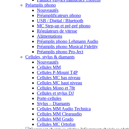
Préamplis phono
Nouveautés
Préamplificateurs phono
USB / Digital / Bluetooth
MC Step-up et pré-pré phono
Régulateurs de vitesse
Alimentations
Préamplis phono Lehmann Audio
Préamplis phono Musical Fidelity
Préamplis phono Pro-Ject
Cellules, stylus & diamants
Nouveautés
Cellules MM
Cellules P-Mount T4P
Cellules MC bas niveau
Cellules MC haut niveau
Cellules Mono et 78t
Cellules et stylus DJ
Porte-cellules
Stylus – Diamants
Cellules MM Audio Technica
Cellules MM Clearaudio
Cellules MM Grado
Cellules MC Ortofon