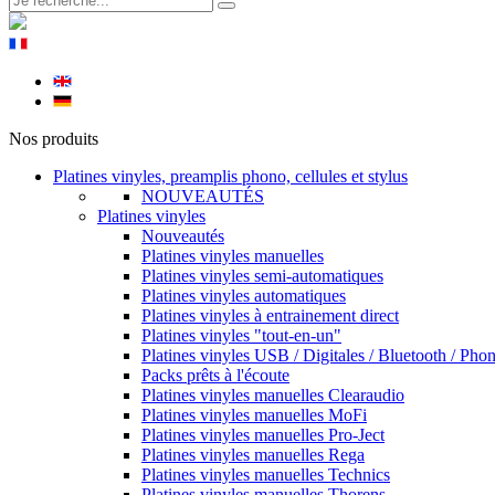
Nos produits
Platines vinyles, preamplis phono, cellules et stylus
NOUVEAUTÉS
Platines vinyles
Nouveautés
Platines vinyles manuelles
Platines vinyles semi-automatiques
Platines vinyles automatiques
Platines vinyles à entrainement direct
Platines vinyles "tout-en-un"
Platines vinyles USB / Digitales / Bluetooth / Pho
Packs prêts à l'écoute
Platines vinyles manuelles Clearaudio
Platines vinyles manuelles MoFi
Platines vinyles manuelles Pro-Ject
Platines vinyles manuelles Rega
Platines vinyles manuelles Technics
Platines vinyles manuelles Thorens