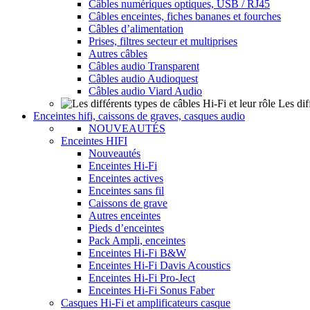
Câbles numériques optiques, USB / RJ45
Câbles enceintes, fiches bananes et fourches
Câbles d’alimentation
Prises, filtres secteur et multiprises
Autres câbles
Câbles audio Transparent
Câbles audio Audioquest
Câbles audio Viard Audio
Les dif
Enceintes hifi, caissons de graves, casques audio
NOUVEAUTÉS
Enceintes HIFI
Nouveautés
Enceintes Hi-Fi
Enceintes actives
Enceintes sans fil
Caissons de grave
Autres enceintes
Pieds d’enceintes
Pack Ampli, enceintes
Enceintes Hi-Fi B&W
Enceintes Hi-Fi Davis Acoustics
Enceintes Hi-Fi Pro-Ject
Enceintes Hi-Fi Sonus Faber
Casques Hi-Fi et amplificateurs casque