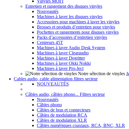
Vinyles MOFI
Entretien et rangement des disques vinyles
Nouveautés
Machines à laver les disques vinyles
Accessoires pour machines à laver les vinyles
Brosses et produits d’entretien pour vinyles
Pochettes et rangements pour disques vinyles
Packs d’accessoires d’entretien vinyles
Centreurs 45T
Machines à laver Audio Desk System
Machines à laver Clearaudio
Machines à laver Degritter
Machines à laver Okki Nokki
Machines à laver Pro-Ject
Notre sélection de vinyles
J
Cables audio, cable alimentation filtres secteur
NOUVEAUTÉS
Câbles audio, câbles phono... Filtres secteur
Nouveautés
Câbles phono
Câbles de bras et connecteurs
Câbles de modulation RCA
Câbles de modulation XLR
Câbles numériques coaxiaux, RCA, BNC, XLR